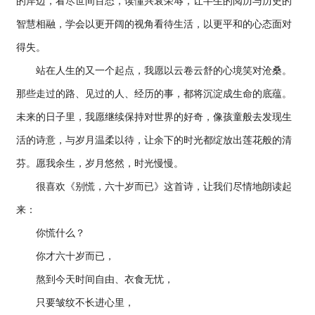
的岸边，看尽世间百态，读懂兴衰荣辱，让半生的阅历与历史的
智慧相融，学会以更开阔的视角看待生活，以更平和的心态面对
得失。
站在人生的又一个起点，我愿以云卷云舒的心境笑对沧桑。
那些走过的路、见过的人、经历的事，都将沉淀成生命的底蕴。
未来的日子里，我愿继续保持对世界的好奇，像孩童般去发现生
活的诗意，与岁月温柔以待，让余下的时光都绽放出莲花般的清
芬。愿我余生，岁月悠然，时光慢慢。
很喜欢《别慌，六十岁而已》这首诗，让我们尽情地朗读起
来：
你慌什么？
你才六十岁而已，
熬到今天时间自由、衣食无忧，
只要皱纹不长进心里，