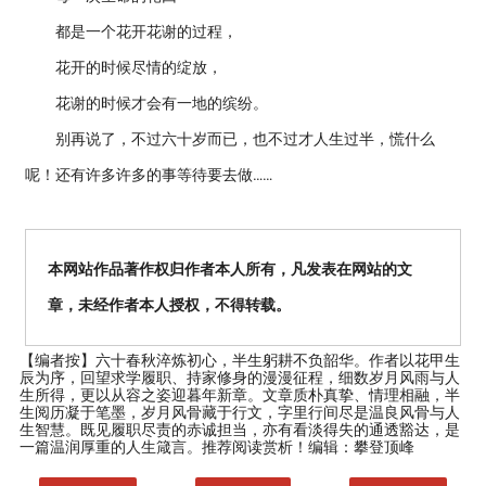
都是一个花开花谢的过程，
花开的时候尽情的绽放，
花谢的时候才会有一地的缤纷。
别再说了，不过六十岁而已，也不过才人生过半，慌什么
呢！还有许多许多的事等待要去做……
本网站作品著作权归作者本人所有，凡发表在网站的文
章，未经作者本人授权，不得转载。
【编者按】
六十春秋淬炼初心，半生躬耕不负韶华。作者以花甲生
辰为序，回望求学履职、持家修身的漫漫征程，细数岁月风雨与人
生所得，更以从容之姿迎暮年新章。文章质朴真挚、情理相融，半
生阅历凝于笔墨，岁月风骨藏于行文，字里行间尽是温良风骨与人
生智慧。既见履职尽责的赤诚担当，亦有看淡得失的通透豁达，是
一篇温润厚重的人生箴言。推荐阅读赏析！编辑：攀登顶峰