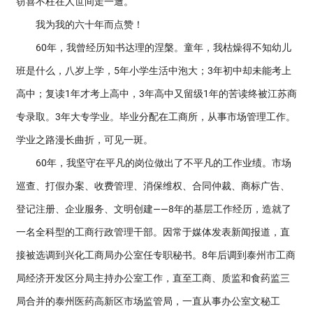
窃喜不枉在人世间走一遭。
我为我的六十年而点赞！
60年，我曾经历知书达理的涅槃。童年，我枯燥得不知幼儿
班是什么，八岁上学，5年小学生活中泡大；3年初中却未能考上
高中；复读1年才考上高中，3年高中又留级1年的苦读终被江苏商
专录取。3年大专学业。毕业分配在工商所，从事市场管理工作。
学业之路漫长曲折，可见一斑。
60年，我坚守在平凡的岗位做出了不平凡的工作业绩。市场
巡查、打假办案、收费管理、消保维权、合同仲裁、商标广告、
登记注册、企业服务、文明创建——8年的基层工作经历，造就了
一名全科型的工商行政管理干部。因常于媒体发表新闻报道，直
接被选调到兴化工商局办公室任专职秘书。8年后调到泰州市工商
局经济开发区分局主持办公室工作，直至工商、质监和食药监三
局合并的泰州医药高新区市场监管局，一直从事办公室文秘工