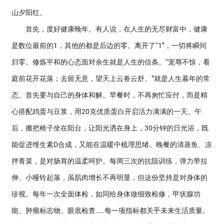
山夕阳红。
首先，度好健康晚年。有人说，在人生的无尽财富中，健康
是数位最前的1，其他的都是后边的零。离开了“1”，一切将瞬间
归零。修炼平和的心态面对余生就是人生的信条。“宠辱不惊，看
庭前花开花落；去留无意，望天上云卷云舒。”就是人生暮年的常
态。首先要与自己的身体和解。早餐时，不再匆忙应付，而是精
心搭配鸡蛋与豆浆，用20克优质蛋白开启活力满满的一天。午
后，搬把椅子坐在阳台，让阳光洒在身上，30分钟的日光浴，既
能促进维生素D合成，又能在温暖中梳理思绪。晚餐的清蒸鱼、凉
拌青菜，是对肠胃的温柔呵护。每周三次的抗阻训练，弹力带拉
伸、小哑铃起落，虽肌肉增长不再明显，但这份坚持是对身体的
珍视。每年一次全面体检，如同给身体做细致检修，甲状腺功
能、肿瘤标志物、眼底检查……每一项指标都关乎未来生活质量。