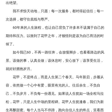
出绝望。
我不求惊天动地，只愿：每一次服务，都对得起信任；每一
次选择，都守住底线与尊严。
60年来的人生旅程，也让自己背负了许多本不该属于自己的
期待和压力。以致到了花甲之年，才顿悟到是该为自己而活的时
候了。
如今我已60，不再一路狂奔，会放慢脚步，也看看路边的风
景。该做的事，认真去做；该休息时，安心放下；该享受生活，
就好好拥抱岁月。
花甲，不是终点，而是人生第二个春天。马年新启，步履从
容，依然做一个心中有爱，眼里有光的人。往后余生，不负自
己，不负岁月，不负每一份遇见。如果说人生犹如一场全程马拉
松，花甲，只是人生中场的里程碑。花甲人生犹逢春，我们为新
生再酿甜蜜。每个人当马不停蹄，跑向自信人生的终点，笑看西