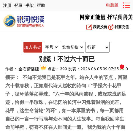
电脑版
注册
登录
书架
帮助
我要投稿
我要充值
加入书架
别慌！不过六十而已
作者：
金石斋潘建
点击：399 发表：2026-06-05 09:07:25
0
摘要：
不知不觉我已是花甲之年。站在人生的节点，回望
六十载春秋，正如唐代诗人赵牧的诗句：“手挼六十花甲
子，循环落落如弄珠。”六十年的风雨兼程，或深或浅的足
迹，恰似一串珍珠，在记忆的长河中闪烁着温润的光芒。
花甲，这生命首轮“闭环”，如一本厚重的书，每一页都用
自己的一言一行写满与众不同的人生故事。每当我回眸生
命前半程，窃喜不枉在人世间走一遭。 我为我的六十年而