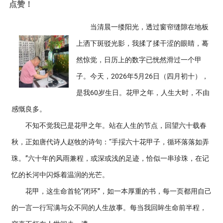
点赞！
当清晨一缕阳光，透过窗帘缝隙在地板
上洒下斑驳光影，我揉了揉干涩的眼睛，蓦
然惊觉，日历上的数字已恍然滑过一个甲
子。今天，2026年5月26日（四月初十），
是我60岁生日。花甲之年，人生大时，不由
感慨良多。
不知不觉我已是花甲之年。站在人生的节点，回望六十载春
秋，正如唐代诗人赵牧的诗句：“手挼六十花甲子，循环落落如弄
珠。”六十年的风雨兼程，或深或浅的足迹，恰似一串珍珠，在记
忆的长河中闪烁着温润的光芒。
花甲，这生命首轮“闭环”，如一本厚重的书，每一页都用自己
的一言一行写满与众不同的人生故事。每当我回眸生命前半程，