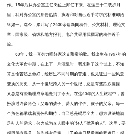
作。15年后从办公室主任岗位上卸任下来。在这三十二载岁月
里，我对办公室的那份热情、执著和对自己近乎苛求的标准却始
终如一。迄今，累计写了2600余篇新闻稿件、公文材料、理论文
章，国家级、省级和地方报刊、电台共采用我撰写的稿件近千
篇。
60年，我一直努力唱好家这支甜蜜的歌。我出生在1967年的
文化大革命中期，在上下一片混乱时，我来到了这个世上，不知
算是命苦还是命好，经历过不同时期的苦难，也见证过一些风云
变换的历史，从一个世纪跨入另一个世纪，总是有些跌跌撞撞，
又总是有些顺理成章地走到了今天。在这60年的人生旅程中，曾
扮演过许多角色：父母的孩子、爱人的伴侣、孩子的父亲。每一
个角色都承载着责任和期待，自己总是竭尽全力，想方设法地满
足别人的需求，努力成为众人眼中的“好人”“优秀的人”。这里，要
感恩所有遇见。首先感谢母亲，儿子的生日是母亲的受难日；感