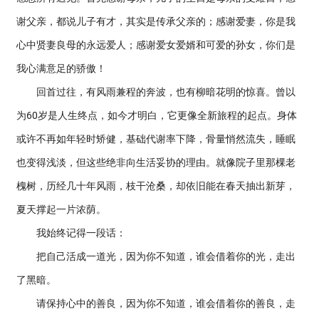
谢父亲，都说儿子有才，其实是传承父亲的；感谢爱妻，你是我
心中贤妻良母的永远爱人；感谢爱女爱婿和可爱的孙女，你们是
我心满意足的骄傲！
回首过往，有风雨兼程的奔波，也有柳暗花明的惊喜。曾以
为60岁是人生终点，如今才明白，它更像全新旅程的起点。身体
或许不再如年轻时矫健，基础代谢率下降，骨量悄然流失，睡眠
也变得浅淡，但这些绝非向生活妥协的理由。就像院子里那棵老
槐树，历经几十年风雨，枝干沧桑，却依旧能在春天抽出新芽，
夏天撑起一片浓荫。
我始终记得一段话：
把自己活成一道光，因为你不知道，谁会借着你的光，走出
了黑暗。
请保持心中的善良，因为你不知道，谁会借着你的善良，走