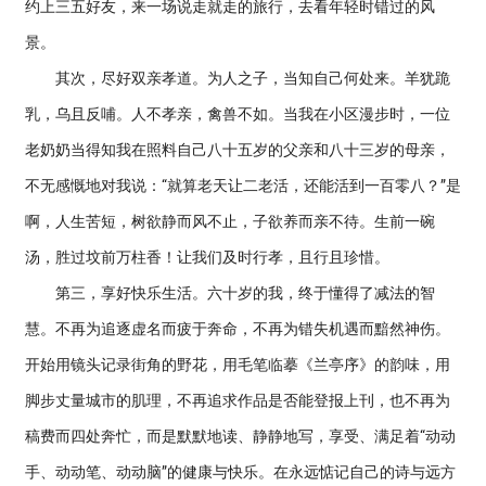
约上三五好友，来一场说走就走的旅行，去看年轻时错过的风
景。
其次，尽好双亲孝道。为人之子，当知自己何处来。羊犹跪
乳，乌且反哺。人不孝亲，禽兽不如。当我在小区漫步时，一位
老奶奶当得知我在照料自己八十五岁的父亲和八十三岁的母亲，
不无感慨地对我说：“就算老天让二老活，还能活到一百零八？”是
啊，人生苦短，树欲静而风不止，子欲养而亲不待。生前一碗
汤，胜过坟前万柱香！让我们及时行孝，且行且珍惜。
第三，享好快乐生活。六十岁的我，终于懂得了减法的智
慧。不再为追逐虚名而疲于奔命，不再为错失机遇而黯然神伤。
开始用镜头记录街角的野花，用毛笔临摹《兰亭序》的韵味，用
脚步丈量城市的肌理，不再追求作品是否能登报上刊，也不再为
稿费而四处奔忙，而是默默地读、静静地写，享受、满足着“动动
手、动动笔、动动脑”的健康与快乐。在永远惦记自己的诗与远方