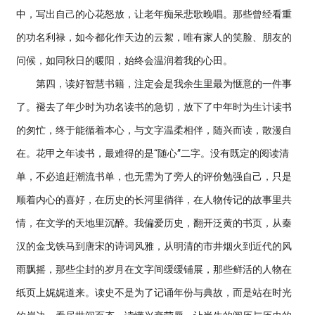
中，写出自己的心花怒放，让老年痴呆悲歌晚唱。那些曾经看重
的功名利禄，如今都化作天边的云絮，唯有家人的笑脸、朋友的
问候，如同秋日的暖阳，始终会温润着我的心田。
第四，读好智慧书籍，注定会是我余生里最为惬意的一件事
了。褪去了年少时为功名读书的急切，放下了中年时为生计读书
的匆忙，终于能循着本心，与文字温柔相伴，随兴而读，散漫自
在。花甲之年读书，最难得的是“随心”二字。没有既定的阅读清
单，不必追赶潮流书单，也无需为了旁人的评价勉强自己，只是
顺着内心的喜好，在历史的长河里徜徉，在人物传记的故事里共
情，在文学的天地里沉醉。我偏爱历史，翻开泛黄的书页，从秦
汉的金戈铁马到唐宋的诗词风雅，从明清的市井烟火到近代的风
雨飘摇，那些尘封的岁月在文字间缓缓铺展，那些鲜活的人物在
纸页上娓娓道来。读史不是为了记诵年份与典故，而是站在时光