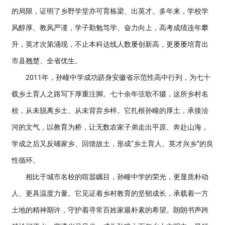
的局限，证明了乡野学堂亦可育栋梁、出英才。多年来，学校学
风醇厚、教风严谨，学子勤勉笃学、奋力向上，高考成绩连年攀
升，英才次第涌现，不止本科达线人数屡创新高，更屡屡培育出
市县翘楚、全省优生。
2011年，孙疃中学成功跻身安徽省示范性高中行列，为七十
载乡土育人之路写下厚重注脚。七十余年弦歌不辍，这所乡村名
校，从未脱离乡土、从未背弃乡梓。它扎根孙疃的厚土，承接浍
河的文气，以教育为桥，让无数农家子弟走出平原、奔赴山海，
学成之后又反哺家乡、回馈故土，形成“乡土育人、英才兴乡”的良
性循环。
相比于城市名校的喧嚣瞩目，孙疃中学的荣光，更显质朴动
人、更具温度力量。它见证着乡村教育的坚韧成长，承载着一方
土地的精神期许，守护着寻常百姓家最朴素的希望。朗朗书声跨