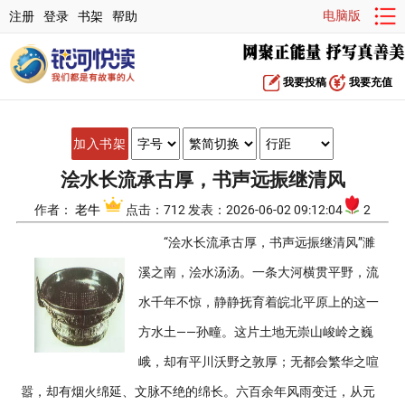
电脑版
注册
登录
书架
帮助
我要投稿
我要充值
加入书架
浍水长流承古厚，书声远振继清风
作者：
老牛
点击：712 发表：2026-06-02 09:12:04
2
“浍水长流承古厚，书声远振继清风”濉
溪之南，浍水汤汤。一条大河横贯平野，流
水千年不惊，静静抚育着皖北平原上的这一
方水土——孙疃。这片土地无崇山峻岭之巍
峨，却有平川沃野之敦厚；无都会繁华之喧
嚣，却有烟火绵延、文脉不绝的绵长。六百余年风雨变迁，从元