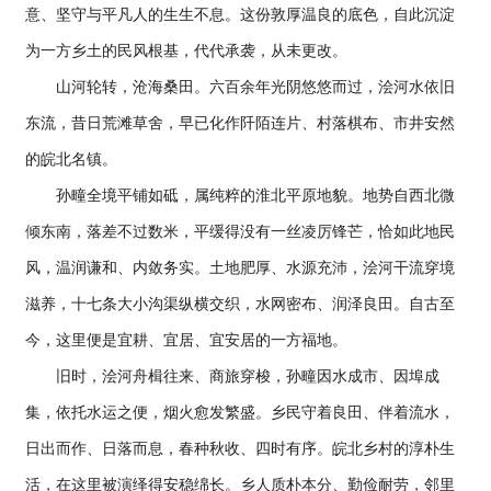
意、坚守与平凡人的生生不息。这份敦厚温良的底色，自此沉淀
为一方乡土的民风根基，代代承袭，从未更改。
山河轮转，沧海桑田。六百余年光阴悠悠而过，浍河水依旧
东流，昔日荒滩草舍，早已化作阡陌连片、村落棋布、市井安然
的皖北名镇。
孙疃全境平铺如砥，属纯粹的淮北平原地貌。地势自西北微
倾东南，落差不过数米，平缓得没有一丝凌厉锋芒，恰如此地民
风，温润谦和、内敛务实。土地肥厚、水源充沛，浍河干流穿境
滋养，十七条大小沟渠纵横交织，水网密布、润泽良田。自古至
今，这里便是宜耕、宜居、宜安居的一方福地。
旧时，浍河舟楫往来、商旅穿梭，孙疃因水成市、因埠成
集，依托水运之便，烟火愈发繁盛。乡民守着良田、伴着流水，
日出而作、日落而息，春种秋收、四时有序。皖北乡村的淳朴生
活，在这里被演绎得安稳绵长。乡人质朴本分、勤俭耐劳，邻里