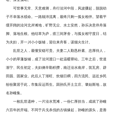
可世事无常、天意难测，舟行浍河中段，风波骤起，脱脱幼
子不幸落水殒命。一路颠沛流离，最终只剩一孤女相伴。望着平
缓开阔的浍河北岸滩地，旷野无尘、水土安然，孙乐决意停舟落
脚、落地生根。他结草为庐，搭三间茅舍，与孤女相守度日，结
为夫妇，开一爿小小饭铺，迎往来舟客，谋烟火生计。
乱世之人，最懂安稳可贵。夫妻二人勤恳朴素、忠厚待人，
小小的草蓬饭铺，成了浍河渡口一处温暖驿站。三年之后，世道
渐宁、民生初定，夫妇俩辛勤积攒，南迁浍水南岸，筑瓦房、辟
田园、固家业。此后人丁渐旺、炊烟日稠，四方流民、远近乡民
纷纷聚居于此，市集应运而生。因孙氏开土立庄、肇始斯地，故
名孙疃集。
一枚乱世遗种，一片浍水荒滩，一份仁厚担当，成就了孙疃
六百年的开端。不同于兵戈杀伐的古镇缘起，孙疃的源头，是善