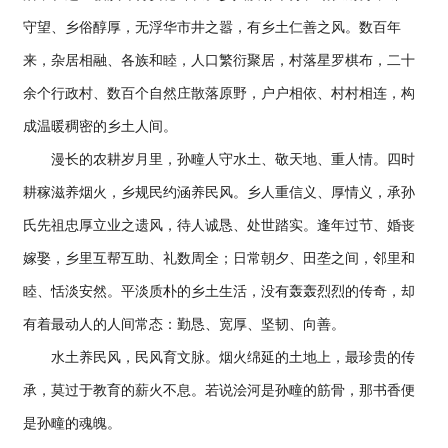
守望、乡俗醇厚，无浮华市井之嚣，有乡土仁善之风。数百年
来，杂居相融、各族和睦，人口繁衍聚居，村落星罗棋布，二十
余个行政村、数百个自然庄散落原野，户户相依、村村相连，构
成温暖稠密的乡土人间。
漫长的农耕岁月里，孙疃人守水土、敬天地、重人情。四时
耕稼滋养烟火，乡规民约涵养民风。乡人重信义、厚情义，承孙
氏先祖忠厚立业之遗风，待人诚恳、处世踏实。逢年过节、婚丧
嫁娶，乡里互帮互助、礼数周全；日常朝夕、田垄之间，邻里和
睦、恬淡安然。平淡质朴的乡土生活，没有轰轰烈烈的传奇，却
有着最动人的人间常态：勤恳、宽厚、坚韧、向善。
水土养民风，民风育文脉。烟火绵延的土地上，最珍贵的传
承，莫过于教育的薪火不息。若说浍河是孙疃的筋骨，那书香便
是孙疃的魂魄。