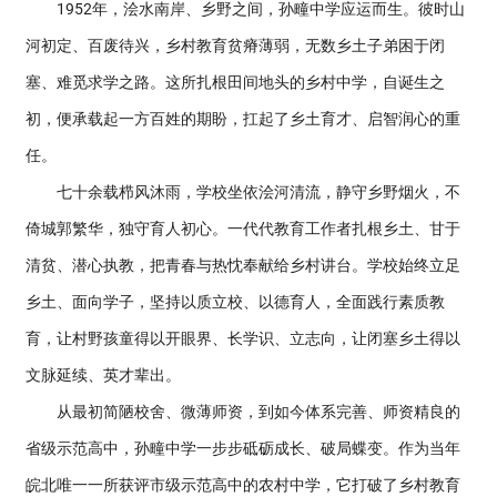
1952年，浍水南岸、乡野之间，孙疃中学应运而生。彼时山
河初定、百废待兴，乡村教育贫瘠薄弱，无数乡土子弟困于闭
塞、难觅求学之路。这所扎根田间地头的乡村中学，自诞生之
初，便承载起一方百姓的期盼，扛起了乡土育才、启智润心的重
任。
七十余载栉风沐雨，学校坐依浍河清流，静守乡野烟火，不
倚城郭繁华，独守育人初心。一代代教育工作者扎根乡土、甘于
清贫、潜心执教，把青春与热忱奉献给乡村讲台。学校始终立足
乡土、面向学子，坚持以质立校、以德育人，全面践行素质教
育，让村野孩童得以开眼界、长学识、立志向，让闭塞乡土得以
文脉延续、英才辈出。
从最初简陋校舍、微薄师资，到如今体系完善、师资精良的
省级示范高中，孙疃中学一步步砥砺成长、破局蝶变。作为当年
皖北唯一一所获评市级示范高中的农村中学，它打破了乡村教育