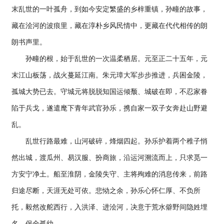
末乱世的一叶孤舟，到如今安定繁盛的乡梓重镇，孙疃的故事，
藏在浍河的波痕里，藏在淳朴乡风民情中，更藏在代代相传的朗
朗书声里。
孙疃的根，始于乱世的一次温柔栖居。元至正二十五年，元
末江山板荡，战火蔓延江南。朱元璋大军步步推进，兵困金陵，
孤城大势已去。守城元将脱脱知国运倾颓、城破在即，不忍家眷
陷于兵戈，遂遣麾下青年武官孙乐，携自家一双子女奔赴山野避
乱。
乱世行路最难，山河破碎，烽烟四起。孙乐护着两个稚子悄
然出城，渡瓜州、易汉服、扮商旅，沿运河溯流而上，只求觅一
方安宁净土。船至淮阴，金陵失守、主将殉难的消息传来，前路
归途尽断，天涯无处可依。悲恸之余，孙乐心怀仁厚、不负所
托，毅然改舵西行，入洪泽、进浍河，决意于荒水僻野间隐姓埋
名、保全孤幼。