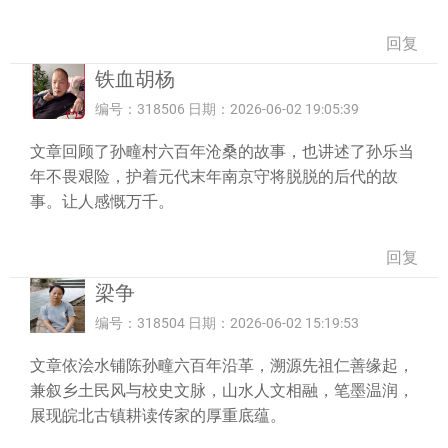
回复
铁血胡杨
编号：318506 日期：2026-06-02 19:05:39
文章回顾了孙疃村六百年沧桑的故事，也讲述了孙乐当
年不畏艰险，护着元代末年南京守将脱脱的后代的故
事。让人感慨万千。
回复
梁争
编号：318504 日期：2026-06-02 15:19:53
文章依浍水铺陈孙疃六百年沿革，溯源先祖仁善缘起，
兼叙乡土民风与校史文脉，山水人文相融，笔墨温润，
展现皖北古镇耕读传家的厚重底蕴。