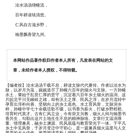
浍水汤汤绕疃流，
百年耕读续清悠。
仁风自古滋乡野，
翰墨飘香望九州。
本网站作品著作权归作者本人所有，凡发表在网站的文
章，未经作者本人授权，不得转载。
【编者按】
浍水汤汤千载不息，耕读文脉代代赓传。作者以浍水为
脉，以岁月为笺，娓娓道尽了孙疃六百年的烟火与文脉。一方孙疃
水土，肇始于乱世仁厚的坚守，沉淀着六百年乡土烟火的温润。这
片皖北平川无峻岭之雄，却有沃土之厚、民风之淳，在岁月流转中
孕育出淳朴向善、坚韧向上的乡土底色。水土育风骨，文脉润乡
梓，孙疃中学七十余载弦歌不辍，以书香为薪火，打破乡野桎梏、
培育时代英才。古有仁风立业，今有崇文兴教，烟火人间与翰墨书
香共生，勾勒出这片土地生生不息的精神脉络。文章行文温润厚
重、情理兼具，融乡土渊源、民风底蕴与教育荣光于一体。于平凡
乡土中见风骨，于岁月变迁中守初心，是一篇兼具烟火温度与人文
厚度的乡土佳作。推荐阅读赏析！编辑：攀登顶峰