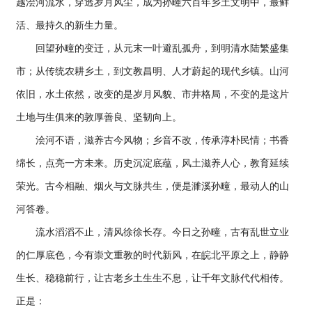
越浍河流水，穿透岁月风尘，成为孙疃六百年乡土文明中，最鲜
活、最持久的新生力量。
回望孙疃的变迁，从元末一叶避乱孤舟，到明清水陆繁盛集
市；从传统农耕乡土，到文教昌明、人才蔚起的现代乡镇。山河
依旧，水土依然，改变的是岁月风貌、市井格局，不变的是这片
土地与生俱来的敦厚善良、坚韧向上。
浍河不语，滋养古今风物；乡音不改，传承淳朴民情；书香
绵长，点亮一方未来。历史沉淀底蕴，风土滋养人心，教育延续
荣光。古今相融、烟火与文脉共生，便是濉溪孙疃，最动人的山
河答卷。
流水滔滔不止，清风徐徐长存。今日之孙疃，古有乱世立业
的仁厚底色，今有崇文重教的时代新风，在皖北平原之上，静静
生长、稳稳前行，让古老乡土生生不息，让千年文脉代代相传。
正是：