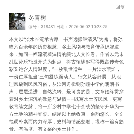
回复
冬青树
编号：318481 日期：2026-06-02 10:23:25
本文以“浍水长流承古厚，书声远振继清风”为魂，将孙
疃六百余年的历史根脉、乡土风物与教育传承娓娓道
来，如同一幅流淌着温情的皖北人文长卷。作者以元末
乱世孙乐托孤开荒为起点，将古镇缘起写得既富传奇色
彩又饱含人情温度，“一枚乱世遗种，一片浍水荒滩，
一份仁厚担当”三句凝练而动人。行文从容舒展，从地
理风貌到民风习俗，从浍河舟楫到孙疃中学的朗朗书
声，层层递进，自然流转。最可贵的是，文章始终贯穿
着对乡土深沉的敬意与温情——既写水土养民风，更写
教育续文脉，将一所乡村中学七十余载的坚守升华为一
方土地的精神脊梁。结尾以七绝收束，余韵悠长。全文
笔调朴素而内力深厚，史料与情感交融，堪称一篇有筋
骨、有温度、有文采的乡土佳作。