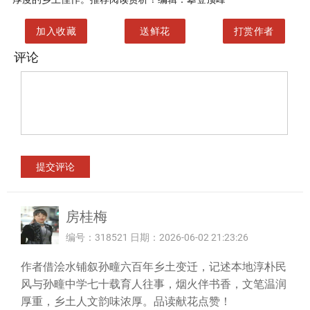
加入收藏
送鲜花
打赏作者
评论
房桂梅
编号：318521 日期：2026-06-02 21:23:26
作者借浍水铺叙孙疃六百年乡土变迁，记述本地淳朴民
风与孙疃中学七十载育人往事，烟火伴书香，文笔温润
厚重，乡土人文韵味浓厚。品读献花点赞！