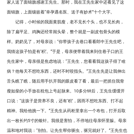
家人送了面锦旗感谢王先生。那时，我在王先生家中还看见了这
面锦旗，上面镶嵌着“幸孕遇名医、送子有妙术”十个大字。
记得，小时候的我面黄肌瘦，老不见长个头，也不见长肉，
除了扁平足、鸡胸还经常闹头晕，整个就是一副皮包骨头的模
样。奶奶见了，对母亲说：“你带孩子去巷口看看郎中王先生吧，
我猜这孩子怕是有‘积’。”于是，母亲便带着我来到住巷子口的王
先生家中，母亲很是焦虑地说：“王先生，您看看我这孩子得了啥
病？他每天不想吃东西，还时不时咬指头。”王先生先是让我伸出
舌头瞧了瞧，随后用手扒开我的眼皮看了看，最后一把抓住我骨
瘦如柴的小手放在枕包上号起脉来。10多分钟后，王先生缓缓开
口说：“这孩子是营养不良，还有‘积’，因而不想吃东西、打不起
精神。我给他挑一下。”王先生从药柜里拿出一个布包，打开后取
出一枚长约5寸的银针。我很是害怕，不停地往母亲怀里躲。母亲
温和地对我说：“别怕。让先生帮你驱虫，驱完就好了。”王先生也