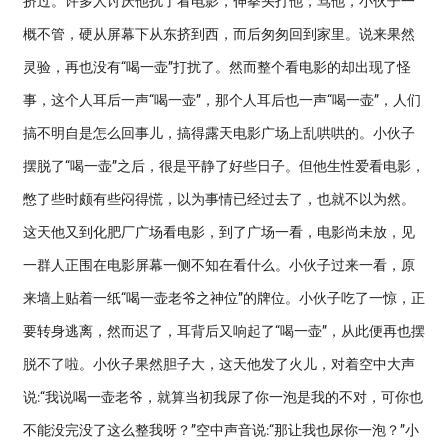
挤过。许多人讨厌他扰了看电影，伸拳头打他，骂他，小伙子一
概不管，硬从屏幕下从东挤到西，而后匆匆回到家里。说来果然
灵验，再也没有“喝一壶”打扰了。然而整个看电影的却出现了怪
事，这个人耳后一声“喝一壶”，那个人耳后也一声“喝一壶”，人们
搞不明自是怎么回事儿，搞得露天电影广场上乱哄哄的。小伙子
摆脱了“喝一壶”之后，很是平静了好些日子。但他生性爱看电影，
憋了些时颇有些闷得慌，以为事情已经过去了，也就不以为然。
这天他又到化肥厂广场看电影，到了广场一看，电影尚未放，见
一群人正围在电影屏幕一侧不知在看什么。小伙子过来一看，原
来墙上贴着一纸“喝一壶老爷之神位”的牌位。小伙子吃了一惊，正
要转身逃离，然而迟了，耳背后又响起了“喝一壶”，从此便再也摆
脱不了啦。小伙子果然胆子大，这天他发了火儿，对着空中大声
说:“我说喝一壶老爷，就算当初我尿了你一泡是我的不对，可你也
不能没完没了这么整我呀？”空中声音说:“那让我也尿你一泡？”小