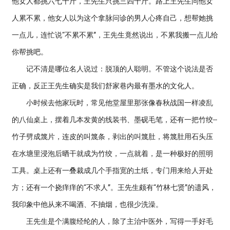
他女人都挑六七十斤，王先生只挑三四十斤。路上王先生问他女
人累不累，他女人以为这个拿脉问诊的男人心疼自己，想帮她挑
一点儿，连忙说“不累不累”，王先生竟然说出，不累我搬一点儿给
你帮挑吧。
记不清是哪位名人说过：脱顶的人聪明。不管这个说法是否
正确，反正王先生确实是我们舒家巷内最有墨水的文化人。
小时候去他家玩时，常见他堂屋里那张像春秋战国一样凌乱
的八仙桌上，摆着几本发黄的线装书、墨砚毛笔，还有一把竹绞--
竹子劈成篾片，连皮的叫篾条，剥出的叫篾肚，将篾肚用石头压
在水塘里浸泡后晒干就成为竹绞，一点就着，是一种极好的照明
工具。桌上还有一叠裁成几个手指宽的土纸，专门用来给人开处
方；还有一个挠痒痒的“不求人”。王先生颇有“竹林七贤”的遗风，
我印象中他从来不喝酒、不抽烟，也很少洗澡。
王先生是个满腹经纶的人，除了主治中医外，写得一手好毛