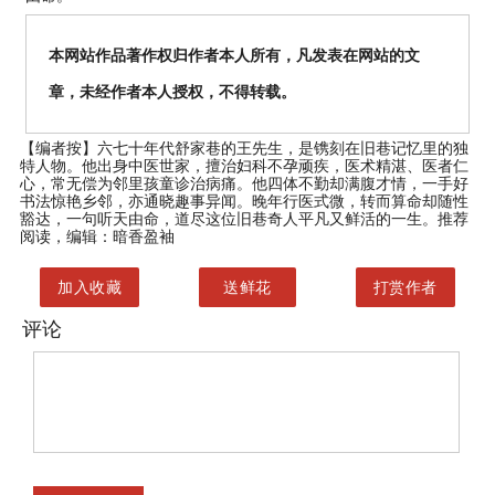
本网站作品著作权归作者本人所有，凡发表在网站的文
章，未经作者本人授权，不得转载。
【编者按】
六七十年代舒家巷的王先生，是镌刻在旧巷记忆里的独
特人物。他出身中医世家，擅治妇科不孕顽疾，医术精湛、医者仁
心，常无偿为邻里孩童诊治病痛。他四体不勤却满腹才情，一手好
书法惊艳乡邻，亦通晓趣事异闻。晚年行医式微，转而算命却随性
豁达，一句听天由命，道尽这位旧巷奇人平凡又鲜活的一生。推荐
阅读，编辑：暗香盈袖
加入收藏
送鲜花
打赏作者
评论