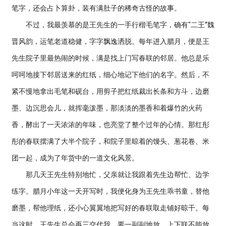
笔字，还会占卜算卦，装有满肚子的稀奇古怪的故事。
不过，我最羡慕的是王先生的一手行楷毛笔字，确有“二王”魏
晋风韵，运笔老道稳健，字字飘逸洒脱。每年进入腊月，便是王
先生院子里最热闹的时候，满是找上门写春联的邻居。他总是乐
呵呵地接下邻居送来的红纸，细心地记下他们的名字。然后，不
紧不慢地拿出毛笔和砚台，用剪子把红纸裁出长条和方斗，边磨
墨、边沉思会儿，就挥毫泼墨，那淡淡的墨香和着爆竹的火药
香，酵出了一天浓浓的年味，也亮堂了整个过年的心情。那红彤
彤的春联摆满了大半个院子，和院子里晾着的馒头、葱花卷、米
团一起，成为了年货中的一道文化风景。
那几天王先生特别地忙，父亲就让我跟着先生边帮忙、边学
练字。腊月小年这一天开写时，我便化身为王先生乖书童，替他
磨墨，帮他理纸，还小心翼翼地把写好的春联取走铺好晾干。每
当这时，王先生总会再三交代我，要一副副地放，上下联不能放