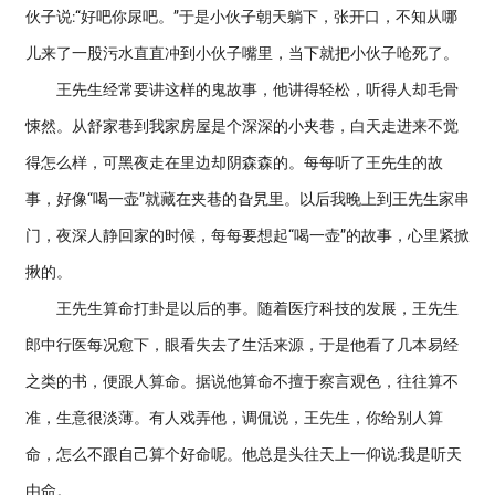
伙子说:“好吧你尿吧。”于是小伙子朝天躺下，张开口，不知从哪
儿来了一股污水直直冲到小伙子嘴里，当下就把小伙子呛死了。
王先生经常要讲这样的鬼故事，他讲得轻松，听得人却毛骨
悚然。从舒家巷到我家房屋是个深深的小夹巷，白天走进来不觉
得怎么样，可黑夜走在里边却阴森森的。每每听了王先生的故
事，好像“喝一壶”就藏在夹巷的旮旯里。以后我晚上到王先生家串
门，夜深人静回家的时候，每每要想起“喝一壶”的故事，心里紧掀
揪的。
王先生算命打卦是以后的事。随着医疗科技的发展，王先生
郎中行医每况愈下，眼看失去了生活来源，于是他看了几本易经
之类的书，便跟人算命。据说他算命不擅于察言观色，往往算不
准，生意很淡薄。有人戏弄他，调侃说，王先生，你给别人算
命，怎么不跟自己算个好命呢。他总是头往天上一仰说:我是听天
由命。