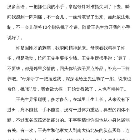
没多言语，一把抓住我的小手，拿起银针对准指尖刺了下去。瞬
间我感到一阵刺痛，不一会儿，一丝滑液冒了出来。如此依法炮
制，不一会儿便将10个指头挑了个遍。随后王先生放开我的小手
说好了。
许是因刚才的刺痛，我瞬间精神起来。母亲看我精神了许
多，很是激动，忙问王先生要多少钱。王先生摆摆手说：“算了，
不要钱，都是邻里乡情的，回头你给孩子买点补品，补充一下营
养吧。”母亲听了一把拉过我，深深地给王先生鞠了一躬。说来也
奇怪，挑“积”后，我食欲大振，开始觉得饿了，人也有精神了。
王先生异常聪明，多才多艺，在城里土生土长，从来没有下
过田，肩不能挑，手不能提，没有干过体力重活，典型的四体不
勤，不过五谷应该还是能分的。不事稼穑也许跟他从小身体孱弱
有关。有一次，王先生和他家女人到南大街北头的炭点买煤，连