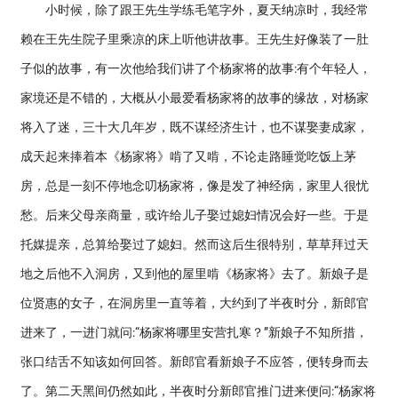
小时候，除了跟王先生学练毛笔字外，夏天纳凉时，我经常
赖在王先生院子里乘凉的床上听他讲故事。王先生好像装了一肚
子似的故事，有一次他给我们讲了个杨家将的故事:有个年轻人，
家境还是不错的，大概从小最爱看杨家将的故事的缘故，对杨家
将入了迷，三十大几年岁，既不谋经济生计，也不谋娶妻成家，
成天起来捧着本《杨家将》啃了又啃，不论走路睡觉吃饭上茅
房，总是一刻不停地念叨杨家将，像是发了神经病，家里人很忧
愁。后来父母亲商量，或许给儿子娶过媳妇情况会好一些。于是
托媒提亲，总算给娶过了媳妇。然而这后生很特别，草草拜过天
地之后他不入洞房，又到他的屋里啃《杨家将》去了。新娘子是
位贤惠的女子，在洞房里一直等着，大约到了半夜时分，新郎官
进来了，一进门就问:“杨家将哪里安营扎寒？”新娘子不知所措，
张口结舌不知该如何回答。新郎官看新娘子不应答，便转身而去
了。第二天黑间仍然如此，半夜时分新郎官推门进来便问:“杨家将