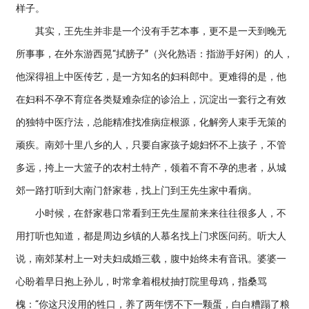
样子。
其实，王先生并非是一个没有手艺本事，更不是一天到晚无
所事事，在外东游西晃“拭膀子”（兴化熟语：指游手好闲）的人，
他深得祖上中医传艺，是一方知名的妇科郎中。更难得的是，他
在妇科不孕不育症各类疑难杂症的诊治上，沉淀出一套行之有效
的独特中医疗法，总能精准找准病症根源，化解旁人束手无策的
顽疾。南郊十里八乡的人，只要自家孩子媳妇怀不上孩子，不管
多远，挎上一大篮子的农村土特产，领着不育不孕的患者，从城
郊一路打听到大南门舒家巷，找上门到王先生家中看病。
小时候，在舒家巷口常看到王先生屋前来来往往很多人，不
用打听也知道，都是周边乡镇的人慕名找上门求医问药。听大人
说，南郊某村上一对夫妇成婚三载，腹中始终未有音讯。婆婆一
心盼着早日抱上孙儿，时常拿着棍杖抽打院里母鸡，指桑骂
槐：“你这只没用的牲口，养了两年愣不下一颗蛋，白白糟蹋了粮