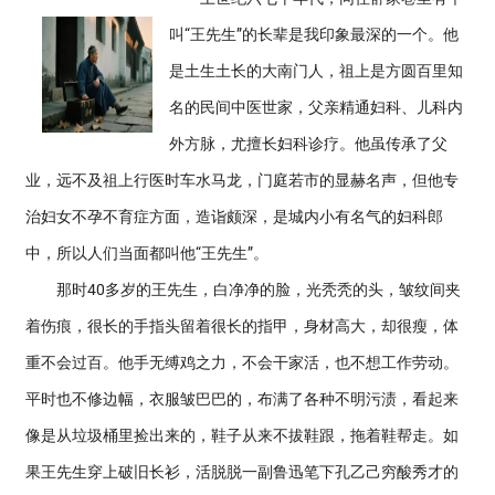
叫“王先生”的长辈是我印象最深的一个。他
是土生土长的大南门人，祖上是方圆百里知
名的民间中医世家，父亲精通妇科、儿科内
外方脉，尤擅长妇科诊疗。他虽传承了父
业，远不及祖上行医时车水马龙，门庭若市的显赫名声，但他专
治妇女不孕不育症方面，造诣颇深，是城内小有名气的妇科郎
中，所以人们当面都叫他“王先生”。
那时40多岁的王先生，白净净的脸，光秃秃的头，皱纹间夹
着伤痕，很长的手指头留着很长的指甲，身材高大，却很瘦，体
重不会过百。他手无缚鸡之力，不会干家活，也不想工作劳动。
平时也不修边幅，衣服皱巴巴的，布满了各种不明污渍，看起来
像是从垃圾桶里捡出来的，鞋子从来不拔鞋跟，拖着鞋帮走。如
果王先生穿上破旧长衫，活脱脱一副鲁迅笔下孔乙己穷酸秀才的