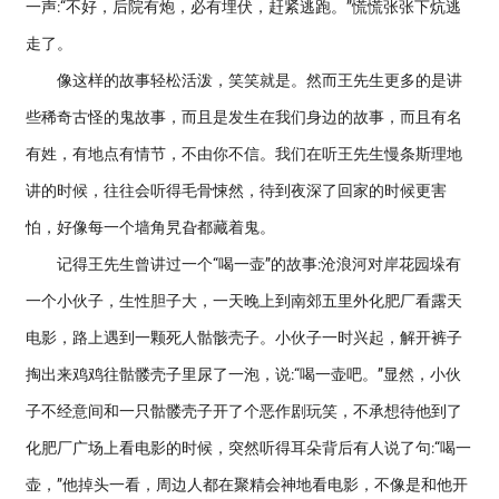
一声:“不好，后院有炮，必有埋伏，赶紧逃跑。”慌慌张张下炕逃
走了。
像这样的故事轻松活泼，笑笑就是。然而王先生更多的是讲
些稀奇古怪的鬼故事，而且是发生在我们身边的故事，而且有名
有姓，有地点有情节，不由你不信。我们在听王先生慢条斯理地
讲的时候，往往会听得毛骨悚然，待到夜深了回家的时候更害
怕，好像每一个墙角旯旮都藏着鬼。
记得王先生曾讲过一个“喝一壶”的故事:沧浪河对岸花园垛有
一个小伙子，生性胆子大，一天晚上到南郊五里外化肥厂看露天
电影，路上遇到一颗死人骷骸壳子。小伙子一时兴起，解开裤子
掏出来鸡鸡往骷髅壳子里尿了一泡，说:“喝一壶吧。”显然，小伙
子不经意间和一只骷髅壳子开了个恶作剧玩笑，不承想待他到了
化肥厂广场上看电影的时候，突然听得耳朵背后有人说了句:“喝一
壶，”他掉头一看，周边人都在聚精会神地看电影，不像是和他开