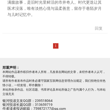
满腹故事，是旧时光里鲜活的市井奇人。时代更迭让其
医术没落，唯有淡然心境与温柔善意，留存于巷陌岁月
与儿时记忆中。
回复
1
郑重声明：
本网站作品著作权归作者本人所有，凡发表在网站的文章，未经作者本人认可，
不得转载。
请所有作者发布作品时务必遵守国家互联网信息管理办法规定，我们拒绝任何色
情小说，一经发现，即作删除！
本站所收录作品、社区话题、书库评论及本站所做之广告均属个人行为，与本站
立场无关
银河悦读文友QQ群：239518064
银河悦读长篇QQ群：313659719
作者读者投诉邮箱：759872177@qq.com