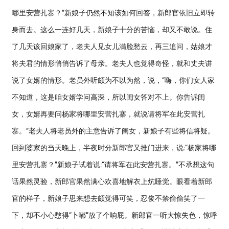
哪里安营扎寨？”新娘子仍然不知该如何回答，新郎官依旧立即转
身而去。这么一连好几天，新娘子十分的苦恼，却又不敢说。住
了几天该回娘家了，老夫人见女儿满脸愁云，再三追问，姑娘才
将夫君的情形悄悄告诉了母亲。老夫人也觉得奇怪，就和丈夫讲
说了女婿的情形。老员外听颇为不以为然，说，“嗨，你们女人家
不知道，这是咱女婿学问高深，所以闺女答对不上。你告诉闺
女，女婿再要问杨家将哪里安营扎寨，就说请将军在此安营扎
寨。”老夫人将老员外的主意告诉了闺女，新娘子有些将信将疑。
回到婆家的当天晚上，半夜时分新郎官又推门进来，说:“杨家将哪
里安营扎寨？”新娘子试着说:“请将军在此安营扎寨。”不承想这句
话果然灵验，新郎官果然满心欢喜地解衣上炕睡觉。眼看着新郎
官的样子，新娘子思来想去颇觉得可笑，忍俊不禁偷偷笑了一
下，却不小心憋得“卜嘟”放了个响屁。新郎官一听大惊失色，惊呼