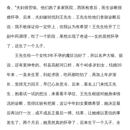
食。”夫妇很苦恼。他们跑了多家医院，西医检查后，医生诊断很
难怀孕。后来，夫妇辗转找到王先生，王先生给他们拿脉诊断后
说：我不敢保证你一定怀上，但我认为有希望！王先生给开了三
副中药调理，吃了一个阶段，果然出现了奇迹——女的居然怀孕
了，还生了一个儿子。
王先生给一个女性3年不孕的魔怔治好了，所以名声大噪。据
说，还有更神奇的。邻县高邮河口村，有个40多岁妇女，结婚20
年来，一直未生育，到处求医，吃药都吃怕了，再加上年岁渐
长，觉得无力回天，早已心灰意冷。后来，慕名上门来找王先
生，抱着试一试的想法，来看看不孕症。王先生根据对她身体情
况的诊断，觉得比较有把握，这让中年妇女重燃希望，她决定最
后再治疗一次，成不成反正最后一搏。结果，让她难以置信的事
发生了。两个月后，她竟然真的怀孕了，后来生下一个儿子。全