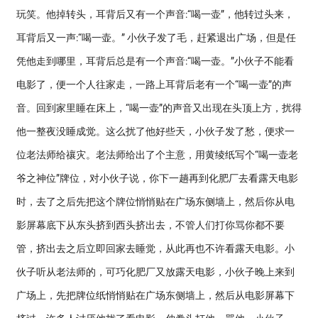
玩笑。他掉转头，耳背后又有一个声音:“喝一壶”，他转过头来，
耳背后又一声:“喝一壶。” 小伙子发了毛，赶紧退出广场，但是任
凭他走到哪里，耳背后总是有一个声音:“喝一壶。”小伙子不能看
电影了，便一个人往家走，一路上耳背后老有一个“喝一壶”的声
音。回到家里睡在床上，“喝一壶”的声音又出现在头顶上方，扰得
他一整夜没睡成觉。这么扰了他好些天，小伙子发了愁，便求一
位老法师给禳灾。老法师给出了个主意，用黄绫纸写个“喝一壶老
爷之神位”牌位，对小伙子说，你下一趟再到化肥厂去看露天电影
时，去了之后先把这个牌位悄悄贴在广场东侧墙上，然后你从电
影屏幕底下从东头挤到西头挤出去，不管人们打你骂你都不要
管，挤出去之后立即回家去睡觉，从此再也不许看露天电影。小
伙子听从老法师的，可巧化肥厂又放露天电影，小伙子晚上来到
广场上，先把牌位纸悄悄贴在广场东侧墙上，然后从电影屏幕下