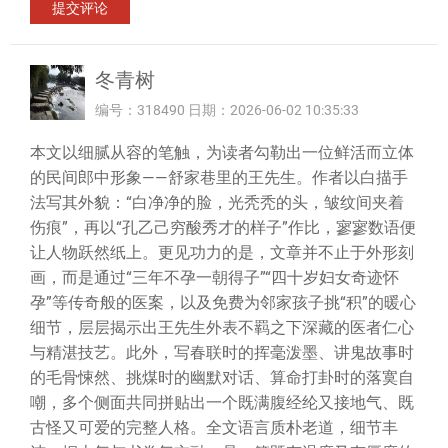
冬青树
编号：318490 日期：2026-06-02 10:35:33
本文以细腻从容的笔触，为读者勾勒出一位鲜活而立体
的民间郎中形象——舒家巷里的王先生。作者以白描手
法写其外貌：“白净净的脸，光秃秃的头，皱纹间夹着
伤痕”，再以“孔乙己穷酸秀才的样子”作比，寥寥数语便
让人物跃然纸上。更见功力的是，文章并不止于外形刻
画，而是通过“三年不孕一朝得子”“四十岁妇女奇迹怀
孕”等传奇般的医案，以及免费为邻家孩子挑“积”的暖心
细节，层层揭示出王先生外表不羁之下深藏的医者仁心
与精湛技艺。此外，写春联时的挥毫泼墨、讲鬼故事时
的毛骨悚然、挑煤时的幽默对话、算命打卦时的落寞自
嘲，多个侧面共同拼贴出一个既满腹经纶又接地气、既
古怪又可爱的完整人格。全文语言质朴老道，细节丰