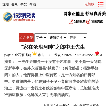
电脑版
注册
登录
书架
帮助
我要投稿
我要充值
加入书架
“家在沧浪河畔”之郎中王先生
作者：
金石斋潘建
点击：390 发表：2026-06-02 08:39:23
3
摘要：
王先生并非是一个没有手艺本事，更不是一天到晚
无所事事，在外东游西晃“拭膀子”（兴化熟语：指游手好
闲）的人，他深得祖上中医传艺，是一方知名的妇科郎
中。更难得的是，他在妇科不孕不育症各类疑难杂症的诊
治上，沉淀出一套行之有效的独特中医疗法，总能精准找
准病症根源，化解旁人束手无策的顽疾。
上世纪六七十年代，同住舒家巷里有个