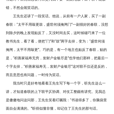
错，不然会闹笑话的。
王先生还讲了一段笑话。他说，从前有一户人家，买了一副
春联：“太平不用敲更鼓，盛世何须掩闸门”一副很好的春联，没想
到除夕的晚上发现贴反了，又没时间去买，这时候碰巧来了一位
教书先生，看了看，便把“门”和“鼓”两字去掉，变为：“盛世何须
掩闸，太平不用敲更”。巧的是，有一个地主也贴反了春联，贴的
是，“积善家福寿无穷，发财户金银尽是”也学他们那样，把最后一
个字去掉，“积善家福寿无，发财户金银尽”这对联不仅还是反的，
而且意思也有问题，一时传为笑话。
我当时只是好奇地看着王先生写下每一个字，听先生这么一
讲，才知道春联的上下联平仄协调、对仗工整颇有讲究。见我总
是傻傻地问这问那，王先生笑着叮嘱我：“书读得多了，你脑袋里
面自会满满的。”听得似懂非懂，却记住了王先生的那句话。