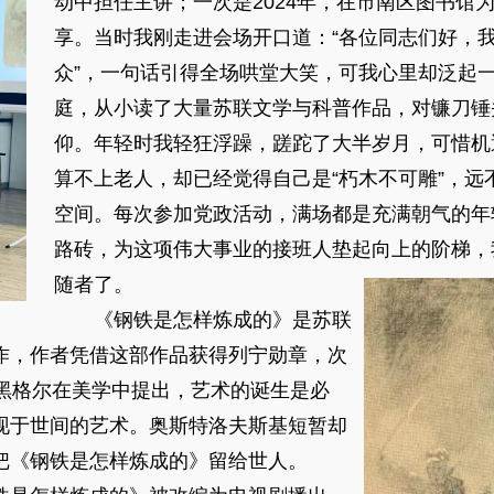
动中担任主讲；一次是2024年，在市南区图书馆
享。当时我刚走进会场开口道：“各位同志们好，
众”，一句话引得全场哄堂大笑，可我心里却泛起
庭，从小读了大量苏联文学与科普作品，对镰刀锤
仰。年轻时我轻狂浮躁，蹉跎了大半岁月，可惜机
算不上老人，却已经觉得自己是“朽木不可雕”，远
空间。每次参加党政活动，满场都是充满朝气的年
路砖，为这项伟大事业的接班人垫起向上的阶梯，
随者了。
《钢铁是怎样炼成的》是苏联
作，作者凭借这部作品获得列宁勋章，次
。黑格尔在美学中提出，艺术的诞生是必
现于世间的艺术。奥斯特洛夫斯基短暂却
把《钢铁是怎样炼成的》留给世人。