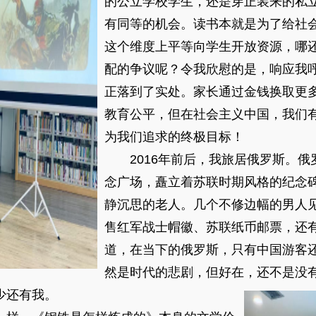
的公立学校学生，还是穿正装来的私
有同等的机会。读书本就是为了给社
这个维度上平等向学生开放资源，哪
配的争议呢？令我欣慰的是，响应我
正落到了实处。家长通过金钱换取更
教育公平，但在社会主义中国，我们
为我们追求的终极目标！
2016年前后，我旅居俄罗斯。俄
念广场，矗立着苏联时期风格的纪念
静沉思的老人。几个不修边幅的男人
售红军战士帽徽、苏联纸币邮票，还
道，在当下的俄罗斯，只有中国游客
然是时代的悲剧，但好在，还不是没
少还有我。