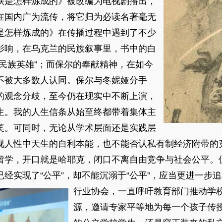
是怎样炼成的》被改编为电视剧播出，
在国内广为流传，将它归为必读名著毫无
是怎样炼成的》在传播过程中遇到了不少
影响，在乌克兰的民族叙事里，书中的白
民族英雄”；而保尔的奉献精神，在如今
不被大多数人认同。保尔与冬妮娅分手
的观念分歧，至今仍在现实中不断上演，
生。我的人生信条从始至终都带着集体主
笑。可同时，无论从学术层面还是实践层
视人性中天生的自利本能，也不能否认私有制经济附带的
留学，开口就是哈耶克，闭口不离自由竞争与社会公平。
经实现了“公平”，却不能沉溺于“公平”，应当更进一步
行业协会，一直呼吁教育部门推动学
源，邀请专家平等地为每一个孩子传