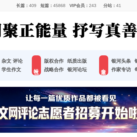
长篇：
409
短篇：
45868
VIP会员：
243
分站：
41
杂文
评论
版权合作
纸质出版
银河头条
特 色
专 题
学生作文
战略合作
银河论坛
作家专访