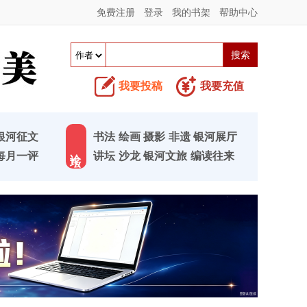
免费注册
登录
我的书架
帮助中心
我要投稿
我要充值
银河征文
书法
绘画
摄影
非遗
银河展厅
论 坛
每月一评
讲坛
沙龙
银河文旅
编读往来