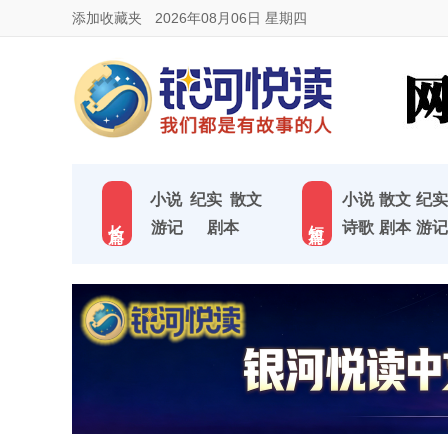
添加收藏夹
2026年08月06日 星期四
小说
纪实
散文
小说
散文
纪实
长 篇
短 篇
游记
剧本
诗歌
剧本
游记