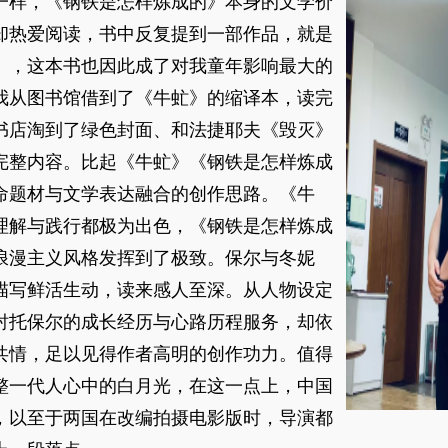
样，《钢铁是怎样炼成的》本身的文学价
却热爱阅读，书中反复提到一部作品，就是
》，这本书也因此成了对我童年影响最大的
我从图书馆借到了《牛虻》的缩译本，读完
书店淘到了绿色封面、和法捷耶夫《毁灭》
完整内容。比起《牛虻》《钢铁是怎样炼成
命题材与文学表达融合的创作思路。《牛
理解与践行都极为出色，《钢铁是怎样炼成
浪漫主义风格发挥到了极致。保尔与冬妮
描写鲜活生动，读来感人至深。从人物设定
衬托保尔的成长经历与心路历程服务，却依
共情，足以见得作者高明的创作功力。值得
整一代人心中的白月光，在这一点上，中国
，以至于两国在改编拍摄电影版时，导演都