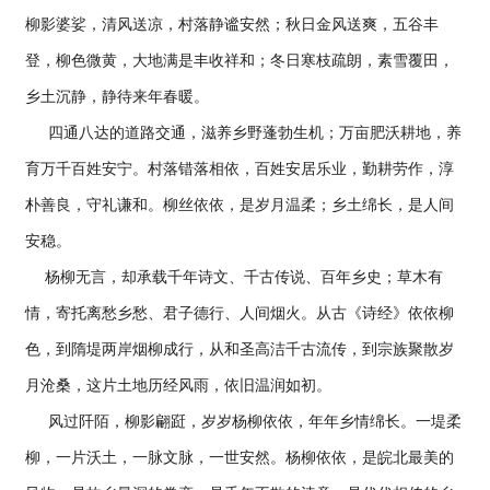
柳影婆娑，清风送凉，村落静谧安然；秋日金风送爽，五谷丰
登，柳色微黄，大地满是丰收祥和；冬日寒枝疏朗，素雪覆田，
乡土沉静，静待来年春暖。
四通八达的道路交通，滋养乡野蓬勃生机；万亩肥沃耕地，养
育万千百姓安宁。村落错落相依，百姓安居乐业，勤耕劳作，淳
朴善良，守礼谦和。柳丝依依，是岁月温柔；乡土绵长，是人间
安稳。
杨柳无言，却承载千年诗文、千古传说、百年乡史；草木有
情，寄托离愁乡愁、君子德行、人间烟火。从古《诗经》依依柳
色，到隋堤两岸烟柳成行，从和圣高洁千古流传，到宗族聚散岁
月沧桑，这片土地历经风雨，依旧温润如初。
风过阡陌，柳影翩跹，岁岁杨柳依依，年年乡情绵长。一堤柔
柳，一片沃土，一脉文脉，一世安然。杨柳依依，是皖北最美的