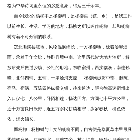
格为中华诗词里永恒的乡愁意象，绵延三千余年。
而今我说的杨柳不是杨柳树，是杨柳集（镇、乡），是我工作
以前生长、生活、学习的地方，杨柳之所以叫作杨柳，却和杨柳
树有着不可分割的联系。
皖北濉溪县腹地，风物温润绵长，一方杨柳地，枕着浍畔烟
雨，承着千年文脉，静卧县境中南。这里历代皆为地方治所，解
放后先后做过乡镇、公社的府地，东临宿州，西接临涣，南连孙
疃，北邻四铺、五铺，一条浍河支流——杨柳沟纵贯中部，濉陈、
宿马、宿涡、五陈四路纵横交错，往来通达，距合徐高速宿州出
入口仅七、八公里，阡陌相连，畅达四方。方圆七十平方公里，
近十万亩良田沃野，近五万乡民耕读相守，岁岁春秋，柳色依
依，烟火绵长。
而杨柳，杨柳树与上文的杨柳不同，自古便是华夏草木里最具
柔情的意象。江南塞北，河畔路旁、村头堤岸，随处可见垂柳婆