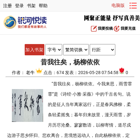
电脑版
注册
登录
书架
帮助
我要投稿
我要充值
加入书架
昔我往矣，杨柳依依
作者：
老牛
点击：674 发表：2026-05-28 07:54:58
0
“昔我往矣，杨柳依依。今我来思，雨雪霏
霏”是《诗经·小雅·采薇》中的千古名句。说
的是征人当年离家远行，正是春风拂柳，柔
条轻柔摇曳；暮年归来故里，漫天雨雪，岁
月历尽沧桑。寥寥数语，以柳寄情，道尽戍
边游子思乡怀归、悲欢离合，意境悠远动人，自此杨柳依依，定