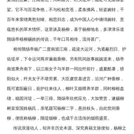
娑。它不与百花争艳，不与松柏竞苍，柔条拂风，轻姿婉转，千
百年来萦绕离愁别绪、相思归念，成为中国人心中缠绵婉转、意
蕴悠长的草木情怀。这里谈及杨柳，基于杨柳地名，多津津乐道
隋炀帝植柳赐姓的传说，千年口耳相传，流传甚广。
相传隋炀帝杨广二度南巡江南，疏浚大运河，为遮蔽烈日、护
佑堤岸，下令运河两岸遍栽垂柳。另有民间故事娓娓道来，炀帝
南巡乘舟南下，以江南女子与羊群一同拉纤前行，盛夏酷暑，骄
阳似火，纤夫女子不堪劳累。大臣虞世基进言，沿河广种垂柳，
既可遮阳蔽日，庇护往来佳人，柳叶又能喂养羊群，同时柳根盘
绕，稳固河堤，一举三得。隋炀帝欣然应允，大加赞赏，遂赐柳
树皇室国姓杨氏，亲笔题写杨柳二字，悬挂枝头，自此世间垂
柳，便统称杨柳，隋堤烟柳，也成千古流传的烟雨盛景。
传说浪漫动人，却并非历史本源。深究典籍文脉便知，杨柳之