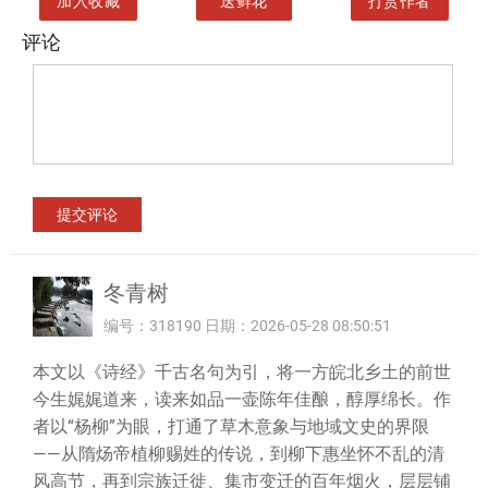
加入收藏
送鲜花
打赏作者
评论
冬青树
编号：318190 日期：2026-05-28 08:50:51
本文以《诗经》千古名句为引，将一方皖北乡土的前世
今生娓娓道来，读来如品一壶陈年佳酿，醇厚绵长。作
者以“杨柳”为眼，打通了草木意象与地域文史的界限
——从隋炀帝植柳赐姓的传说，到柳下惠坐怀不乱的清
风高节，再到宗族迁徙、集市变迁的百年烟火，层层铺