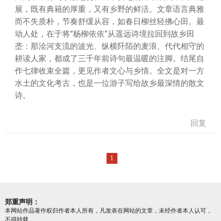
展，既有典籍的厚重，又有乡野的鲜活。文章语言典雅
而不失质朴，节奏舒缓从容，如春日柳丝轻拂心田。最
动人处，在于将“杨柳依依”从遥远诗境拉回到故乡田
垄：那浍河支流的波光、纵横阡陌的麦浪、代代相守的
耕读人家，都成了三千年前诗句最温暖的注脚。结尾自
作七律收束全篇，更见作者文心与乡情。全文是对一方
水土的文化考古，也是一位游子写给故乡最深情的散文
诗。
回复
1
郑重声明：
本网站作品著作权归作者本人所有，凡发表在网站的文章，未经作者本人认可，
不得转载。