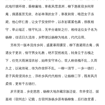
此地圩塘环绕，垂柳遍地，寒夜风雪凛冽，柳下惠夜宿乡间草
庵，偶遇孤苦无依、衣衫单薄的女子，寒夜刺骨，唯恐女子冻
毙。他心怀仁善，让女子安坐怀中，以衣衫紧紧包裹，彻夜相
守，举止端正，恪守礼法，无半分逾矩之行。相传这位女子名为
杨柳，佳话日久流传，乡野便以杨柳为地名，代代沿用。
另有另一版本流传乡间，盛夏暴雨骤至，柳下惠避雨古庵，偶
遇女子更衣，恪守男女礼教，绝不贸然相见，转身立于古槐之
下，任凭大雨淋湿衣衫，始终安守本心。世人称坐槐不乱，久而
久之，以讹传讹，传为作坐怀不乱。一柳一清节，一乡一德行，
君子风骨浸润水土，淳朴乡风代代相传，让杨柳二字，既有风月
柔情，更有千古德行。
岁月更迭，乡史悠悠，杨柳大地亦藏宗族迁徙、市井变迁。据
嘉靖《宿州志》记载，古宿州涣杨乡原有杨柳集，后行政变通，