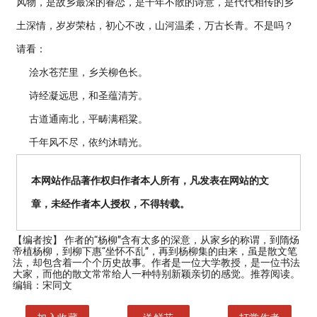
风物，是故乡最深的眷恋，是千年不散的诗意，是代代相传的乡
土深情，岁岁荣枯，初心不改，山河温柔，万古长青。不是吗？
请看：
浍水苍茫里，乡关柳色长。
诗经凝远思，和圣蕴清芳。
古道通南北，平畴满稻粱。
千年风不尽，依约沐晴光。
本网站作品著作权归作者本人所有，凡发表在网站的文
章，未经作者本人授权，不得转载。
【编者按】
作者的“杨柳”含有太多的深意，从家乡的称谓，到隋炀
帝植杨柳，到柳下惠“坐怀不乱”，再到杨柳集的由来，虽是散文笔
法，却包含着一个个历史故事。作者是一位大学教授，是一位书法
大家，而他的散文常常给人一种特别新颖亲切的感觉。推荐阅读。
编辑：宋同文