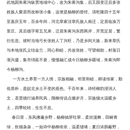
此地因朱蒋沟纵贯地域中心，改为朱蒋沟集，后又因变迁后多张
姓族人聚居而改称张小集，这便是杨柳的曾经。清乾隆四十五年
至嘉庆五年，百余年间，河北章家洼章氏族人南迁，定居临涣万
里庄。其后德字辈五兄弟，迁居朱蒋沟东西两岸，开荒定居，繁
衍生息。彼时当地弓长张姓人丁兴旺，乃是乡间大族，新来章氏
与本地张氏义结金兰，同心和睦，共改张姓，守望相助，村落日
渐兴盛，集市绵延不衰，慢慢融汇成今日杨柳乡疆域，朱蒋沟即
今杨柳沟。
一方水土养育一方人情，宗族相融，邻里和睦，耕读传家，勤
俭质朴，是皖北乡土不变的底色。千百年来，诗经柳韵浸润人
文，圣贤德行涵养民风，隋柳传说点缀岁月，宗族烟火温暖乡
土，四季轮转，生生不息。
春日里，东风拂遍乡野，杨柳抽芽吐翠，柔丝漫舞，田畴青
绿，炊烟袅袅，一如诗中杨柳依依，温柔缱绻；夏日浓荫蔽野，