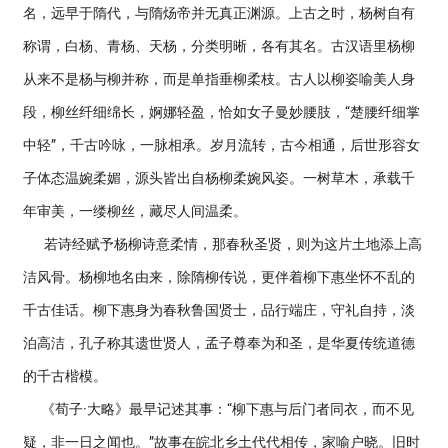
名，远早于隋代，与隋炀帝并无真正渊源。上古之时，杨树自有
称谓，白杨、青杨、天杨，分类明晰，各有其名。古汉语里杨柳
从来不是杨与柳并称，而是单指垂柳柔枝。古人以柳姿喻美人身
段，柳丝纤细绵长，婀娜轻盈，恰如女子曼妙腰肢，“楚腰纤细掌
中轻”，千古吟咏，一脉相承。岁月流转，古今相通，后世形容女
子体态温婉柔媚，源头皆出自杨柳柔婉风姿。一树草木，承载千
年审美，一缕柳丝，藏尽人间温柔。
若诗经赋予杨柳诗意柔情，那春秋圣贤，则为这片土地添上高
洁风骨。杨柳地名由来，除隋柳传说，更伴着柳下惠坐怀不乱的
千古佳话。柳下惠身为春秋鲁国贤士，品行端庄，守礼自持，淡
泊高洁，孔子称其遗世贤人，孟子尊奉为和圣，是华夏传统道德
的千古楷模。
《荀子·大略》最早记述其事：“柳下惠与后门者同衣，而不见
疑，非一日之闻也。”故事在皖北乡土代代相传，家喻户晓。旧时