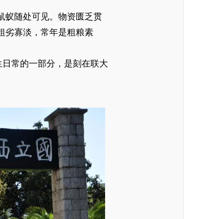
鼠蚁随处可见。物资匮乏贯
粗劣寡淡，常年是粗粮素
生日常的一部分，是刻在联大