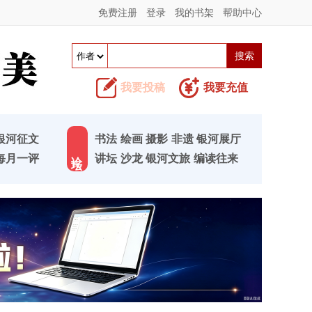
免费注册
登录
我的书架
帮助中心
我要投稿
我要充值
银河征文
书法
绘画
摄影
非遗
银河展厅
论 坛
每月一评
讲坛
沙龙
银河文旅
编读往来