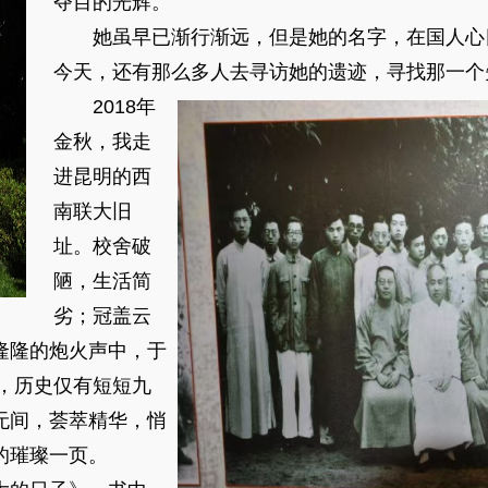
夺目的光辉。
她虽早已渐行渐远，但是她的名字，在国人心
今天，还有那么多人去寻访她的遗迹，寻找那一个
2018年
金秋，我走
进昆明的西
南联大旧
址。校舍破
陋，生活简
劣；冠盖云
隆隆的炮火声中，于
学，历史仅有短短九
无间，荟萃精华，悄
的璀璨一页。