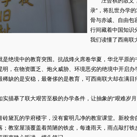
汪曾祺的散文，
录”，将乱世办学
骨与赤诚、自由包
行间藏着中国知识
我们读懂了西南联
是绝境中的教育突围。抗战烽火席卷华夏，华北平原的
昆明，在物资匮乏、炮火威胁、环境恶劣的绝境中开启办
稀缺的是安稳，最奢侈的是教育，可西南联大却在满目
描摹了联大艰苦至极的办学条件，让抽象的“艰难岁月
砖黛瓦的学府楼宇，没有窗明几净的教室课堂。新校舍
落；教室屋顶覆盖着简陋的铁皮，每逢雨天，雨点敲打铁