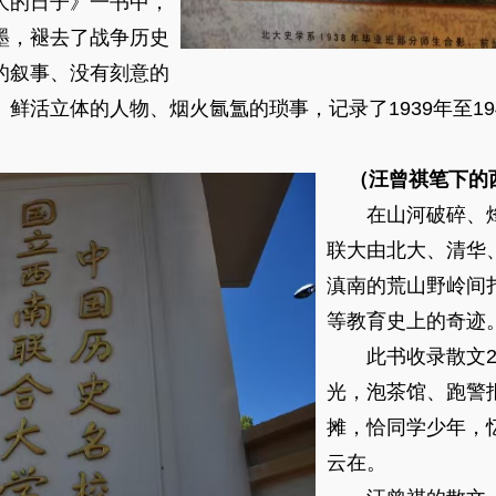
的日子》一书中，
墨，褪去了战争历史
的叙事、没有刻意的
鲜活立体的人物、烟火氤氲的琐事，记录了1939年至19
（汪曾祺笔下的
在山河破碎、烽
联大由北大、清华
滇南的荒山野岭间
等教育史上的奇迹
此书收录散文27
光，泡茶馆、跑警
摊，恰同学少年，
云在。