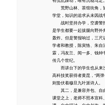
有慌乱躁动，唯有沉稳笃定
荒野山林、茶馆街角，皆
学堂，知识的追求从未因战
战时坚持办学，空袭警报
是学生都要一起拔腿向野外
轰炸。但是警报响过，三尺
学者和教授，陈寅恪、朱自
霖，冯友兰、闻一多、钱钟
传几个世纪。
而讲台下的学生也从来没
高科技奖获得者黄昆，“两
则蛰伏着穆旦九叶派诗人。
其二，是兼容并包、自由
课堂之上，老师不照本宣科