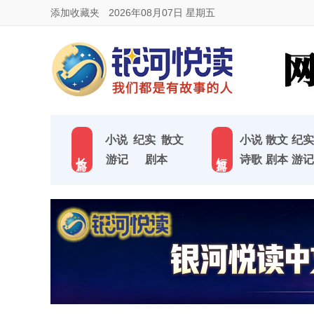
添加收藏夹
2026年08月07日 星期五
小说
纪实
散文
小说
散文
纪实
长 篇
短 篇
游记
剧本
诗歌
剧本
游记