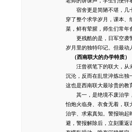
老师的讲课声，学生们便伴
宿舍更是简陋不堪，几十
穿了整个求学岁月，课本、
菜，鲜有荤腥，师生们常年
更残酷的是，日军空袭警报
岁月里的独特印记。但最动
（西南联大的办学特质）
汪曾祺笔下的联大，从未
沉沦，反而在乱世淬炼出独
这也是西南联大最珍贵的教
其一，是绝境不废治学，
怕炮火临身、衣食无着，联
治学、求索真知。警报响起
避，警报解除后，立刻重返