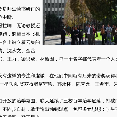
。
是师生读书研讨的
争中断。
拉响，无论教授还
奔跑，躲避日本飞机
讲台上站立着云集的
清、沈从文、金岳
书、王力，梁思成、林徽因，每一个名字都代表着一个人
有这样的专注和虔诚，在他们中间就有后来的诺奖获得
弹一星”功勋奖获得者屠守锷、郭永怀、陈芳允、王希季、
开放的治学氛围。联大延续了三校百年治学底蕴，打破
、不固步自封，敢于输出独到观点、包容多元思想；学生