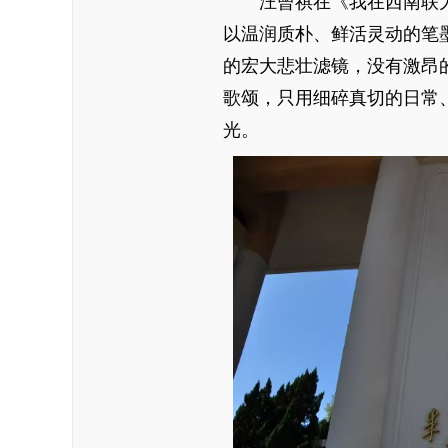
汪曾祺在《我在西南联大
以温润质朴、鲜活灵动的笔
的宏大悲壮滤镜，没有激昂
歌颂，只用细碎真切的日常、
光。