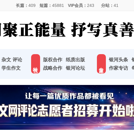
长篇：
409
短篇：
45881
VIP会员：
243
分站：
41
杂文
评论
版权合作
纸质出版
银河头条
特 色
专 题
学生作文
战略合作
银河论坛
作家专访