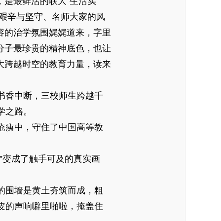
是最鲜活的联大“生活实
的艰辛与坚守、名师大家的风
容的治学氛围娓娓道来，字里
分子最珍贵的精神底色，也让
大跨越时空的教育力量，读来
书香中断，三校师生跨越千
学之路。
疮痍中，守住了中国高等教
”变成了触手可及的真实画
的围墙是黄土夯筑而成，粗
皮的声响噼里啪啦，掩盖住