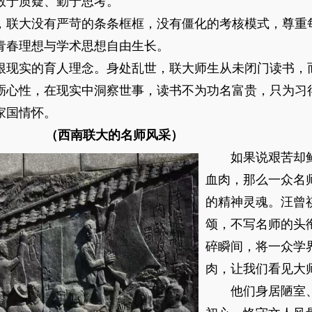
敢于质疑、勤于思考。
联大没有严苛的条条框框，没有僵化的考核模式，尊重
青春理想与学术思想自由生长。
现实的育人理念。身处乱世，联大师生从未闭门读书，
砺心性，在现实中洞察世事，读书不为功名富贵，只为习
家国情怀。
的名师风采）
如果说艰苦却鲜
血肉，那么一众名
的精神灵魂。汪曾
颂，不写名师的头
碎瞬间，将一众学
肉，让我们看见大
他们身居陋室、