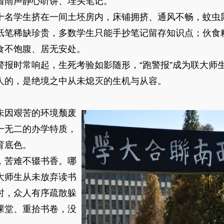
着雨声静心听讲、埋头笔记。
名学生挤在一间土坯房内，床铺拥挤、通风不畅，蚊虫
纸笔稀缺珍贵，多数学生只能手抄笔记留存知识点；伙食
食不饱腹、居无安处。
时常响起，生死考验如影随形，“跑警报”成为联大师
人的，是绝境之中从未熄灭的生机与从容。
因艰苦的环境颓废
一无二的办学特质，
育底色。
苦难不辍书香。哪
大师生从未放弃读书
时，众人有序疏散躲
课堂、重拾书卷，没