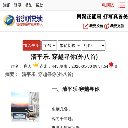
电脑版
注册
登录
书架
帮助
我要投稿
我要充值
加入书架
清平乐. 穿越寻你(外八首)
作者：
唐人
点击：443 发表：2026-05-30 09:31:54
0
摘要：
清平乐. 穿越寻你(外八首)
一、清平乐·穿越寻你
尘烟几叠，
魂向千年越。