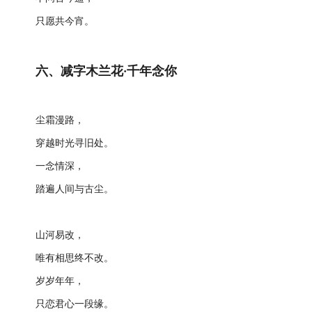
只愿共今宵。
六、减字木兰花·千年念你
尘霜漫路，
穿越时光寻旧处。
一念情深，
踏遍人间与古尘。
山河易改，
唯有相思终不改。
岁岁年年，
只恋君心一段缘。