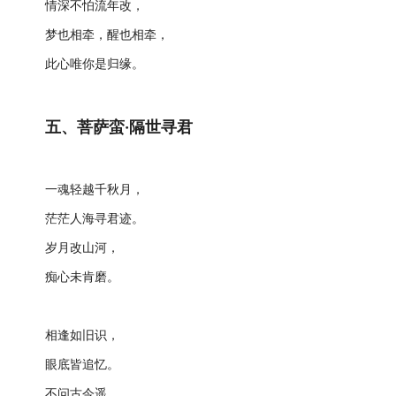
情深不怕流年改，
梦也相牵，醒也相牵，
此心唯你是归缘。
五、菩萨蛮·隔世寻君
一魂轻越千秋月，
茫茫人海寻君迹。
岁月改山河，
痴心未肯磨。
相逢如旧识，
眼底皆追忆。
不问古今遥，