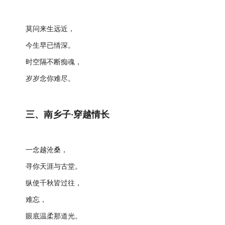
莫问来生远近，
今生早已情深。
时空隔不断痴魂，
岁岁念你难尽。
三、南乡子·穿越情长
一念越沧桑，
寻你天涯与古堂。
纵使千秋皆过往，
难忘，
眼底温柔那道光。