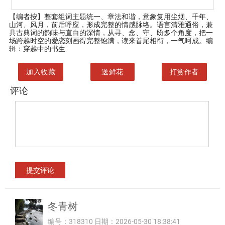
【编者按】
整套组词主题统一、章法和谐，意象复用尘烟、千年、
山河、风月，前后呼应，形成完整的情感脉络。语言清雅通俗，兼
具古典词的韵味与直白的深情，从寻、念、守、盼多个角度，把一
场跨越时空的爱恋刻画得完整饱满，读来首尾相衔，一气呵成。编
辑：穿越中的书生
加入收藏
送鲜花
打赏作者
评论
冬青树
编号：318310 日期：2026-05-30 18:38:41