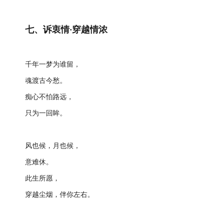
七、诉衷情·穿越情浓
千年一梦为谁留，
魂渡古今愁。
痴心不怕路远，
只为一回眸。
风也候，月也候，
意难休。
此生所愿，
穿越尘烟，伴你左右。