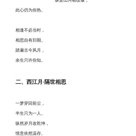
纵是山河都改辙，
此心仍为你热。
相逢不必当时，
相思自有归期。
踏遍古今风月，
余生只许你知。
二、西江月·隔世相思
一梦穿回前尘，
半生只为一人。
纵然岁月改乾坤，
情意依然温存。