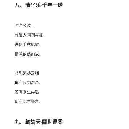
八、清平乐·千年一诺
时光轻渡，
寻遍人间朝与暮。
纵使千秋成故，
情意依然如故。
相思穿越云烟，
痴心只为君牵。
若有来生再遇，
仍守此生誓言。
九、鹧鸪天·隔世温柔