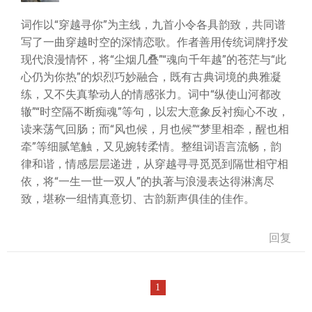
词作以“穿越寻你”为主线，九首小令各具韵致，共同谱
写了一曲穿越时空的深情恋歌。作者善用传统词牌抒发
现代浪漫情怀，将“尘烟几叠”“魂向千年越”的苍茫与“此
心仍为你热”的炽烈巧妙融合，既有古典词境的典雅凝
练，又不失真挚动人的情感张力。词中“纵使山河都改
辙”“时空隔不断痴魂”等句，以宏大意象反衬痴心不改，
读来荡气回肠；而“风也候，月也候”“梦里相牵，醒也相
牵”等细腻笔触，又见婉转柔情。整组词语言流畅，韵
律和谐，情感层层递进，从穿越寻寻觅觅到隔世相守相
依，将“一生一世一双人”的执著与浪漫表达得淋漓尽
致，堪称一组情真意切、古韵新声俱佳的佳作。
回复
1