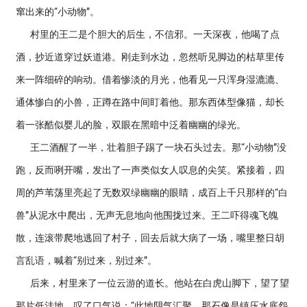
窜出来的“小动物”。
村里的王二是个胆大的后生，不信邪。一天深夜，他喝了点
酒，抄近道穿过妖道港。刚走到水边，忽然听见脚边的枯草里传
来一阵细碎的响动。借着惨淡的月光，他看见一只浑身湿漉漉、
通体惨白的小兽，正蹲在路中间盯着他。那东西体型像猫，却长
着一张酷似婴儿的脸，双眼在黑暗中泛着幽幽的绿光。
王二酒醒了一半，壮着胆子踢了一块石头过去。那“小动物”没
跑，反而咧开嘴，发出了一声类似女人叹息的尖笑。紧接着，四
周的芦苇荡里亮起了无数双绿幽幽的眼睛，成百上千只那样的“白
兽”从泥水中爬出，无声无息地向他围拢过来。王二吓得魂飞魄
散，连滚带爬地逃回了村子，回去后就大病了一场，嘴里整日胡
言乱语，喊着“别过来，别过来”。
后来，村里来了一位云游的道长。他站在白虎山脚下，望了望
那片低洼地，叹了口气说：“此地阴气汇聚，那石像是镇压水底怨