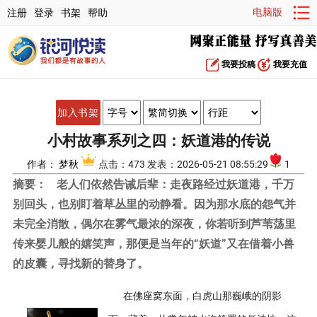
电脑版
注册
登录
书架
帮助
我要投稿
我要充值
加入书架
小村故事系列之四：妖道港的传说
作者：
梦秋
点击：473 发表：2026-05-21 08:55:29
1
摘要：
老人们依然告诫后辈：走夜路经过妖道港，千万
别回头，也别盯着草丛里的动静看。因为那水底的怨气并
未完全消散，偶尔在雾气最浓的深夜，你若听到芦苇荡里
传来婴儿般的嬉笑声，那便是当年的“妖道”又在借着小兽
的皮囊，寻找新的替身了。
在佛座窝东面，白虎山那巍峨的阴影