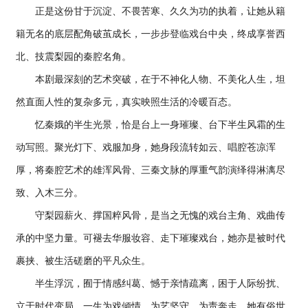
正是这份甘于沉淀、不畏苦寒、久久为功的执着，让她从籍
籍无名的底层配角破茧成长，一步步登临戏台中央，终成享誉西
北、技震梨园的秦腔名角。
本剧最深刻的艺术突破，在于不神化人物、不美化人生，坦
然直面人性的复杂多元，真实映照生活的冷暖百态。
忆秦娥的半生光景，恰是台上一身璀璨、台下半生风霜的生
动写照。聚光灯下、戏服加身，她身段流转如云、唱腔苍凉浑
厚，将秦腔艺术的雄浑风骨、三秦文脉的厚重气韵演绎得淋漓尽
致、入木三分。
守梨园薪火、撑国粹风骨，是当之无愧的戏台主角、戏曲传
承的中坚力量。可褪去华服妆容、走下璀璨戏台，她亦是被时代
裹挟、被生活磋磨的平凡众生。
半生浮沉，囿于情感纠葛、憾于亲情疏离，困于人际纷扰、
立于时代变局，一生为戏倾情、为艺坚守、为责奔走。她有俗世