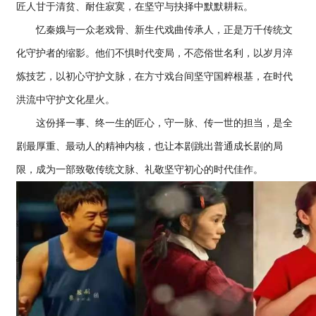
匠人甘于清贫、耐住寂寞，在坚守与抉择中默默耕耘。
忆秦娥与一众老戏骨、新生代戏曲传承人，正是万千传统文
化守护者的缩影。他们不惧时代变局，不恋俗世名利，以岁月淬
炼技艺，以初心守护文脉，在方寸戏台间坚守国粹根基，在时代
洪流中守护文化星火。
这份择一事、终一生的匠心，守一脉、传一世的担当，是全
剧最厚重、最动人的精神内核，也让本剧跳出普通成长剧的局
限，成为一部致敬传统文脉、礼敬坚守初心的时代佳作。