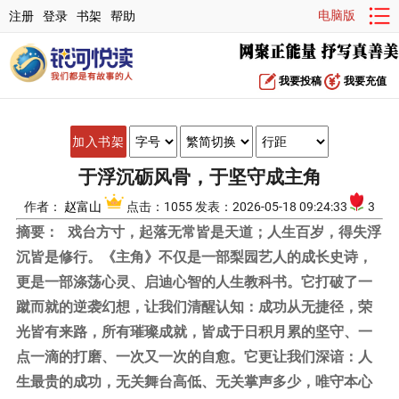
电脑版
注册
登录
书架
帮助
我要投稿
我要充值
加入书架
于浮沉砺风骨，于坚守成主角
作者：
赵富山
点击：1055 发表：2026-05-18 09:24:33
3
摘要：
戏台方寸，起落无常皆是天道；人生百岁，得失浮
沉皆是修行。《主角》不仅是一部梨园艺人的成长史诗，
更是一部涤荡心灵、启迪心智的人生教科书。它打破了一
蹴而就的逆袭幻想，让我们清醒认知：成功从无捷径，荣
光皆有来路，所有璀璨成就，皆成于日积月累的坚守、一
点一滴的打磨、一次又一次的自愈。它更让我们深谙：人
生最贵的成功，无关舞台高低、无关掌声多少，唯守本心