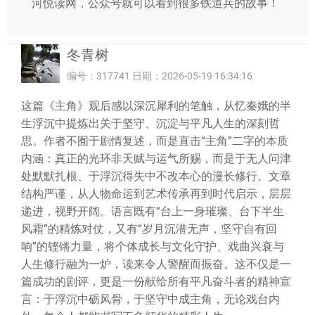
河悦读网，公众号就可以看到很多铁道兵的故事！
冬青树
编号：317741 日期：2026-05-19 16:34:16
这篇《主角》观后感以深沉犀利的笔触，从忆秦娥的半
生浮沉中提炼出关于坚守、沉淀与平凡人生的深刻哲
思。作者不囿于剧情复述，而是直击“主角”二字的本质
内涵：真正的光环非天赋与运气所赐，而是于无人问津
处默默扎根、于浮沉得失中不改本心的漫长修行。文章
结构严谨，从人物命运到艺术传承再到时代启示，层层
递进，视野开阔。语言既有“台上一身璀璨、台下半生
风霜”的精炼对仗，又有“岁月沉潜无声，坚守自有回
响”的铿锵力量，将个体成长与文化守护、戏曲兴衰与
人生修行融为一炉，读来令人警醒而振奋。这不仅是一
篇成功的剧评，更是一份献给所有平凡奋斗者的精神宣
言：于浮沉中砺风骨，于坚守中成主角，无论戏台内