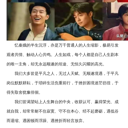
忆秦娥的半生沉浮，亦是万千普通人的人生缩影，极易引发
观者共情、触动人心共鸣。人生如戏，每个人都是自己人生剧本
的唯一主角，却无永远顺遂的坦途、无恒久闪耀的高光。
我们大多皆是平凡之人，无过人天赋、无顺遂境遇，于平凡
岗位默默耕耘，于琐碎生活负重前行，于挫折困境迷茫彷徨，于
得失取舍犹豫徘徊。
我们皆渴望站上人生舞台的中央，收获认可、赢得荣光、成
就自我，却常常耐不住寂寞、守不住本心、经不起磨砺，遇低谷
而退缩、遇困顿而浮躁、遇挫折而轻言放弃。