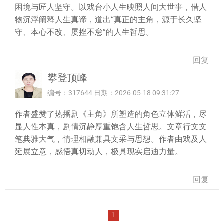
困境与匠人坚守。以戏台小人生映照人间大世事，借人
物沉浮阐释人生真谛，道出“真正的主角，源于长久坚
守、本心不改、屡挫不怠”的人生哲思。
回复
攀登顶峰
编号：317644 日期：2026-05-18 09:31:27
作者盛赞了热播剧《主角》所塑造的角色立体鲜活，尽
显人性本真，剧情沉静厚重饱含人生哲思。文章行文文
笔典雅大气，情理相融兼具文采与思想。作者由戏及人
延展立意，感悟真切动人，极具现实启迪力量。
回复
1