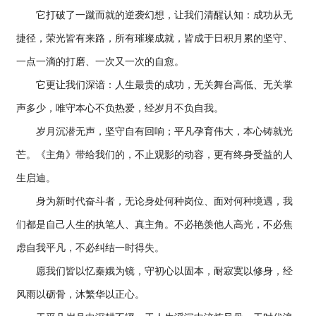
它打破了一蹴而就的逆袭幻想，让我们清醒认知：成功从无
捷径，荣光皆有来路，所有璀璨成就，皆成于日积月累的坚守、
一点一滴的打磨、一次又一次的自愈。
它更让我们深谙：人生最贵的成功，无关舞台高低、无关掌
声多少，唯守本心不负热爱，经岁月不负自我。
岁月沉潜无声，坚守自有回响；平凡孕育伟大，本心铸就光
芒。《主角》带给我们的，不止观影的动容，更有终身受益的人
生启迪。
身为新时代奋斗者，无论身处何种岗位、面对何种境遇，我
们都是自己人生的执笔人、真主角。不必艳羡他人高光，不必焦
虑自我平凡，不必纠结一时得失。
愿我们皆以忆秦娥为镜，守初心以固本，耐寂寞以修身，经
风雨以砺骨，沐繁华以正心。