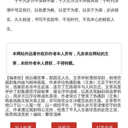
于平凡岁月中深耕不辍，于人生浮沉中淬炼风骨，于时代浪
潮中笃定前行。以热爱为帆、以坚守为桨、以实干为基，步步踏
实、久久精进，书写不负韶华、不负时代、不负本心的精彩人
生。
本网站作品著作权归作者本人所有，凡发表在网站的文
章，未经作者本人授权，不得转载。
【编者按】
戏台藏世事，梨园见人生。文章评析透彻深刻，精准挖
掘剧集内核与精神底蕴。作者评论热播剧集《主角》立足于时代长
河，借秦腔名伶半生起落，道尽了艺路艰辛与人间百态。文章高度
评价了剧集摒弃浮躁叙事，褪去浮华滤镜，以真实笔触刻画追梦初
心，用岁月沉浮诠释成长真谛。作者突出了赞美了热播剧《主角》
既叙戏曲文脉兴衰之路，亦写俗世众生冷暖悲欢的主题。文章赞不
绝口于以一人窥一世，以一戏悟平生，于烟火岁月里读懂坚守的意
义。作者通过观剧明心见性，悟透了平凡人生最珍贵的处世之道。
推荐阅读赏析！编辑：攀登顶峰
加入收藏
送鲜花
打赏作者