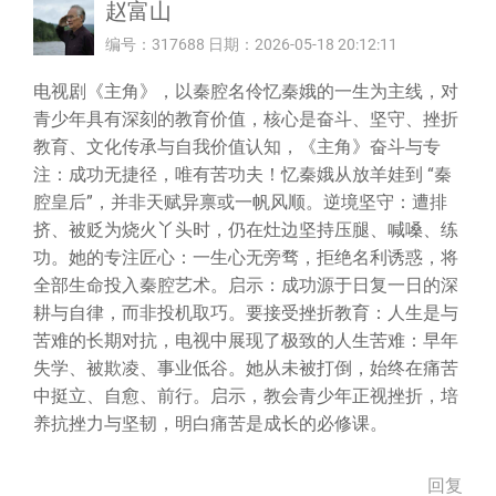
赵富山
编号：317688 日期：2026-05-18 20:12:11
电视剧《主角》，以秦腔名伶忆秦娥的一生为主线，对
青少年具有深刻的教育价值，核心是奋斗、坚守、挫折
教育、文化传承与自我价值认知，《主角》奋斗与专
注：成功无捷径，唯有苦功夫！忆秦娥从放羊娃到 “秦
腔皇后”，并非天赋异禀或一帆风顺。逆境坚守：遭排
挤、被贬为烧火丫头时，仍在灶边坚持压腿、喊嗓、练
功。她的专注匠心：一生心无旁骛，拒绝名利诱惑，将
全部生命投入秦腔艺术。启示：成功源于日复一日的深
耕与自律，而非投机取巧。要接受挫折教育：人生是与
苦难的长期对抗，电视中展现了极致的人生苦难：早年
失学、被欺凌、事业低谷。她从未被打倒，始终在痛苦
中挺立、自愈、前行。启示，教会青少年正视挫折，培
养抗挫力与坚韧，明白痛苦是成长的必修课。
回复