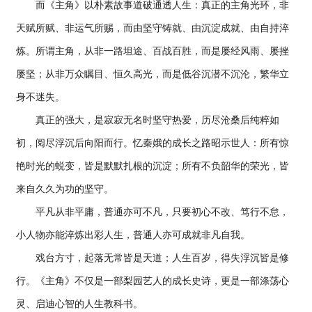
而《主角》以朴素故事道破通透人生：真正的主角光环，非
天赋所赋、非运气所赐，而由坚守铸就、由沉淀成就、由自持淬
炼。所谓主角，从非一路坦途、百战百胜，而是屡经风雨、屡挫
屡坚；从非万众瞩目、恒久高光，而是低谷沉潜不沉沦，繁华立
身不迷失。
真正的强大，是寂寂无名时坚守热爱，历尽沧桑后纯粹如
初，阅尽浮沉后向阳而行。忆秦娥的成长之路昭示世人：所有惊
艳时光的蜕变，皆是默默扎根的沉淀；所有不负韶华的荣光，皆
来自久久为功的坚守。
平凡从非平庸，普通亦可不凡，只要初心不改、笃行不怠，
小人物亦能淬炼出彩人生，普通人亦可成就非凡自我。
戏台方寸，起落无常皆是天道；人生百岁，得失浮沉皆是修
行。《主角》不仅是一部梨园艺人的成长史诗，更是一部涤荡心
灵、启迪心智的人生教科书。