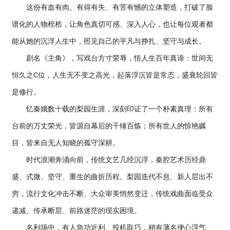
这份有血有肉、有得有失、有苦有憾的立体塑造，打破了脸
谱化的人物桎梏，让角色真切可感、深入人心，也让每位观者都
能从她的沉浮人生中，照见自己的平凡与挣扎、坚守与成长。
剧名《主角》，写戏台方寸荣辱，悟人生百年真谛：世间无
恒久之C位，人生无不变之高光，起落浮沉皆是常态，盛衰轮回皆
是修行。
忆秦娥数十载的梨园生涯，深刻印证了一个朴素真理：所有
台前的万丈荣光，皆源自幕后的千锤百炼；所有世人的惊艳瞩
目，皆来自无人知晓的孤守深耕。
时代浪潮奔涌向前，传统文艺几经沉浮，秦腔艺术历经鼎
盛、式微、坚守、重生的曲折历程。梨园迭代不息、新人层出不
穷，流行文化冲击不断、大众审美悄然变迁，传统戏曲面临受众
递减、传承断层、前路迷茫的现实困境。
名利场中，有人急功近利、投机取巧，稍有薄名便心浮气