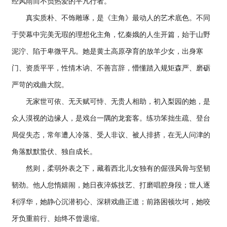
经风雨而不负热爱的平凡行者。
真实质朴、不饰雕琢，是《主角》最动人的艺术底色。不同
于荧幕中完美无瑕的理想化主角，忆秦娥的人生开篇，始于山野
泥泞、陷于卑微平凡。她是黄土高原孕育的放羊少女，出身寒
门、资质平平，性情木讷、不善言辞，懵懂踏入规矩森严、磨砺
严苛的戏曲大院。
无家世可依、无天赋可恃、无贵人相助，初入梨园的她，是
众人漠视的边缘人，是戏台一隅的龙套客。练功笨拙生疏、登台
局促失态，常年遭人冷落、受人非议、被人排挤，在无人问津的
角落默默蛰伏、独自成长。
然则，柔弱外表之下，藏着西北儿女独有的倔强风骨与坚韧
韧劲。他人怠惰嬉闹，她日夜淬炼技艺、打磨唱腔身段；世人逐
利浮华，她静心沉潜初心、深耕戏曲正道；前路困顿坎坷，她咬
牙负重前行、始终不曾退缩。