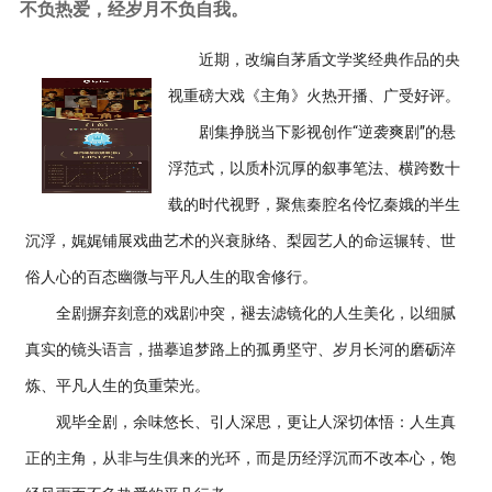
不负热爱，经岁月不负自我。
近期，改编自茅盾文学奖经典作品的央
视重磅大戏《主角》火热开播、广受好评。
剧集挣脱当下影视创作“逆袭爽剧”的悬
浮范式，以质朴沉厚的叙事笔法、横跨数十
载的时代视野，聚焦秦腔名伶忆秦娥的半生
沉浮，娓娓铺展戏曲艺术的兴衰脉络、梨园艺人的命运辗转、世
俗人心的百态幽微与平凡人生的取舍修行。
全剧摒弃刻意的戏剧冲突，褪去滤镜化的人生美化，以细腻
真实的镜头语言，描摹追梦路上的孤勇坚守、岁月长河的磨砺淬
炼、平凡人生的负重荣光。
观毕全剧，余味悠长、引人深思，更让人深切体悟：人生真
正的主角，从非与生俱来的光环，而是历经浮沉而不改本心，饱