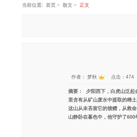
当前位置:
首页
散文
正文
作者：
梦秋
点击：474
摘要：
夕阳西下，白虎山泛起
里含有从矿山废水中提取的稀土
这山从未吝啬它的馈赠，从救命
山静卧在暮色中，他守护了60