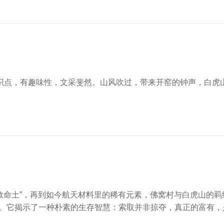
识点，有趣味性，文采斐然。山风吹过，带来开窑的钟声，白虎
“救命土”，再到如今航天材料里的稀有元素，佛窝村与白虎山的
气”。它揭示了一种朴素的生存智慧：索取并非掠夺，真正的富有