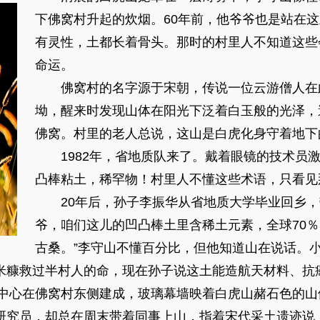
下佛窝村升起的炊烟。60年前，他爷爷也是站在
有灵性，土都长着骨头。那时的村里人不知道这些
命运。
佛窝村的名字源于宋朝，传说一位云游僧人在
坳，醒来时发现山体在阳光下泛着白玉般的光泽，
佛窝。村里的老人总说，这山是白虎化身守着地下
1982年，省地质队来了。戴着眼镜的技术员激
凸棒粘土，稀罕物！村里人不懂这些术语，只看见
20年后，孙子李振华从省地质大学毕业回乡，
爷，咱们这儿的凹凸棒土里含稀土元素，全球70％
古桑。”李守山不懂百分比，但他知道山在说话。
米糠救过半村人的命，现在孙子说这土能造航天材料、抗
中心在佛窝村东侧建成，玻璃幕墙映着白虎山赭石色的山
研究员，却总在周末带着同事上山，指着宋代采土遗迹说