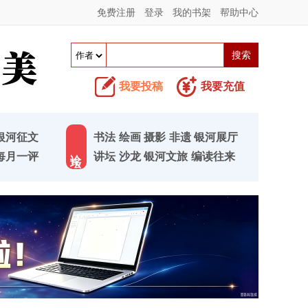
免费注册
登录
我的书架
帮助中心
我要投稿
我要充值
银河征文
书法
绘画
摄影
非遗
银河展厅
论 坛
每月一评
讲坛
沙龙
银河文旅
编读往来