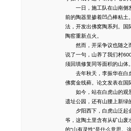
一日，施工队在山南侧发现
前的陶器里掺着凹凸棒粘土
法，开发出佛窝陶系列。国
陶窑重新点火。
然而，开采争议也随之而
说了一句，山养了我们村6
须回填修复同等面积的山体
去年秋天，李振华在白虎
佛窝金线藓。论文发表在国
如今，站在白虎山的观景
遗址公园，还有山腰上新绿
夕阳西下，白虎山泛起金红
爷，这陶土里含有从矿山废
的“山有灵性”是什么意思