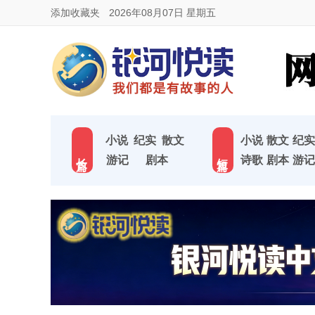
添加收藏夹
2026年08月07日 星期五
小说
纪实
散文
小说
散文
纪实
长 篇
短 篇
游记
剧本
诗歌
剧本
游记