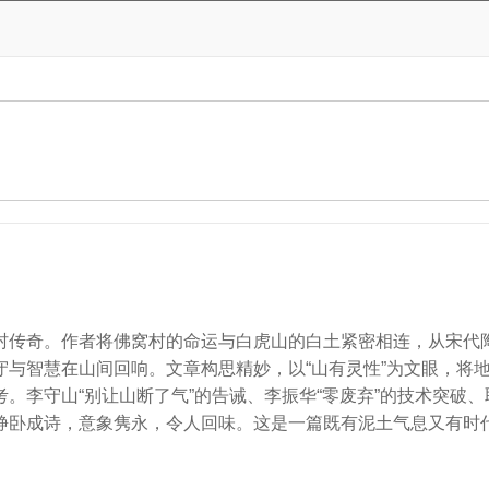
村传奇。作者将佛窝村的命运与白虎山的白土紧密相连，从宋代陶
守与智慧在山间回响。文章构思精妙，以“山有灵性”为文眼，将
。李守山“别让山断了气”的告诫、李振华“零废弃”的技术突破
静卧成诗，意象隽永，令人回味。这是一篇既有泥土气息又有时