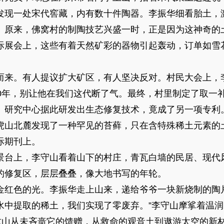
一处宋代窖藏，内有数十件陶器。李振华细看胎土，激
。原来，佛窝村的制陶技艺兴盛一时，正是因为这神奇的
际展会上，这些有着天然矿彩的器物引起轰动，订单如雪
来。有人提议扩大矿区，有人坚决反对。村民大会上，
00年，别让他在我们这代断了气。最终，村里制定了取一
。研究中心据此研发出生态修复技术，竟成了另一项专利
山北麓发现了一种罕见的苔藓，只在含特殊稀土元素的
际期刊上。
台上，李守山看着山下的村庄，青瓦白墙的民居、现代
的修复区，层层叠叠，像大地书写的年轮。
色的光。李振华走上山来，递给爷爷一块新烧制的陶片
水中提取的稀土，我们实现了零废弃。”李守山摩挲着温
。这山从未吝啬它的馈赠，从救命的观音土到遨游太空的新