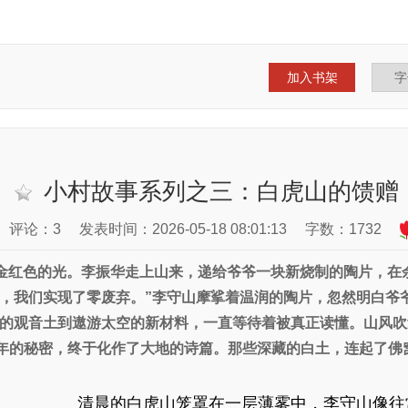
加入书架
小村故事系列之三：白虎山的馈赠
评论：3
发表时间：2026-05-18 08:01:13
字数：1732
金红色的光。李振华走上山来，递给爷爷一块新烧制的陶片，在
，我们实现了零废弃。”李守山摩挲着温润的陶片，忽然明白爷爷
的观音土到遨游太空的新材料，一直等待着被真正读懂。山风吹
0年的秘密，终于化作了大地的诗篇。那些深藏的白土，连起了佛
清晨的白虎山笼罩在一层薄雾中，李守山像往