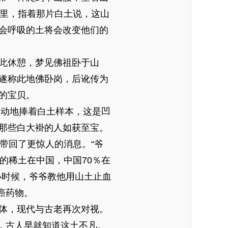
这里，指着那片白土说，这山
会呼吸的土将会改变他们的
此休憩，梦见佛祖卧于山
遂称此地佛卧岗，后讹传为
的宝贝。
动地捧着白土样本，这是凹
那些白大褂的人如获至宝。
带回了更惊人的消息。“爷
的稀土在中国，中国70％在
小时候，爷爷教他用山土止血
癌药物。
体，现代与古老再次对视。
，古人早就知道这土不凡。