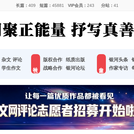
长篇：
409
短篇：
45881
VIP会员：
243
分站：
41
杂文
评论
版权合作
纸质出版
银河头条
特 色
专 题
学生作文
战略合作
银河论坛
作家专访