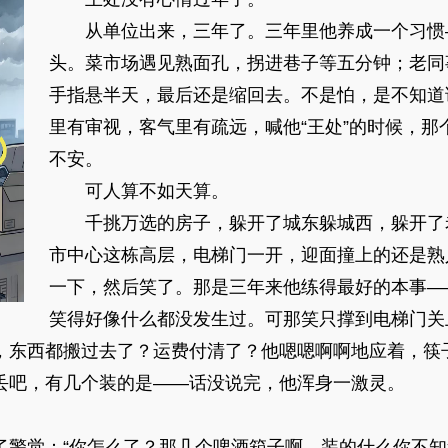
从单位出来，三年了。三年里他养成一个习惯
头。菜市场遇见熟面孔，拐进巷子等五分钟；老同
手指悬半天，最后还是缩回去。不是怕，是不知道
里有审视，客气里有疏远，喊他“王处”的时候，那
不安。
可人算不如天算。
千挑万选的房子，躲开了城东躲城西，躲开了
市中心这栋高层，电梯门一开，迎面撞上的还是熟
一下，然后笑了。那是三年来他练得最好的本事—
笑得好像什么都没发生过。可那笑只撑到电梯门关
，东西都搬过去了？运费付清了？他嗯嗯啊啊地应着，筷
丢吧，有几个装的是——话没说完，他浑身一激灵。
了警觉：“你怎么了？那几个啤酒箱子啊，装的什么你不知