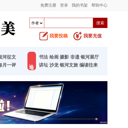
免费注册
登录
我的书架
帮助中心
我要投稿
我要充值
银河征文
书法
绘画
摄影
非遗
银河展厅
论 坛
每月一评
讲坛
沙龙
银河文旅
编读往来