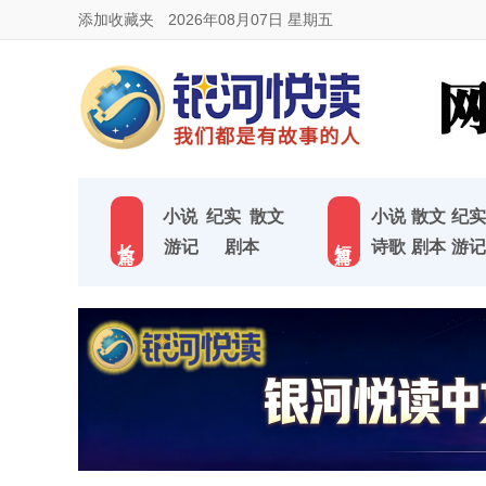
添加收藏夹
2026年08月07日 星期五
小说
纪实
散文
小说
散文
纪实
长 篇
短 篇
游记
剧本
诗歌
剧本
游记