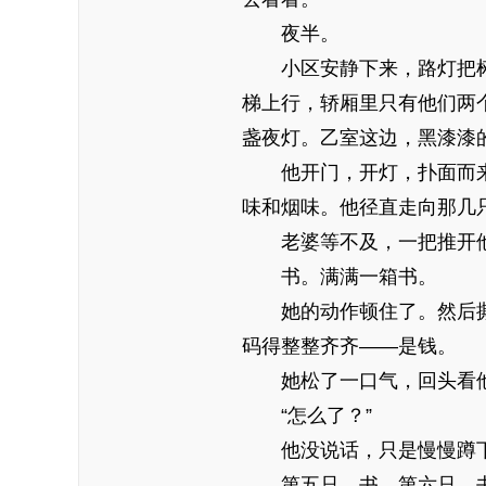
夜半。
小区安静下来，路灯把
梯上行，轿厢里只有他们两
盏夜灯。乙室这边，黑漆漆
他开门，开灯，扑面而
味和烟味。他径直走向那几
老婆等不及，一把推开
书。满满一箱书。
她的动作顿住了。然后
码得整整齐齐——是钱。
她松了一口气，回头看
“怎么了？”
他没说话，只是慢慢蹲
第五只，书。第六只，