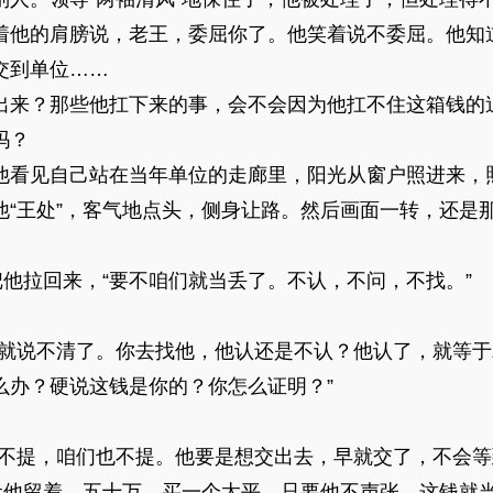
着他的肩膀说，老王，委屈你了。他笑着说不委屈。他知
交到单位……
出来？那些他扛下来的事，会不会因为他扛不住这箱钱的
吗？
他看见自己站在当年单位的走廊里，阳光从窗户照进来，
他“王处”，客气地点头，侧身让路。然后画面一转，还是
。
把他拉回来，“要不咱们就当丢了。不认，不问，不找。”
钱就说不清了。你去找他，他认还是不认？他认了，就等
么办？硬说这钱是你的？你怎么证明？”
他不提，咱们也不提。他要是想交出去，早就交了，不会
让他留着。五十万，买一个太平。只要他不声张，这钱就当