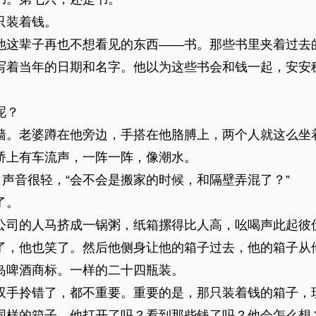
只装着钱。
他这辈子再也不想看见的东西——书。那些书里夹着过去
写着当年的日期和名字。他以为这些书会和钱一起，安安
。
呢？
墙。老婆蹲在他旁边，手搭在他胳膊上，两个人就这么坐
桥上有车流声，一阵一阵，像潮水。
，声音很轻，“会不会是搬家的时候，和隔壁弄混了？”
了。
公司的人马挤成一锅粥，纸箱摞得比人高，吆喝声此起彼
了，他也笑了。然后他侧身让他的箱子过去，他的箱子从
岛啤酒商标。一样的二十四瓶装。
双手拎错了，都不重要。重要的是，那只装着钱的箱子，
同样的箱子。他打开了吗？看到那些钱了吗？他会怎么想