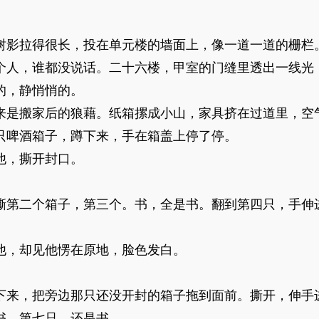
树影拉得很长，投在单元楼的墙面上，像一道一道的栅栏
个人，谁都没说话。二十六楼，甲室的门缝里透出一线光
的，静悄悄的。
来是搬家后的狼藉。纸箱摞成小山，家具挤在过道里，空
只啤酒箱子，蹲下来，手在箱盖上停了停。
他，撕开封口。
撕第二个箱子，第三个。书，全是书。翻到第四只，手伸
他，却见他愣在原地，脸色发白。
下来，把旁边那只还没开封的箱子拖到面前。撕开，伸手
书。第七只，还是书。