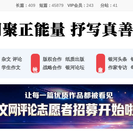
长篇：
409
短篇：
45879
VIP会员：
243
分站：
41
杂文
评论
版权合作
纸质出版
银河头条
特 色
专 题
学生作文
战略合作
银河论坛
作家专访