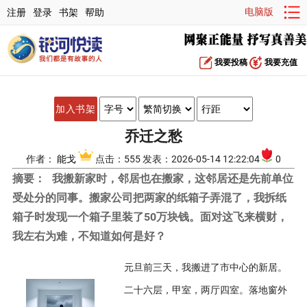
电脑版
注册
登录
书架
帮助
我要投稿
我要充值
加入书架
乔迁之愁
作者：
能戈
点击：555 发表：2026-05-14 12:22:04
0
摘要：
我搬新家时，邻居也在搬家，这邻居还是先前单位
受处分的同事。搬家公司把两家的纸箱子弄混了，我拆纸
箱子时发现一个箱子里装了50万块钱。面对这飞来横财，
我左右为难，不知道如何是好？
元旦前三天，我搬进了市中心的新居。
二十六层，甲室，两厅四室。落地窗外