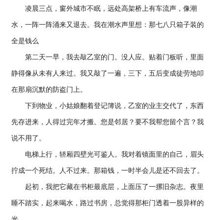
凌晨三点，窗外城市不眠，远处高架桥上有车流声，像潮
水，一阵一阵涌来又退去。我在潮水声里想：那七八只箱子装的
全是钱么
第二天一早，我去敲乙室的门。没人应。贴着门板听，里面
静得像从未有人来过。我又敲了一遍，三下，五后变成徒劳地叩
在那扇沉默的防盗门上。
下到物业，小姑娘翻着登记簿说，乙室的业主交代了，东西
先存进来，人得过完年才搬。您是邻居？要不我帮您留个言？我
说不用了。
电梯上行，轿厢四壁光可鉴人。我对着镜面里的自己，眉头
拧成一个死结。人不过来。那箱钱，一时半会儿是还不回去了。
起初，我把它藏在书柜最底层，上面压了一摞旧杂志。夜里
睡不踏实，起来喝水，路过书房，总觉得那柜门透着一股异样的
光。