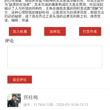
的心理海啸。物质的丰盈与精神的荒芜形成冷峻对照。邻居王处作
为“缺席的在场者”，其未完成的搬家构成巨大悬念黑洞。作品深刻
揭示了人与环境的同构性：主角在痛恨贪腐的同时竟试图“理解”对
方，这种心理防线的微妙松动，让新居沦为自我审讯室，那箱无法
归还的秘密，成了悬在乔迁之喜头顶的达摩克利斯之剑。推荐赏
读。编辑：坦诚
加入收藏
送鲜花
打赏作者
评论
房桂梅
编号：317604 日期：2026-05-18 06:13:15