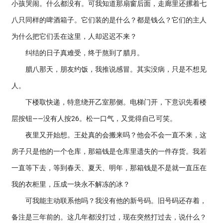
小孩哭闹。什么都没有。可我知道那扇窗后面，走廊里还摞着七
八只同样的啤酒箱子。它们装的是什么？都是钱么？它们的主人
为什么把它们丢在这里，人却迟迟不来？
纠结的日子真难受，终于熬到了腊月。
腊八那天，朋友约饭，我推说感冒。其实没病，只是不想见
人。
下楼取快递，特意绕开乙室那侧。电梯门开，下意识先看楼
层按钮——没有人按26。松一口气，又觉得自己可笑。
夜里又开始想。王处真的会搬来吗？他会不会一直不来，这
房子只是他的一个仓库，那箱钱是仓库里遗失的一件存货。我若
一直等下去，等到春天、夏天、明年，那箱钱是不是就一直压在
我的衣柜里，压成一块永不解冻的冰？
可我能主动联系他吗？我没有他的新号码。旧号码还存着，
备注是三年前的。这几年都没打过，现在突然打过去，说什么？