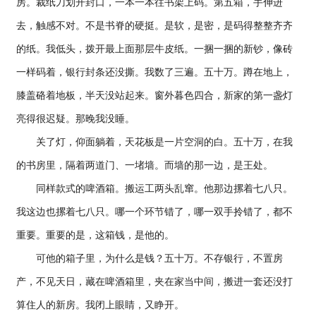
房。裁纸刀划开封口，一本一本往书架上码。第五箱，手伸进
去，触感不对。不是书脊的硬挺。是软，是密，是码得整整齐齐
的纸。我低头，拨开最上面那层牛皮纸。一捆一捆的新钞，像砖
一样码着，银行封条还没撕。我数了三遍。五十万。蹲在地上，
膝盖硌着地板，半天没站起来。窗外暮色四合，新家的第一盏灯
亮得很迟疑。那晚我没睡。
关了灯，仰面躺着，天花板是一片空洞的白。五十万，在我
的书房里，隔着两道门、一堵墙。而墙的那一边，是王处。
同样款式的啤酒箱。搬运工两头乱窜。他那边摞着七八只。
我这边也摞着七八只。哪一个环节错了，哪一双手拎错了，都不
重要。重要的是，这箱钱，是他的。
可他的箱子里，为什么是钱？五十万。不存银行，不置房
产，不见天日，藏在啤酒箱里，夹在家当中间，搬进一套还没打
算住人的新房。我闭上眼睛，又睁开。