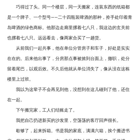
巧得过了头。同一个楼层，同一天搬家，连装东西的纸箱都
是一个牌子、一个型号——二十四瓶装啤酒的那种，拎手处印着青
岛啤酒的绿色商标。他那边走廊里摞着七八只，我这边的玄关前
也摞着七八只。远远看去，像两家合买了一趟货。
从前我们一起共事，他在单位分管房子和车子，好处是实实
在在的。后来他出事了，分房那点事被掀到台面上，撤职，处分
留着尾巴，以观后效。不久后他就从单位消失了，像从没在这栋
楼里上过班。
我以为这辈子不会再见到他，没想到在这儿碰到了他，还住
在一起。
下午搬完家，工人们结账走了。
我把自己扔进新买的沙发里，空荡荡的客厅回声很长。
歇够了，起来拆箱。书是我的家底，满满六箱，挨个搬进书