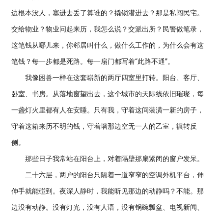
边根本没人，塞进去丢了算谁的？撬锁潜进去？那是私闯民宅。
交给物业？物业问起来历，我怎么说？交派出所？民警做笔录，
这笔钱从哪儿来，你邻居叫什么，做什么工作的，为什么会有这
笔钱？每一步都是死路。每一扇门都写着“此路不通”。
我像困兽一样在这套崭新的两厅四室里打转。阳台、客厅、
卧室、书房。从落地窗望出去，这个城市的天际线依旧璀璨，每
一盏灯火里都有人在安睡。只有我，守着这间装潢一新的房子，
守着这箱来历不明的钱，守着墙那边空无一人的乙室，辗转反
侧。
那些日子我常站在阳台上，对着隔壁那扇紧闭的窗户发呆。
二十六层，两户的阳台只隔着一道窄窄的空调外机平台，伸
伸手就能碰到。夜深人静时，我能听见那边的动静吗？不能。那
边没有动静。没有灯光，没有人语，没有锅碗瓢盆、电视新闻、