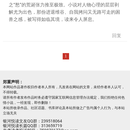
之“愁”的荒诞张力推至极致。小说对人物心理的层层剥
解尤为出色，那份进退维谷、自我拷问又无路可走的困
兽之感，被写得如临其境，读来令人屏息。
回复
1
郑重声明：
本网站作品著作权归作者本人所有，凡发表在网站的文章，未经作者本人认可，
不得转载。
请所有作者发布作品时务必遵守国家互联网信息管理办法规定，我们拒绝任何色
情小说，一经发现，即作删除！
本站所收录作品、社区话题、书库评论及本站所做之广告均属个人行为，与本站
立场无关
银河悦读文友QQ群：239518064
银河悦读长篇QQ群：313659719