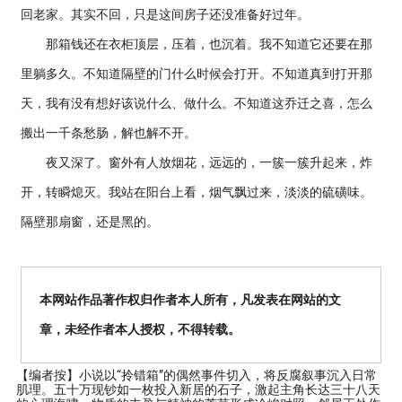
回老家。其实不回，只是这间房子还没准备好过年。
那箱钱还在衣柜顶层，压着，也沉着。我不知道它还要在那
里躺多久。不知道隔壁的门什么时候会打开。不知道真到打开那
天，我有没有想好该说什么、做什么。不知道这乔迁之喜，怎么
搬出一千条愁肠，解也解不开。
夜又深了。窗外有人放烟花，远远的，一簇一簇升起来，炸
开，转瞬熄灭。我站在阳台上看，烟气飘过来，淡淡的硫磺味。
隔壁那扇窗，还是黑的。
本网站作品著作权归作者本人所有，凡发表在网站的文
章，未经作者本人授权，不得转载。
【编者按】
小说以“拎错箱”的偶然事件切入，将反腐叙事沉入日常
肌理。五十万现钞如一枚投入新居的石子，激起主角长达三十八天