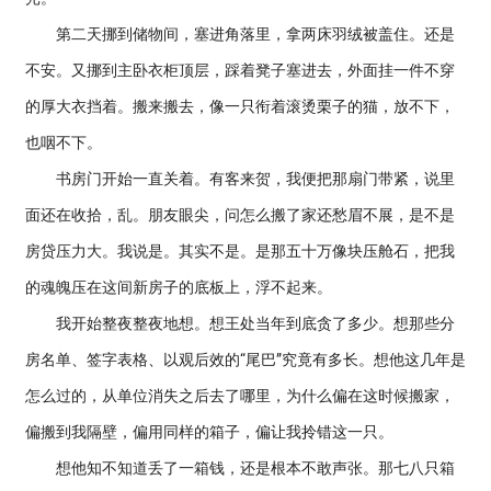
第二天挪到储物间，塞进角落里，拿两床羽绒被盖住。还是
不安。又挪到主卧衣柜顶层，踩着凳子塞进去，外面挂一件不穿
的厚大衣挡着。搬来搬去，像一只衔着滚烫栗子的猫，放不下，
也咽不下。
书房门开始一直关着。有客来贺，我便把那扇门带紧，说里
面还在收拾，乱。朋友眼尖，问怎么搬了家还愁眉不展，是不是
房贷压力大。我说是。其实不是。是那五十万像块压舱石，把我
的魂魄压在这间新房子的底板上，浮不起来。
我开始整夜整夜地想。想王处当年到底贪了多少。想那些分
房名单、签字表格、以观后效的“尾巴”究竟有多长。想他这几年是
怎么过的，从单位消失之后去了哪里，为什么偏在这时候搬家，
偏搬到我隔壁，偏用同样的箱子，偏让我拎错这一只。
想他知不知道丢了一箱钱，还是根本不敢声张。那七八只箱