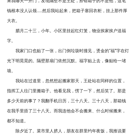
果我哪天一开门，发现隔壁不是王处，拎错箱子的不是他，这笔
钱根本没人认领……然后我站起来，把箱子塞回衣柜，挂上那件厚
大衣。
腊月二十三，小年。小区里挂起红灯笼，物业挨家挨户送福
字。
我家门口也贴了一张，出门倒垃圾时撞见，烫金的“福”字在灯
光下明晃晃的。隔壁那扇门依然沉默。福字贴上去，像贴给一堵
墙。
我站在过道里，忽然想起搬家那天，王处站在同样的位置，
指挥工人往门里搬箱子。他看见我，愣了一下，然后笑了。那是
多少天前的事了？我翻手机日历，三十八天。三十八天，那箱钱
在我手里捂了三十八天。而我连他会不会搬来、什么时候搬来，
都不知道。
除夕近了。菜市里人挤人，朋友在群里约年夜饭，我推说要