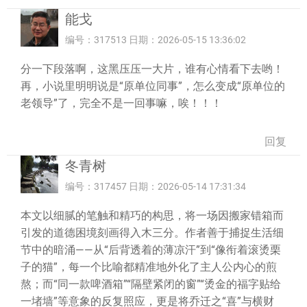
能戈
编号：317513 日期：2026-05-15 13:36:02
分一下段落啊，这黑压压一大片，谁有心情看下去哟！
再，小说里明明说是“原单位同事”，怎么变成“原单位的
老领导”了，完全不是一回事嘛，唉！！！
回复
冬青树
编号：317457 日期：2026-05-14 17:31:34
本文以细腻的笔触和精巧的构思，将一场因搬家错箱而
引发的道德困境刻画得入木三分。作者善于捕捉生活细
节中的暗涌——从“后背透着的薄凉汗”到“像衔着滚烫栗
子的猫”，每一个比喻都精准地外化了主人公内心的煎
熬；而“同一款啤酒箱”“隔壁紧闭的窗”“烫金的福字贴给
一堵墙”等意象的反复照应，更是将乔迁之“喜”与横财