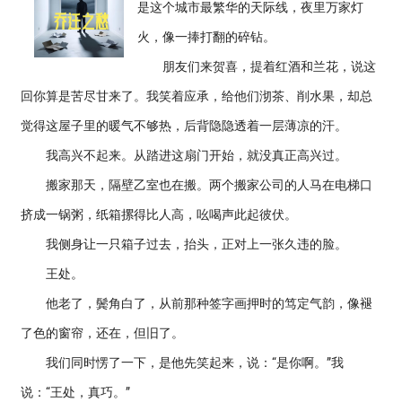
是这个城市最繁华的天际线，夜里万家灯
火，像一捧打翻的碎钻。
朋友们来贺喜，提着红酒和兰花，说这
回你算是苦尽甘来了。我笑着应承，给他们沏茶、削水果，却总
觉得这屋子里的暖气不够热，后背隐隐透着一层薄凉的汗。
我高兴不起来。从踏进这扇门开始，就没真正高兴过。
搬家那天，隔壁乙室也在搬。两个搬家公司的人马在电梯口
挤成一锅粥，纸箱摞得比人高，吆喝声此起彼伏。
我侧身让一只箱子过去，抬头，正对上一张久违的脸。
王处。
他老了，鬓角白了，从前那种签字画押时的笃定气韵，像褪
了色的窗帘，还在，但旧了。
我们同时愣了一下，是他先笑起来，说：“是你啊。”我
说：“王处，真巧。”