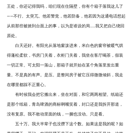
王处，你还记得我吗，咱们现在住隔壁，你有个箱子落我这儿了
——不行。太突兀。他若警觉，他若防备，他若因为这通电话想起
从前那些被掀到台面上的事，以为是谁设的局……我又把自己绕回
原处。
白天还好。有阳光从落地窗泼进来，米白色的窗帘被暖气烘
得蓬松柔软，书房门关着，衣柜门关着，我坐在客厅喝茶，假装
一切正常。可太阳一落山，那箱子就开始在某个角落里发出重
量。不是真的有声。是压。是整间房子被它压得微微倾斜，我走
在哪里都踩不正重心。
有时候我会把它搬出来，坐在对面，和它两两相望。纸箱还
是那个纸箱，青岛啤酒的商标咧嘴笑着，封口还是我拆开那道，
没有复原。我不敢动里面的钱，一捆也没动。只是看。
五十万。我大半辈子也没攒下这个数。如果这是我的呢？如