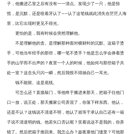
子，他搬进乙室之后有没有一一清点。发现少了一只，他是惊
慌，是沉默，还是咬着牙认了——认了这笔钱就此消失在茫茫人海
里，比它出现时更见不得光。
更怕的是，我有时候会突然理解他。
不是理解他的贪。是理解那种面对横财时的沉默。这箱子烫
手，可他当年经手的那些，哪一笔不烫手？他是怎么学会捧着烫
手的山芋而不出声的？夜里一个人的时候，他如何与那些箱子共
处一室？这念头只闪一瞬，然后我恨不得抽自己一耳光。
钱不能留。这是底线。
可怎么还？直接敲门，等他终于搬进来那天，把箱子往他门
口一放，说王处，那天搬家公司弄混了，你落下样东西。他认，
还是不认？这钱说不清道不明，他认了就等于承认自己还有一箱
子说不清道明的钱。他若矢口否认呢？笑着说这不是我的，你弄
错了。然后把箱子推回来。我怎么办？趁夜塞他门缝里？可他那