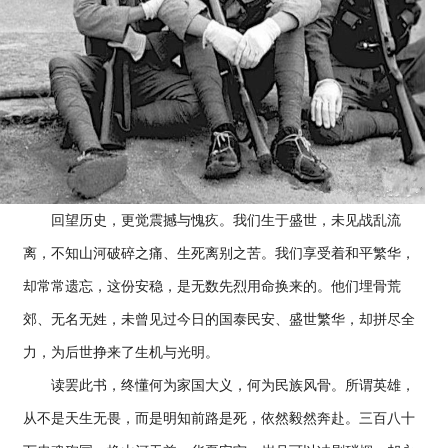
回望历史，更觉震撼与愧疚。我们生于盛世，未见战乱流
离，不知山河破碎之痛、生死离别之苦。我们享受着和平繁华，
却常常遗忘，这份安稳，是无数先烈用命换来的。他们埋骨荒
郊、无名无姓，未曾见过今日的国泰民安、盛世繁华，却拼尽全
力，为后世挣来了生机与光明。
读罢此书，终懂何为家国大义，何为民族风骨。所谓英雄，
从不是天生无畏，而是明知前路是死，依然毅然奔赴。三百八十