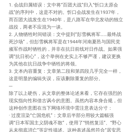
1. 会战归属错误：文中将“百团大战”归入“忻口太原会
战”的序列中，这是不对的。忻口会战发生在1937年，
而百团大战发生在1940年，是八路军在华北发动的独立
战役，两者不应混为一谈。
2. 人物牺牲时间错误：文中提到“彭雪枫将军……最终战
死沙场”，但彭雪枫将军是在1944年河南夏邑与国民党
顽军作战时牺牲的，并非在抗日前线对日作战。如果强
调“抗日初心”，这个举例在史实上不够严谨，建议更换
为其他在抗日战争中牺牲的将领。
3. 文本内容重复：文章第二段和第四段几乎完全一样，
这是明显的编辑失误，应该删除重复的部分。
---
除了以上硬伤，从文章的整体论述来看，它存在强烈的
现实指向性和借古讽今的意图。虽然内容本身合规，但
这种创作意图在当下网络环境中需注意表达分寸：
· 过度渲染“亡国危机”：文章后半部分用较大篇幅强
调“日本军国主义阴魂不散”，使用了“悄然复活”、“野心
从未彻底消亡”等定性描述。这种表述虽然符合“居安思