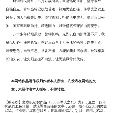
所谓枕戈待旦，不是好战尚武，而是铭记血泪、坚守底线、
自强自立。青年当铭记抗战苦难，熟知民族伤痛，传承先烈铁血
风骨；国人当敬畏历史、坚守真相，拒绝历史虚无、摒弃盲目松
弛；国家当砥砺前行、精进国力，以强盛底气守护山河安宁。
八十多年硝烟虽散，警钟长鸣。先烈以血肉护华夏不灭，我
辈以初心守盛世长安。铭记三百八十万英魂的牺牲，以史为鉴、
居安思危，自强不息、常备不懈，方能护我山河永续，护我华夏
长治久安，让先烈热血不白流，让民族风骨代代传。
本网站作品著作权归作者本人所有，凡发表在网站的文
章，未经作者本人授权，不得转载。
【编者按】
文章以纪实作品《380万军人之死》为引，直面十四年
抗战的血色沧桑，以滚烫而沉痛的文字，还原一段不容忘却的民族
记忆。作者摒弃虚饰与口号，客观回望淞沪、忻口、徐州、武汉、