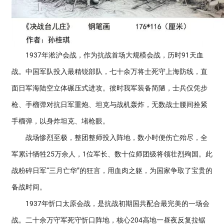
1937年淞沪会战，作为抗战首场大规模会战，历时91天血
战。中国军队投入最精锐部队，七十余万将士死守上海防线，直
面日军海陆空立体碾压式进攻。彼时我军装备简陋，士兵仅凭步
枪、手榴弹对抗日军重炮、坦克与战机轰炸，无数战士腰间拴紧
手榴弹，以身炸坦克、堵枪眼。
战场惨烈至极，整团整师投入阵地，数小时便伤亡殆尽，全
军累计牺牲25万余人，1位军长、数十位师团级将领壮烈殉国。此
战粉碎日军“三月亡华”的狂言，用血肉之躯，为国家争取了宝贵的
备战时间。
1937年忻口太原会战，是抗战初期国共配合最完美的一场会
战。二十余万守军死守忻口阵地，核心204高地一昼夜反复拉锯