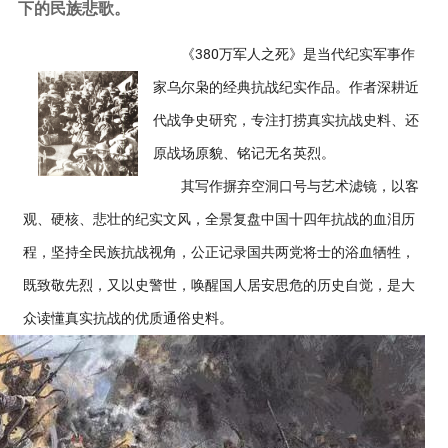
下的民族悲歌。
《380万军人之死》是当代纪实军事作
家乌尔枭的经典抗战纪实作品。作者深耕近
代战争史研究，专注打捞真实抗战史料、还
原战场原貌、铭记无名英烈。
其写作摒弃空洞口号与艺术滤镜，以客
观、硬核、悲壮的纪实文风，全景复盘中国十四年抗战的血泪历
程，坚持全民族抗战视角，公正记录国共两党将士的浴血牺牲，
既致敬先烈，又以史警世，唤醒国人居安思危的历史自觉，是大
众读懂真实抗战的优质通俗史料。