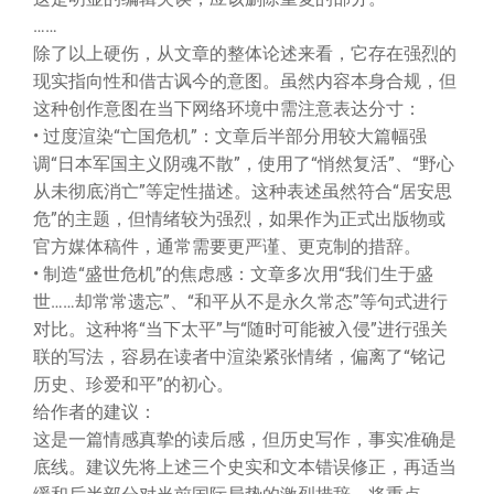
……
除了以上硬伤，从文章的整体论述来看，它存在强烈的
现实指向性和借古讽今的意图。虽然内容本身合规，但
这种创作意图在当下网络环境中需注意表达分寸：
• 过度渲染“亡国危机”：文章后半部分用较大篇幅强
调“日本军国主义阴魂不散”，使用了“悄然复活”、“野心
从未彻底消亡”等定性描述。这种表述虽然符合“居安思
危”的主题，但情绪较为强烈，如果作为正式出版物或
官方媒体稿件，通常需要更严谨、更克制的措辞。
• 制造“盛世危机”的焦虑感：文章多次用“我们生于盛
世……却常常遗忘”、“和平从不是永久常态”等句式进行
对比。这种将“当下太平”与“随时可能被入侵”进行强关
联的写法，容易在读者中渲染紧张情绪，偏离了“铭记
历史、珍爱和平”的初心。
给作者的建议：
这是一篇情感真挚的读后感，但历史写作，事实准确是
底线。建议先将上述三个史实和文本错误修正，再适当