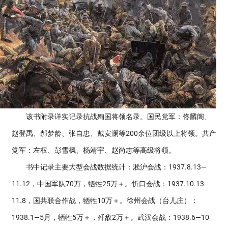
该书附录详实记录抗战殉国将领名录。国民党军：佟麟阁、
赵登禹、郝梦龄、张自忠、戴安澜等200余位团级以上将领。共产
党军：左权、彭雪枫、杨靖宇、赵尚志等高级将领。
书中记录主要大型会战数据统计：淞沪会战：1937.8.13—
11.12，中国军队70万，牺牲25万＋。忻口会战：1937.10.13—
11.8，国共联合作战，牺牲10万＋。徐州会战（台儿庄）：
1938.1—5月，牺牲5万＋，歼敌2万＋。武汉会战：1938.6—10