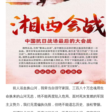
前人浴血换山河，我辈当自强守家国。三百八十万忠魂用生
命换来的山河无恙，绝不能再度陷入危局。面对死灰复燃的军国
主义势力，我们无需偏执仇恨，但绝不能遗忘历史、放松警惕。