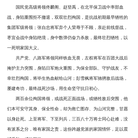
国民党高级将领佟麟阁、赵登禹，在北平保卫战中率部血
战，身陷重围拒不撤退，双双壮烈殉国，是抗战初期最早牺牲的
集团军级将领；张自忠将军弃个人荣辱于不顾，亲赴前线督战，
枣宜会战中身陷绝境，身中数弹仍奋力杀敌，最终壮烈牺牲，以
一死明家国大义。
共产党、八路军将领同样铁血无畏，左权将军在百团大战后
掩护主力突围，身陷日军炮火重围，为保全部队、守护战友，不
幸壮烈殉国，将毕生热血献给山河；彭雪枫将军驰骋敌后战场，
屡建奇功，最终战死沙场，用生命坚守抗日初心。
两百余位殉国将领，或战死正面战场，或牺牲敌后突围，他
们本可安守其身、保全性命，却为救亡图存、为山河完整，甘愿
以身赴死。上至将军、下至列兵，三百八十万将士同心赴难，没
有派系之分，唯有家国之责，这份跨越党派的家国情怀，足以震