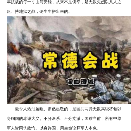
年抗战的每一寸山河安稳，从来不是侥幸，是无数先烈以凡人之
躯、搏地狱之战，硬生生拼出来的。
最令人热泪盈眶、肃然起敬的，是国共两党无数高级将领以
身殉国的赤诚大义。不分派系、不分党派，国难当前，所有中华
军人皆同仇敌忾、以身许国，用生命诠释军人本色。