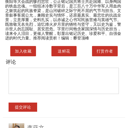
衡阳等大会战的惨烈悲壮，公正铭记国共将士共赴国难、以身殉国
的铁血忠魂。一组组冰冷数字背后，是三百八十万中华军人用血肉
之躯筑起的民族脊梁，是山河破碎之际宁死不屈的气节与担当。文
章叙事客观公允，兼顾史实与情怀，还原最真实、最悲壮的抗战全
景，立意厚重，史料扎实，以赤诚之心书写民族苦难与英雄气节。
既致敬无名先烈，追忆烽火岁月里的牺牲与坚守，又以史为鉴，警
示世人勿忘国耻、居安思危。字里行间饱含家国深情与历史担当，
读来令人泪目，更催人警醒，彰显出铭记历史、珍爱和平、自强奋
进的时代力量。推荐阅读赏析！编辑：攀登顶峰
加入收藏
送鲜花
打赏作者
评论
李亚文