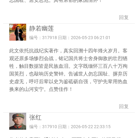
忘国耻、居安思危。具有浓郁的家国情怀！
回复
静若幽莲
编号：317918 日期：2026-05-23 06:21:01
此文依托抗战纪实著作，真实回溯十四年烽火岁月。客
观还原多场惨烈会战，铭记国共将士舍身御敌的壮烈牺
牲，触目数据皆是民族血泪。文字既缅怀三百八十万殉
国英烈，也敲响历史警钟。告诫世人勿忘国耻、摒弃历
史虚无，呼吁后辈以史为鉴砥砺自强，守护先辈用热血
换来的山河安宁。点赞佳作！
回复
张红
编号：317910 日期：2026-05-22 22:33:15