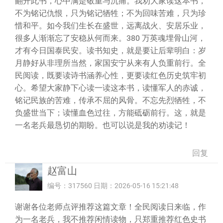
翻开此书，心中满是敬重与沉痛。我劝大家读这本书，
不为铭记仇恨，只为铭记牺牲；不为回味苦难，只为珍
惜和平。如今我们生长在盛世，远离战火、安居乐业，
很多人渐渐忘了安稳从何而来。380 万英魂埋骨山河，
才有今日国泰民安。读书知史，就是要让后辈明白：岁
月静好从非理所当然，家国安宁从来有人负重前行。全
民阅读，既要读诗书涵养心性，更要读红色历史筑牢初
心。希望大家静下心读一读这本书，读懂军人的赤诚，
铭记民族的苦难，传承不屈的风骨。不忘先烈牺牲，不
负盛世当下；读懂血色过往，方能砥砺前行。这，就是
一名老兵最恳切的期盼。也可以说是我的劝读记！
回复
赵富山
编号：317560 日期：2026-05-16 15:21:48
谢谢各位老师点评推荐这篇文章！全民阅读日来临，作
为一名老兵，我不推荐闲情读物，只郑重推荐红色史书