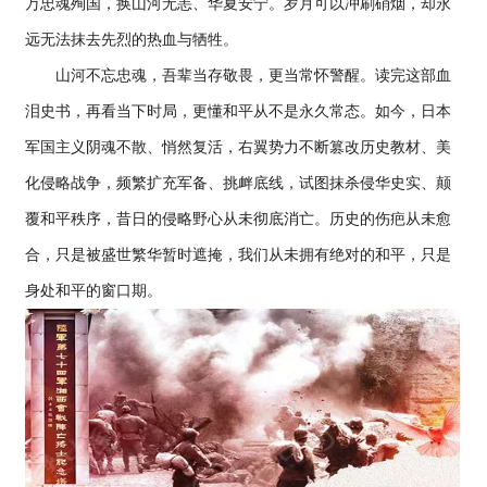
万忠魂殉国，换山河无恙、华夏安宁。岁月可以冲刷硝烟，却永
远无法抹去先烈的热血与牺牲。
山河不忘忠魂，吾辈当存敬畏，更当常怀警醒。读完这部血
泪史书，再看当下时局，更懂和平从不是永久常态。如今，日本
军国主义阴魂不散、悄然复活，右翼势力不断篡改历史教材、美
化侵略战争，频繁扩充军备、挑衅底线，试图抹杀侵华史实、颠
覆和平秩序，昔日的侵略野心从未彻底消亡。历史的伤疤从未愈
合，只是被盛世繁华暂时遮掩，我们从未拥有绝对的和平，只是
身处和平的窗口期。