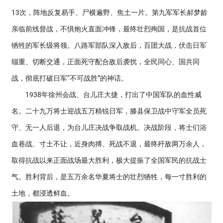
13次，阵地反复易手、尸横遍野、焦土一片。第九军军长郝梦龄
亲临前线督战，不惧炮火直面冲锋，最终壮烈殉国，是抗战首位
牺牲的军长级将领。八路军部队深入敌后，百团大战，伏击日军
辎重、切断交通，正面死守配合敌后袭扰，全民同心、国共同
战，彻底打破日军“不可战胜”的神话。
1938年徐州会战、台儿庄大捷，打出了中国军队的血性威
名。二十九万将士迎战五万精锐日军，滕县保卫战中守军全员死
守、无一人后退，为台儿庄决战争取战机。决战阶段，将士们浴
血巷战、寸土不让，近身肉搏、死战不退，最终歼敌两万余人，
取得抗战以来正面战场最大胜利，极大提振了全国军民的抗战士
气。胜利背后，是五万余名华夏将士的壮烈牺牲，每一寸胜利的
土地，都浸透鲜血。