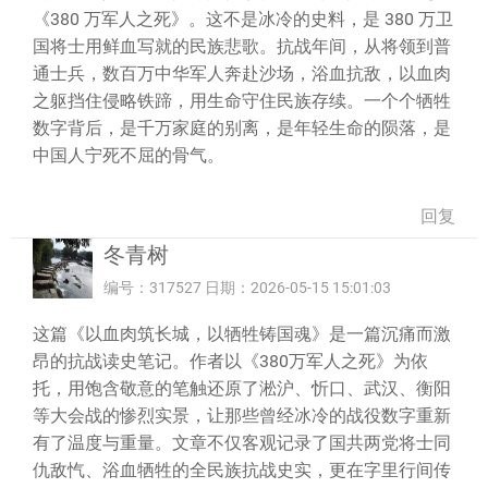
《380 万军人之死》。这不是冰冷的史料，是 380 万卫
国将士用鲜血写就的民族悲歌。抗战年间，从将领到普
通士兵，数百万中华军人奔赴沙场，浴血抗敌，以血肉
之躯挡住侵略铁蹄，用生命守住民族存续。一个个牺牲
数字背后，是千万家庭的别离，是年轻生命的陨落，是
中国人宁死不屈的骨气。
回复
冬青树
编号：317527 日期：2026-05-15 15:01:03
这篇《以血肉筑长城，以牺牲铸国魂》是一篇沉痛而激
昂的抗战读史笔记。作者以《380万军人之死》为依
托，用饱含敬意的笔触还原了淞沪、忻口、武汉、衡阳
等大会战的惨烈实景，让那些曾经冰冷的战役数字重新
有了温度与重量。文章不仅客观记录了国共两党将士同
仇敌忾、浴血牺牲的全民族抗战史实，更在字里行间传