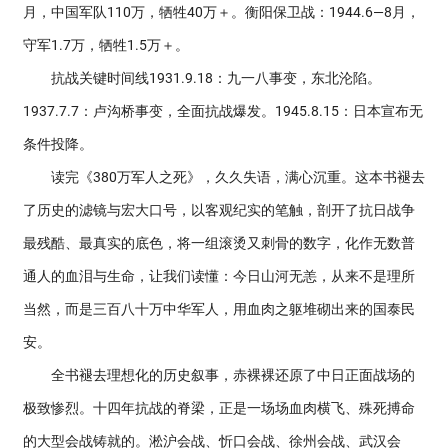
月，中国军队110万，牺牲40万＋。衡阳保卫战：1944.6—8月，
守军1.7万，牺牲1.5万＋。
抗战关键时间线1931.9.18：九一八事变，东北沦陷。
1937.7.7：卢沟桥事变，全面抗战爆发。1945.8.15：日本宣布无
条件投降。
读完《380万军人之死》，久久失语，满心沉重。这本书褪去
了历史的滤镜与宏大口号，以客观纪实的笔触，剖开了抗日战争
最残酷、最真实的底色，将一组滚烫又刺骨的数字，化作无数普
通人的血泪与生命，让我们读懂：今日山河无恙，从来不是理所
当然，而是三百八十万中华军人，用血肉之躯堆砌出来的国泰民
安。
全书褪去理想化的历史叙事，赤裸裸还原了中日正面战场的
极致惨烈。十四年抗战的脊梁，正是一场场血肉横飞、殊死搏命
的大型会战铸就的。淞沪会战、忻口会战、徐州会战、武汉会