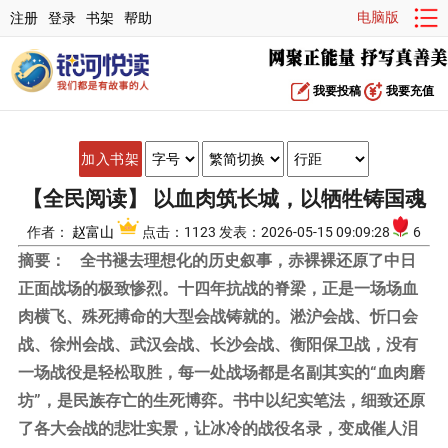
电脑版
注册
登录
书架
帮助
我要投稿
我要充值
加入书架
【全民阅读】 以血肉筑长城，以牺牲铸国魂
作者：
赵富山
点击：1123 发表：2026-05-15 09:09:28
6
摘要：
全书褪去理想化的历史叙事，赤裸裸还原了中日
正面战场的极致惨烈。十四年抗战的脊梁，正是一场场血
肉横飞、殊死搏命的大型会战铸就的。淞沪会战、忻口会
战、徐州会战、武汉会战、长沙会战、衡阳保卫战，没有
一场战役是轻松取胜，每一处战场都是名副其实的“血肉磨
坊”，是民族存亡的生死博弈。书中以纪实笔法，细致还原
了各大会战的悲壮实景，让冰冷的战役名录，变成催人泪