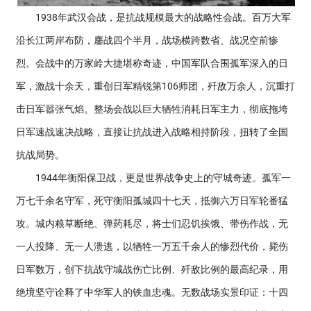
1938年武汉会战，是抗战规模最大的战略性会战。百万大军
沿长江两岸布防，鏖战四个半月，战场横跨数省、战况空前惨
烈。会战中的万家岭大捷堪称奇迹，中国军队合围孤军深入的日
军，激战十余天，重创日军精锐第106师团，歼敌万余人，沉重打
击日军嚣张气焰。整场会战以巨大牺牲消耗日军主力，彻底拖垮
日军速战速决战略，直接让抗战进入战略相持阶段，扭转了全国
抗战局势。
1944年衡阳保卫战，更是世界战争史上的守城奇迹。孤军一
万七千余名守军，死守衡阳孤城四十七天，抵御六万日军轮番猛
攻。城内粮草断绝、弹药耗尽，将士们忍饥挨饿、带伤作战，无
一人投降、无一人溃逃，以牺牲一万五千余人的惨烈代价，毙伤
日军数万，创下抗战守城战伤亡比例、歼敌比例的最高纪录，用
绝境坚守诠释了中华军人的铁血忠魂。无数战场实景印证：十四