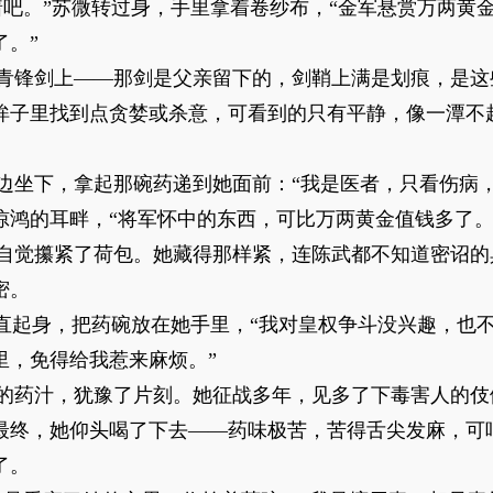
着吧。”苏微转过身，手里拿着卷纱布，“金军悬赏万两黄
了。”
青锋剑上——那剑是父亲留下的，剑鞘上满是划痕，是这
眸子里找到点贪婪或杀意，可看到的只有平静，像一潭不
边坐下，拿起那碗药递到她面前：“我是医者，只看伤病，
惊鸿的耳畔，“将军怀中的东西，可比万两黄金值钱多了。
自觉攥紧了荷包。她藏得那样紧，连陈武都不知道密诏的
密。
微直起身，把药碗放在她手里，“我对皇权争斗没兴趣，也
里，免得给我惹来麻烦。”
的药汁，犹豫了片刻。她征战多年，见多了下毒害人的伎
最终，她仰头喝了下去——药味极苦，苦得舌尖发麻，可
了。