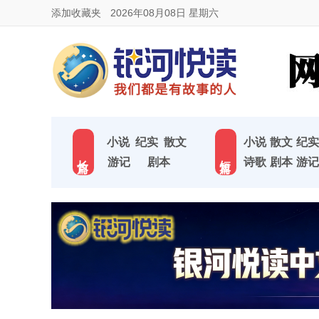
添加收藏夹
2026年08月08日 星期六
小说
纪实
散文
小说
散文
纪实
长 篇
短 篇
游记
剧本
诗歌
剧本
游记