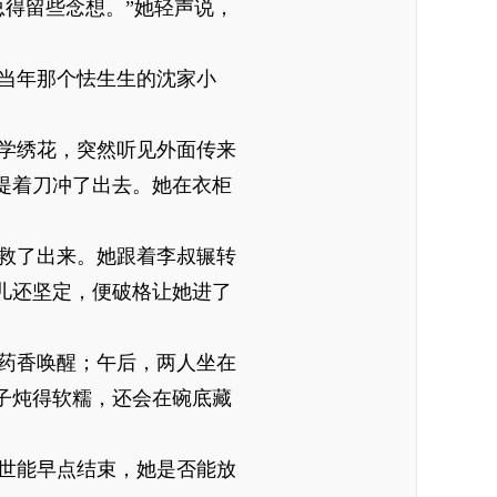
得留些念想。”她轻声说，
当年那个怯生生的沈家小
学绣花，突然听见外面传来
提着刀冲了出去。她在衣柜
救了出来。她跟着李叔辗转
儿还坚定，便破格让她进了
药香唤醒；午后，两人坐在
子炖得软糯，还会在碗底藏
世能早点结束，她是否能放