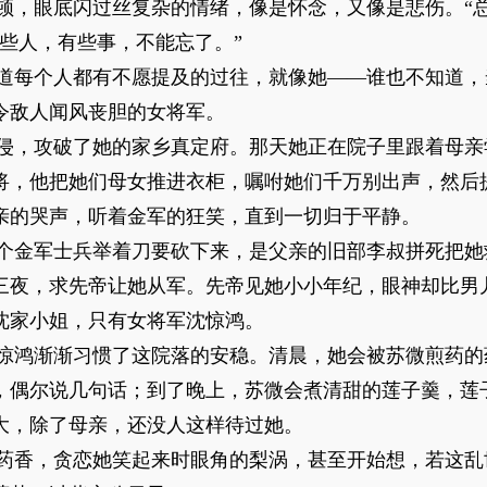
顿，眼底闪过丝复杂的情绪，像是怀念，又像是悲伤。“总
些人，有些事，不能忘了。”
道每个人都有不愿提及的过往，就像她——谁也不知道，
令敌人闻风丧胆的女将军。
侵，攻破了她的家乡真定府。那天她正在院子里跟着母亲
将，他把她们母女推进衣柜，嘱咐她们千万别出声，然后
亲的哭声，听着金军的狂笑，直到一切归于平静。
个金军士兵举着刀要砍下来，是父亲的旧部李叔拼死把她
三夜，求先帝让她从军。先帝见她小小年纪，眼神却比男
沈家小姐，只有女将军沈惊鸿。
惊鸿渐渐习惯了这院落的安稳。清晨，她会被苏微煎药的
，偶尔说几句话；到了晚上，苏微会煮清甜的莲子羹，莲
大，除了母亲，还没人这样待过她。
药香，贪恋她笑起来时眼角的梨涡，甚至开始想，若这乱