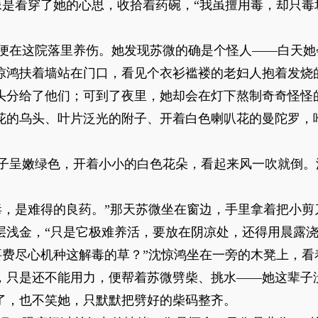
像是看穿了她的心思，收拾着药碗，“我虽擅用毒，却只毒
便在这院落里养伤。她发现苏微的确是个怪人——白天她
惊鸿扶着墙站在门口，看见个衣衫褴褛的老妇人抱着发烧
头分给了他们；可到了夜里，她却会在灯下熬制奇奇怪怪
花的乌头、叶片泛光的附子、开着白色喇叭花的曼陀罗，
子呈嫩绿色，开着小小的白色花朵，看起来风一吹就倒。
毒，是难得的良药。”那天苏微坐在窗边，手里拿着把小剪
层浅金，“只是它极难养活，要放在阴凉处，还得用晨露浇
要费尽心机种这解毒的草？”沈惊鸿坐在一旁的木凳上，看
，只是还不能用力，便帮着苏微劈柴、挑水——她这辈子
了，也不笑她，只默默把劈好的柴码整齐。