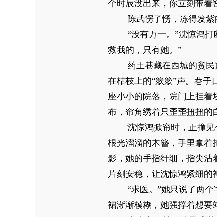
个时辰没出来，你立刻带着
陈武愣了愣，冻得发紫
“没有万一。”沈惊鸿
救我的，只有她。”
药王巷藏在西城的贫民
在枯枝上的“簌簌”声。巷
座小小的院落，院门上挂着
布，帘角绣着只歪歪扭扭的
沈惊鸿掀帘时，正撞见
根光溜溜的木簪，手里拿着
影，她的手指纤细，指尖沾
片刻安稳，让沈惊鸿紧绷的
“求医。”她只说了两
裙渐渐模糊，她强撑着想要