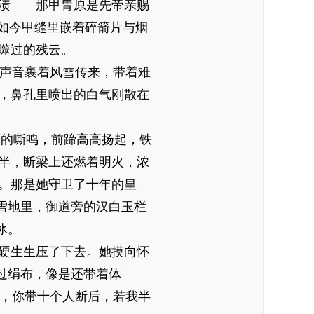
渍——那甲胄原是先帝亲赐
，如今甲缝里嵌着碎箭片与烟
噬过的残云。
的声音裹着风雪传来，带着难
，鼻孔里喷出的白气刚散在
愤的嘶鸣，前蹄高高扬起，铁
半，断梁上还燃着明火，浓
。那是她守卫了十年的皇
雪地里，御道旁的汉白玉栏
冰。
硬生生压了下去。她摸向怀
过绢布，像是还带着体
武，你带十个人断后，若我半