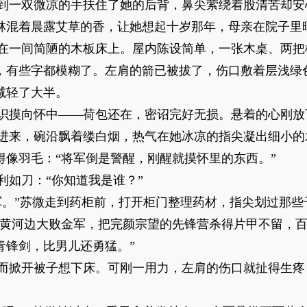
到一双微凉的手扶住了她的后背，鼻尖萦绕着股清苦却安
林混着晨露艾草的香，让她想起十岁那年，母亲在院子里
在一间简陋的木板床上。屋内陈设简单，一张木桌、两把
，有些字都模糊了。左肩的箭已被拔了，伤口敷着层浅绿
减轻了大半。
识摸向怀中——荷包还在，密诏完好无损。悬着的心刚放
进来，碗沿飘着缕白烟，热气在她冰凉的指尖凝出细小的
得像羽毛：“将军倒是警醒，刚醒就摸怀里的东西。”
利如刀：“你知道我是谁？”
军。”苏微走到药柜前，打开柜门整理药材，指尖划过那些
在黄河边大败金军，把完颜宗望的先锋营杀得片甲不留，
青锋剑，比男儿还勇猛。”
而掀开被子想下床。可刚一用力，左肩的伤口就扯得生疼