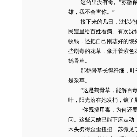
这药里没有毒。”苏微
雄，我不会害你。”
接下来的几日，沈惊鸿
民窟里给百姓看病。有次沈
收钱，还把自己刚蒸好的馒
些剧毒的花草，像开着紫色
鹤骨草。
那鹤骨草长得纤细，叶
是杂草。
“这是鹤骨草，能解百
叶，阳光落在她发梢，镀了
“你既擅用毒，为何还
问。这些天她已能下床走动
木头劈得歪歪扭扭，苏微见