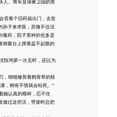
坏人。将军是保家卫国的英
会背着个旧药箱出门，去贫
的孙子来求医，苏微不仅没
的毒药，院子里种的也多是
唯独窗台上摆着盆不起眼的
沈惊鸿第一次见时，还以为
刀，细细修剪着鹤骨草的枝
灌，稍有不慎就会枯死。”
着她认真的模样，忍不住
没做过这些活，劈柴时总把