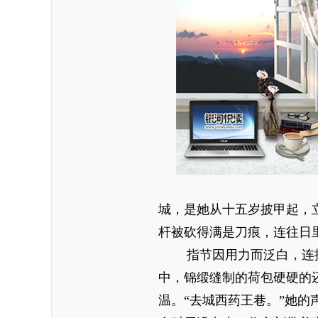
城，是她从十五岁披甲起，
杆被砍得满是刀痕，连往日
指节因用力而泛白，连
中，锦缎缝制的荷包硬硬的
温。“去城西药王巷。”她