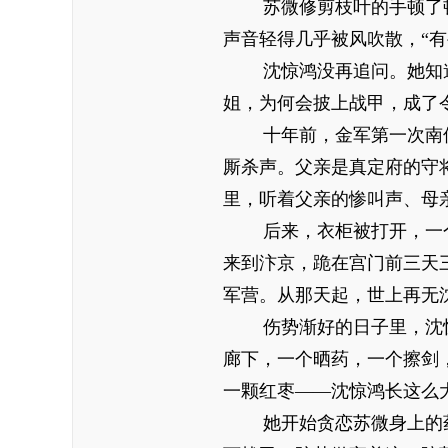
苏微修剪枝叶的手顿了
声音轻得几乎被风吹散，“有
沈惊鸿没再追问。她知
姐，为何会披上战甲，成了
十年前，金军第一次南
厮杀声。父亲是真定府的守
里，听着父亲的惨叫声、母
后来，衣柜被打开，一
来到汴京，跪在宫门前三天
军营。从那天起，世上再无
伤势渐好的日子里，沈
廊下，一个晒药，一个擦剑
一颗红枣——沈惊鸿长这么
她开始贪恋苏微身上的