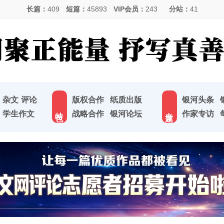
长篇：
409
短篇：
45893
VIP会员：
243
分站：
41
杂文
评论
版权合作
纸质出版
银河头条
特 色
专 题
学生作文
战略合作
银河论坛
作家专访