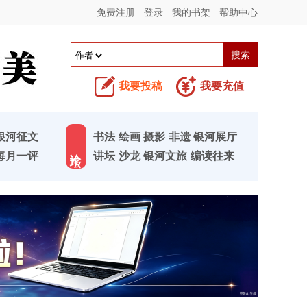
免费注册
登录
我的书架
帮助中心
我要投稿
我要充值
银河征文
书法
绘画
摄影
非遗
银河展厅
论 坛
每月一评
讲坛
沙龙
银河文旅
编读往来