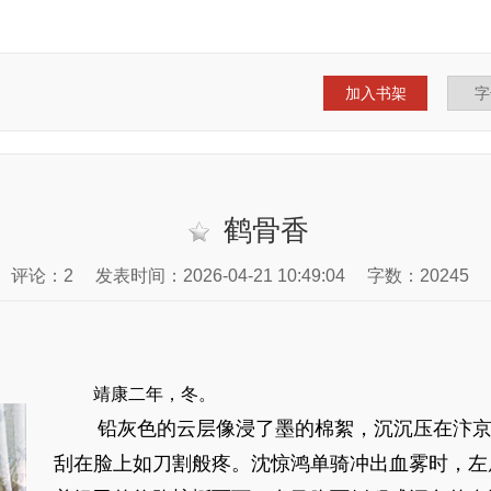
加入书架
鹤骨香
评论：2
发表时间：2026-04-21 10:49:04
字数：20245
靖康二年，冬。
铅灰色的云层像浸了墨的棉絮，沉沉压在汴
刮在脸上如刀割般疼。沈惊鸿单骑冲出血雾时，左