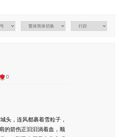
0
京城头，连风都裹着雪粒子，
肩的箭伤正汩汩淌着血，顺