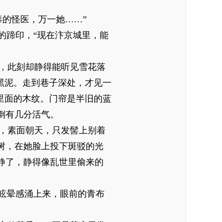
的怪医，万一她……”
的蹄印，“现在汴京城里，能
，此刻却静得能听见雪花落
黑泥。走到巷子深处，才见一
里面的木纹。门帘是半旧的蓝
倒有几分活气。
，素面朝天，只发髻上别着
树，在她脸上投下斑驳的光
静了，静得像乱世里偷来的
眩晕感涌上来，眼前的青布