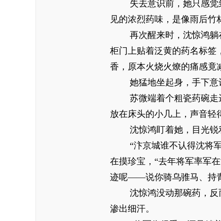
失去意识前，她只感觉
见的浓烈药味，是像雨后竹
再次醒来时，沈惊鸿躺
柜门上贴着泛黄的药名标签
香，原本火烧火燎的痛感竟
她猛地坐起身，手下意
苏微端着个粗瓷药碗走
放在床头的小几上，声音轻
沈惊鸿盯着她，目光锐
“汴京城谁不认得沈将
在摸珍宝，“去年将军率军
迹呢——说你骑乌骓马、持
沈惊鸿没动那碗药，反
渗出细汗。