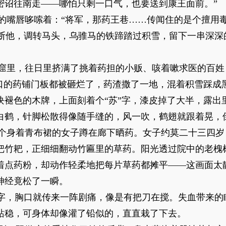
密诏往南走——哪怕只剩一口气，也要送到康王面前。”
的嘴唇哆嗦着：“将军，那药王巷……传闻住的是个擅用毒
打断他，调转马头，乌骓马的铁蹄踏过积雪，留下一串深深
窟里，往日里挤满了挑着药担的小贩、咳着嗽求医的百姓
子口的药铺门板都被砸烂了，药渣撒了一地，混着积雪踩成
块褪色的木牌，上面刻着个“苏”字，漆皮掉了大半，露出
白鹤，针脚松散得像随手缝的，风一吹，鹤翅就跟着晃，
个身着青布裙的女子蹲在廊下晒药。女子约莫二十三四岁
把竹耙，正细细翻动竹匾里的草药。阳光透过院中的老槐
着点药粉，却动作轻柔地把每片草药都摊平——这画面太
神经竟松了一瞬。
个字，胸口就传来一阵剧痛，像是有把刀在搅。失血带来的
站稳，可身体却像灌了铅似的，直直栽了下去。