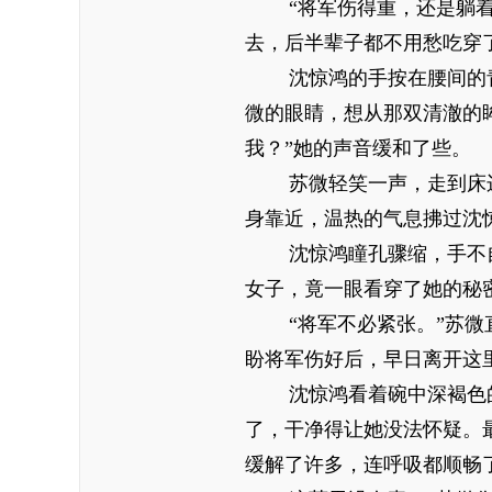
“将军伤得重，还是躺
去，后半辈子都不用愁吃穿
沈惊鸿的手按在腰间的
微的眼睛，想从那双清澈的
我？”她的声音缓和了些。
苏微轻笑一声，走到床
身靠近，温热的气息拂过沈
沈惊鸿瞳孔骤缩，手不
女子，竟一眼看穿了她的秘
“将军不必紧张。”苏
盼将军伤好后，早日离开这
沈惊鸿看着碗中深褐色
了，干净得让她没法怀疑。
缓解了许多，连呼吸都顺畅