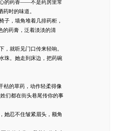
心的药香——不是药房里常
晒药时的味道。
椅子，墙角堆着几排药柜，
色的药膏，泛着淡淡的清
下，就听见门口传来轻响。
水珠。她走到床边，把药碗
干枯的草药，动作轻柔得像
百姓们都在街头巷尾传你的事
，她忍不住皱紧眉头，额角