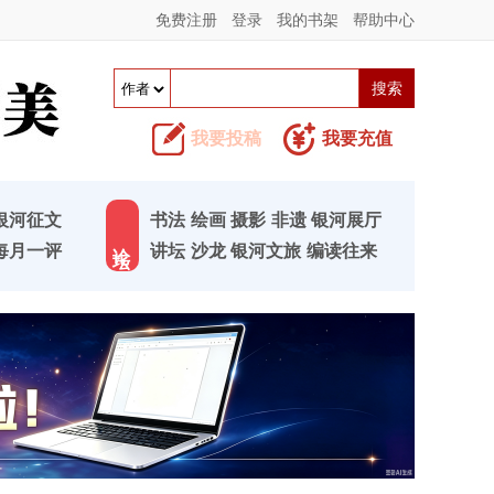
免费注册
登录
我的书架
帮助中心
我要投稿
我要充值
银河征文
书法
绘画
摄影
非遗
银河展厅
论 坛
每月一评
讲坛
沙龙
银河文旅
编读往来