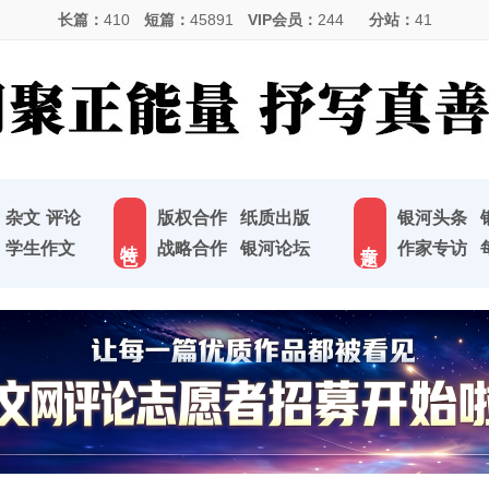
长篇：
410
短篇：
45891
VIP会员：
244
分站：
41
杂文
评论
版权合作
纸质出版
银河头条
特 色
专 题
学生作文
战略合作
银河论坛
作家专访