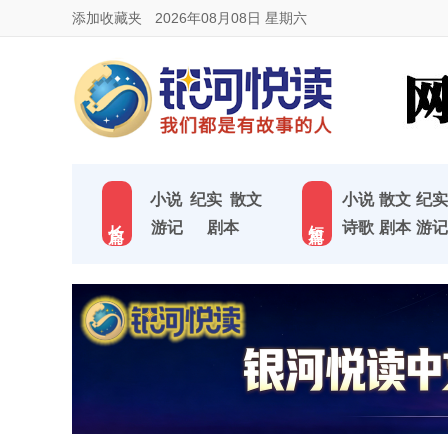
添加收藏夹
2026年08月08日 星期六
小说
纪实
散文
小说
散文
纪实
长 篇
短 篇
游记
剧本
诗歌
剧本
游记