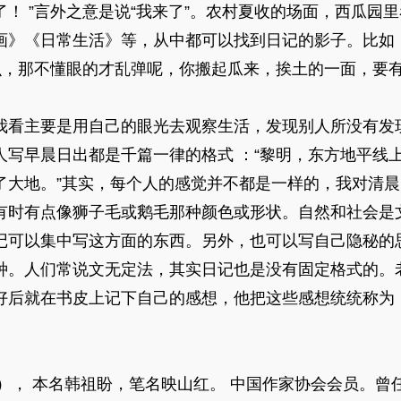
！ ”言外之意是说“我来了”。农村夏收的场面，西瓜园
画》《日常生活》等，从中都可以找到日记的影子。比如
么，那不懂眼的才乱弹呢，你搬起瓜来，挨土的一面，要有一
看主要是用自己的眼光去观察生活，发现别人所没有发
人写早晨日出都是千篇一律的格式 ：“黎明，东方地平线
了大地。”其实，每个人的感觉并不都是一样的，我对清
有时有点像狮子毛或鹅毛那种颜色或形状。自然和社会是
记可以集中写这方面的东西。另外，也可以写自己隐秘的
种。人们常说文无定法，其实日记也是没有固定格式的。
好后就在书皮上记下自己的感想，他把这些感想统统称为
998）， 本名韩祖盼，笔名映山红。 中国作家协会会员。