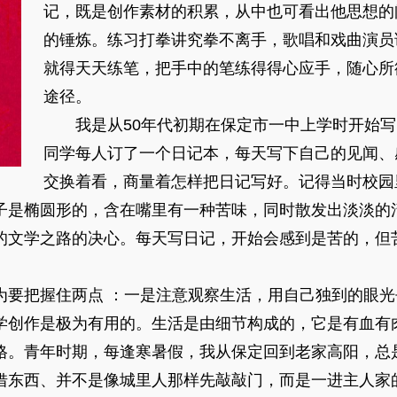
记，既是创作素材的积累，从中也可看出他思想的
的锤炼。练习打拳讲究拳不离手，歌唱和戏曲演员
就得天天练笔，把手中的笔练得得心应手，随心所
途径。
我是从50年代初期在保定市一中上学时开始写
同学每人订了一个日记本，每天写下自己的见闻、
交换着看，商量着怎样把日记写好。记得当时校园
子是椭圆形的，含在嘴里有一种苦味，同时散发出淡淡的
的文学之路的决心。每天写日记，开始会感到是苦的，但
。
把握住两点 ：一是注意观察生活，用自己独到的眼光
学创作是极为有用的。生活是由细节构成的，它是有血有
格。青年时期，每逢寒暑假，我从保定回到老家高阳，总
借东西、并不是像城里人那样先敲敲门，而是一进主人家