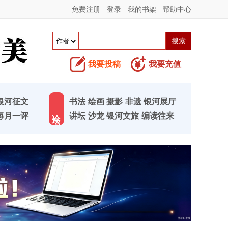
免费注册
登录
我的书架
帮助中心
我要投稿
我要充值
银河征文
书法
绘画
摄影
非遗
银河展厅
论 坛
每月一评
讲坛
沙龙
银河文旅
编读往来