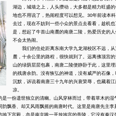
湖边，城墙之上，人头攒动，大多都是精力旺盛的
地也不用说了，热闹程度可以想见。30年前读本
去过，现在不妨到一些小众的景点去看看，趁机也
是，想起了牛首山南麓的南唐二陵，热爱历史的人
不会太热闹。
我们的住处距离东南大学九龙湖校区不远，从
麓，十余公里的路程，很快就到了。远离佛顶宫的
山的绿荫层层包裹，南唐二陵便静卧于此，这里埋
的残唐余韵。没有恢弘的神道，没有威严的石像，
沉默，诉说着南唐三十九年的兴衰荣辱，也藏着江
凉。
是一份遗世独立的清幽。山风穿林而过，带着草木的湿
词韵飘香、却又风雨飘摇的南唐时代。这里是南唐先主李
的地下宫殿，亦是南京唯一开放地宫的帝陵，它没有秦汉