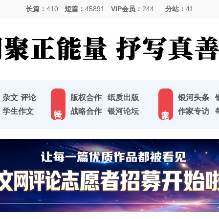
长篇：
410
短篇：
45891
VIP会员：
244
分站：
41
杂文
评论
版权合作
纸质出版
银河头条
特 色
专 题
学生作文
战略合作
银河论坛
作家专访