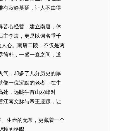
唯有寂静蔓延，让人不由得
昪苦心经营，建立南唐，休
后主李煜，更是以词名垂千
动人心。南唐二陵，不仅是两
尽简朴，一盛一衰之间，道
火气，却多了几分历史的厚
就像一位沉默的老者，在牛
高处，远眺牛首山双峰对
着江南文脉与帝王遗踪，让
零、生命的无常，更藏着一个
悲秋的绝唱。