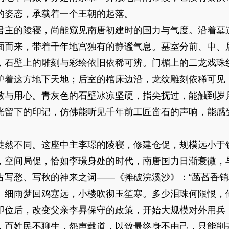
的姿态，承载着一个王朝的起落。
主的陵寝，尚能窥见南唐初建时的国力与气度。沿着墓
面而来，带着千年地宫独有的静谧气息。墓室分前、中、
，石壁上的雕刻与彩绘依旧依稀可辨。门楣上的二龙戏珠
护着这方地下天地；后室的棺床边沿，龙纹雕刻依稀可见
致与用心。青灰色的石壁冰凉坚硬，指尖抚过，能触到岁
光留下的印记，仿佛能听见千年前工匠凿石的声响，能感
然不同。这座中主李璟的陵寝，修建仓促，规模远小于
，空间局促，恰如李璟身处的时代，南唐国力日渐衰微，
古写愁、写秋的神来之词——《摊破浣溪沙》：“菡萏香
 细雨梦回鸡塞远，小楼吹彻玉笙寒。多少泪珠何限恨，
即位后，改变父亲李昪保守的政策，开始大规模对外用兵
，百姓民不聊生，怨声载道，以致最终身不由己，只能削