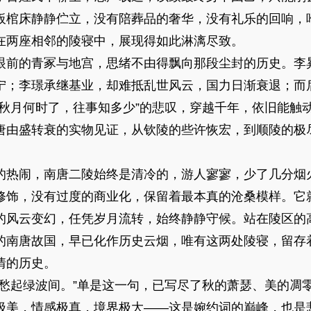
板棺床静静伫立，没有陪葬品的奢华，没有礼乐的回响，
在两座相邻的陵寝中，展现得如此淋漓尽致。
前的青冢与地宫，思绪不由得飘向那段尘封的历史。李
宁；李璟承继基业，却难抵乱世风云，国力日渐衰退；而
花秋月何时了，往事知多少”的悲叹，穿越千年，依旧能触
唐由盛转衰的实物见证，从钦陵的些许恢宏，到顺陵的极
热闹，南唐二陵始终是清冷的，游人寥寥，少了几分烟
修饰，没有过度的商业化，保留着最本真的沧桑模样。它
的风云变幻，任凭岁月流转，始终静静守候。站在陵区的
的南唐故国，早已化作历史云烟，唯有这两处陵寝，留存
情的历史。
起绿波间。”单是这一句，已写尽了秋的萧瑟、美的凋
极美，情感极真，境界极大——这是婉约词的巅峰，也是