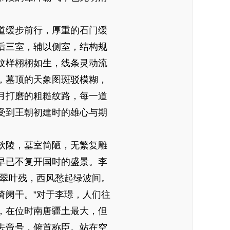
道缓步前行，厚重的石门缓
后三室，辅以侧室，结构规
纹样栩栩如生，线条灵动流
，墓顶的天象图斑驳模糊，
月打磨的粗糙纹路，每一道
受到王朝初建时的雄心与期
钦陵，墓室简陋，无繁复雕
早已不复开国时的盛景。李
销翠叶残，西风愁起绿波间。
倚阑干。”对于李璟，人们往
，在位时南唐疆土最大，但
去帝号，俯首称臣。站在空