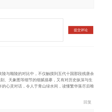
钦陵与顺陵的对比中，不仅触摸到五代十国那段残唐余
雕刻、天象图等细节的细腻描摹，又有对历史纵深与生
年的心灵对话，令人于青山绿水间，读懂繁华落尽后唯
回复