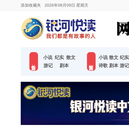
添加收藏夹
2026年08月09日 星期天
小说
纪实
散文
小说
散文
纪实
长 篇
短 篇
游记
剧本
诗歌
剧本
游记