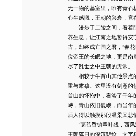
无一物的墓室里，唯有青石
心生感慨，王朝的兴衰，竟
漫步于二陵之间，看着眼
养生息，让江南之地暂得安
古，却终成亡国之君，“春
位帝王的长眠之地，更是南
尽了乱世之中王朝的无常。
相较于牛首山其他景点的
重与肃穆。这里没有刻意的
首山的怀抱中，看淡了千年
峙，青山依旧巍峨，而当年
后人得以触摸那段温柔又悲
“菡萏香销翠叶残，西风愁
王朝落日的深沉悲怆。文字