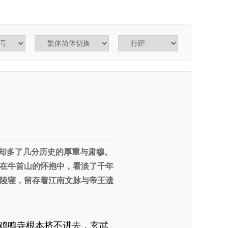
却多了几分历史的厚重与肃穆。
在牛首山的怀抱中，看淡了千年
陵寝，留存着江南文脉与帝王遗
鸡鸣寺根本挤不进去，玄武