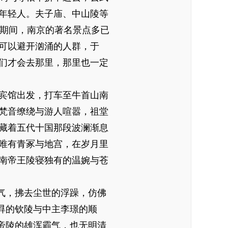
年轻人。夫子庙、中山陵等
科期间，南京的著名景点多已
可以避开汹涌的人群，于
们才会去那里，那里也一定
宾馆出发，打车至牛首山南
梵音缭绕与游人喧嚣，祖堂
藏着五代十国那段波澜渐息
唯有青冢与地宫，在岁月里
南帝王陵寝独有的温婉与苍
气，拂去尘世的浮躁，仿佛
昪的钦陵与中主李璟的顺
帝陵的雄浑霸气，也无明清