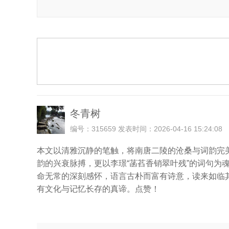
冬青树
编号：315659 发表时间：2026-04-16 15:24:08
本文以清雅沉静的笔触，将南唐二陵的沧桑与词韵完
韵的兴衰脉搏，更以李璟“菡萏香销翠叶残”的词句
命无常的深刻感怀，语言古朴而富有诗意，读来如临
有文化与记忆长存的真谛。点赞！