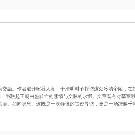
美交融。作者避开喧嚣人潮，于清明时节探访这处冷清帝陵，在
为魂，串联起王朝由盛转亡的悲情与文脉的永恒。文章既有对墓室
其境、如闻叹息。这既是一次静谧的古迹寻访，更是一场跨越千