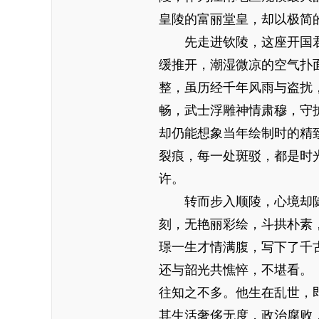
皇陵的富丽堂皇，却以极简
先走进钦陵，这座开国君
缓推开，潮湿微凉的空气扑
整，虽历经千年风雨与盗扰
畅，武士浮雕神情肃穆，守
却仍能想象当年绘制时的精
裂痕，每一处斑驳，都是时
许。
转而步入顺陵，心境却陡
刻，无艳丽彩绘，斗拱朴素
璟一生才情满腹，写下了千
还与韶光共憔悴，不堪看。
往知之不多。他生在乱世，
其生活奢侈无度，政治腐败