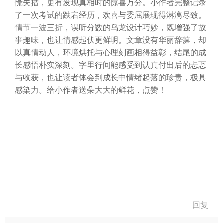
慌失措，更有发现真相时的惊喜万分。小作者完整记录
了一次考试的跌宕经历，欢喜与委屈展现得淋漓尽致。
情节一波三折，误听分数的乌龙设计巧妙，既增强了故
事趣味，也让情感起伏更鲜明。文章没有华丽辞藻，却
以真情动人，环境烘托与心理刻画相得益彰，结尾的成
长感悟朴实深刻。字里行间能感受到认真付出后的忐忑
与收获，也让读者体会到成长中情绪起落的珍贵，极具
感染力。给小作者送朵大大的鲜花，点赞！
回复