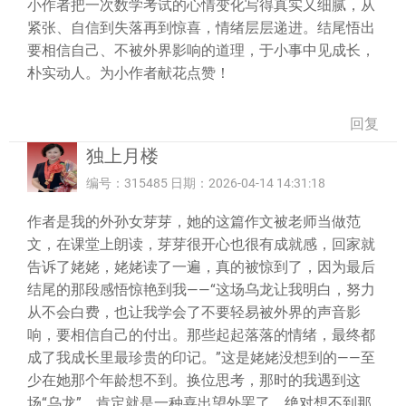
小作者把一次数学考试的心情变化写得真实又细腻，从
紧张、自信到失落再到惊喜，情绪层层递进。结尾悟出
要相信自己、不被外界影响的道理，于小事中见成长，
朴实动人。为小作者献花点赞！
回复
独上月楼
编号：315485 日期：2026-04-14 14:31:18
作者是我的外孙女芽芽，她的这篇作文被老师当做范
文，在课堂上朗读，芽芽很开心也很有成就感，回家就
告诉了姥姥，姥姥读了一遍，真的被惊到了，因为最后
结尾的那段感悟惊艳到我——“这场乌龙让我明白，努力
从不会白费，也让我学会了不要轻易被外界的声音影
响，要相信自己的付出。那些起起落落的情绪，最终都
成了我成长里最珍贵的印记。”这是姥姥没想到的——至
少在她那个年龄想不到。换位思考，那时的我遇到这
场“乌龙”，肯定就是一种喜出望外罢了，绝对想不到那