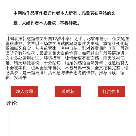
本网站作品著作权归作者本人所有，凡发表在网站的文
章，未经作者本人授权，不得转载。
【编者按】
这篇作文出自12岁小学生之手，尽管年龄小，但文笔显
得很成熟。文章以一场数学考试的乌龙事件为主线，将情绪变化写
得细腻又真实，从考前紧张、考中自信，到对答案后的欣喜，再到
误听分数的失落，最后真相大白的惊喜，如同过山车般层层递进。
文中多处运用心理、环境描写，让情绪更有画面感，雨天映衬低
落、晴天烘托喜悦，十分贴切。结尾的感悟自然升华，既道出努力
不会被辜负，也学会坚守自我，不被外界干扰。全文结构完整，情
感真挚，是一篇充满生活气息与成长思考的佳作。推荐阅读。编
辑：安瑞平
加入收藏
送鲜花
打赏作者
评论