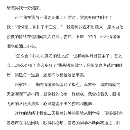
绪惹得我十分烦躁。
正当我在退与不退之间来回纠结时，突然有同学叫住了
我：“胡悦韬，你扣了十三分。” 我震惊的说不出话来，原本自信
骄傲的情绪在这瞬间跌入谷底，委屈、不解、害怕，种种情绪像
潮水般涌上心头。
“怎么会？我明明复习的这么好，也和同学对过答案了，怎么
会……怎么会扣了这么多分？”我呆愣在原地，仔细复盘考试时的经
历，回忆每一道题，还是不敢相信这是事实。
回家路上，我的情绪很低落到了极点。车窗外，原本晴朗的
天空渐渐下起小雨，就像我的心情一样糟糕。我耷拉着头，眼泪
无声的从眼角滑落，心里是说不出的委屈和懊恼……
这样的情绪让我第二天带着红肿的眼睛来到学校，“唰唰唰”的
发卷声在耳边回响，吵得我心烦，发卷的同学不断向我逼近，我