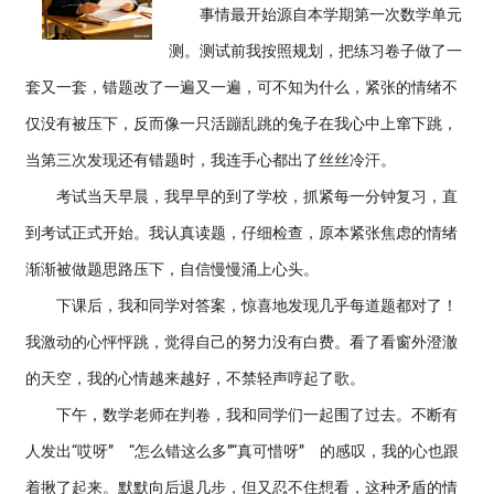
事情最开始源自本学期第一次数学单元
测。测试前我按照规划，把练习卷子做了一
套又一套，错题改了一遍又一遍，可不知为什么，紧张的情绪不
仅没有被压下，反而像一只活蹦乱跳的兔子在我心中上窜下跳，
当第三次发现还有错题时，我连手心都出了丝丝冷汗。
考试当天早晨，我早早的到了学校，抓紧每一分钟复习，直
到考试正式开始。我认真读题，仔细检查，原本紧张焦虑的情绪
渐渐被做题思路压下，自信慢慢涌上心头。
下课后，我和同学对答案，惊喜地发现几乎每道题都对了！
我激动的心怦怦跳，觉得自己的努力没有白费。看了看窗外澄澈
的天空，我的心情越来越好，不禁轻声哼起了歌。
下午，数学老师在判卷，我和同学们一起围了过去。不断有
人发出“哎呀” “怎么错这么多”“真可惜呀” 的感叹，我的心也跟
着揪了起来。默默向后退几步，但又忍不住想看，这种矛盾的情