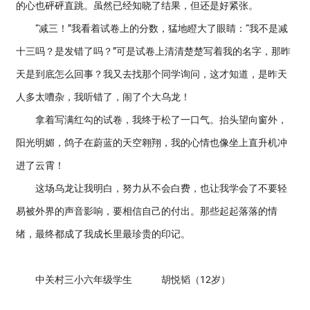
的心也砰砰直跳。虽然已经知晓了结果，但还是好紧张。
“减三！”我看着试卷上的分数，猛地瞪大了眼睛：“我不是减
十三吗？是发错了吗？”可是试卷上清清楚楚写着我的名字，那昨
天是到底怎么回事？我又去找那个同学询问，这才知道，是昨天
人多太嘈杂，我听错了，闹了个大乌龙！
拿着写满红勾的试卷，我终于松了一口气。抬头望向窗外，
阳光明媚，鸽子在蔚蓝的天空翱翔，我的心情也像坐上直升机冲
进了云霄！
这场乌龙让我明白，努力从不会白费，也让我学会了不要轻
易被外界的声音影响，要相信自己的付出。那些起起落落的情
绪，最终都成了我成长里最珍贵的印记。
中关村三小六年级学生 胡悦韬（12岁）