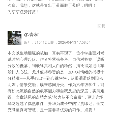
么多。我想，这就是青出于蓝而胜于蓝吧，呵呵！
为芽芽点赞打赏！
回复
冬青树
编号：315412 日期：2026-04-13 17:58:04
本文以生动细腻的笔触，真实再现了一位小学生面对考
试时的心理起伏。作者将紧张备考、自信对答案、误听
分数的低落，到最终真相大白的释然，描绘得如过山车
般扣人心弦。尤其值得称赞的是，文中对情绪的捕捉十
分精准——从手心出汗到心跳怦怦，从眼泪滑落到阳光
明媚，情景交融，读来感同身受。作为六年级学生，能
有如此流畅自然的叙事能力和自我反思的深度，实属难
得。文章结尾的点睛之笔“努力从不会白费”，更让这场
乌龙超越了偶然事件，升华为成长中的宝贵印记。全文
充满童真与智慧，是一篇非常优秀的习作。点赞！