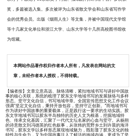
奖，多篇被选入集。多次被评为山东省散文学会和山东省写作学
会的优秀会员。出版《烟雨人生》等文集，并被中国现代文学馆
等十几家文化单位和浙江大学、山东大学等十几所高校图书馆收
为馆藏。
本网站作品著作权归作者本人所有，凡发表在网站的文
章，未经作者本人授权，不得转载。
【编者按】
文章立意高远、脉络清晰，紧扣地域书写与讲好中国故
事的核心关联，系统的梳理了胶东文学地域书写的发展脉络与多样
形态。坚守文化自信，书写地域华章。全国宣传思想文化工作会议
强调“坚定文化自信，秉持开放包容，坚持守正创新。”而地域书写
作为讲好中国故事的重要载体，正是践行这一要求的生动实践。胶
东文学地域书写以胶东半岛独特的历史人文为根基，挖掘地域特
色、传承文化基因，汇聚了一代代文坛名家的心血与坚守。从杨朔
的诗意散文到冯德英的红色叙事，从张炜的荒野乡土到许晨的海洋
书写，胶东文学以多样形态展现地域魅力，既彰显了胶东文化的独
特性与生命力，又为中国故事注入了鲜活的地域内涵，更成为了坚