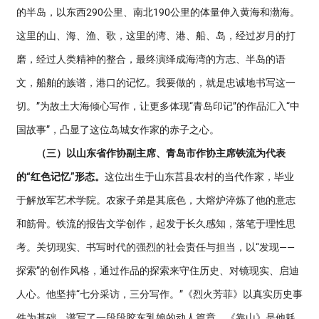
的半岛，以东西290公里、南北190公里的体量伸入黄海和渤海。
这里的山、海、渔、歌，这里的湾、港、船、岛，经过岁月的打
磨，经过人类精神的整合，最终演绎成海湾的方志、半岛的语
文，船舶的族谱，港口的记忆。我要做的，就是忠诚地书写这一
切。”为故土大海倾心写作，让更多体现“青岛印记”的作品汇入“中
国故事”，凸显了这位岛城女作家的赤子之心。
（三）以山东省作协副主席、青岛市作协主席铁流为代表
的“红色记忆”形态。
这位出生于山东莒县农村的当代作家，毕业
于解放军艺术学院。农家子弟是其底色，大熔炉淬炼了他的意志
和筋骨。铁流的报告文学创作，起发于长久感知，落笔于理性思
考。关切现实、书写时代的强烈的社会责任与担当，以“发现——
探索”的创作风格，通过作品的探索来守住历史、对镜现实、启迪
人心。他坚持“七分采访，三分写作。”《烈火芳菲》以真实历史事
件为基础，谱写了一段段胶东乳娘的动人篇章。《靠山》是他耗