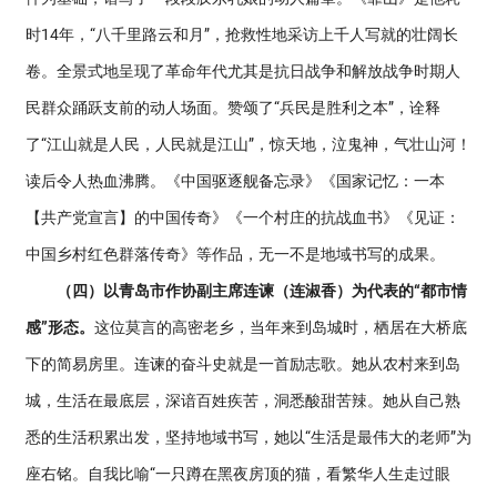
时14年，“八千里路云和月”，抢救性地采访上千人写就的壮阔长
卷。全景式地呈现了革命年代尤其是抗日战争和解放战争时期人
民群众踊跃支前的动人场面。赞颂了“兵民是胜利之本”，诠释
了“江山就是人民，人民就是江山”，惊天地，泣鬼神，气壮山河！
读后令人热血沸腾。《中国驱逐舰备忘录》《国家记忆：一本
【共产党宣言】的中国传奇》《一个村庄的抗战血书》《见证：
中国乡村红色群落传奇》等作品，无一不是地域书写的成果。
（四）以青岛市作协副主席连谏（连淑香）为代表的“都市情
感”形态。
这位莫言的高密老乡，当年来到岛城时，栖居在大桥底
下的简易房里。连谏的奋斗史就是一首励志歌。她从农村来到岛
城，生活在最底层，深谙百姓疾苦，洞悉酸甜苦辣。她从自己熟
悉的生活积累出发，坚持地域书写，她以“生活是最伟大的老师”为
座右铭。自我比喻“一只蹲在黑夜房顶的猫，看繁华人生走过眼