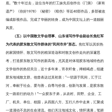
底。”数十年过去，这位当年的打工妹先后创作出《门第》《家有
遗产》《你好1978》《秘密》《暗伤》等近40部作品，多部被改
编成影视作品。完成了华丽的转身，成为中国文坛上的一道靓丽
风景。
（五）以中国散文学会理事、山东省写作学会副会长焦红军
为代表的胶东散文写作群体的“民间市井”形态。
焦红军以其炽热
的家国情怀、散文写作的精深造诣和对散文创作走向的深邃思
考，打造胶东散文写作的新高地，尤其是对体现胶东地域特色的
文学创作的热切关注，近十多年来，宵衣旰食，殚精竭虑，组建
胶东地域散文群。他曾表达过其初衷：“一切源于民间，汇于江
河，奉献于社会。爱与善，自尊与价值，创新与发展，是胶东散
文一路前行的动力！”一众胶东子弟，从农村、田野、企业、工
厂、机关、单位、校园，从四面八方、五行八作中走来，汇聚成
一道涌动不息的生命潜流。他们关注地域文化，情怀满满，笔耕