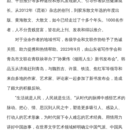
励、平台推介等多种途径和形式发现新人、引导作者队伍健康成
长。从2012年《昆嵛》杂志的创刊，到胶东散文年选的年度出
版、黄海散文、大散文，如今已经走过了十多个年头。1000名作
者，人不分贵贱贫富，皆在此上刊、发表和得以推介。
对于业余作者的地域书写，各级学会和文联作协给予了热诚
关照、助力提携和热情帮助。2023年9月，由山东省写作学会和
青岛市文联在青联袂举办了“孙秉伟《烟雨人生》新书发布会”。韩
品玉从济南赶到青岛，与魏胜吉、许晨、铁流、焦红军等领导和
来自多地的作家、艺术家、评论家一起参加了新书发布会，造成
了颇大的积极反响。
“生活就是人民，人民就是生活。”从时代的脉搏中感悟艺术的
脉动。把心、情、思沉到人民之中，塑造更多吸引人、感染人、
打动人的艺术形象，为时代留下令人难忘的艺术经典。用情用力
讲好中国故事，在世界文学艺术领域鲜明确立中国气派、中国风