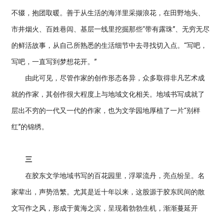
不辍，抱团取暖。善于从生活的海洋里采撷浪花，在田野地头、
市井烟火、百姓巷闾、基层一线里挖掘那些“带有露珠”、无穷无尽
的鲜活故事，从自己所熟悉的生活细节中去寻找切入点。“写吧，
写吧，一直写到梦想花开。”
由此可见，尽管作家的创作形态各异，众多取得非凡艺术成
就的作家，其创作很大程度上与地域文化相关。地域书写成就了
层出不穷的一代又一代的作家，也为文学园地厚植了一片“别样
红”的锦绣。
三
在胶东文学地域书写的百花园里，浮翠流丹，亮点纷呈。名
家辈出，声势浩繁。尤其是近十年以来，这股源于胶东民间的散
文写作之风，形成于黄海之滨，呈现着勃勃生机，渐渐蔓延开