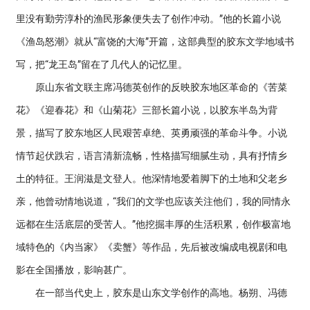
里没有勤劳淳朴的渔民形象便失去了创作冲动。”他的长篇小说
《渔岛怒潮》就从“富饶的大海”开篇，这部典型的胶东文学地域书
写，把“龙王岛”留在了几代人的记忆里。
原山东省文联主席冯德英创作的反映胶东地区革命的《苦菜
花》《迎春花》和《山菊花》三部长篇小说，以胶东半岛为背
景，描写了胶东地区人民艰苦卓绝、英勇顽强的革命斗争。小说
情节起伏跌宕，语言清新流畅，性格描写细腻生动，具有抒情乡
土的特征。王润滋是文登人。他深情地爱着脚下的土地和父老乡
亲，他曾动情地说道，“我们的文学也应该关注他们，我的同情永
远都在生活底层的受苦人。”他挖掘丰厚的生活积累，创作极富地
域特色的《内当家》《卖蟹》等作品，先后被改编成电视剧和电
影在全国播放，影响甚广。
在一部当代史上，胶东是山东文学创作的高地。杨朔、冯德