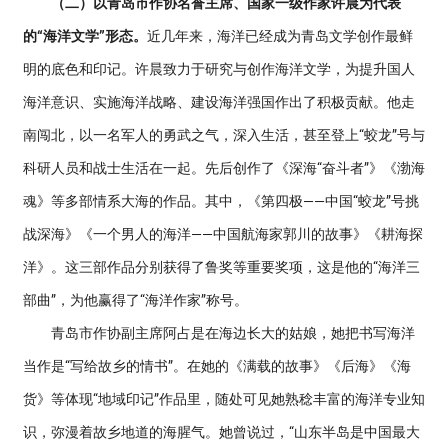
（二）以青岛市作协名誉主席、国家一级作家许晨为代表
的“海洋文学”形态。
近几年来，海洋已经成为青岛文学创作最鲜
明的底色和印记。许晨致力于研究与创作海洋文学，为提升国人
海洋意识、实施海洋战略、建设海洋强国作出了积极贡献。他走
南闯北，以一名军人的勇武之气，深入生活，甚至登上“蛟龙”号与
科研人员和战士生活在一起。先后创作了《深海“奋斗者”》《渤海
魂》等多部情系大海的作品。其中，《第四极——中国“蛟龙”号挑
战深海》《一个男人的海洋——中国航海家郭川的故事》《耕海探
洋》。这三部作品分别获得了鲁奖等重要奖项，这是他的“海洋三
部曲”，为他赢得了“海洋作家”称号。
青岛市作协副主席阿占是在海边长大的姑娘，她把书写海洋
当作是“写给故乡的情书”。在她的《满载的故事》《后海》《海
货》等体现“地域印记”作品里，随处可见她熟稔丰富的海洋专业知
识，弥漫着故乡地道的海腥气。她曾说过，“山东半岛是中国最大