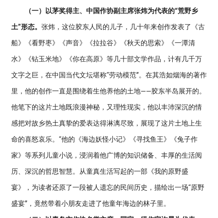
（一）以茅奖得主、中国作协副主席张炜为代表的“荒野乡
土”形态。
张炜，这位胶东人民的儿子，几十年来创作发表了《古
船》《看野枣》《声音》《拉拉谷》《秋天的思索》《一潭清
水》《钻玉米地》《你在高原》等几十部文学作品，计有几千万
文字之巨，在中国当代文坛堪称“劳动模范”。在其浩如烟海的著作
里，他的创作一直是围绕着生他养他的土地——胶东半岛展开的。
他笔下的这片土地既浪漫神秘，又理性现实，他以丰沛深沉的情
感把对故乡热土真挚的爱表达得淋漓尽致，展现了这片土地上生
命的喜怒哀乐。“他的《海边妖怪小记》《寻找鱼王》《兔子作
家》等系列儿童小说，浸润着他广博的知识储备、丰厚的生活阅
历、深沉的哲思智慧。从童真生活写起的一部《我的原野盛
宴》，为读者还原了一段被人遗忘的民间历史，描绘出一场“原野
盛宴”，竟然带着小朋友走进了他童年海边的林子里。