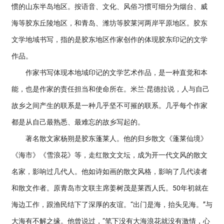
惯的山东半岛地区。按语音、文化、风俗习惯可细分为烟台、威
海等胶东丘陵地区，和青岛、潍坊等胶莱河两岸平原地区。胶东
文学地域书写，指的是胶东地区作家创作的体现胶东印记的文学
作品。
作家书写体现本地域印记的文学艺术作品，是一种直觉和本
能，也是作家的责任担当和使命所在。米兰·昆德拉说，人与自己
故乡之间产生的联系是一种几乎坚不可摧的联系。几乎每个作家
都是从自己最熟悉、最难忘的故乡写起的。
著名散文家杨朔是胶东蓬莱人。他的归乡散文《蓬莱仙境》
《海市》《雪浪花》等，走红散文文坛，成为开一代文风的散文
名家，影响过几代人。他如诗如画的散文风格，影响了几代读者
和散文作者。原青岛市文联主席姜树茂是莱西人氏。50年初就在
海边工作，跟渔民结下了深厚的友谊。“出门是海，抬头见海。”与
大海有不解之缘。他曾说过，“笔下没有大海浪花就没有激情，心