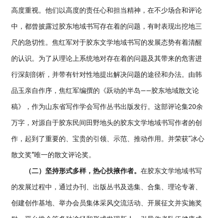
高度重视。他们以高度的责任心和担当精神，在不少场合和评论
中，都曾披露过胶东地域书写存在着的问题，有时表现出挖地三
尺的急切性。焦红军对于胶东文学地域书写的发展态势有着清醒
的认识。为了从理论上系统地对存在着的问题及其带来的危害进
行深刻剖析，并带有针对性地提出解决问题的途径和办法。由韩
品玉亲自作序，焦红军编撰的《跃动的半岛——胶东地域散文论
稿》，作为山东省写作学会写作丛书出版发行。这部评论集20余
万字，对源自于胶东民间田野地头的胶东文学地域书写作者的创
作，起到了重要的、宝贵的引领、示范、推动作用。并荣获“冰心
散文奖”唯一的散文评论奖。
（二）坚持形式多样，热心扶掖作者。
在胶东文学地域书写
的发展过程中，通过办刊、出版丛书及选集、合集、理论专著、
创建创作基地、举办会员集体采风交流活动、开展征文并实施奖