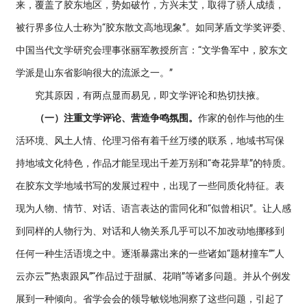
来，覆盖了胶东地区，势如破竹，方兴未艾，取得了骄人成绩，
被行界多位人士称为“胶东散文高地现象”。如同茅盾文学奖评委、
中国当代文学研究会理事张丽军教授所言：“文学鲁军中，胶东文
学派是山东省影响很大的流派之一。”
究其原因，有两点显而易见，即文学评论和热切扶掖。
（一）注重文学评论、营造争鸣氛围。
作家的创作与他的生
活环境、风土人情、伦理习俗有着千丝万缕的联系，地域书写保
持地域文化特色，作品才能呈现出千差万别和“奇花异草”的特质。
在胶东文学地域书写的发展过程中，出现了一些同质化特征。表
现为人物、情节、对话、语言表达的雷同化和“似曾相识”。让人感
到同样的人物行为、对话和人物关系几乎可以不加改动地挪移到
任何一种生活语境之中。逐渐暴露出来的一些诸如“题材撞车”“人
云亦云”“热衷跟风”“作品过于甜腻、花哨”等诸多问题。并从个例发
展到一种倾向。省学会会的领导敏锐地洞察了这些问题，引起了