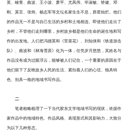
英、峻青、曲波、王小波、萧平、尤凤伟、毕淑敏、矫健、邓
刚、莫言、张炜、杨志军等文坛名家生生不息，群星灿烂。他们
的作品无一不是与自己生活的乡村和土地相连。即使他们走出了
乡村，不管他们走到哪里，乡村故乡都是他们生命的诞生地和写
作的出发地。人们把冯德英和《苦菜花》、刘知侠和《铁道游击
队》、曲波和《林海雪原》化为一体，任凭岁月悠悠，其姓名与
作品没有成为过眼浮云，能够被人们记住，一个重要的原因在于
他们留下了反映故乡人民的生活、紧扣着人们的心弦、独具特
色、别具一格的地域书写作品。
二
笔者粗略梳理了一下当代胶东文学地域书写的现状，依据作
家作品中的地域特色、作品风格、表现形式和其影响力，大致分
为以下几种形态。