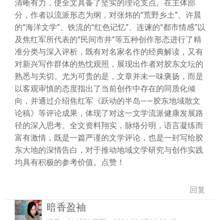
清晰有力，使全文具备了坚实的理论支点。在主体部
分，作者以流派形态为纲，对张炜的“荒野乡土”、许晨
的“海洋文学”、铁流的“红色记忆”、连谏的“都市情感”以
及焦红军所代表的“民间市井”等五种创作形态进行了精
准分类与深入评析，既有对名家名作的经典解读，又有
对新兴写作群体的热忱观照，展现出作者对胶东文坛的
熟悉与关切。尤为可贵的是，文章并未一味褒扬，而是
以客观审慎的态度指出了当前创作中存在的同质化倾
向，并通过介绍焦红军《跃动的半岛——胶东地域散文
论稿》等评论成果，体现了对这一文学流派健康发展路
径的深入思考。全文资料翔实，脉络分明，语言凝练而
富有激情，既是一篇严谨的文学评论，也是一封写给胶
东大地的深情告白，对于推动地域文学研究与创作实践
均具有积极的参考价值。点赞！
回复
暗香盈袖