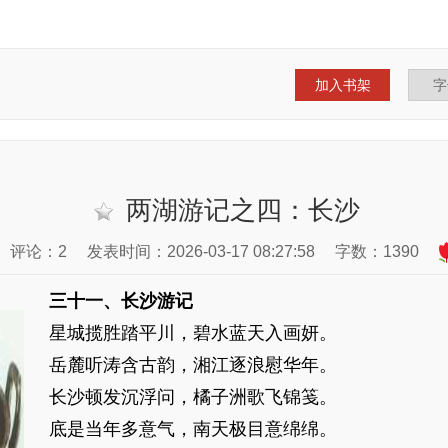
加入书架
两湖游记之四：长沙
评论：2
发表时间：2026-03-17 08:27:58
字数：1390
三十一、长沙游记
星城揽胜踏平川，碧水蓝天入画妍。
岳麓听涛含古韵，湘江逐浪慰华年。
长沙顿发沉浮问，橘子洲歌飞锦笺。
底是当年多意气，南天极目意绵绵。