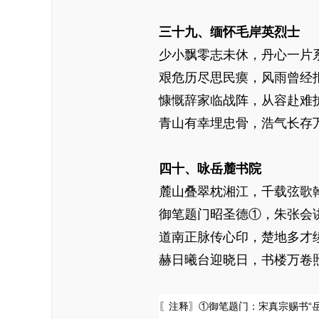
三十九、缅怀毛岸英烈士
少小飘零志未休，丹心一片
艰危历尽思民瘼，风雨曾经
慷慨辞家临战阵，从容赴难
青山有幸埋忠骨，浩气长存
四十、咏岳麓书院
麓山叠翠枕湘江，千载弦歌
御笔题门昭圣德①，朱张会
道南正脉传心印，楚地多才
赫日曦台迎晓日，书楼万卷
〖注释〗①御笔题门：宋真宗赐书“