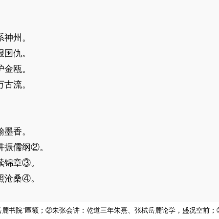
系神州。
报国仇。
护金瓯。
万古流。
翰墨香。
讲振儒纲②。
续锦章③。
照沧桑④。
岳麓书院”匾额；②朱张会讲：乾道三年朱熹、张栻岳麓论学，盛况空前；