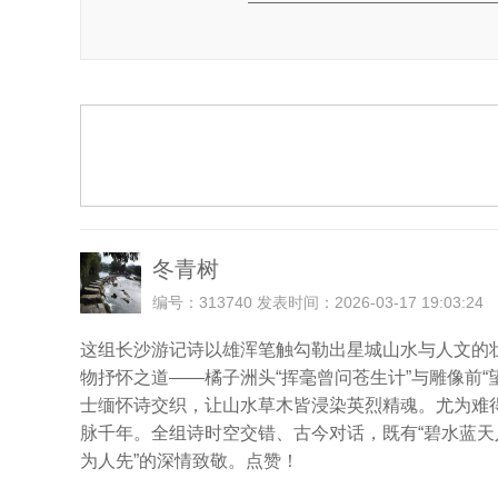
冬青树
编号：313740 发表时间：2026-03-17 19:03:24
这组长沙游记诗以雄浑笔触勾勒出星城山水与人文的
物抒怀之道——橘子洲头“挥毫曾问苍生计”与雕像前
士缅怀诗交织，让山水草木皆浸染英烈精魂。尤为难得
脉千年。全组诗时空交错、古今对话，既有“碧水蓝天入
为人先”的深情致敬。点赞！