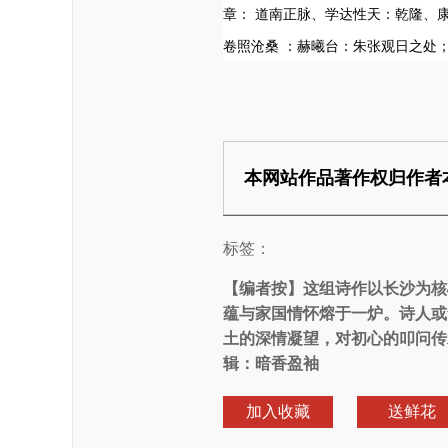
章： 道南正脉、学达性天：乾隆、
卷照沧桑 ：赫曦台：朱张观日之处
本网站作品著作权归作者
标签：
【编者按】
这组诗作以长沙为核
蕴与家国情怀熔于一炉。诗人或
土的深情凝望，对初心的叩问传
辑：暗香盈袖
加入收藏
送鲜花