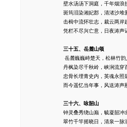
壁水汤汤下洞庭，千年烟浪
斑筠泪染湘妃郡，清渚沙堆
击楫中流怀壮志，裁云两岸
凭栏不尽兴亡意，日夜涛声
三十五、岳麓山颂
岳麓巍巍峙楚天，松林竹韵
丹枫染尽千秋岭，峡涧流穿
忠骨长埋青史内，英魂永照
而今遥忆当年事，风送涛声
三十六、咏韶山
钟灵叠秀绕山巅，毓凝韶冲
翠竹千竿摇晓日，清泉一脉