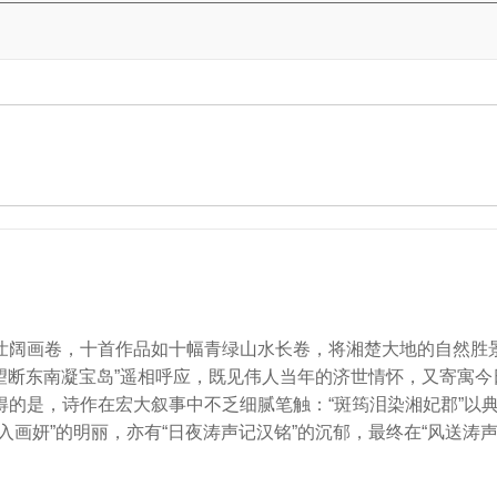
壮阔画卷，十首作品如十幅青绿山水长卷，将湘楚大地的自然胜
“望断东南凝宝岛”遥相呼应，既见伟人当年的济世情怀，又寄寓今
的是，诗作在宏大叙事中不乏细腻笔触：“斑筠泪染湘妃郡”以典
画妍”的明丽，亦有“日夜涛声记汉铭”的沉郁，最终在“风送涛