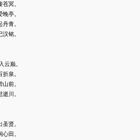
接苍冥。
爱晚亭。
起丹青。
记汉铭。
入云巅。
百折泉。
碧山前。
慰逝川。
出圣贤。
润心田。