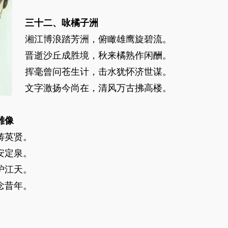
三十二、咏橘子洲
湘江博浪踏芳洲，俯瞰雄鹰旋碧流。
晋逝沙丘成胜境，秋来橘熟作闲酬。
挥毫曾问苍生计，击水犹怀济世谋。
文字激扬今尚在，清风万古拂高楼。
雕像
铸英贤。
安定泉。
护江天。
念昔年。