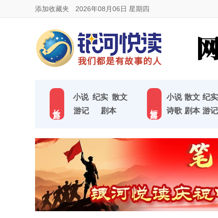
添加收藏夹
2026年08月06日 星期四
小说
纪实
散文
小说
散文
纪实
长 篇
短 篇
游记
剧本
诗歌
剧本
游记