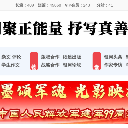
长篇：
409
短篇：
45868
VIP会员：
243
分站：
41
杂文
评论
版权合作
纸质出版
银河头条
特 色
专 题
学生作文
战略合作
银河论坛
作家专访