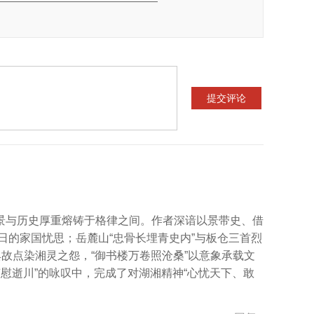
景与历史厚重熔铸于格律之间。作者深谙以景带史、借
日的家国忧思；岳麓山“忠骨长埋青史内”与板仓三首烈
故点染湘灵之怨，“御书楼万卷照沧桑”以意象承载文
声慰逝川”的咏叹中，完成了对湖湘精神“心忧天下、敢