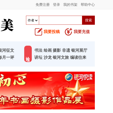
免费注册
登录
我的书架
帮助中心
我要投稿
我要充值
银河征文
书法
绘画
摄影
非遗
银河展厅
论 坛
每月一评
讲坛
沙龙
银河文旅
编读往来