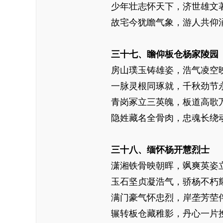
少年壮志怀天下，济世雄文
故宅今犹瞻气象，游人共仰
三十七、瞻仰板仓杨家陵园
房山璞玉铸雄姿，浩气凌空
一脉灵根同琢就，千秋劲节
青岗冢立三英魄，板道高歌
隐姓藏名全骨肉，忠魂长绕
三十八、缅怀杨开慧烈士
潇湘铁骨映朝晖，飒爽英姿
玉石坚贞凝浩气，骄杨不朽
满门豪气怀忠烈，岸垄芳茔
辗转板仓藏稚影，丹心一片