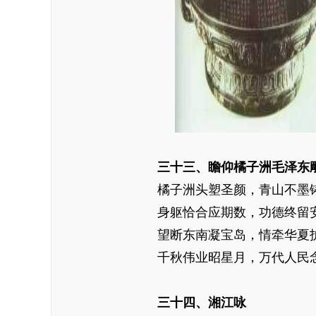
三十三、瞻仰橘子洲毛泽东
橘子洲头塑圣颜，青山不墨
身躯恰合应期数，功德终留
望断东南凝宝岛，情牵华夏
千秋伟业昭星月，万代人民
三十四、湘江咏