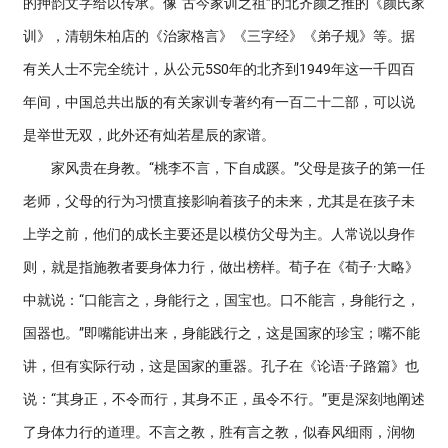
的押韵文字给以传承。像“古今家训之祖”的北齐颜之推的《颜氏家
训》，清朝朱柏店的《治家格言》《三字经》《弟子规》等。据
有关人士不完全统计，从公元5S0年的北齐到1949年这一千四百
年间，中国总共出版的有关家训专著约有一百二十二部，可以说
是举世无双，此外还有灿若星辰的家谱。
家风贵在身教。“桃李不言，下自成蹊。”父母是孩子的第一任
老师，父母的行为习惯直接影响着孩子的未来，尤其是在孩子未
上学之前，他们的成长主要还是以模仿父母为主。人常说以身作
则，就是指施教者要身体力行，做出榜样。荀子在《荀子·大略》
中就说：“口能言之，身能行之，国宝也。口不能言，身能行之，
国器也。”即嘴能讲出来，身能践行之，这是国家的珍宝；嘴不能
讲，但有实际行动，这是国家的重器。孔子在《论语·子路篇》也
说：“其身正，不令而行，其身不正，虽令不行。”更是深刻地阐述
了身体力行的道理。不言之教，胜有言之教，似春风细雨，润物