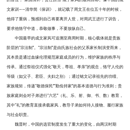
文家训——清华简《保训》，就记载了周文王在位五十年的时候，
他得了重病，预感到自己将要离开人世，对周武王进行了训告，
要求他恪守中道，恭敬做事，不要放纵自己。
中国最早的成文家风可追溯至商周时期，核心载体就是贵族
阶层的“宗法制”。“宗法制”是由氏族社会的父系家长制演变而来，
其本质是通过血缘伦理规范家庭成员的行为，维护家族的秩序与
传承。通过祭祖仪式强化“敬天，尊祖、孝亲”的观念，恪守人伦的
等级（如父子、君臣、夫妇之别）；通过铭文记录祖先的功绩、
家族规矩，传递“敬德保民”“勤俭持家”的基本道德与行为准则；贵
族家庭则会对子弟进行“六艺”（礼、乐、射、御、书、数）教育，
其中“礼”的教育直接承载家风，教导子弟如何待人接物、履行家族
与社会职责。
魏晋时，中国的选官制度发生了重大的变化，由两汉时期