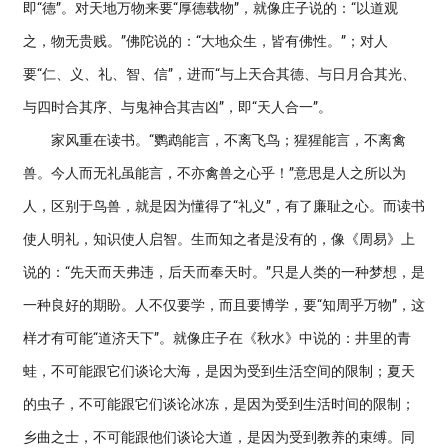
即“德”。对天地万物来要“厚德载物”，就像庄子说的：“以道观
之，物无贵贱。”佛陀说的：“大地众生，皆有佛性。”；对人
要“仁、义、礼、智、信”，进而“与上天合其德、与日月合其光、
与四时合其序、与鬼神合其吉凶”，即“天人合一”。
家风重在读书。“鹦鹉能言，不离飞鸟；猩猩能言，不离禽
兽。今人而无礼虽能言，不亦禽兽之心乎！”意思是人之所以为
人，区别于鸟兽，就是因为懂得了“礼义”，有了廉耻之心。而读书
使人明礼，知识使人启智。生而知之者是没有的，像《周易》上
说的：“先天而天弗违，后天而奉天时。”只是人类的一种梦想，是
一种良好的期盼。人不仅要学，而且要博学，要“知周乎万物”，这
样才有可能“道济天下”。就像庄子在《秋水》中说的：井里的青
蛙，不可能跟它们谈论大海，是因为受到生活空间的限制；夏天
的虫子，不可能跟它们谈论冰冻，是因为受到生活时间的限制；
乡曲之士，不可能跟他们谈论大道，是因为受到教养的束缚。同