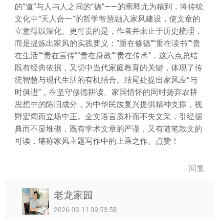
的“道”与人与人之间的“德”——的阐释尤为精到，将传统
文化中“天人合一”的哲学智慧融入家风建设，使文章的
立意得以深化。更可贵的是，作者并未止于历史梳理，
而是提炼出家风的实践要义：“重在修德”“重在读书”“贵
在生活”“贵在言传”“贵在身教”“贵在传承”，这六点总结
既有经典依据，又切中当代家庭教育的关键，体现了传
统智慧与现代生活的有机结合。结尾处提出家风应“与
时俱进”，在坚守修德耕读、家国情怀的同时扬弃农耕
思想中的陈旧成分，为中华民族复兴提供精神支撑，视
野宏阔而立场中正。全文语言质朴而不失文采，引经据
典而不显堆砌，既有学术文章的严谨，又有随笔散文的
可读，堪称家风主题写作中的上乘之作。点赞！
回复
老龙家园
2026-03-11 09:53:58