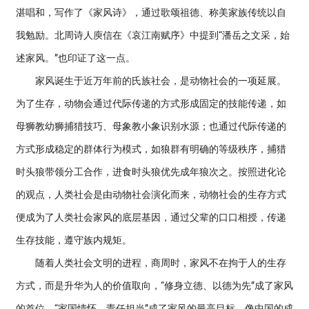
湛唱和，写作了《家风诗》，通过歌颂祖德、称美家族传统以自
我勉励。北周诗人庾信在《哀江南赋序》中提到“潘岳之文采，始
述家风。”也印证了这一点。
家风诞生于近万年前的氏族社会，是动物社会的一项延展。
为了生存，动物会通过代际传递的方式形成固定的技能传递，如
母狮教幼狮捕猎技巧、母象教小象识别水源；也通过代际传递的
方式形成稳定的群体行为模式，如狼群有明确的等级秩序，捕猎
时头狼带领分工合作，进食时头狼优先成年狼次之。按照进化论
的观点，人类社会是由动物社会演化而来，动物社会的生存方式
便成为了人类社会家风的底层基因，通过父辈的口口相授，传递
生存技能，遵守族内规矩。
随着人类社会文明的进程，商周时，家风不在拘于人的生存
方式，而是升华为人的价值取向，“修身立德、以德为先”成了家风
的首位，“家国情怀，责任担当”成了家风的最高目标。像中国的成