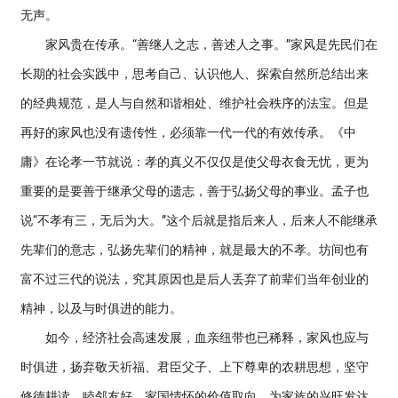
无声。
家风贵在传承。“善继人之志，善述人之事。”家风是先民们在
长期的社会实践中，思考自己、认识他人、探索自然所总结出来
的经典规范，是人与自然和谐相处、维护社会秩序的法宝。但是
再好的家风也没有遗传性，必须靠一代一代的有效传承。《中
庸》在论孝一节就说：孝的真义不仅仅是使父母衣食无忧，更为
重要的是要善于继承父母的遗志，善于弘扬父母的事业。孟子也
说“不孝有三，无后为大。”这个后就是指后来人，后来人不能继承
先辈们的意志，弘扬先辈们的精神，就是最大的不孝。坊间也有
富不过三代的说法，究其原因也是后人丢弃了前辈们当年创业的
精神，以及与时俱进的能力。
如今，经济社会高速发展，血亲纽带也已稀释，家风也应与
时俱进，扬弃敬天祈福、君臣父子、上下尊卑的农耕思想，坚守
修德耕读、睦邻友好、家国情怀的价值取向，为家族的兴旺发达