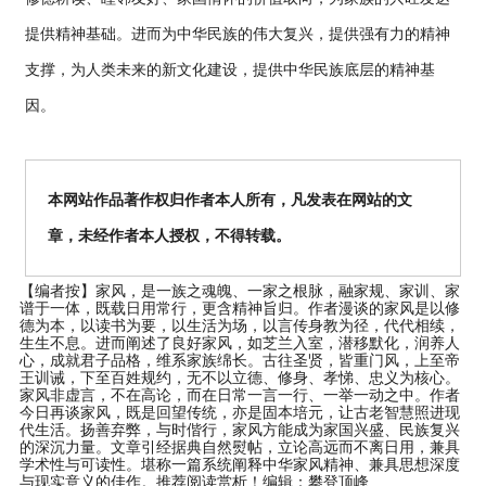
提供精神基础。进而为中华民族的伟大复兴，提供强有力的精神
支撑，为人类未来的新文化建设，提供中华民族底层的精神基
因。
本网站作品著作权归作者本人所有，凡发表在网站的文
章，未经作者本人授权，不得转载。
【编者按】
家风，是一族之魂魄、一家之根脉，融家规、家训、家
谱于一体，既载日用常行，更含精神旨归。作者漫谈的家风是以修
德为本，以读书为要，以生活为场，以言传身教为径，代代相续，
生生不息。进而阐述了良好家风，如芝兰入室，潜移默化，润养人
心，成就君子品格，维系家族绵长。古往圣贤，皆重门风，上至帝
王训诫，下至百姓规约，无不以立德、修身、孝悌、忠义为核心。
家风非虚言，不在高论，而在日常一言一行、一举一动之中。作者
今日再谈家风，既是回望传统，亦是固本培元，让古老智慧照进现
代生活。扬善弃弊，与时偕行，家风方能成为家国兴盛、民族复兴
的深沉力量。文章引经据典自然熨帖，立论高远而不离日用，兼具
学术性与可读性。堪称一篇系统阐释中华家风精神、兼具思想深度
与现实意义的佳作。推荐阅读赏析！编辑：攀登顶峰