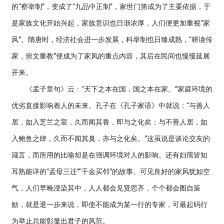
的“察举制”，变成了“九品中正制”，家世门第成为了主要依据，于
是家族文化开始兴起，家族意识也日渐浓厚，人们便更加重视“家
风”。隋唐时，经济社会进一步发展，科举制也日臻成熟，“耕读传
家，崇文重教”便成为了家风的重点内容，其后在民间也慢慢延展
开来。
《孟子章句》云：“天下之本在国，国之本在家。”家庭环境的
优劣直接影响着人的未来。孔子在《孔子家语》中就说：“与善人
居，如入芝兰之室，久而闻其香，即与之化矣；与不善人居，如
入鲍鱼之肆，久而不闻其臭，亦与之化矣。”这虽说是谈论交友的
箴言，而所用的比喻却是在强调环境对人的影响。还有妇孺皆知
耳熟能详的“孟母三迁”“千金买邻”的故事。可见良好的家风犹如空
气，人们早晚浸染其中，人人都会见贤思齐，个个都会图自策
励，就是退一步来说，即使不能成为某一行的专家，可最起码行
为举止总能彰显出君子的风范。