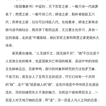
《曾国藩家书》中提到，天下官宦之家，一般只传一代就萧
条了；商贾之家，一般可传三代；耕读之家，勤朴者能延五六
代；而孝友之家，往往可以绵延八代。在他看来，耕读之家将农
耕与读书相结合，既培养了勤劳品质，又注重文化学习，具有一
定的底蕴，走的是“中庸路线，相比官宦之家和商贾之家更能长久
传承。
家风重在修德。“人无德不立，国无德不兴”。“德”不仅仅是个
人安身立命的根本，也是国家兴亡和谐的根基。虽说中华的传统
文化林林总总、百家争鸣，探讨的对象和研究的方法包罗万象、
千差万别，甚至步人了玄而又玄的泥沼，可它们却有一个共同
的“核”，这个“核“就是做人的“德”。这也许就是中华传统文化源远
流长、历经劫难而长久不衰的魅力。当然这个德有两层含义，一
层是人对天地万物的态度，即“道”；另一层是人与人之间的态度，