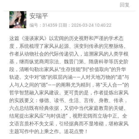
回复
安瑞平
编号：314359 日期：2026-03-24 10:40:22
这篇《漫谈家风》以宏阔的历史视野和严谨的学术态
度，系统梳理了家风从起源、演变到传承的完整脉络。
作者从动物社会的代际传递切入，追溯家风的人类学根
基，继而纵览商周宗法、魏晋门第、隋唐科举等历史阶
段，清晰勾勒出家风从“生存技能”到“价值取向”的升华
轨迹。文中对“德”的双层内涵——人对天地万物的“道”与
人与人之间的“德”——的阐释尤为精到，将“天人合一”的
哲学智慧融入家风建设。更可贵的是，作者提炼出家风
的实践要义：修德、读书、生活、言传、身教、传承，
六点总结既有经典依据，又切中当代家庭教育的关键。
结尾提出家风应“与时俱进”，视野宏阔而立场中正。全
文语言质朴不失文采，引经据典而不显堆砌，堪称家风
主题写作中的上乘之作。送花点赞！