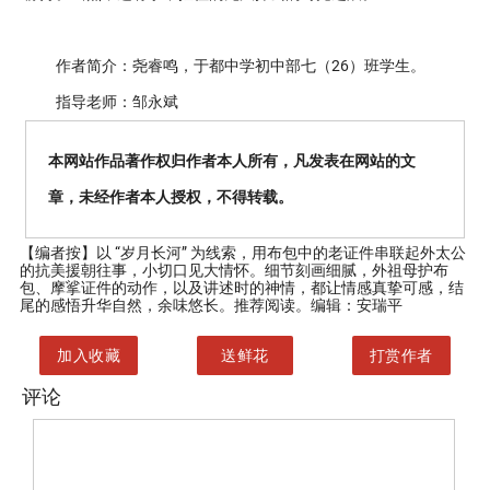
作者简介：尧睿鸣，于都中学初中部七（26）班学生。
指导老师：邹永斌
本网站作品著作权归作者本人所有，凡发表在网站的文
章，未经作者本人授权，不得转载。
【编者按】
以 “岁月长河” 为线索，用布包中的老证件串联起外太公
的抗美援朝往事，小切口见大情怀。细节刻画细腻，外祖母护布
包、摩挲证件的动作，以及讲述时的神情，都让情感真挚可感，结
尾的感悟升华自然，余味悠长。推荐阅读。编辑：安瑞平
加入收藏
送鲜花
打赏作者
评论