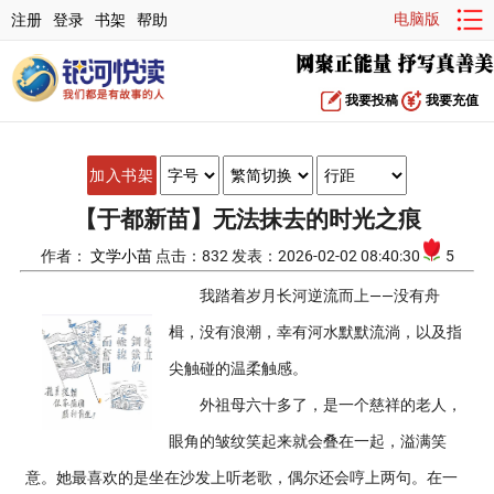
电脑版
注册
登录
书架
帮助
我要投稿
我要充值
加入书架
【于都新苗】无法抹去的时光之痕
作者：
文学小苗
点击：832 发表：2026-02-02 08:40:30
5
我踏着岁月长河逆流而上——没有舟
楫，没有浪潮，幸有河水默默流淌，以及指
尖触碰的温柔触感。
外祖母六十多了，是一个慈祥的老人，
眼角的皱纹笑起来就会叠在一起，溢满笑
意。她最喜欢的是坐在沙发上听老歌，偶尔还会哼上两句。在一