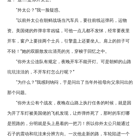
“外太公？”我一脸疑惑。
“以前外太公在朝鲜战场当汽车兵，要往前线运弹药，运物
资。美国佬的炸弹非常凶猛，可他一点儿都不发怵，经常要夜里
开车，窗户上要挂两个士兵，引擎盖上还要坐人。肩上的担子可
不轻！”她的双眼散发出清亮的光，穿梭于回忆之中。
“你外太公连队有规定，夜晚开车不能开灯。可是朝鲜的山路
坑坑洼洼的，不开车灯怎么行呢？”
“为什么？”我感到纳闷，于是问出了当年外祖母向父亲问出的
那个问题。
“你外太公有个战友，夜晚在山路上执行任务的时候，就是因
为开了车灯被美国佬的飞机发现，让炸弹炸死了，那时的车灯哪
是照路的，分明就是头上悬着的一把刀！所以你外太公只能通过
石子的震动和坑洼来分辨方向。一次他走新的路，车轮陷进一个