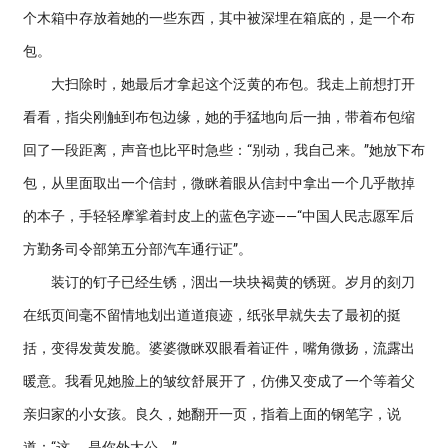
个木箱中存放着她的一些东西，其中被深埋在箱底的，是一个布
包。
大扫除时，她最后才拿起这个泛黄的布包。我走上前想打开
看看，指尖刚触到布包边缘，她的手猛地向后一抽，带着布包缩
回了一段距离，声音也比平时急些：“别动，我自己来。”她放下布
包，从里面取出一个信封，微眯着眼从信封中拿出一个几乎散掉
的本子，手轻轻摩挲着封皮上的蓝色字迹——“中国人民志愿军后
方勤务司令部第五分部汽车通行证”。
装订的钉子已经生锈，洇出一块块褐黄的锈斑。岁月的刻刀
在纸页间毫不留情地划出道道痕迹，纸张早就失去了最初的挺
括，变得发黄发脆。婆婆微眯双眼看着证件，嘴角微扬，流露出
暖意。我看见她脸上的皱纹舒展开了，仿佛又变成了一个等着父
亲归家的小女孩。良久，她翻开一页，指着上面的钢笔字，说
道：“这……是你外太公。”