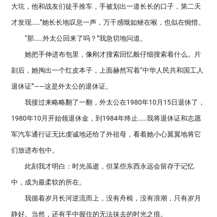
大坑，他和战友们徒手推车，手被划出一道长长的口子，第二天
才发现……”她长长地叹息一声，万千感慨如鲠在喉，也似在惋惜。
“那……外太公回来了吗？”我急切地问道。
她把手伸进布包里，像刚才搜索回忆般仔细搜索着什么。片
刻后，她掏出一个红皮本子，上面赫然写着“中华人民共和国工人
退休证”——这是外太公的退休证。
我接过来略略翻了一翻，外太公在1980年10月15日退休了，
1980年10月开始领退休金，到1984年终止……我将退休证和志愿
军汽车通行证无比虔诚地还给了外祖母，看着她小心翼翼地将它
们放进布包中。
此刻我才明白：时光虽逝，但某些东西永远会留存于记忆
中，成为最柔软的所在。
我循着岁月长河逆流而上，没有舟楫，没有浪潮，只有岁月
静好。当然，还有手中握住的无法抹去的时光之痕。