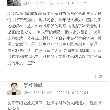
编号：311440 日期：2026-01-10 17:03:25
本文以深情的笔触描绘了小寒时节的自然景象与人文风
情，将节气知识、地域习俗、童年记忆和人生感悟完美
地编织在一起。作者以细腻的观察力捕捉了冰天雪地中
温暖的烟火气——炉火旁的闲话、腊八粥的甜香、冰河
上的嬉戏，又在冻土枯枝间洞察到生命孕育的坚韧与希
望。文章不仅是一幅生动的北方寒冬民俗画卷，更是一
曲对朴素生活、自然节律与人间温情的深情颂歌，让读
者在凛冽的寒风中，触摸到了文化传承的温度与时光沉
淀的厚度。点赞！
回复
攀登顶峰
编号：311414 日期：2026-01-10 12:29:04
文章于细微处见真章，让凛冬时节的人间烟火，漾出脉
脉温情。