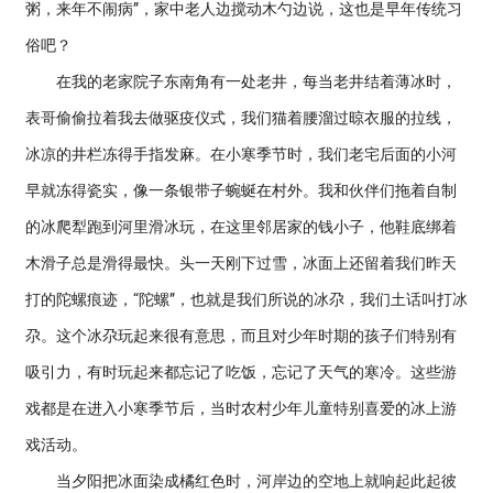
粥，来年不闹病”，家中老人边搅动木勺边说，这也是早年传统习
俗吧？
在我的老家院子东南角有一处老井，每当老井结着薄冰时，
表哥偷偷拉着我去做驱疫仪式，我们猫着腰溜过晾衣服的拉线，
冰凉的井栏冻得手指发麻。在小寒季节时，我们老宅后面的小河
早就冻得瓷实，像一条银带子蜿蜒在村外。我和伙伴们拖着自制
的冰爬犁跑到河里滑冰玩，在这里邻居家的钱小子，他鞋底绑着
木滑子总是滑得最快。头一天刚下过雪，冰面上还留着我们昨天
打的陀螺痕迹，“陀螺”，也就是我们所说的冰尕，我们土话叫打冰
尕。这个冰尕玩起来很有意思，而且对少年时期的孩子们特别有
吸引力，有时玩起来都忘记了吃饭，忘记了天气的寒冷。这些游
戏都是在进入小寒季节后，当时农村少年儿童特别喜爱的冰上游
戏活动。
当夕阳把冰面染成橘红色时，河岸边的空地上就响起此起彼