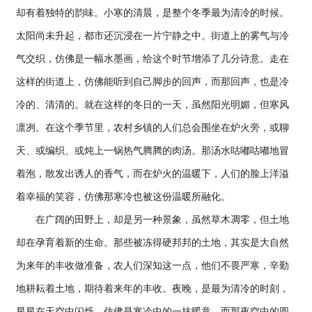
却有着独特的韵味。小寒的清晨，是整个冬季最为清冷的时候。
太阳尚未升起，都市还沉浸在一片宁静之中。街道上的雾气与冷
气交织，仿佛是一幅水墨画，给这个时节增添了几分诗意。走在
这样的街道上，仿佛能听到自己脚步的回声，而那回声，也是冷
冷的、清清的。就在这样的冬日的一天，虽然阳光明媚，但寒风
凛冽。在这个季节里，农村乡镇的人们总会围坐在炉火旁，或聊
天、或编织、或炖上一锅热气腾腾的肉汤。那汤水咕嘟咕嘟地冒
着泡，散发出诱人的香气，而在炉火的温暖下，人们的脸上洋溢
着幸福的笑容，仿佛那寒冷也被这份温暖所融化。
在广阔的田野上，却是另一种景象，虽然草木凋零，但土地
却在孕育着新的生命。那些被冻得硬邦邦的土地，其实是大自然
为来年的丰收做准备，农人们深知这一点，他们不畏严寒，辛勤
地耕耘着土地，期待着来年的丰收。夜晚，是最为清冷的时刻，
星星在天空中闪烁，仿佛是寒冷中的一抹暖意。而那夜空中的圆