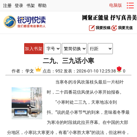
电脑版
注册
登录
书架
帮助
我要投稿
我要充值
加入书架
二九、三九话小寒
作者：
学文
点击：952 发表：2026-01-10 12:25:38
0
当寒冬的冷风吹落枝头最后一片枯叶
时，二十四番花信风便从小寒开始报春。
“小寒时处二三九，天寒地冻冷到
抖。”说的是小寒节气的到来，意味着冬季最
为寒冷的时段就此拉开序幕。在中国的大部
分地区，小寒比大寒更冷，有着“小寒胜大寒”的说法，但这种冷，