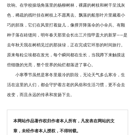
吹响。在学校操场角落里的杨柳树林，裸露的树枝和树干呈浅灰
色，稀疏的残叶挂在树枝上不愿离去。飘落的船形叶片里藏着小
巧的胚珠，它们在风里打着旋儿，像撑开降落伞的小伞兵。有颗
种子落在砖缝间，明年春天那里会长出三片指甲盖大的新芽——是
去年秋天我在树梢见过的那抹绿，正在完成它环形的时间旅行。
原来每粒尘埃都在发光，每个瞬间都在生长，当我蹲下来触摸这
些细微的光亮，整个世界的灿烂都落进了掌心。
小寒季节虽然是寒冬里最冷的阶段，无论天气多么寒冷，生
活在这里的人们，都会守护着古老的风俗和生活习惯，更不会去
改变，而且永远的传承和发扬下去。
本网站作品著作权归作者本人所有，凡发表在网站的文
章，未经作者本人授权，不得转载。