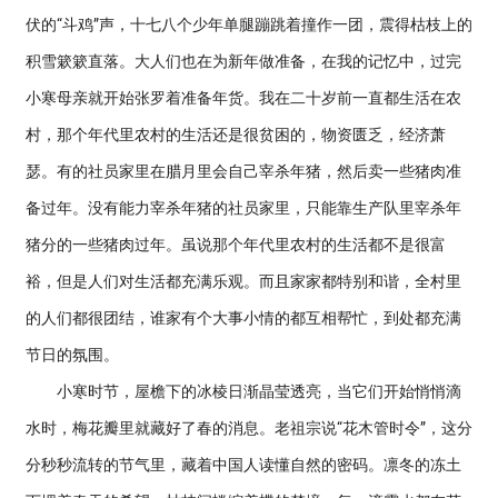
伏的“斗鸡”声，十七八个少年单腿蹦跳着撞作一团，震得枯枝上的
积雪簌簌直落。大人们也在为新年做准备，在我的记忆中，过完
小寒母亲就开始张罗着准备年货。我在二十岁前一直都生活在农
村，那个年代里农村的生活还是很贫困的，物资匮乏，经济萧
瑟。有的社员家里在腊月里会自己宰杀年猪，然后卖一些猪肉准
备过年。没有能力宰杀年猪的社员家里，只能靠生产队里宰杀年
猪分的一些猪肉过年。虽说那个年代里农村的生活都不是很富
裕，但是人们对生活都充满乐观。而且家家都特别和谐，全村里
的人们都很团结，谁家有个大事小情的都互相帮忙，到处都充满
节日的氛围。
小寒时节，屋檐下的冰棱日渐晶莹透亮，当它们开始悄悄滴
水时，梅花瓣里就藏好了春的消息。老祖宗说“花木管时令”，这分
分秒秒流转的节气里，藏着中国人读懂自然的密码。凛冬的冻土