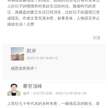
弟俩推磨碾地瓜干的场景。姐姐的话语包含着对未来过
上好日子的憧憬和对美好生活的向往。随着时代的变
迁，推碾盘的匮乏生活已经消失，过好日子的愿望已变
成现实。作者文章充满乡愁，叙事具体，人物语言举止
描述生动！点赞
回复
郭岸
2025-12-30 19:09:12
感恩老师美评！
攀登顶峰
编号：310735 日期：2025-12-30 09:41:55
上世纪七十年代末的乡村冬夜，一碗地瓜豆的盼头，牵