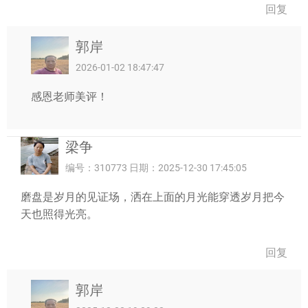
回复
郭岸
2026-01-02 18:47:47
感恩老师美评！
梁争
编号：310773 日期：2025-12-30 17:45:05
磨盘是岁月的见证场，洒在上面的月光能穿透岁月把今
天也照得光亮。
回复
郭岸