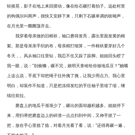
轻摇晃，影子在地上来回摆动，像在给石碾打着拍子。远处村里
的狗偶尔叫两声，很快又安静下来，只剩下石碾单调的吱呦声，
在月光里一圈圈荡开去。
我穿着母亲做的旧棉袄，袖口磨得发亮，露出里面发黄的棉
絮。那是母亲亲手织的布，母亲精打细算，一件棉袄要穿好几个
冬天，。风从袖口往里钻，我忍不住又跺了跺脚。姐姐回头瞪了
我一眼，说：“别偷懒，碾不完，娘明天拿啥给你做地瓜豆？”她嘴
上这么说，手底下却把绳子往外拽了拽，让我少用点力。我心里
明白，却装作不知道，只是把冻得发红的手往袖子里缩了缩，继
续往前拉。
磨盘上的地瓜干渐渐少了，碾出的面却越积越多。姐姐停下
来，用扫帚把磨盘边上的碎渣一点点扫到中间，又伸手抓了一
把，放在手心里捻了捻，对着月光看了看，说：“还得再碾一遍，