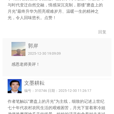
与时代变迁自然交融，情感深沉克制，那缕“磨盘上的
月光”最终升华为照亮艰难岁月、温暖一生的精神之
光，令人回味悠长。点赞！
回复
郭岸
2025-12-30 19:09:09
感恩老师美评！
文墨耕耘
编号：310746 日期：2025-12-30 11:26:17
作者笔触以“磨盘上的月光”为主线，细致的记述上世纪
七十年代农村农民生活的艰难困苦，月光下冒着寒冷姐