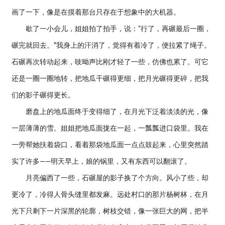
画了一下，像是在摸着那台只存在于想象中的大机器。
歇了一小会儿，姐姐拍了拍手，说：“行了，再碾最后一圈，
碾完就回去。”我身上的汗消了，觉得有着冷了，便拉紧了绳子。
石碾再次转动起来，吱呦声比刚才轻了一些，仿佛也累了。可它
还是一圈一圈地转，把地瓜干碾得更细，把月光碾得更碎，把我
们的影子碾得更长。
磨盘上的地瓜面终于变得细了，在月光下泛着淡淡的光，像
一层薄薄的雪。姐姐把地瓜面拢在一起，一瓢瓢进口袋里。我在
一旁帮她扶着袋口，看着那袋地瓜面一点点鼓起来，心里突然踏
实了许多——明天早上，娘的锅里，又有东西可以翻滚了。
月亮偏西了一些，石碾屋的影子换了个方向。风小了些，却
更冷了，冷得人骨头缝里都发麻。远处村口的那片杨树林，在月
光下只剩下一片深黑的轮廓，树枝交错，像一张巨大的网，把半