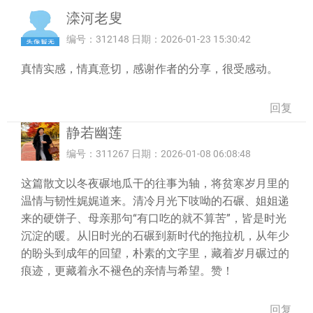
滦河老叟
编号：312148 日期：2026-01-23 15:30:42
真情实感，情真意切，感谢作者的分享，很受感动。
回复
静若幽莲
编号：311267 日期：2026-01-08 06:08:48
这篇散文以冬夜碾地瓜干的往事为轴，将贫寒岁月里的
温情与韧性娓娓道来。清冷月光下吱呦的石碾、姐姐递
来的硬饼子、母亲那句“有口吃的就不算苦”，皆是时光
沉淀的暖。从旧时光的石碾到新时代的拖拉机，从年少
的盼头到成年的回望，朴素的文字里，藏着岁月碾过的
痕迹，更藏着永不褪色的亲情与希望。赞！
回复