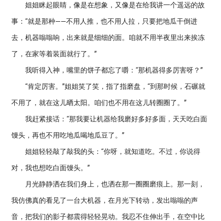
姐姐眯起眼睛，像是在想象，又像是在给我讲一个遥远的故
事：“就是那种——不用人推，也不用人拉，只要把地瓜干倒进
去，机器嗡嗡响，出来就是细细的面。咱就不用半夜里出来挨冻
了，在家等着装面就行了。”
我听得入神，嘴里的饼子都忘了嚼：“那机器得多厉害呀？”
“肯定厉害。”姐姐笑了笑，指了指磨盘，“到那时候，石碾就
不用了，就在这儿晒太阳。咱们也不用在这儿转圈圈了。”
我赶紧接话：“那我要让机器给我磨好多好多面，天天吃白面
馒头，再也不用吃地瓜喝地瓜豆了。”
姐姐轻轻敲了敲我的头：“你呀，就知道吃。不过，你说得
对，我也想吃白面馒头。”
月光静静洒在我们身上，也洒在那一圈圈磨痕上。那一刻，
我仿佛真的看见了一台大机器，在月光下转动，发出嗡嗡的声
音，把我们的影子都震得轻轻晃动。我忍不住伸出手，在空中比