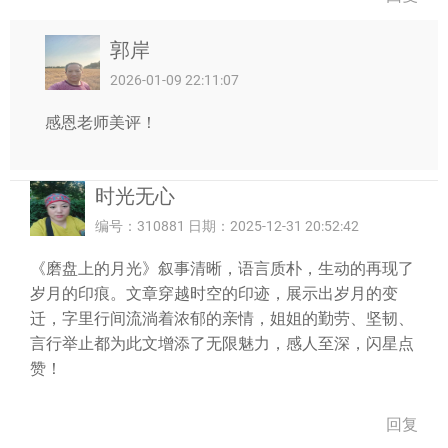
郭岸
2026-01-09 22:11:07
感恩老师美评！
时光无心
编号：310881 日期：2025-12-31 20:52:42
《磨盘上的月光》叙事清晰，语言质朴，生动的再现了
岁月的印痕。文章穿越时空的印迹，展示出岁月的变
迁，字里行间流淌着浓郁的亲情，姐姐的勤劳、坚韧、
言行举止都为此文增添了无限魅力，感人至深，闪星点
赞！
回复