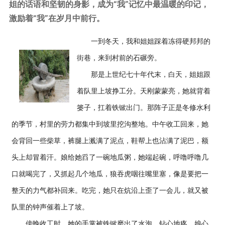
姐的话语和坚韧的身影，成为“我”记忆中最温暖的印记，
激励着“我”在岁月中前行。
一到冬天，我和姐姐踩着冻得硬邦邦的
街巷，来到村前的石碾旁。
那是上世纪七十年代末，白天，姐姐跟
着队里上坡挣工分。天刚蒙蒙亮，她就背着
篓子，扛着铁锨出门。那阵子正是冬修水利
的季节，村里的劳力都集中到坡里挖沟整地。中午收工回来，她
会背回一些柴草，裤腿上溅满了泥点，鞋帮上也沾满了泥巴，额
头上却冒着汗。娘给她舀了一碗地瓜粥，她端起碗，呼噜呼噜几
口就喝完了，又抓起几个地瓜，狼吞虎咽往嘴里塞，像是要把一
整天的力气都补回来。吃完，她只在炕沿上歪了一会儿，就又被
队里的钟声催着上了坡。
傍晚收工时，她的手掌被铁锨磨出了水泡，钻心地疼。娘心