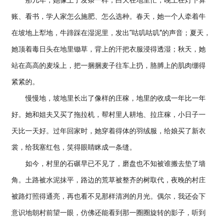
那几年，她像上了发条一样，白天在地里忙，晚上在灯下算
账、看书，学人家怎么施肥、怎么选种。春天，她一个人牵着牛
在坡地上犁地，牛蹄踩在湿泥里，发出“咕叽咕叽”的声音；夏天，
她顶着毒日头在地里锄草，背上的汗把衣服浸得透湿；秋天，她
站在高高的麦垛上，把一捆捆麦子往车上扔，胳膊上的肌肉绷得
紧紧的。
慢慢地，坡地里长出了像样的庄稼，地里的收成一年比一年
好。她和姐夫又买了拖拉机，帮村里人耕地、拉庄稼，小日子一
天比一天好。过年回家时，她穿着得体的羽绒服，给娘买了新衣
裳，给我塞红包，笑得眼睛眯成一条缝。
如今，村里的石碾早已不见了，磨盘也不知被谁搬去垫了墙
角。土路被水泥抹平，路边的荒草被整齐的树取代，夜晚的村庄
被路灯照得通亮，再也看不见那样清冽的月光。偶尔，我还会下
意识地朝村前望一眼，仿佛还能看到那一圈圈旋转的影子，听到