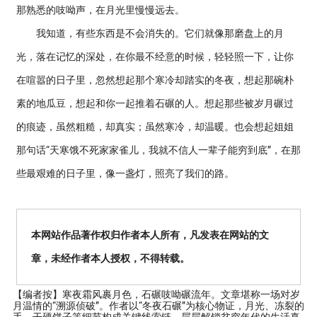
那熟悉的吱呦声，在月光里慢慢远去。
我知道，有些东西是不会消失的。它们就像那磨盘上的月
光，落在记忆的深处，在你最不经意的时候，轻轻照一下，让你
在喧嚣的日子里，忽然想起那个寒冷却踏实的冬夜，想起那碗朴
素的地瓜豆，想起和你一起推着石碾的人。想起那些被岁月碾过
的痕迹，虽然粗糙，却真实；虽然寒冷，却温暖。也会想起姐姐
那句话“天寒饿不死家家雀儿，我就不信人一辈子能穷到底”，在那
些最艰难的日子里，像一盏灯，照亮了我们的路。
本网站作品著作权归作者本人所有，凡发表在网站的文
章，未经作者本人授权，不得转载。
【编者按】
寒夜霜风裹月色，石碾吱呦碾流年。文章堪称一场对岁
月温情的“溯源侦破”。作者以“冬夜石碾”为核心物证，月光、冻裂的