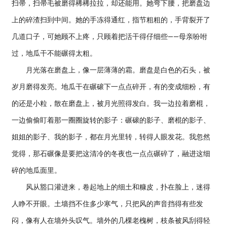
扫帚，扫帚毛被磨得稀稀拉拉，却还能用。她弯下腰，把磨盘边
上的碎渣扫到中间。她的手冻得通红，指节粗粗的，手背裂开了
几道口子，可她顾不上疼，只顾着把活干得仔细些——母亲吩咐
过，地瓜干不能碾得太粗。
月光落在磨盘上，像一层薄薄的霜。磨盘是白色的石头，被
岁月磨得发亮。地瓜干在碾磙下一点点碎开，有的变成细粉，有
的还是小粒，散在磨盘上，被月光照得发白。我一边拉着磨棍，
一边偷偷盯着那一圈圈旋转的影子：碾磙的影子、磨棍的影子、
姐姐的影子、我的影子，都在月光里转，转得人眼发花。我忽然
觉得，那石碾像是要把这清冷的冬夜也一点点碾碎了，融进这细
碎的地瓜面里。
风从豁口灌进来，卷起地上的细土和糠皮，扑在脸上，迷得
人睁不开眼。土墙挡不住多少寒气，只把风的声音挡得有些发
闷，像有人在墙外头叹气。墙外的几棵老槐树，枝条被风刮得轻