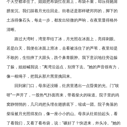
个天空都罩住了。姐姐把布袋扛在肩上，布袋不重，却压得她肩
膀发沉。我们踩着月光往回走。街巷还是那样硬邦邦的，脚下的
土冻得像石头，每走一步，都发出轻微的声响，在夜里显得格外
清晰。
路过大湾时，湾里早结了冰，月光照在冰面上，亮得刺眼。
若是白天，我便在冰面上滑冰，去看被冻住了的芦苇，夜里却是
不敢的，生怕摔了大跟头，跌个鼻青眼肿。我下意识地往旁边躲
了躲，姐姐喊我说：“离湾沿远点，别滑下去。”她的声音很有力，
像一根绳子，把我从那片黑里拽回来。
回到家门口，母亲还没睡，灶房里透出一点昏黄的光。门“吱
呀”一声开了，一股热气扑面而来，带着柴火的味道。院子里的鸡
窝静悄悄的，几只鸡把头埋在翅膀底下，缩成一团。院子角落的
柴垛被月光照得发白，像一座小小的山。母亲从灶前抬起头，看
了看我们，又看了看布袋，说：“碾好了？快进来，外头冷。”她的