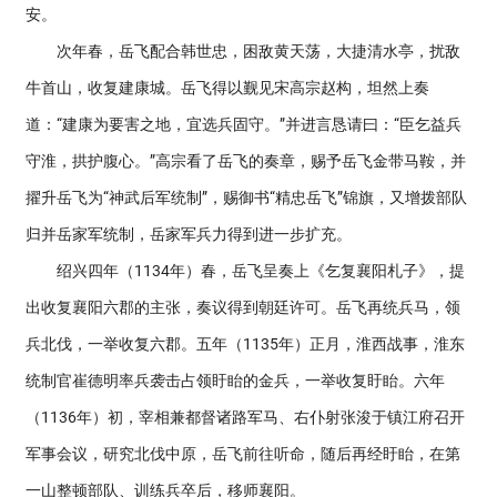
安。
次年春，岳飞配合韩世忠，困敌黄天荡，大捷清水亭，扰敌
牛首山，收复建康城。岳飞得以觐见宋高宗赵构，坦然上奏
道：“建康为要害之地，宜选兵固守。”并进言恳请曰：“臣乞益兵
守淮，拱护腹心。”高宗看了岳飞的奏章，赐予岳飞金带马鞍，并
擢升岳飞为“神武后军统制”，赐御书“精忠岳飞”锦旗，又增拨部队
归并岳家军统制，岳家军兵力得到进一步扩充。
绍兴四年（1134年）春，岳飞呈奏上《乞复襄阳札子》，提
出收复襄阳六郡的主张，奏议得到朝廷许可。岳飞再统兵马，领
兵北伐，一举收复六郡。五年（1135年）正月，淮西战事，淮东
统制官崔德明率兵袭击占领盱眙的金兵，一举收复盱眙。六年
（1136年）初，宰相兼都督诸路军马、右仆射张浚于镇江府召开
军事会议，研究北伐中原，岳飞前往听命，随后再经盱眙，在第
一山整顿部队、训练兵卒后，移师襄阳。