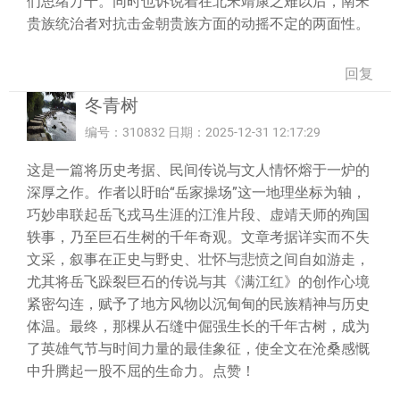
们思绪万千。同时也诉说着在北宋靖康之难以后，南宋
贵族统治者对抗击金朝贵族方面的动摇不定的两面性。
回复
冬青树
编号：310832 日期：2025-12-31 12:17:29
这是一篇将历史考据、民间传说与文人情怀熔于一炉的
深厚之作。作者以盱眙“岳家操场”这一地理坐标为轴，
巧妙串联起岳飞戎马生涯的江淮片段、虚靖天师的殉国
轶事，乃至巨石生树的千年奇观。文章考据详实而不失
文采，叙事在正史与野史、壮怀与悲愤之间自如游走，
尤其将岳飞跺裂巨石的传说与其《满江红》的创作心境
紧密勾连，赋予了地方风物以沉甸甸的民族精神与历史
体温。最终，那棵从石缝中倔强生长的千年古树，成为
了英雄气节与时间力量的最佳象征，使全文在沧桑感慨
中升腾起一股不屈的生命力。点赞！