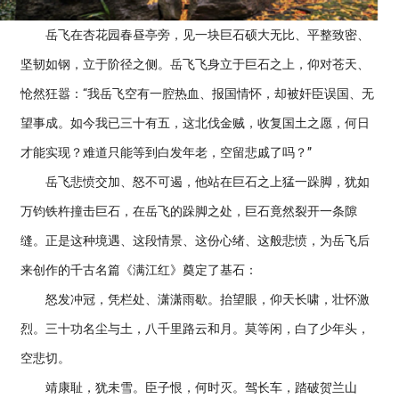
岳飞在杏花园春昼亭旁，见一块巨石硕大无比、平整致密、
坚韧如钢，立于阶径之侧。岳飞飞身立于巨石之上，仰对苍天、
怆然狂嚣：“我岳飞空有一腔热血、报国情怀，却被奸臣误国、无
望事成。如今我已三十有五，这北伐金贼，收复国土之愿，何日
才能实现？难道只能等到白发年老，空留悲戚了吗？”
岳飞悲愤交加、怒不可遏，他站在巨石之上猛一跺脚，犹如
万钧铁杵撞击巨石，在岳飞的跺脚之处，巨石竟然裂开一条隙
缝。正是这种境遇、这段情景、这份心绪、这般悲愤，为岳飞后
来创作的千古名篇《满江红》奠定了基石：
怒发冲冠，凭栏处、潇潇雨歇。抬望眼，仰天长啸，壮怀激
烈。三十功名尘与土，八千里路云和月。莫等闲，白了少年头，
空悲切。
靖康耻，犹未雪。臣子恨，何时灭。驾长车，踏破贺兰山