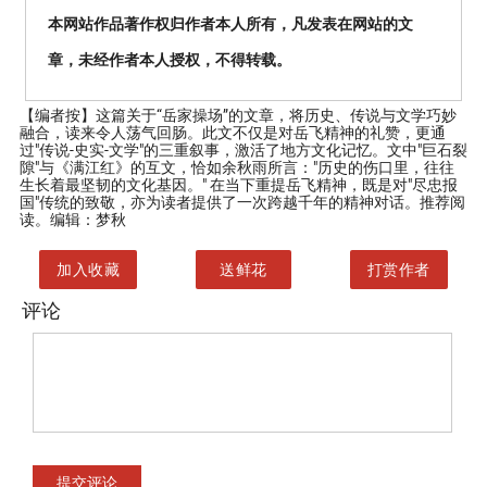
本网站作品著作权归作者本人所有，凡发表在网站的文
章，未经作者本人授权，不得转载。
【编者按】
这篇关于“岳家操场”的文章，将历史、传说与文学巧妙
融合，读来令人荡气回肠。此文不仅是对岳飞精神的礼赞，更通
过"传说-史实-文学"的三重叙事，激活了地方文化记忆。文中"巨石裂
隙"与《满江红》的互文，恰如余秋雨所言："历史的伤口里，往往
生长着最坚韧的文化基因。" 在当下重提岳飞精神，既是对"尽忠报
国"传统的致敬，亦为读者提供了一次跨越千年的精神对话。推荐阅
读。编辑：梦秋
加入收藏
送鲜花
打赏作者
评论