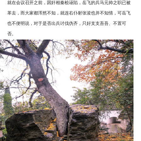
就在会议召开之前，因奸相秦桧诬陷，岳飞的兵马元帅之职已被
革去，而大家都浑然不知，就连右仆射张浚也并不知情，可岳飞
也不便明说，对于是否出兵讨伐伪齐，只好支支吾吾、不置可
否。