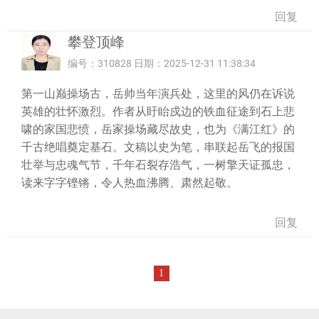
回复
攀登顶峰
编号：310828 日期：2025-12-31 11:38:34
第一山巅操场古，岳帅当年演兵处，这里的风仍在诉说
英雄的壮怀激烈。作者从盱眙戍边的铁血征途到石上悲
啸的家国悲愤，岳家操场藏尽故史，也为《满江红》的
千古绝唱奠定基石。文稿以史为笔，串联起岳飞的报国
壮举与忠魂气节，千年石裂存浩气，一树擎天证孤忠，
读来字字铿锵，令人热血沸腾、肃然起敬。
回复
1