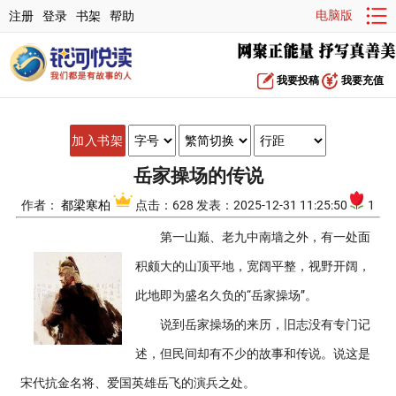
电脑版
注册
登录
书架
帮助
我要投稿
我要充值
加入书架
岳家操场的传说
作者：
都梁寒柏
点击：628 发表：2025-12-31 11:25:50
1
第一山巅、老九中南墙之外，有一处面
积颇大的山顶平地，宽阔平整，视野开阔，
此地即为盛名久负的“岳家操场”。
说到岳家操场的来历，旧志没有专门记
述，但民间却有不少的故事和传说。说这是
宋代抗金名将、爱国英雄岳飞的演兵之处。