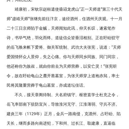
靖康初，宋钦宗赵桓遣使亟诏龙虎山“正一天师道”第三十代天
师“虚靖天师”张继先前往汴京，途径泗州，住泗州天庆观。十一月
二十三日京师陷于金贼，天师闻知此讯，仰天长叹，遂索笔作
诗，书毕气绝，羽化而终。道徒信众皆垂泪相别。正在盱眙驻守
的岳飞唤来帐下爱将、御关军统制、武功大夫张宪，说道：“天师
爱国情怀众人景仰，失之心痛。你与天师同乡同族、同门同宗，
他还称你为族叔，就由你前去为天师营葬，以安亡灵！”张宪听
令，故在盱眙龟山之麓开凿墓室，为张天师穿上道袍赤舃，率士
民将其隆重营葬于龟山墓室，亦成道坛佳话。
不久，接天章阁待制、大名府镇守、枢密直学士杜充之令，
岳飞率部南下驻防宜兴，导致淮河无守、江淮薄弱、守兵不济。
建炎三年（1129年）正月，金兵一路南侵，克泗州、占盱眙、陷
天长，继而多路向南进犯，下和州、过长江、取建康，直逼临