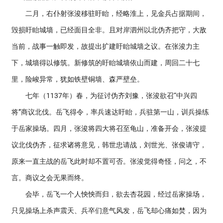
二月，右仆射张浚移驻盱眙，经略淮上，见金兵占据期间，
毁损盱眙城墙，已经面目全非。且对岸泗州以北伪齐把守，大敌
当前，战事一触即发，故提出扩建盱眙城墙之议。在张浚力主
下，城墙得以修筑。新修筑的盱眙城墙依山而建，周回二十七
里，险峻异常，犹如铁壁铜墙、森严壁垒。
七年（1137年）春，为征讨伪齐刘豫，张浚欲召“中兴四
将”商议北伐。岳飞得令，率兵速达盱眙，兵驻第一山，训兵操练
于岳家操场。四月，张浚将四大将召至龟山，准备开会，张浚提
议北伐伪齐，征求诸将意见，韩世忠请战，刘世光、张俊请守，
原来一直主战的岳飞此时却不置可否。张浚觉得奇怪，问之，不
言。商议之会无果而终。
会毕，岳飞一个人怏怏而归，欲去杏花园，经过岳家操场，
只见操场上杀声震天、兵卒们意气风发，岳飞却心痛如焚，因为