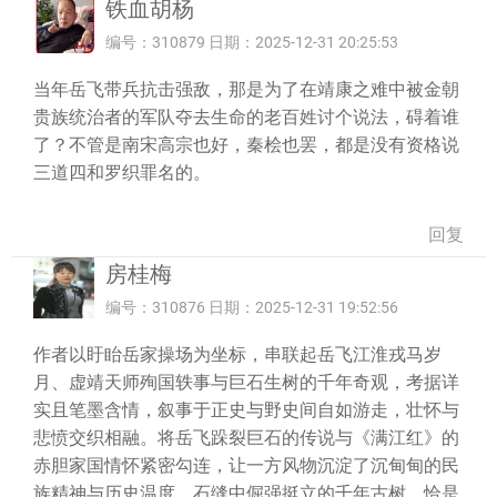
铁血胡杨
编号：310879 日期：2025-12-31 20:25:53
当年岳飞带兵抗击强敌，那是为了在靖康之难中被金朝
贵族统治者的军队夺去生命的老百姓讨个说法，碍着谁
了？不管是南宋高宗也好，秦桧也罢，都是没有资格说
三道四和罗织罪名的。
回复
房桂梅
编号：310876 日期：2025-12-31 19:52:56
作者以盱眙岳家操场为坐标，串联起岳飞江淮戎马岁
月、虚靖天师殉国轶事与巨石生树的千年奇观，考据详
实且笔墨含情，叙事于正史与野史间自如游走，壮怀与
悲愤交织相融。将岳飞跺裂巨石的传说与《满江红》的
赤胆家国情怀紧密勾连，让一方风物沉淀了沉甸甸的民
族精神与历史温度。石缝中倔强挺立的千年古树，恰是