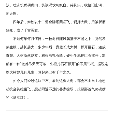
缺。壮志饥餐胡虏肉，笑谈渴饮匈奴血。待从头，收拾旧山河，
朝天阙。
四年后，秦桧以十二道金牌诏回岳飞，羁押大狱，后被折磨
致死，成了千古冤案。
不知何年何月何日，一粒树籽随风飘落于石缝之中，竟然发
芽生根，越长越大，多少年后，竟然长成大树，撑开巨石，遂成
奇观。大树傲然屹立，树根深扎石缝，硬生生地把巨石撑开，凛
然有一种“傲首昂天天可破，生根扎石石撑开”的不屈气概。据说这
株大树曾几死几生，算起来已有千年之久。
如今人们经过这块巨石、看到这株大树，都会不由自主地想
起抗金英雄岳飞，想起附近不远的岳家操场，想起那首气势磅礴
的《满江红》。