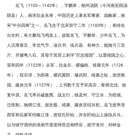
岳飞（1103～1142年），字鹏举，相州汤阴（今河南安阳汤
阴县）人，南宋抗金名将，中国历史上著名军事家、战略家，南
宋“中兴四将”之一。岳飞生于北宋崇宁二年（1103年），相传在
出生时，有大鹏鸟飞鸣室上，故取名飞、字鹏举。少年岳飞，为
人沉厚寡言，常负气节，读兵书、练兵器、有神力，能挽弓三百
斤、开腰弩八石。其母于其背上刺字“尽忠报国”，以显报国之心。
宣和四年（1122年）从军，抗金兵、擢偏校。靖康元年（1126
年），投宗泽，为部将，擢武翼郎、修武郎。靖康之耻，发愤救
国。建炎元年（1127年），上书数千言予宋高宗，誓师北伐、收
复中原。岳飞率兵破敌围、战太行，镇孟州、守泛水，为统领、
迁统制，驰骋江淮。据史载，靖康、建炎至绍兴初，岳飞曾率淮
西军和岳家军经略江淮，曾驻扎盱眙，并在盱眙山上操练兵马，
以与镇守泗州的淮南节度使韩世忠相呼应，扼守淮河，对峙金
兵，伺机北伐。