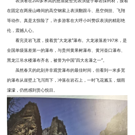
表演者在200多米高的悬崖陡壁先表演徒手攀岩採药材，接着
在固定在两座山峰间的高空钢索上表演翻跟斗、悬空倒挂、飞翔
等动作。真是太惊险了，许多游客在大呼小叫赞叹表演的精彩绝
伦，震撼人心。
看完灵岩飞渡，接着赏“大龙湫”瀑布。大龙湫落差197米，是
全国单级落差第一的瀑布，与贵州黄果树瀑布、黄河壶口瀑布、
黑龙江吊水楼瀑布齐名，被誉为中国“四大名瀑之一”。
虽然春天的此刻并非观赏瀑布的最佳时间，但看到一米多宽
的瀑布从崖壁上飞泻而下，冲落在岩石上，一时飞花溅玉，烟雨
濛濛，仍然感到赏心悦目。