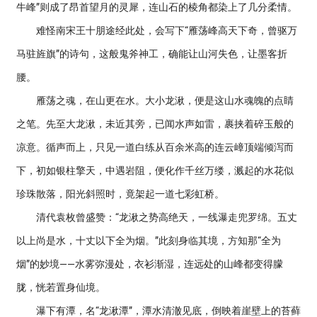
牛峰”则成了昂首望月的灵犀，连山石的棱角都染上了几分柔情。
难怪南宋王十朋途经此处，会写下“雁荡峰高天下奇，曾驱万
马驻旌旗”的诗句，这般鬼斧神工，确能让山河失色，让墨客折
腰。
雁荡之魂，在山更在水。大小龙湫，便是这山水魂魄的点睛
之笔。先至大龙湫，未近其旁，已闻水声如雷，裹挟着碎玉般的
凉意。循声而上，只见一道白练从百余米高的连云嶂顶端倾泻而
下，初如银柱擎天，中遇岩阻，便化作千丝万缕，溅起的水花似
珍珠散落，阳光斜照时，竟架起一道七彩虹桥。
清代袁枚曾盛赞：“龙湫之势高绝天，一线瀑走兜罗绵。五丈
以上尚是水，十丈以下全为烟。”此刻身临其境，方知那“全为
烟”的妙境——水雾弥漫处，衣衫渐湿，连远处的山峰都变得朦
胧，恍若置身仙境。
瀑下有潭，名“龙湫潭”，潭水清澈见底，倒映着崖壁上的苔藓