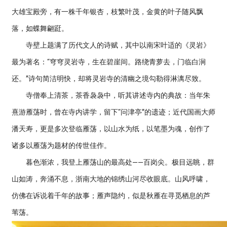
大雄宝殿旁，有一株千年银杏，枝繁叶茂，金黄的叶子随风飘
落，如蝶舞翩跹。
寺壁上题满了历代文人的诗赋，其中以南宋叶适的《灵岩》
最为著名：“穹穹灵岩寺，生在碧崖间。路绕青萝去，门临白涧
还。”诗句简洁明快，却将灵岩寺的清幽之境勾勒得淋漓尽致。
寺僧奉上清茶，茶香袅袅中，听其讲述寺内的典故：当年朱
熹游雁荡时，曾在寺内讲学，留下“问津亭”的遗迹；近代国画大师
潘天寿，更是多次登临雁荡，以山水为纸，以笔墨为魂，创作了
诸多以雁荡为题材的传世佳作。
暮色渐浓，我登上雁荡山的最高处——百岗尖。极目远眺，群
山如涛，奔涌不息，浙南大地的锦绣山河尽收眼底。山风呼啸，
仿佛在诉说着千年的故事；雁声隐约，似是秋雁在寻觅栖息的芦
苇荡。