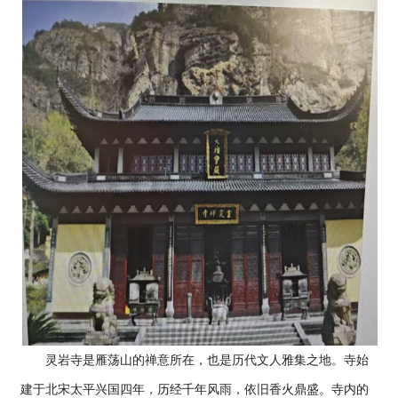
灵岩寺是雁荡山的禅意所在，也是历代文人雅集之地。寺始
建于北宋太平兴国四年，历经千年风雨，依旧香火鼎盛。寺内的