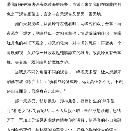
带我们先去海边码头吃过海鲜晚餐，再返回来要我们在朦胧的月
色之下观赏雁荡山，言之与白天观赏又是另一番天地。
如白天观灵峰，从灵峰寺左侧看时，两峰宛如双手合掌；而
夜幕之下观之，灵峰酷似一对相依相偎，情话绵绵的伴侣；在朦
胧月色的衬托下观之，却又幻化为一对丰满的乳房；再变换一个
角度仰视，又好似一只收敛起翅膀静立的雄鹰。故灵峰又有合掌
峰、夫妻峰、双乳峰和雄鹰峰之称。
当我从不同的角度不同的观赏，一峰姿态多变，让人想起宋
朝苏东坡《咏庐山》：“横看成岭侧成峰，远近高低各不同。不识
庐山真面目，只缘身在此山中。”
那一景多变、移步换形，形神兼备、栩栩如生的“犀牛望
月”“相思女”“和尚背尼姑”……令人应接不暇，全然浮想联翩，思绪
万千，再加上导游风趣幽默声情并茂的讲解，使游客的心自然融
入到自然变幻、神秘莫测的美景之中，好奇心得到极大的满足。