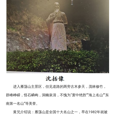
进入雁荡山主景区，但见道路的两旁古木参天，茂林修竹，
群峰峥嵘，怪石嶙峋，洞幽泉清，不愧为“寰中绝胜”“海上名山”“东
南第一名山”等美誉。
黄兄介绍说：雁荡山是全国十大名山之一，早在1982年就被