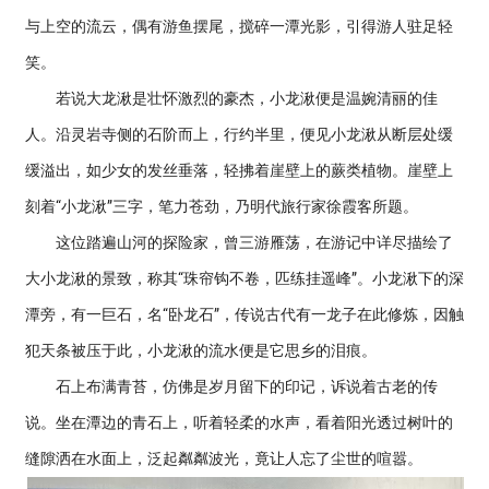
与上空的流云，偶有游鱼摆尾，搅碎一潭光影，引得游人驻足轻
笑。
若说大龙湫是壮怀激烈的豪杰，小龙湫便是温婉清丽的佳
人。沿灵岩寺侧的石阶而上，行约半里，便见小龙湫从断层处缓
缓溢出，如少女的发丝垂落，轻拂着崖壁上的蕨类植物。崖壁上
刻着“小龙湫”三字，笔力苍劲，乃明代旅行家徐霞客所题。
这位踏遍山河的探险家，曾三游雁荡，在游记中详尽描绘了
大小龙湫的景致，称其“珠帘钩不卷，匹练挂遥峰”。小龙湫下的深
潭旁，有一巨石，名“卧龙石”，传说古代有一龙子在此修炼，因触
犯天条被压于此，小龙湫的流水便是它思乡的泪痕。
石上布满青苔，仿佛是岁月留下的印记，诉说着古老的传
说。坐在潭边的青石上，听着轻柔的水声，看着阳光透过树叶的
缝隙洒在水面上，泛起粼粼波光，竟让人忘了尘世的喧嚣。