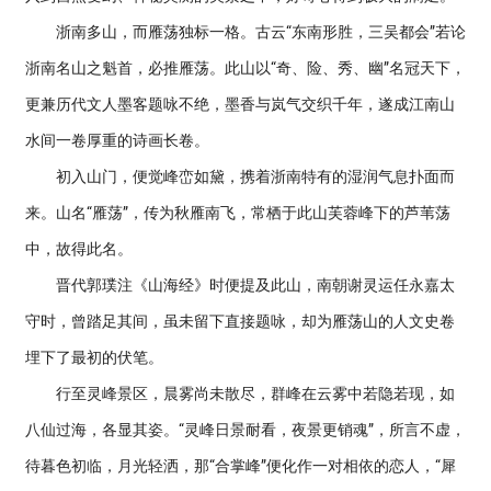
浙南多山，而雁荡独标一格。古云“东南形胜，三吴都会”若论
浙南名山之魁首，必推雁荡。此山以“奇、险、秀、幽”名冠天下，
更兼历代文人墨客题咏不绝，墨香与岚气交织千年，遂成江南山
水间一卷厚重的诗画长卷。
初入山门，便觉峰峦如黛，携着浙南特有的湿润气息扑面而
来。山名“雁荡”，传为秋雁南飞，常栖于此山芙蓉峰下的芦苇荡
中，故得此名。
晋代郭璞注《山海经》时便提及此山，南朝谢灵运任永嘉太
守时，曾踏足其间，虽未留下直接题咏，却为雁荡山的人文史卷
埋下了最初的伏笔。
行至灵峰景区，晨雾尚未散尽，群峰在云雾中若隐若现，如
八仙过海，各显其姿。“灵峰日景耐看，夜景更销魂”，所言不虚，
待暮色初临，月光轻洒，那“合掌峰”便化作一对相依的恋人，“犀