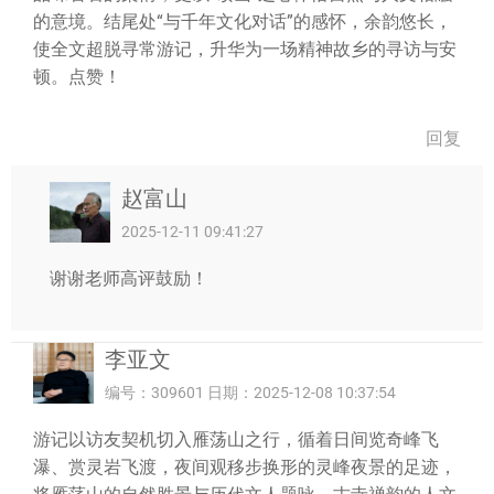
的意境。结尾处“与千年文化对话”的感怀，余韵悠长，
使全文超脱寻常游记，升华为一场精神故乡的寻访与安
顿。点赞！
回复
赵富山
2025-12-11 09:41:27
谢谢老师高评鼓励！
李亚文
编号：309601 日期：2025-12-08 10:37:54
游记以访友契机切入雁荡山之行，循着日间览奇峰飞
瀑、赏灵岩飞渡，夜间观移步换形的灵峰夜景的足迹，