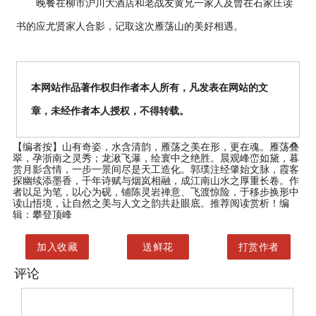
晚餐在柳市沪川大酒店和老战友黄兄一家人及曾在石家庄读
书的应尤贤家人合影，记取这次雁荡山的美好相遇。
本网站作品著作权归作者本人所有，凡发表在网站的文
章，未经作者本人授权，不得转载。
【编者按】
山有奇姿，水含清韵，雁荡之美在形，更在魂。雁荡叠
翠，孕浙南之灵秀；龙湫飞瀑，绘寰中之绝胜。晨观峰峦如黛，暮
赏月影含情，一步一景间尽是天工造化。郭璞注经肇始文脉，霞客
探幽续添墨香，千年诗赋与烟岚相融，成江南山水之厚重长卷。作
者以足为笔，以心为砚，铺陈灵岩禅意、飞渡惊险，于移步换形中
读山悟境，让自然之美与人文之韵共赴眼底。推荐阅读赏析！编
辑：攀登顶峰
加入收藏
送鲜花
打赏作者
评论