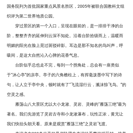
国务院列为首批国家重点风景名胜区，2005年被联合国教科文组
织评为第二世界地质公园。
穿过景区的第一个入口，呈现在眼前的，是一排排干净的台
阶，整整齐齐的延伸到云深不知处。沿着台阶拾级而上，温暖而
明媚的阳光在脸上晃过斑驳碎影。耳边是那不知名的鸟叫声，呼
吸间，是这大自然沁入心脾的花香气息。
台阶似乎总也走不完，每到一个拐角处，总会有一座类似
于“沐心亭”的凉亭。亭子的六角檐柱上，有挥毫泼墨中写下的诗
句，让人立于亭中央，顿时就有了“飞流湿行云，溅沫惊飞鸟。”的
空灵之感。
雁荡山八大景区尤以大小龙湫、灵岩、灵峰的“雁荡三绝”最为
著名。我们先游览了灵岩古寺和小龙湫瀑布，玩性正浓，黄兄让
我们快抬头朝天看。原来是观赏“雁荡三绝”之灵岩飞渡。