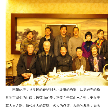
回望此行，从灵峰的奇绝到大小龙湫的秀逸，从灵岩寺的禅
意到百岗尖的壮阔，雁荡山的美，不仅在于其山水之形，更在于
其人文之韵。历代文人的诗赋、名人的点评、古老的典故，如脉