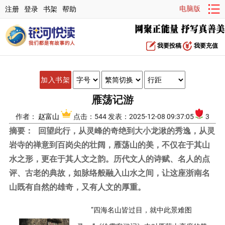
电脑版
注册
登录
书架
帮助
我要投稿
我要充值
加入书架
雁荡记游
作者：
赵富山
点击：544 发表：2025-12-08 09:37:05
3
摘要：
回望此行，从灵峰的奇绝到大小龙湫的秀逸，从灵
岩寺的禅意到百岗尖的壮阔，雁荡山的美，不仅在于其山
水之形，更在于其人文之韵。历代文人的诗赋、名人的点
评、古老的典故，如脉络般融入山水之间，让这座浙南名
山既有自然的雄奇，又有人文的厚重。
“四海名山皆过目，就中此景难图