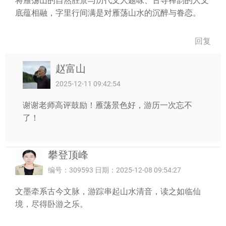
将雁荡山的自然胜景与历代文人题咏、古寺禅韵的人文
底蕴相融，字里行间满是对雁荡山水的沉醉与眷恋。
回复
赵富山
2025-12-11 09:42:54
谢谢老师高评鼓励！雁荡景色好，游历一次忘不
了！
攀登顶峰
编号：309593 日期：2025-12-08 09:54:27
文墨牵系古今文脉，游踪串起山水清音，读之如临仙
境，尽得卧游之乐。