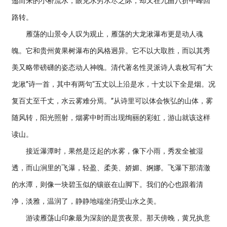
迤而来的小桥流水，眼见水穷水尽之际，却又在九曲八折中峰回
路转。
雁荡的山景令人叹为观止，雁荡的大龙湫瀑布更是动人魂
魄。它和贵州黄果树瀑布的风格迥异。它不以大取胜，而以其秀
美又略带磅礴的姿态动人神魄。清代著名性灵派诗人袁枚写有“大
龙湫”诗一首，其中有两句“五丈以上沿是水，十丈以下全是烟。况
复百丈至千丈，水云雾难分焉。”从诗里可以体会恢弘的山体，雾
随风转，阳光照射，烟雾中时而出现绚丽的彩虹，游山就该这样
读山。
接近瀑潭时，果然是泛起的水雾，像下小雨，秀发全被湿
透，而山涧里的飞瀑，轻盈、柔美、娇媚、婀娜。飞瀑下那清澈
的水潭，则像一块碧玉似的镶嵌在山脚下。我们的心也跟着清
净，淡雅，温润了，静静地端坐消受山水之美。
游读雁荡山印象最为深刻的是赏夜景。那天傍晚，黄兄执意