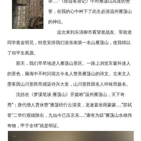
录……”《徐霞客游记》中对雁荡山高度的赞
誉，在我的心中种下了此生必游温州雁荡山
的神往。
这次来到乐清柳市看望老战友、军校老
同学黄金明兄，特意安排我们游东南第一名山雁荡山，使我得以
了却平生夙愿。
那天，我们早早地进入雁荡山景区。一路上浏览车窗外迷人
的景色，脑海中不时闪现古今名人赞美雁荡山的诗文。古来文人
墨客因山川形胜而感染诗兴大发，山川形胜因名人吟咏而扬名。
沈括在《梦溪笔谈·雁荡山》开篇称“温州雁荡山，天下奇
秀”；唐代僧人贯休赞“雁荡经行云漠漠，龙湫宴坐雨蒙蒙……”苏轼
誉“二华行观雄陕右，九仙今已压京东……”康有为叹“雁荡山水雄伟
奇物，甲于全球”就是明证。