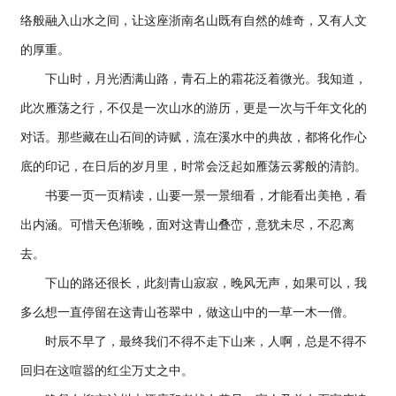
络般融入山水之间，让这座浙南名山既有自然的雄奇，又有人文
的厚重。
下山时，月光洒满山路，青石上的霜花泛着微光。我知道，
此次雁荡之行，不仅是一次山水的游历，更是一次与千年文化的
对话。那些藏在山石间的诗赋，流在溪水中的典故，都将化作心
底的印记，在日后的岁月里，时常会泛起如雁荡云雾般的清韵。
书要一页一页精读，山要一景一景细看，才能看出美艳，看
出内涵。可惜天色渐晚，面对这青山叠峦，意犹未尽，不忍离
去。
下山的路还很长，此刻青山寂寂，晚风无声，如果可以，我
多么想一直停留在这青山苍翠中，做这山中的一草一木一僧。
时辰不早了，最终我们不得不走下山来，人啊，总是不得不
回归在这喧嚣的红尘万丈之中。