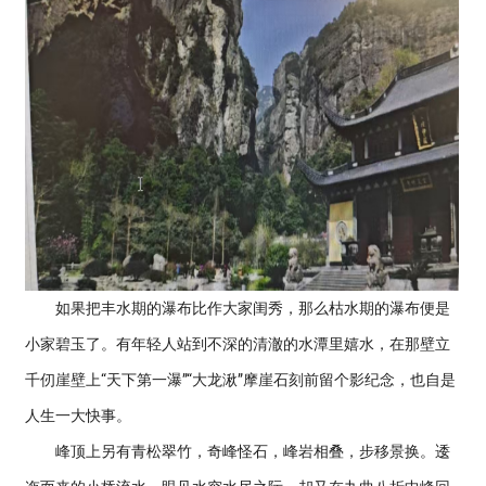
如果把丰水期的瀑布比作大家闺秀，那么枯水期的瀑布便是
小家碧玉了。有年轻人站到不深的清澈的水潭里嬉水，在那壁立
千仞崖壁上“天下第一瀑”“大龙湫”摩崖石刻前留个影纪念，也自是
人生一大快事。
峰顶上另有青松翠竹，奇峰怪石，峰岩相叠，步移景换。逶