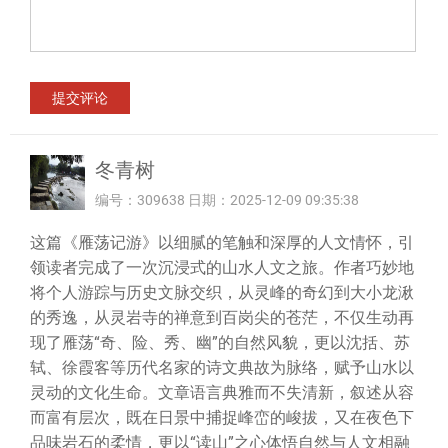
冬青树
编号：309638 日期：2025-12-09 09:35:38
这篇《雁荡记游》以细腻的笔触和深厚的人文情怀，引
领读者完成了一次沉浸式的山水人文之旅。作者巧妙地
将个人游踪与历史文脉交织，从灵峰的奇幻到大小龙湫
的秀逸，从灵岩寺的禅意到百岗尖的苍茫，不仅生动再
现了雁荡“奇、险、秀、幽”的自然风貌，更以沈括、苏
轼、徐霞客等历代名家的诗文典故为脉络，赋予山水以
灵动的文化生命。文章语言典雅而不失清新，叙述从容
而富有层次，既在日景中捕捉峰峦的峻拔，又在夜色下
品味岩石的柔情，更以“读山”之心体悟自然与人文相融