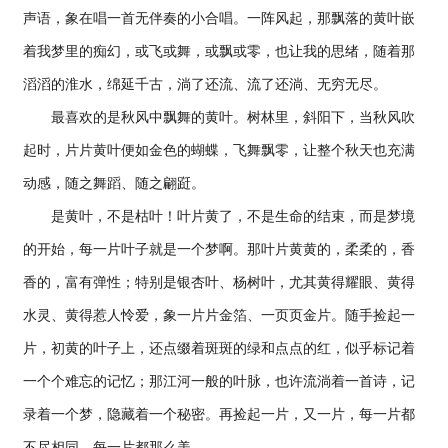
声语，象在唱一首无伴奏的小合唱。一阵风起，那飘落的黄叶嵌
着我梦里的痴幻，或飞或舞，或飘或零，也让我的思绪，随着那
滔滔的淮水，绵延千古，淌了还流、流了还淌、无穷无尽。
最喜欢的是秋风中飘舞的黄叶。树林里，斜阳下，当秋风吹
起时，片片黄叶便如金色的蝴蝶，飞舞飘零，让整个秋天也充满
动感，随之舞蹈、随之翩跹。
是黄叶，不是枯叶！叶片黄了，不是生命的结束，而是梦境
的开始，每一片叶子就是一个梦啊。那叶片黄黄的，柔柔的，香
香的，富有弹性；特别是银杏叶、杨树叶，尤其黄得耀眼、黄得
水灵、黄得惹人怜爱，象一片片金箔、一页页金片。随手捡起一
片，初黄的叶子上，还点缀着斑斑的绿和点点的红，似乎标记着
一个个难忘的记忆；那江河一般的叶脉，也许流淌着一首诗，记
录着一个梦，隐藏着一个秘密。再捡起一片，又一片，每一片都
不尽相同，每一片都那么美。