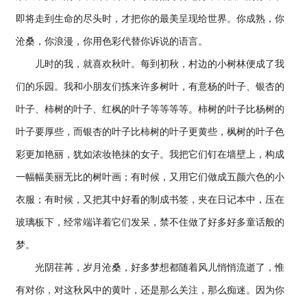
即将走到生命的尽头时，才把你的最美呈现给世界。你成熟，你
沧桑，你浪漫，你用色彩代替你诉说的语言。
儿时的我，就喜欢秋叶。每到初秋，村边的小树林便成了我
们的乐园。我和小朋友们拣来许多树叶，有意杨的叶子、银杏的
叶子、柿树的叶子、红枫的叶子等等等等。柿树的叶子比杨树的
叶子要厚些，而银杏的叶子比柿树的叶子更黄些，枫树的叶子色
彩更加艳丽，犹如浓妆艳抹的女子。我把它们钉在墙壁上，构成
一幅幅美丽无比的树叶画；有时候，又用它们做成五颜六色的小
衣服；有时候，又把其中好看的制成书签，夹在日记本中，压在
玻璃板下，经常端详着它们发呆，禁不住做了好多好多童话般的
梦。
光阴荏苒，岁月沧桑，好多梦想都随着风儿悄悄流逝了，惟
有对你，对这秋风中的黄叶，还是那么关注，那么痴迷。因为你