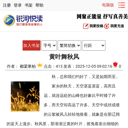
电脑版
注册
登录
书架
帮助
我要投稿
我要充值
加入书架
黄叶舞秋风
作者：
都梁寒柏
点击：413 发表：2025-12-05 09:02:16
0
秋，总和我们约好了，又是如期而至。
家乡的秋天，天空湛蓝湛蓝，高而且
远，就连远处的山峰也好象比平时矮了许
多，而天空却高远了许多。天空中或丝或缕
的云絮被风儿轻轻地推着，就象是在那辽阔
的蓝天上漫步。秋风里，那渐渐泛黄的叶片，摇曳着发出细细的