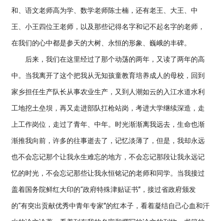
和、语文老师高为学、数学老师陈士楠，还有老王、大王、中
王、小王四位王老师，以及那些记得名字和记不起名字的老师，
在我们的心中都是参天的大树、永恒的形象、巍峨的丰碑。
后来，我们在这里经过了那个动荡的两年，又读了两年的高
中。当我离开了这个把我从无知孩童教育培养成人的母校，回到
家乡担任生产队长从事农业生产，又到人潮如云的入江水道水利
工地挖土垒坝，再又走进部队扛枪站岗，考进大学继续深造，走
上工作岗位，走过了青年、中年。时光渐渐离我远去，生命也渐
渐推我向前，许多的往事逝去了，记忆淡薄了，但是，我却永远
也不会忘记那个让我永生难忘的地方，不会忘记那段让我永远记
忆的时光，不会忘记那些让我永恒铭记的老师和同学。当我接过
盖着国务院鲜红大印的“政府特殊津贴证书”，接过省政府颁发
的“有突出贡献优秀中青年专家”的红本子，看着凝结自己心血和汗