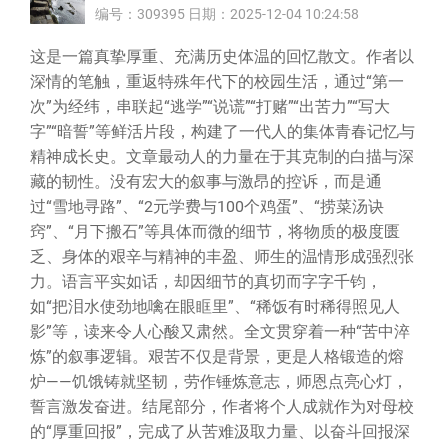
编号：309395 日期：2025-12-04 10:24:58
这是一篇真挚厚重、充满历史体温的回忆散文。作者以
深情的笔触，重返特殊年代下的校园生活，通过“第一
次”为经纬，串联起“逃学”“说谎”“打赌”“出苦力”“写大
字”“暗誓”等鲜活片段，构建了一代人的集体青春记忆与
精神成长史。文章最动人的力量在于其克制的白描与深
藏的韧性。没有宏大的叙事与激昂的控诉，而是通
过“雪地寻路”、“2元学费与100个鸡蛋”、“捞菜汤诀
窍”、“月下搬石”等具体而微的细节，将物质的极度匮
乏、身体的艰辛与精神的丰盈、师生的温情形成强烈张
力。语言平实如话，却因细节的真切而字字千钧，
如“把泪水使劲地噙在眼眶里”、“稀饭有时稀得照见人
影”等，读来令人心酸又肃然。全文贯穿着一种“苦中淬
炼”的叙事逻辑。艰苦不仅是背景，更是人格锻造的熔
炉——饥饿铸就坚韧，劳作锤炼意志，师恩点亮心灯，
誓言激发奋进。结尾部分，作者将个人成就作为对母校
的“厚重回报”，完成了从苦难汲取力量、以奋斗回报深