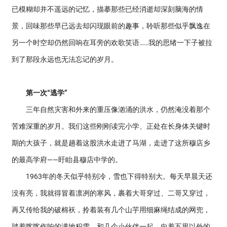
已模糊却并不遥远的记忆，描摹那些已经消逝却深刻脑海的情
景，回味那些早已远去却闪现眼前的趣事，聆听那些似乎飘逸在
另一个时空却仍然回响在耳旁的欢歌笑语……我的思绪一下子被拉
到了那段永远也无法忘记的岁月。
第一次“逃学”
三年自然灾害和外来的重压像汹涌的洪水，仍然淹没着那个
苦难深重的岁月。我们这些刚刚读完小学、正处在长身体关键时
期的大孩子，就是趟着这股洪水走进了马湖，走进了这所穆店乡
的最高学府——盱眙县穆店中学的。
1963年的冬天似乎特别冷，雪也下得特别大。每天早晨天还
没有亮，我就得冒着凛冽的寒风，裹着大哥穿过、二哥又穿过，
再又传给我的破棉袄，拎着装有几个山芋用细麻绳结成的网兜，
踏着喀喀作响的满地积雪，和几个小伙伴一起，向着五里以外的