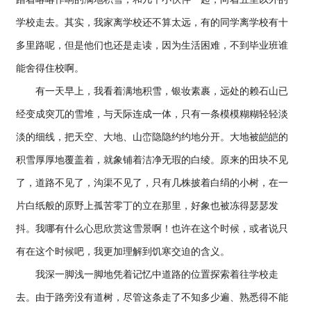
学校走去。其实，我家离学校还不算太远，有的同学离学校有十
多里路呢，但是他们也还是走读，因为生活困难，不到毕业班谁
能舍得住校啊。
有一天早上，我看着满地积雪，银妆素裹，远处的赖石山已
经变成突兀的雪堆，与天际连成一体，只有一条模模糊糊轻轻淡
淡的细线，把天空、大地、山峦隐隐约约地分开。大地被皑皑的
积雪厚厚地覆盖着，就象铺着洁净无瑕的白绫。原来的田块不见
了，道路不见了，沟渠不见了，只有几株披着白绢的小树，在一
片白纸般的原野上孤苦零丁的立在那里，好象也被冻得瑟瑟发
抖。我哪有什么心思欣赏这雪景啊！也许在这个时候，或者说只
有在这个时候吧，我更加理解到饥寒交迫的含义。
我深一脚浅一脚地凭着记忆中道路的位置探索着往学校走
去。由于路旁没有道树，尽管这条走了不知多少遍、熟悉得不能