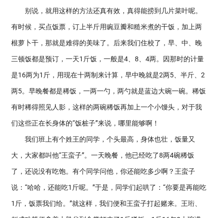
别说，就用这样的方法还真有效，真得能捞到几片菜叶呢。
有时候，买点饭票，订上半斤用豌豆瓣和糙米煮的干饭，加上两
根萝卜干，那就是难得的美味了。后来我们住校了，早、中、晚
三顿饭都是预订，一天1斤饭，一般是4、8、4两。因那时的计量
是16两为1斤，用现在十两制来计算，早中晚就是2两5、半斤、2
两5。早晚餐都是稀饭，一两一勺，两勺就是蓝边大碗一碗。稀饭
有时稀得照见人影，这样的两碗稀饭再加上一个小馒头，对于我
们这些正在长身体的“饭桩子”来说，哪里能够啊！
我们班上有个姓王的同学，个头最高，身体也壮，饭量又
大，大家都叫他“王蛮子”。一天晚餐，他已经吃了8两4碗稀饭
了，还说没有吃饱。有个同学问他，你还能吃多少啊？王蛮子
说：“哈哈，还能吃1斤呢。”于是，同学们起哄了：“你要是再能吃
1斤，饭票我们给。”就这样，我们便和王蛮子打起赌来。王珩、