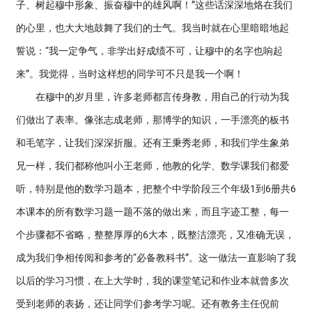
子、树起穆中形象、振奋穆中的雄风啊！”这些话深深地烙在我们
的心里，也大大地鼓舞了我们的士气。我当时就在心里暗暗地起
誓说：“我一定争气，非学出好成绩不可，让穆中的名字也响起
来”。我觉得，当时这样想的同学可不只是我一个啊！
在穆中的岁月里，许多老师都言传身教，用自己的行动为我
们做出了表率。像张志成老师，那博学的知识，一手漂亮的板书
和毛笔字，让我们深深折服。还有王秉秀老师，和我们学生象弟
兄一样，我们都称他叫小王老师，他教的化学、数学课我们都爱
听，特别是他的数学习题本，把整个中学阶段三个年级1到6册共6
本课本的所有数学习题一题不落的做出来，而且字迹工整，每一
个步骤都不省略，整整厚厚的6大本，既整洁漂亮，又准确无误，
成为我们争相传阅和参考的“必备教科书”。这一做法一直影响了我
以后的学习习惯，在上大学时，我的课堂笔记和作业本就曾多次
受到老师的表扬，还让同学们参考学习呢。还有教务主任倪前