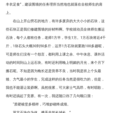
丰衣足食”，建设围墙的任务理所当然地也就落在全校师生的肩
上。
在山上开山劈石的地方，有许多废弃的大大小小的石块，这
些石块正是我们修建围墙的好材料啊。学校就动员全体师生搬运
石块，每个人都有任务，老师1方半，学生1方。1方石块将近4千
斤，1块石头大概30到50多斤，运齐1方石块就要跑100多趟呢，
可是师生们没有一个怨言，都利用上课之余、中午休息、课外活
动的时间到山上运石块。有时还利用晚上明媚的月光，来个月下
搬石呢。不知是因为晚长还是营养不良，当时我是班上个头最
矮、力气最小的学生，完成这样的任务当然是很吃力的，但是，
我也不能退让装孬啊。虽然很累，可大家士气高昂，有时唱歌，
有时还搞起了竞赛。有一次，我还随口诌了几句顺口溜：
“质硬棱坚多模样，巧堆妙砌终成墙。
莫言石块自为体，携手共筑长城长。”