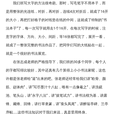
我们班写大字的方法很奇葩。那时，写毛笔字不用本子，而
是用整张的光连纸，对折，再对折，连续4次对折后，就成了16开
的大小，再把打好格子的衬纸垫在纸的中间，这就成了特制的“书
法本子”了，每一次写字就用去1个16开。在每次写字的时候，注
意字的字体、方向、大小、间距，等16张都写完了，展开一看，
就成了一整张完整的书法作品了。把同学们写的大纸贴在一起，
就是一个很好的书法展览。
在张志成老师的严格指导下，我们班的30多个同学，每个人
的字都写得比较好，其中还真有几个算得上小小书法家呢，这也
许都是张老师给“逼”出来的吧。张老师还经常给我们讲“欧骨、颜
筋、赵体肉”，讲“写尽墨汁十八缸，唯有一点像羲之”，讲洗砚
池、笔头山，讲“永字八法”，讲“拔笔试力”，讲书法楷为基，讲露
锋、藏锋、回锋，讲行草隶篆，讲“蚕头凤尾”，讲醉翁亭碑、兰亭
序帖……这些书法知识对于我们来说，真是受用终身。