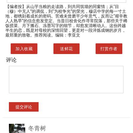
【编者按】
从山芋当粮的走读路，到共同筑墙的同窗情；从“目
（穆）中无人”的调侃，到“为校争光”的荣光，穆店中学的每一寸土
地，都镌刻着成长的密码。苦难未曾磨平少年意气，反而让“艰辛教
人人熟早”的信念愈发坚定。当昔日校舍化作寻常院落，那些关于稀
饭捞菜、月下搬石、冻墨写字的细节，却愈发清晰动人。这份跨越
半生的恋，既是对母校的深情回望，更是对一段淬炼成钢的岁月，
最郑重的致敬。推荐阅读。编辑：李亚文
加入收藏
送鲜花
打赏作者
评论
冬青树