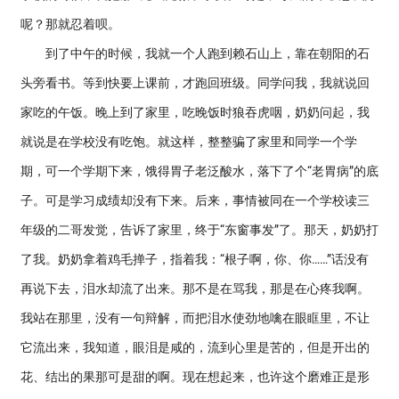
呢？那就忍着呗。
到了中午的时候，我就一个人跑到赖石山上，靠在朝阳的石
头旁看书。等到快要上课前，才跑回班级。同学问我，我就说回
家吃的午饭。晚上到了家里，吃晚饭时狼吞虎咽，奶奶问起，我
就说是在学校没有吃饱。就这样，整整骗了家里和同学一个学
期，可一个学期下来，饿得胃子老泛酸水，落下了个“老胃病”的底
子。可是学习成绩却没有下来。后来，事情被同在一个学校读三
年级的二哥发觉，告诉了家里，终于“东窗事发”了。那天，奶奶打
了我。奶奶拿着鸡毛掸子，指着我：“根子啊，你、你……”话没有
再说下去，泪水却流了出来。那不是在骂我，那是在心疼我啊。
我站在那里，没有一句辩解，而把泪水使劲地噙在眼眶里，不让
它流出来，我知道，眼泪是咸的，流到心里是苦的，但是开出的
花、结出的果那可是甜的啊。现在想起来，也许这个磨难正是形