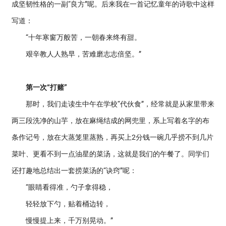
成坚韧性格的一副“良方”呢。后来我在一首记忆童年的诗歌中这样
写道：
“十年寒窗万般苦，一朝春来终有甜。
艰辛教人人熟早，苦难磨志志倍坚。”
第一次“打赌”
那时，我们走读生中午在学校“代伙食”，经常就是从家里带来
两三段洗净的山芋，放在麻绳结成的网兜里，系上写着名字的布
条作记号，放在大蒸笼里蒸熟，再买上2分钱一碗几乎捞不到几片
菜叶、更看不到一点油星的菜汤，这就是我们的午餐了。同学们
还打趣地总结出一套捞菜汤的“诀窍”呢：
“眼睛看得准，勺子拿得稳，
轻轻放下勺，贴着桶边转，
慢慢提上来，千万别晃动。”