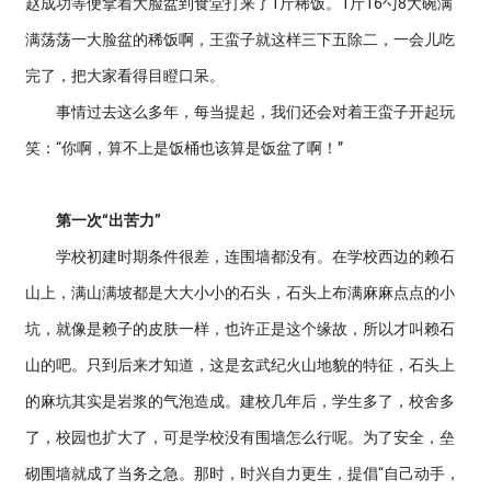
赵成功等便拿着大脸盆到食堂打来了1斤稀饭。1斤16勺8大碗满
满荡荡一大脸盆的稀饭啊，王蛮子就这样三下五除二，一会儿吃
完了，把大家看得目瞪口呆。
事情过去这么多年，每当提起，我们还会对着王蛮子开起玩
笑：“你啊，算不上是饭桶也该算是饭盆了啊！”
第一次“出苦力”
学校初建时期条件很差，连围墙都没有。在学校西边的赖石
山上，满山满坡都是大大小小的石头，石头上布满麻麻点点的小
坑，就像是赖子的皮肤一样，也许正是这个缘故，所以才叫赖石
山的吧。只到后来才知道，这是玄武纪火山地貌的特征，石头上
的麻坑其实是岩浆的气泡造成。建校几年后，学生多了，校舍多
了，校园也扩大了，可是学校没有围墙怎么行呢。为了安全，垒
砌围墙就成了当务之急。那时，时兴自力更生，提倡“自己动手，