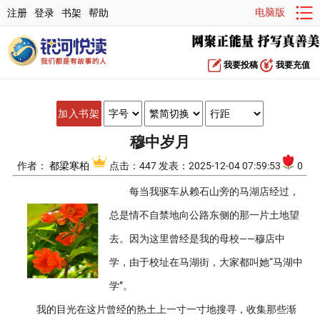
电脑版
注册
登录
书架
帮助
我要投稿
我要充值
加入书架
穆中岁月
作者：
都梁寒柏
点击：447 发表：2025-12-04 07:59:53
0
每当我驱车从赖石山旁的马湖店经过，
总是情不自禁地向公路东侧的那一片土地望
去。因为这里曾经是我的母校——穆店中
学，由于校址在马湖街，大家都叫她“马湖中
学”。
我的目光在这片曾经的热土上一寸一寸地搜寻，收集那些渐