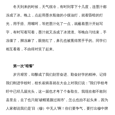
冬天到来的时候，天气很冷，有时到零下十几度，连墨汁都
冻成了冰。晚上，点起用墨水瓶做的小煤油灯，就着昏暗的灯
光，用手捂、用嘴呵，等把墨汁化了一点，就蘸着墨汁开始写
字，有时写着写着，墨汁就又冻成了冰渣渣。等晚自习结束，手
冻僵了，脚冻麻了，眼熬红了，鼻孔也被熏得黑乎乎的。同学们
相互看着，不由得对笑了起来。
第一次“暗誓”
岁月艰苦，却酿成了我们刻苦奋进、勤奋好学的精神。记得
我们刚进学校时，校长崔炳喜就在大会上对我们说：“我们学校考
盱中已经几届光头，这一届也才考了个备取生。我现在都不敢到
县里去，去了也只能‘破帽遮颜过闹市’，怎么也抬不起头来，因为
人家都说我们是‘目（穆）中无人’啊！你们要争气，要打出穆中牌