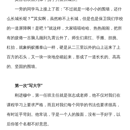
一旁的同学马上接上了茬：“不过就是一堵小小的围墙，还什
么长城长呢？”“其实啊，虽然称不上长城，但是也是保卫我们学校
的一道屏障啊！是吧？”就这样，大家嘻嘻哈哈、热热闹闹，把所
有的疲倦一古脑儿抛到九霄云外了。师生们肩扛、手搬、担挑、
杠抬，就象蚂蚁搬泰山一样，硬是从二三里以外的山上运来了上
百方的石头，又一块一块地垒砌起来，形成了一道长长的、高高
的、坚固的围墙。
第一次“写大字”
刚进穆中，第一任班主任就是张志成老师，他不仅对我们在
课程学习上要求严格，而且对我们每个同学的书法也要求很高，
有时近乎苛刻。他常说，字是一个人的脸面，没有一手好字，以
后你签个名都不好意思。