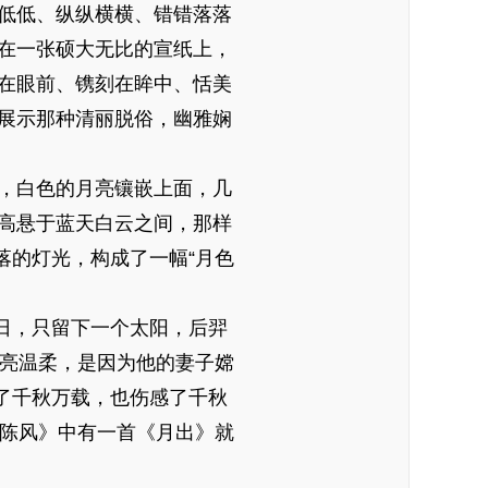
低低、纵纵横横、错错落落
在一张硕大无比的宣纸上，
在眼前、镌刻在眸中、恬美
展示那种清丽脱俗，幽雅娴
，白色的月亮镶嵌上面，几
高悬于蓝天白云之间，那样
落的灯光，构成了一幅“月色
日，只留下一个太阳，后羿
月亮温柔，是因为他的妻子嫦
了千秋万载，也伤感了千秋
·陈风》中有一首《月出》就