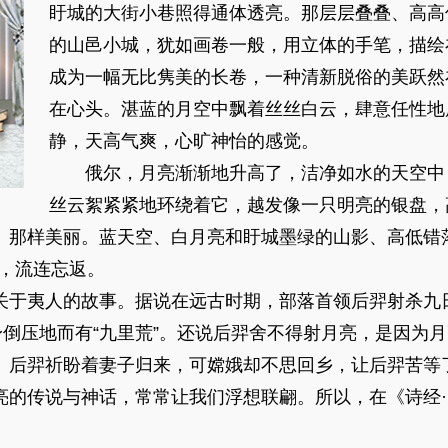
盱城的大街小巷照得通体透亮。那层层叠叠、高高
的山邑小城，犹如画卷一般，用立体的手笔，描绘
成为一幅无比隽美的长卷，一种清新脱俗的美跃然
在心头。湛蓝的月空中飘着丝丝白云，肆意任性地
静，天高气爽，心旷神怡的感觉。
俄尔，月亮渐渐地升高了，洁净如水的天空中
丝云絮紧紧地环绕着它，越发像一只明亮的银盘，
、那样美丽。蓝天空、白月亮和盱城墨绿的山影、高低错
翩，流连忘返。
关于夷人的故事。据说在远古时期，部落首领后羿射杀九
身倒压地而有“九里荒”。还说后羿舍不得射月亮，是因为
。后羿祈盼着妻子归来，可嫦娥却不思回乡，让后羿苦等
亮的传说与神话，常常让我们浮想联翩。所以，在《诗经