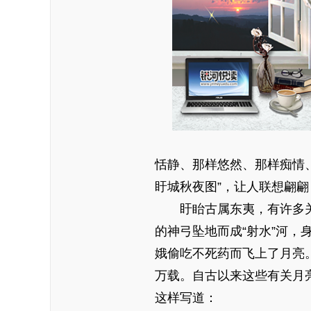
恬静、那样悠然、那样痴情
盱城秋夜图”，让人联想翩
盱眙古属东夷，有许多
的神弓坠地而成“射水”河，
娥偷吃不死药而飞上了月亮
万载。自古以来这些有关月
这样写道：