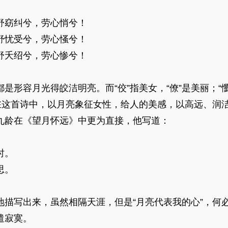
舒窈纠兮，劳心悄兮！
舒忧受兮，劳心慅兮！
舒夭绍兮，劳心惨兮！
照”都是形容月光得皎洁明亮。而“佼”指美女，“僚”是美丽；“懰
，在这首诗中，以月亮象征女性，给人的美感，以高远、润
九龄在《望月怀远》中更为直接，他写道：
时。
思。
地描写出来，虽然相隔天涯，但是“月亮代表我的心”，何
遣寂寞。