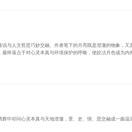
传说与人文哲思巧妙交融。作者笔下的月亮既是澄澈的物象，又
，最终落点于对心灵本真与环境保护的呼唤，使皎洁月色成为内
清辉中叩问心灵本真与天地澄澈，景、史、情、思交融成一曲温