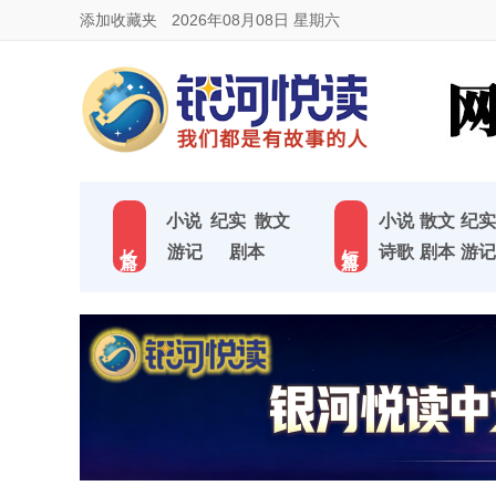
添加收藏夹
2026年08月08日 星期六
小说
纪实
散文
小说
散文
纪实
长 篇
短 篇
游记
剧本
诗歌
剧本
游记