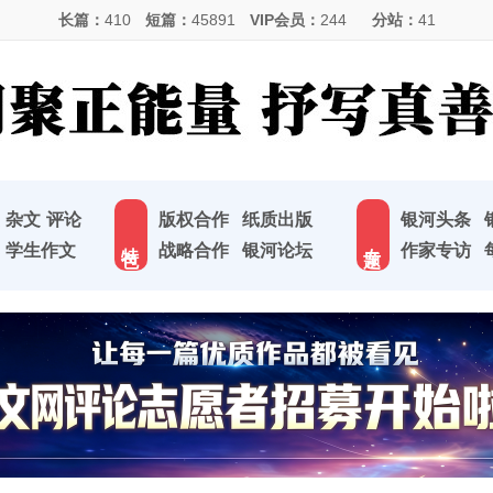
长篇：
410
短篇：
45891
VIP会员：
244
分站：
41
杂文
评论
版权合作
纸质出版
银河头条
特 色
专 题
学生作文
战略合作
银河论坛
作家专访