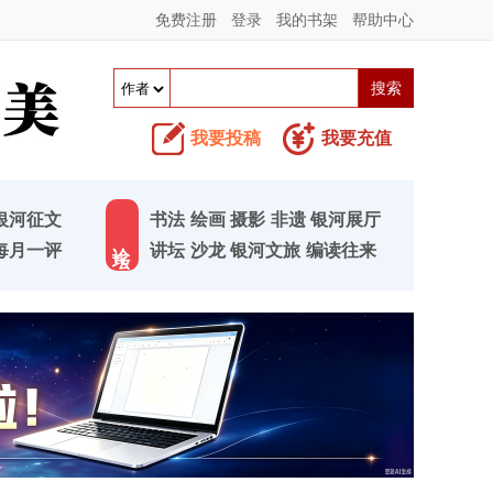
免费注册
登录
我的书架
帮助中心
我要投稿
我要充值
银河征文
书法
绘画
摄影
非遗
银河展厅
论 坛
每月一评
讲坛
沙龙
银河文旅
编读往来