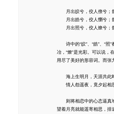
月出皎兮，佼人僚兮；
月出皓兮，佼人懰兮；
月出照兮，佼人燎兮；
诗中的“皎”、“皓”、“
冶，“燎”是光彩。可以说
用尽了美好的形容词。而张
海上生明月，天涯共此
情人怨遥夜，竟夕起相
则将相恋中的心态逼真
望着月亮就能遥寄相思，排