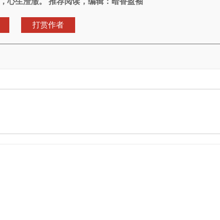
，心生澄澈。 推荐阅读，编辑：暗香盈袖
打赏作者
。