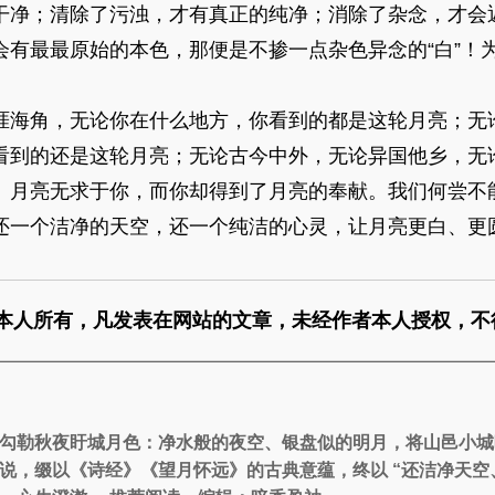
干净；清除了污浊，才有真正的纯净；消除了杂念，才会
会有最最原始的本色，那便是不掺一点杂色异念的“白”！
涯海角，无论你在什么地方，你看到的都是这轮月亮；无
看到的还是这轮月亮；无论古今中外，无论异国他乡，无
。月亮无求于你，而你却得到了月亮的奉献。我们何尝不
还一个洁净的天空，还一个纯洁的心灵，让月亮更白、更
本人所有，凡发表在网站的文章，未经作者本人授权，不
勾勒秋夜盱城月色：净水般的夜空、银盘似的明月，将山邑小城
说，缀以《诗经》《望月怀远》的古典意蕴，终以 “还洁净天空