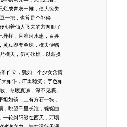
已烂成青灰一摊，便大惊失
黄豆一把，也算是个补偿
，便朝着仙人飞去的方向叩了
已异样，且淮河水患，百姓
，黄豆即变金珠，樵夫便赠
我乃樵夫，仍可砍樵，以薪换
淮伫立，犹如一个少女含情
字大如斗，庄重稳沉；字色如
宽敞、冬暖夏凉，深不见底、
平坦如镜，上有方石一块，
顶，眺望千里长淮，蜿蜒曲
，一轮斜阳缀在西天，万顷
的波滟之中，挂在远行天涯