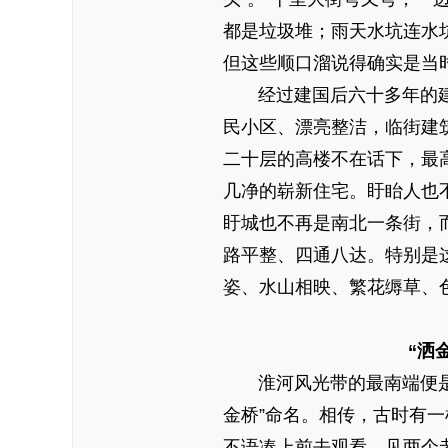
都是垃圾堆；雨天水坑连水坑
但这些顺口溜说得确实是当
经过建国后六十多年的建设
民小区、漂亮整洁，临街建
二十层的高楼不在话下，最
几净的崭新住宅。盱眙人也
盱城也不再是南北一条街，
路平整、四通八达。特别是
姿、水山相映、繁花缛草、
“洒金
淮河风光带的最南端便是“
金桥”命名。相传，古时有
不语凑上前去观看。见两个