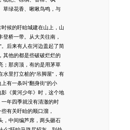
、草绿花香、啾啾鸟鸣，与
时候的盱眙城建在山上，山
丰登桥一带。从大关往南，
”。后来有人在河边盖起了简
，其他的都是些破破烂烂的
亮；那房顶，有的是用茅草
水里打立桩的“吊脚屋”，有
上有一条叫“翻身街”的小
电影《黄河少年》时，这个地
，一年四季就没有清澈的时
一些有关盱眙的顺口溜，
北头，中间编芦席，两头砸石
什么“盱眙马路尽招灰，到处