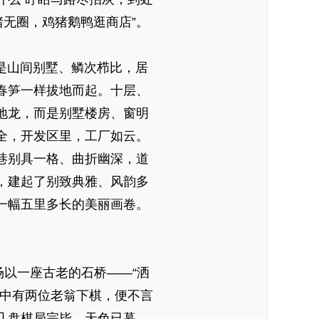
猪无圈，鸡猪鹅鸭逛商店”。
是山间别墅、鳞次栉比，居
春笋一样拔地而起。十层、
地龙，而是别墅楼房、窗明
全，开发区里，工厂如云。
巷别具一格、曲折幽深，道
，建起了别致典雅、风韵多
一幅五里多长的美丽画卷。
以一座古老的石桥——“洒
洞中有两位老翁下棋，便不言
几盘棋局完毕，天色已暮。