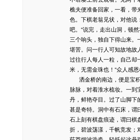
樵夫便准备回家，一看，带
色。下棋老翁见状，对他说
吧。”说完，走出山洞，顿
三个响头，独自下得山来。
堪苦。问一行人可知故地故
过往行人每人一粒，自己却
米，无需金珠也！”众人感恩
洒金桥的南边，便是宝积山
脉脉，对着淮水梳妆。一到
丹，鲜艳夺目。过了山脚下的
甚是奇特。洞中有石床，谓
石上刻有棋盘痕迹，谓曰棋
折，碧波荡漾，千帆竞发；
荻芦烟波浩淼，轻托起这丹