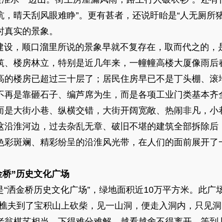
，晴天刮风眼难睁”。更有甚者，还说盱眙是“人无厕所
时真实的景象。
，顺口溜里所说的景象早就不复存在，取而代之的，
筑、楼房林立，特别是近几年来，一幢幢高楼大厦像雨后
高的楼房已超过三十层了；居民住房早已不是丁头棚、滚
不再是靠砸石子、编芦席为生，而是各项工业门类基本齐
而是大街小巷、纵横交错，大街开阔宽敞、热闹非凡，小
这沿淮河边，过去杂乱无章、破旧不堪的建筑全部拆除后
色彩斑斓、精彩纷呈的沿淮风光带，在人们的面前展开了
桥”历史文化广场
洒金桥历史文化广场”，绿地面积近10万平方米。此广场
一樵夫到了宝积山上砍柴，见一山洞，便走入洞内，只见
老翁棋艺相当，下得难分难解，越看越舍不得离开。等到