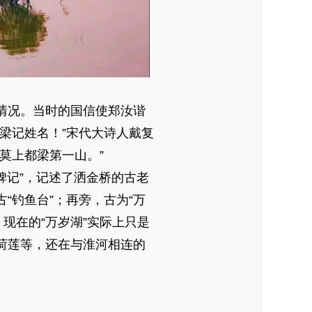
情况。当时的国信使郑汝谐
梁记姓名！”宋代大诗人戴复
莫上都梁第一山。”
碑记”，记述了洒金桥的古老
“钓鱼台”；再旁，古为“万
。现在的“万岁湖”实际上只是
荷莲等，还在与淮河相连的