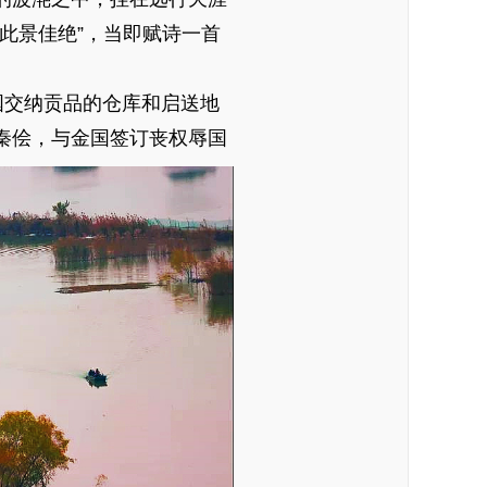
此景佳绝”，当即赋诗一首
国交纳贡品的仓库和启送地
秦侩，与金国签订丧权辱国