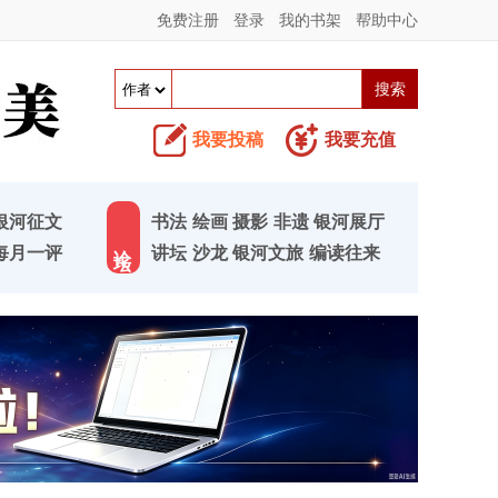
免费注册
登录
我的书架
帮助中心
我要投稿
我要充值
银河征文
书法
绘画
摄影
非遗
银河展厅
论 坛
每月一评
讲坛
沙龙
银河文旅
编读往来