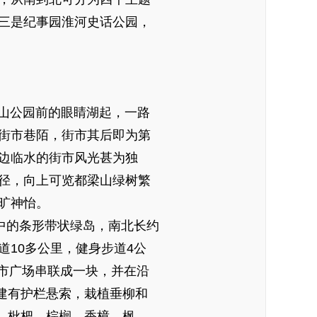
三是纪事园淮河史话公园，
山公园前的眼睛湖起，一路
街市巷陌，街市其后即为第
边临水的街市风光甚为独
径，向上可览都梁山绿树繁
旷神怡。
的条形带状绿岛，南北长约
游道10多公里，健身步道4公
市广场串联成一块，并在沿
建有护栏悬索，栽植垂柳和
，枇杷、棕榈、香樟、枫