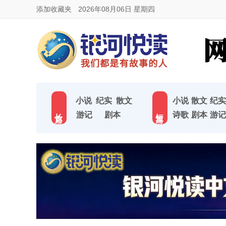
添加收藏夹
2026年08月06日 星期四
小说
纪实
散文
小说
散文
纪实
长 篇
短 篇
游记
剧本
诗歌
剧本
游记