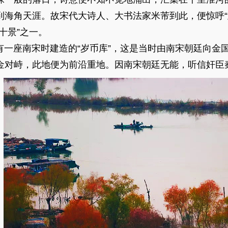
到海角天涯。故宋代大诗人、大书法家米芾到此，便惊呼“
十景”之一。
座南宋时建造的“岁币库”，这是当时由南宋朝廷向金
金对峙，此地便为前沿重地。因南宋
朝廷无能，听信奸臣