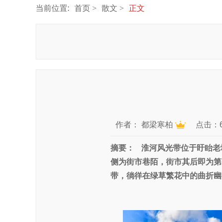
当前位置:
首页
散文
正文
作者：
都梁寒柏
点击：6
摘要：
淮河风光带位于盱眙老
侧为街市巷陌，街市其后即为第
带，徜徉在绿草繁花中的曲折幽