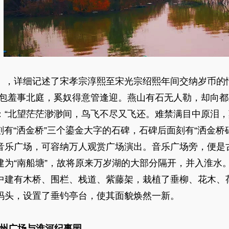
》，详细记述了宋孝宗淳熙至宋光宗绍熙年间交纳岁币的
耻包羞事北庭，奚奴得意管逢迎。燕山有石无人勒，却向都
：“北望茫茫渺渺间，鸟飞不尽又飞还。难禁满目中原泪，
“洒金桥”三个鎏金大字的石碑，石碑后面刻有“洒金桥
乐广场，可容纳万人观赏广场演出。音乐广场旁，便是古
改建为“南船塘”，故将原来万岁湖的大部分隔开，并入淮水
中建有木桥、围栏、栈道、紫藤架，栽植了垂柳、花木、
码头，设置了垂钓亭台，使其面貌焕然一新。
广场与淮河纪事园