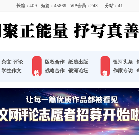
长篇：
409
短篇：
45869
VIP会员：
243
分站：
41
杂文
评论
版权合作
纸质出版
银河头条
特 色
专 题
学生作文
战略合作
银河论坛
作家专访