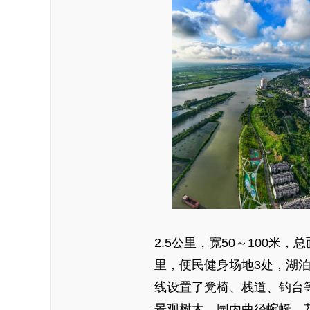
2.5公里，宽50～100米
里，便民健身场地3处，湖
线设置了凳椅、栈道、钓台
景观树木。园内曲径蜿蜒，