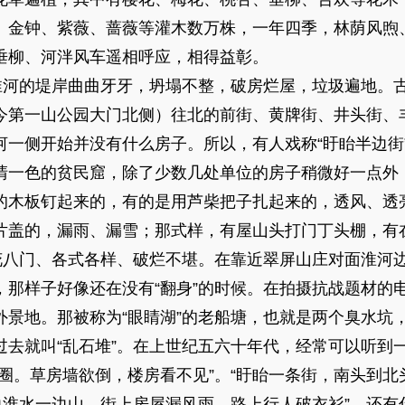
、金钟、紫薇、蔷薇等灌木数万株，一年四季，林荫风煦
垂柳、河泮风车遥相呼应，相得益彰。
的堤岸曲曲牙牙，坍塌不整，破房烂屋，垃圾遍地。古
今第一山公园大门北侧）往北的前街、黄牌街、井头街、
河一侧开始并没有什么房子。所以，有人戏称“盱眙半边街
清一色的贫民窟，除了少数几处单位的房子稍微好一点外
的木板钉起来的，有的是用芦柴把子扎起来的，透风、透
片盖的，漏雨、漏雪；那式样，有屋山头打门丁头棚，有在
花八门、各式各样、破烂不堪。在靠近翠屏山庄对面淮河边
，那样子好像还在没有“翻身”的时候。在拍摄抗战题材的
外景地。那被称为“眼睛湖”的老船塘，也就是两个臭水坑
过去就叫“乱石堆”。在上世纪五六十年代，经常可以听到
圈。草房墙欲倒，楼房看不见”。“盱眙一条街，南头到
边淮水一边山。街上房屋漏风雨，路上行人破衣衫”。还有