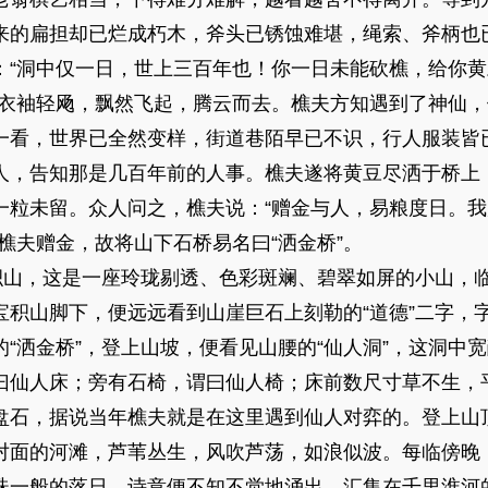
来的扁担却已烂成朽木，斧头已锈蚀难堪，绳索、斧柄也
：“洞中仅一日，世上三百年也！你一日未能砍樵，给你
然衣袖轻飏，飘然飞起，腾云而去。樵夫方知遇到了神仙
一看，世界已全然变样，街道巷陌早已不识，行人服装皆
人，告知那是几百年前的人事。樵夫遂将黄豆尽洒于桥上
一粒未留。众人问之，樵夫说：“赠金与人，易粮度日。
樵夫赠金，故将山下石桥易名曰“洒金桥”。
，这是一座玲珑剔透、色彩斑斓、碧翠如屏的小山，临
宝积山脚下，便远远看到山崖巨石上刻勒的“道德”二字，
“洒金桥”，登上山坡，便看见山腰的“仙人洞”，这洞中
曰仙人床；旁有石椅，谓曰仙人椅；床前数尺寸草不生，
盘石，据说当年樵夫就是在这里遇到仙人对弈的。登上山
对面的河滩，芦苇丛生，风吹芦荡，如浪似波。每临傍晚
珠一般的落日，诗意便不知不觉地涌出，汇集在千里淮河