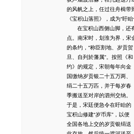
的风帆之上，任过往舟楫带
《宝积山落照》，成为“盱眙
在宝积山西侧山脚，还有一
点。南宋时，划淮为界，宋
的条约，“称臣割地、岁贡贺
旦、自列於藩属”。按照《和
约》的规定，宋朝每年向金
国缴纳岁贡银二十五万两、
绢二十五万匹，并于每岁春
季搬送至对岸的泗州交纳。
于是，宋廷便急令在盱眙的
宝积山修建“岁币库”，以便
全国各地上交的岁贡银绢送
此存放，然后统一渡河送至