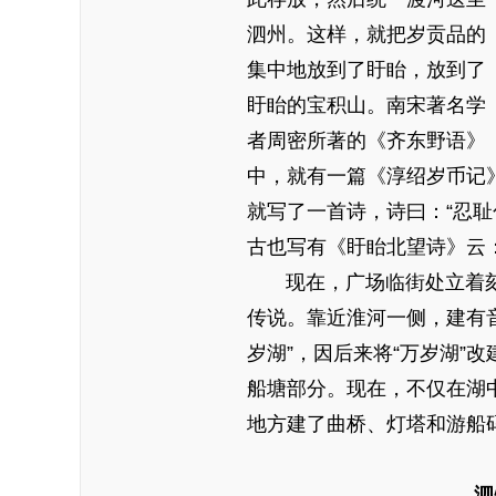
泗州。这样，就把岁贡品的
集中地放到了盱眙，放到了
盱眙的宝积山。南宋著名学
者周密所著的《齐东野语》
中，就有一篇《淳绍岁币记
就写了一首诗，诗曰：“忍
古也写有《盱眙北望诗》云
现在，广场临街处立着刻有
传说。靠近淮河一侧，建有音
岁湖”，因后来将“万岁湖”
船塘部分。现在，不仅在湖
地方建了曲桥、灯塔和游船
泗州