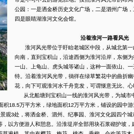
公园：一是洒金桥历史文化广场，二是泗州广场，
四是眼睛湖淮河文化会馆。
沿着淮河一路看风光
淮河风光带位于盱眙老城区中段，从城北第一
向南，直到宝积山，沿途西侧为淮河沿岸，东侧为
一山、上龟山、虎头城等诸山，这种一面依山、一
特。沿着淮河风光带，徜徉在绿草繁花中的曲折幽
花，向下可观淮河水千舟竞发，可谓惬意无比、心
从北船塘到宝积山一线的淮河风光带，为城市中
，总面积18.5万平方米，绿地面积12万平方米，铺设的园中
泊景观3处，将洒金桥、泗州、纪事园、淮河文化园四个城
等，以方便游人和憩息。沿淮堤岸全部用块石浆砌护坡，
花草遍植，其中有樱花、梅花、桃杏、垂柳、合欢等花木