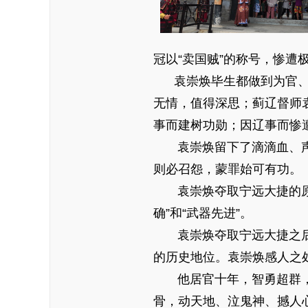
冠以“卖国贼”的称号，惨
袁崇焕毕生都做到为官、为
无情，值得深思；蓟辽督师
事而建树功勋；因辽事而惨
袁崇焕留下了滴滴血、声声
则必召怨，蒙罪始可有功。
袁崇焕夺取宁远大捷的原因
确”和“武器先进”。
袁崇焕夺取宁远大捷之后，
的历史地位。袁崇焕感人之
他居官十年，智勇超群，勤
骨，动天地、泣鬼神、撼人