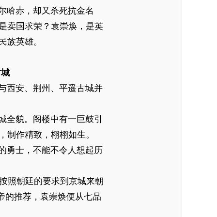
尔哈赤，却又杀死抗金名
是卖国求荣？袁崇焕，是英
民族英雄。
城
与西安、荆州、平遥古城并
城全貌。阁楼中有一巨鼓引
，制作精致，栩栩如生。
的勇士，不能不令人想起历
按照朝廷的要求到京城来朝
帝的推荐，袁崇焕便从七品