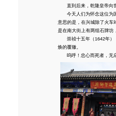
直到后来，乾隆皇帝向世
今天人们为怀念这位为国冤
意思的是，在兴城除了火车
是在南大街上有两组石牌坊
崇祯十五年（1642年）
焕的覆辙。
呜呼！忠心而死者，无庙