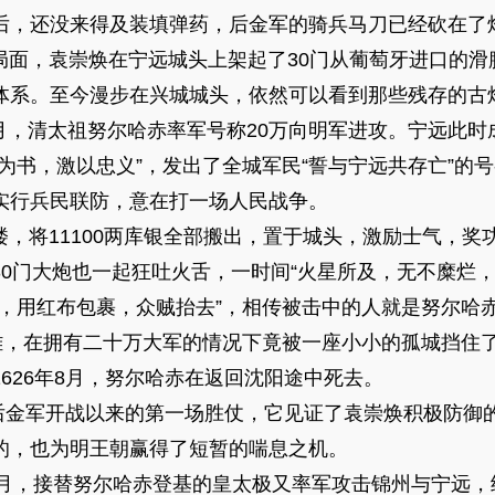
后，还没来得及装填弹药，后金军的骑兵马刀已经砍在了
，袁崇焕在宁远城头上架起了30门从葡萄牙进口的滑膛
体系。至今漫步在兴城城头，依然可以看到那些残存的古
月，清太祖努尔哈赤率军号称20万向明军进攻。宁远此时
为书，激以忠义”，发出了全城军民“誓与宁远共存亡”的
实行兵民联防，意在打一场人民战争。
将11100两库银全部搬出，置于城头，激励士气，奖
0门大炮也一起狂吐火舌，一时间“火星所及，无不糜烂，
目，用红布包裹，众贼抬去”，相传被击中的人就是努尔哈
在拥有二十万大军的情况下竟被一座小小的孤城挡住了
626年8月，努尔哈赤在返回沈阳途中死去。
后金军开战以来的第一场胜仗，它见证了袁崇焕积极防御
的，也为明王朝赢得了短暂的喘息之机。
月，接替努尔哈赤登基的皇太极又率军攻击锦州与宁远，