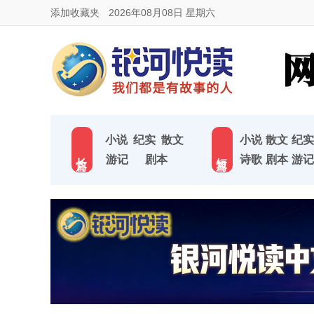
添加收藏夹
2026年08月08日 星期六
小说
纪实
散文
小说
散文
纪实
长 篇
短 篇
游记
剧本
诗歌
剧本
游记