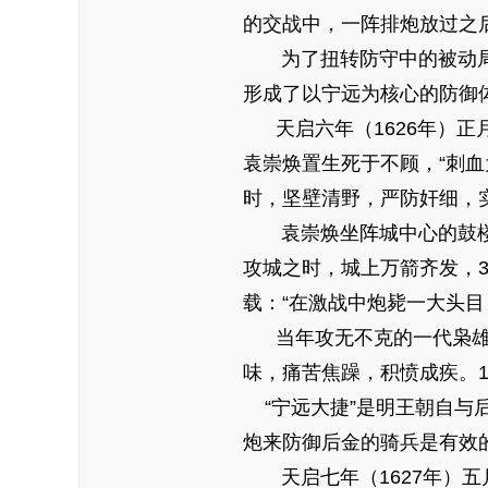
的交战中，一阵排炮放过之
为了扭转防守中的被动局面
形成了以宁远为核心的防御
天启六年（1626年）正
袁崇焕置生死于不顾，“刺血
时，坚壁清野，严防奸细，
袁崇焕坐阵城中心的鼓楼，
攻城之时，城上万箭齐发，3
载：“在激战中炮毙一大头
当年攻无不克的一代枭雄，
味，痛苦焦躁，积愤成疾。1
“宁远大捷”是明王朝自与
炮来防御后金的骑兵是有效
天启七年（1627年）五