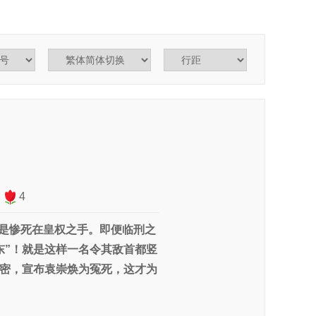
4
是惨死在皇权之手。即便临刑之
东”！就是这样一名令其敌首都竖
密，宣布袁崇焕为冤死，这才为