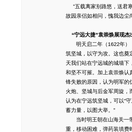
”五载离家别路悠，送君寒
故园亲侣如相问，愧我边尘尚
“宁远大捷”袁崇焕展现杰
明天启二年（1622年）
筑坚城，以守为攻。这也奠
天我们站在宁远城的城墙下
和坚不可摧。加上袁崇焕认
锋失败的原因，认为明军的
火炮、坚城与后金军周旋，
认为在宁远筑坚城，可以“
蓄力量，以图大举。”
当时明王朝在山海关一带派
重，移动困难，弹药装填费