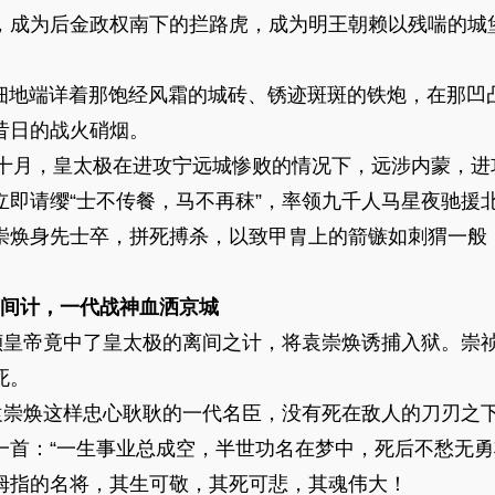
，成为后金政权南下的拦路虎，成为明王朝赖以残喘的城
端详着那饱经风霜的城砖、锈迹斑斑的铁炮，在那凹
昔日的战火硝烟。
十月，皇太极在进攻宁远城惨败的情况下，远涉内蒙，进
立即请缨“士不传餐，马不再秣”，率领九千人马星夜驰援
崇焕身先士卒，拼死搏杀，以致甲胄上的箭镞如刺猬一般
一代战神血洒京城
帝竟中了皇太极的离间之计，将袁崇焕诱捕入狱。崇祯三
死。
焕这样忠心耿耿的一代名臣，没有死在敌人的刀刃之下
一首：“一生事业总成空，半世功名在梦中，死后不愁无勇
拇指的名将，其生可敬，其死可悲，其魂伟大！