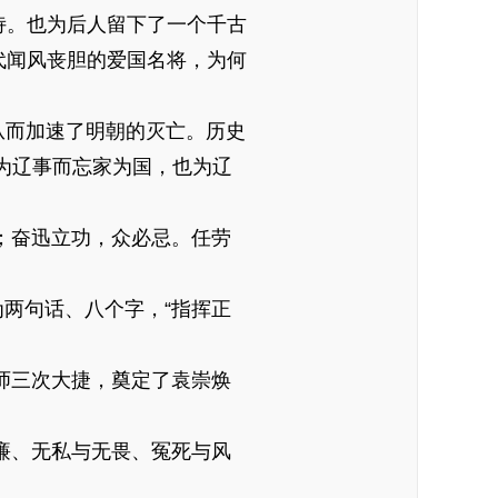
诗。也为后人留下了一个千古
代闻风丧胆的爱国名将，为何
而加速了明朝的灭亡。历史
为辽事而忘家为国，也为辽
；奋迅立功，众必忌。任劳
两句话、八个字，“指挥正
师三次大捷，奠定了袁崇焕
廉、无私与无畏、冤死与风