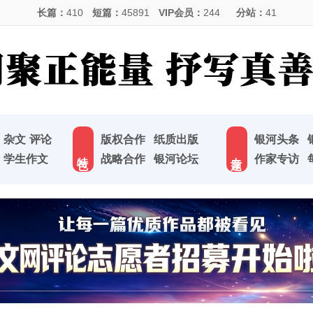
长篇：
410
短篇：
45891
VIP会员：
244
分站：
41
杂文
评论
版权合作
纸质出版
银河头条
特 色
专 题
学生作文
战略合作
银河论坛
作家专访