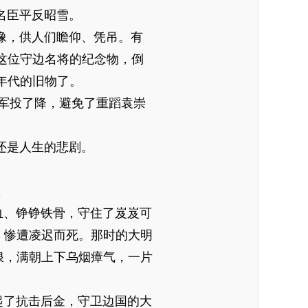
名臣平反昭雪。
像，供人们瞻仰、凭吊。有
这位守边名将的纪念物，倒
年代的旧物了。
军投了降，避免了重蹈袁崇
还是人生的悲剧。
、铮铮铁骨，守住了岌岌可
，惨遭凌迟而死。那时的大明
浪，满朝上下乌烟瘴气，一片
了抗击后金，守卫边国的大