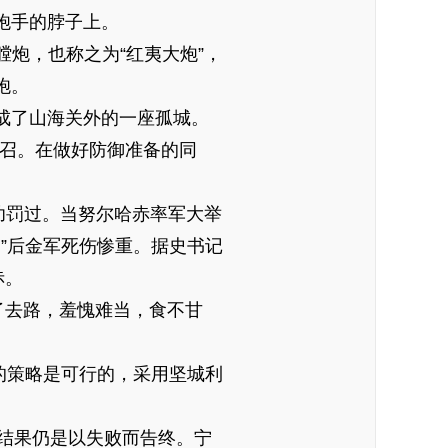
炮手的脖子上。
炮，也称之为“红夷大炮”，
炮。
成了山海关外的一座孤城。
号召。在做好防御准备的同
功罚过。当努尔哈赤率军大举
”后金军死伤惨重。据史书记
赤。
去路，羞愧难当，食不甘
的策略是可行的，采用坚城利
结果仍是以失败而告终。宁