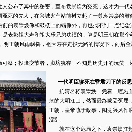
人公布了其中的秘密，宣布袁崇焕为冤死，这才为一代
死的先人，在兴城火车站前树立起了一尊袁崇焕的雕
站前的袁崇焕像和鼓楼上的蜡像外，再也找不到一点纪念
，是表彰祖大寿和祖大乐兄弟功绩的，算是明王朝在那个
，明王朝风雨飘摇，祖大寿在走投无路的情况下，向后金
可祭；投降变节者，贞坊犹存，不知是历史开的玩笑，
一代明臣惨死在昏君刀下的反思
抗清名将袁崇焕，凭着一腔热血
危的大明江山，然而最终蒙受冤屈
王朝，皇帝疏于政事，阉党兴风作
混乱。
就在这个危局之下，袁崇焕扛起