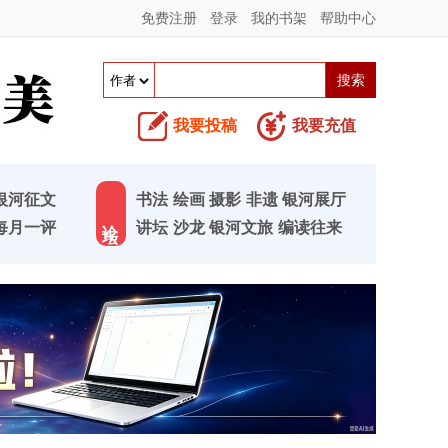
免费注册
登录
我的书架
帮助中心
我要投稿
我要充值
银河征文
书法
绘画
摄影
非遗
银河展厅
论 坛
每月一评
讲坛
沙龙
银河文旅
编读往来