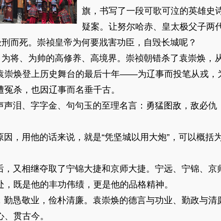
旗，书写了一段可歌可泣的英雄史
疑案。让努尔哈赤、皇太极父子两
遭极刑而死。崇祯皇帝为何要戕害功臣，自毁长城呢？
将、为帅的高修养、高境界。崇祯朝错杀了袁崇焕，从
袁崇焕登上历史舞台的最后十年——为辽事而投笔从戎，
遭冤杀，也因辽事而名垂千古。
泪、字字金、句句玉的至理名言：勇猛图敌，敌必仇
，用他的话来说，就是“凭坚城以用大炮”，可以概括为
又相继夺取了宁锦大捷和京师大捷。宁远、宁锦、京
处，既是他的丰功伟绩，更是他的品格精神。
恳敬业，俭朴清廉。袁崇焕的德言与功业、勤政与清
心、贯古今。