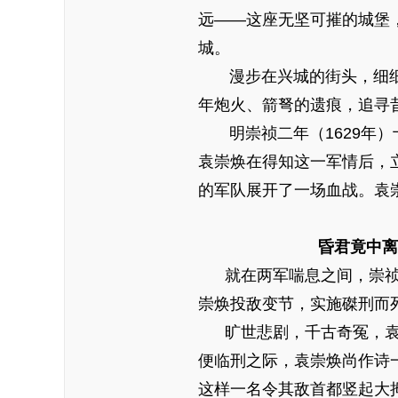
远——这座无坚可摧的城堡
城。
漫步在兴城的街头，细细地
年炮火、箭弩的遗痕，追寻
明崇祯二年（1629年）
袁崇焕在得知这一军情后，
的军队展开了一场血战。袁
昏君竟中离间计，
就在两军喘息之间，崇祯皇
崇焕投敌变节，实施磔刑而
旷世悲剧，千古奇冤，袁崇
便临刑之际，袁崇焕尚作诗
这样一名令其敌首都竖起大