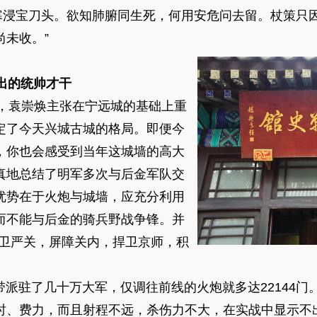
浸宝刀头。欲知肺腑同生死，何用安危问去留。杖策只
未收。”
出的统帅才干
，袁崇焕主张在宁远城的基础上重
定了今天兴城古城的格局。即便今
，你也会感受到当年这城墙的高大
真地总结了明军多次与后金军队交
优势在于火炮与城墙，应充分利用
而不能与后金的骑兵野战争锋。并
守卫严关，屏障关内，捍卫京师，积
驻了几十万大军，仅调往前线的火炮就多达22144门
时、费力，而且射程不远，杀伤力不大，在实战中显示不