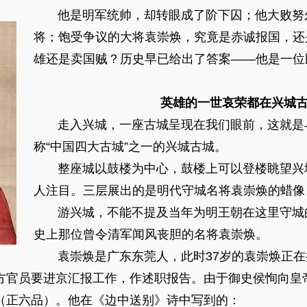
他是明军统帅，却转眼成了阶下囚；他大败努
将；饱受争议的大将袁崇焕，究竟是赤诚报国，还
雄还是卖国贼？历史早已给出了答案——他是一位
英雄的一世哀荣都在兴城古
走入兴城，一座古城呈现在我们眼前，这就是
称“中国四大古城”之一的兴城古城。
整座城以鼓楼为中心，鼓楼上可以登楼眺望兴
人注目。三层展出的是明代守城名将袁崇焕的蜡像
游兴城，不能不提及当年为明王朝在这里守城
史上那位曾令清军闻风丧胆的名将袁崇焕。
袁崇焕是广东东莞人，此时37岁的袁崇焕正在
方官员要进京汇报工作，作述职报告。由于御史侯恂向皇
（正六品）。他在《边中送别》诗中写到的：