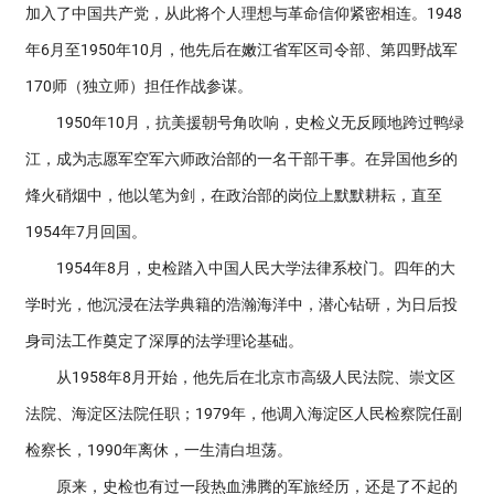
加入了中国共产党，从此将个人理想与革命信仰紧密相连。1948
年6月至1950年10月，他先后在嫩江省军区司令部、第四野战军
170师（独立师）担任作战参谋。
1950年10月，抗美援朝号角吹响，史检义无反顾地跨过鸭绿
江，成为志愿军空军六师政治部的一名干部干事。在异国他乡的
烽火硝烟中，他以笔为剑，在政治部的岗位上默默耕耘，直至
1954年7月回国。
1954年8月，史检踏入中国人民大学法律系校门。四年的大
学时光，他沉浸在法学典籍的浩瀚海洋中，潜心钻研，为日后投
身司法工作奠定了深厚的法学理论基础。
从1958年8月开始，他先后在北京市高级人民法院、崇文区
法院、海淀区法院任职；1979年，他调入海淀区人民检察院任副
检察长，1990年离休，一生清白坦荡。
原来，史检也有过一段热血沸腾的军旅经历，还是了不起的