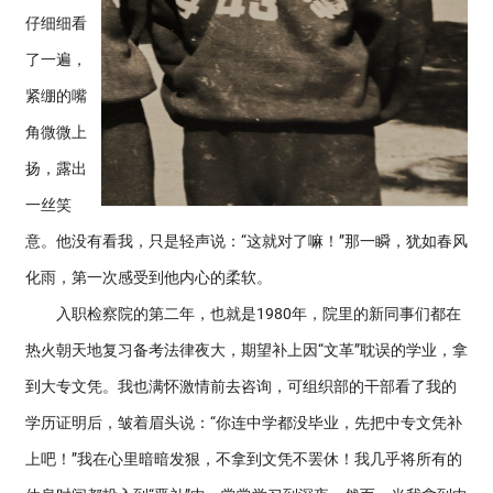
仔细细看
了一遍，
紧绷的嘴
角微微上
扬，露出
一丝笑
意。他没有看我，只是轻声说：“这就对了嘛！”那一瞬，犹如春风
化雨，第一次感受到他内心的柔软。
入职检察院的第二年，也就是1980年，院里的新同事们都在
热火朝天地复习备考法律夜大，期望补上因“文革”耽误的学业，拿
到大专文凭。我也满怀激情前去咨询，可组织部的干部看了我的
学历证明后，皱着眉头说：“你连中学都没毕业，先把中专文凭补
上吧！”我在心里暗暗发狠，不拿到文凭不罢休！我几乎将所有的