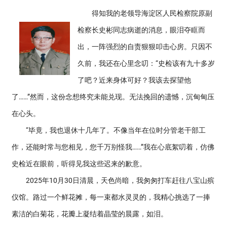
得知我的老领导海淀区人民检察院原副
检察长史彬同志病逝的消息，眼泪夺眶而
出，一阵强烈的自责狠狠叩击心房。只因不
久前，我还在心里念叨：“史检该有九十多岁
了吧？近来身体可好？我该去探望他
了……”然而，这份念想终究未能兑现。无法挽回的遗憾，沉甸甸压
在心头。
“毕竟，我也退休十几年了。不像当年在位时分管老干部工
作，还能时常与您相见，您千万别怪我……”我在心底絮叨着，仿佛
史检近在眼前，听得见我这些迟来的歉意。
2025年10月30日清晨，天色尚暗，我匆匆打车赶往八宝山殡
仪馆。路过一个鲜花摊，每一束都水灵灵的，我精心挑选了一捧
素洁的白菊花，花瓣上凝结着晶莹的晨露，如泪。