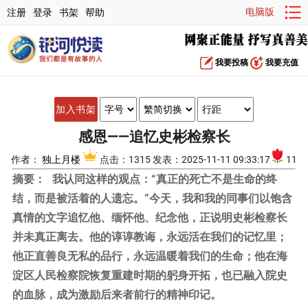
电脑版
注册
登录
书架
帮助
我要投稿
我要充值
加入书架
感恩——追忆史彬检察长
作者：
独上月楼
点击：1315 发表：2025-11-11 09:33:17
11
摘要：
我认同这样的观点：“真正的死亡不是生命的终
结，而是被活着的人遗忘。”今天，我和我的同事们以饱含
真情的文字追忆他、缅怀他、纪念他，正说明史彬检察长
并未真正离去。他的谆谆教诲，永远活在我们的记忆里；
他正直善良无私的品行，永远温暖着我们的生命；他在海
淀区人民检察院恢复重建时期的躬身开拓，也已融入院史
的血脉，成为激励后来者前行的精神印记。