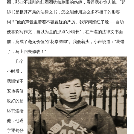
圈，那些不规则的红圈圈犹如刺眼的伤疤，看得我心惊肉跳。“起
诉书是极其严肃的法律文书，怎么能使用这么多不相干的形容
词？”他的声音里带着不容置疑的严厉。我瞬间涨红了脸——自幼
便喜欢写作文，自以为是的那点“小特长”，在严谨的法律文书面
前，竟成了毫无价值的“花拳绣脚”。我低着头，小声说道：“我错
了，马上回去修改！”
几个
小时后，
我惴惴不
安地将修
改好的起
诉书递给
他，他逐
字逐句仔