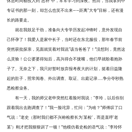
休息时间都投入到“恶补”中，常常学习到深夜。然而，当我拿到中
专证书的那一刻，却怎么也笑不出来——距离“大专”目标，还有漫
长的路要走。
就在我鼓足干劲，准备向大专学历发起冲锋时，意外发现自
己怀孕了！我爱人是家中长子，当时还在东北服役，那年春节前
突然获批探亲，见面就笑着对我说“该当爸爸了！”没想到，竟然这
么灵验！公公婆婆得知后，高兴得合不拢嘴，他们早就盼着抱孙
子了。无奈之下，我只好暂时放弃报考夜大的计划，挺着日益隆
起的肚子，照常阅卷、外出调查、取证、出庭记录……争分夺秒熟
悉检察业务。
有一天，我的师父老申突然红着脸对我说：“李玲，以后你别
跟着我出去跑调查了！”我一脸诧异，忙问：“为啥？”师傅叹了口
气说：“老史（那时我们都不兴称检察长为‘某检’，而是直呼‘老
某’）刚才把我狠狠训了一顿！”他模仿着史检的语气说：“李玲怀