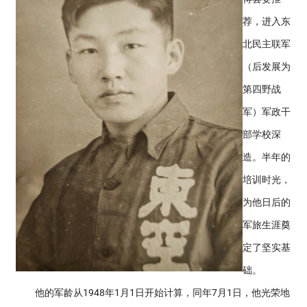
荐，进入东
北民主联军
（后发展为
第四野战
军）军政干
部学校深
造。半年的
培训时光，
为他日后的
军旅生涯奠
定了坚实基
础。
他的军龄从1948年1月1日开始计算，同年7月1日，他光荣地