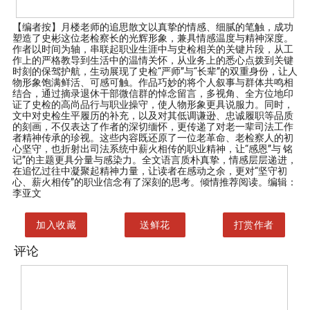
【编者按】
月楼老师的追思散文以真挚的情感、细腻的笔触，成功
塑造了史彬这位老检察长的光辉形象，兼具情感温度与精神深度。
作者以时间为轴，串联起职业生涯中与史检相关的关键片段，从工
作上的严格教导到生活中的温情关怀，从业务上的悉心点拨到关键
时刻的保驾护航，生动展现了史检“严师”与“长辈”的双重身份，让人
物形象饱满鲜活、可感可触。作品巧妙的将个人叙事与群体共鸣相
结合，通过摘录退休干部微信群的悼念留言，多视角、全方位地印
证了史检的高尚品行与职业操守，使人物形象更具说服力。同时，
文中对史检生平履历的补充，以及对其低调谦逊、忠诚履职等品质
的刻画，不仅表达了作者的深切缅怀，更传递了对老一辈司法工作
者精神传承的珍视。这些内容既还原了一位老革命、老检察人的初
心坚守，也折射出司法系统中薪火相传的职业精神，让“感恩”与 铭
记”的主题更具分量与感染力。全文语言质朴真挚，情感层层递进，
在追忆过往中凝聚起精神力量，让读者在感动之余，更对“坚守初
心、薪火相传”的职业信念有了深刻的思考。倾情推荐阅读。编辑：
李亚文
加入收藏
送鲜花
打赏作者
评论