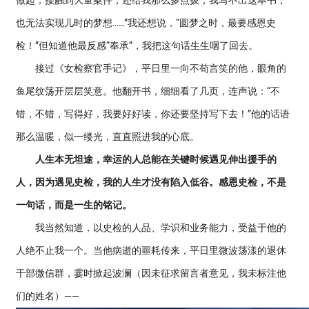
做起，接触到大量案件，还给我那么多点拨，我写不出这本书，
也无法实现儿时的梦想……”我还想说，“圆梦之时，最要感恩史
检！”但知道他最反感“奉承”，我把这句话生生咽了回去。
接过《女检察官手记》，平日里一向不苟言笑的他，眼角的
鱼尾纹荡开层层笑意。他翻开书，细细看了几页，连声说：“不
错，不错，写得好，我要好好读，你还要坚持写下去！”他的话语
那么温暖，似一缕光，直直照进我的心底。
人生本无坦途，幸运的人总能在关键时候遇见伸出援手的
人，因为遇见史检，我的人生才没有陷入低谷。感恩史检，不是
一句话，而是一生的铭记。
我当然知道，以史检的人品、学识和业务能力，受益于他的
人绝不止我一个。当他病逝的噩耗传来，平日里微波荡漾的退休
干部微信群，霎时掀起波澜（因未征求留言者意见，我未标注他
们的姓名）——