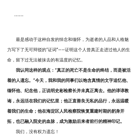
......
最是感动于这种自发的悼念和缅怀，为逝者的人品和人格魅
力写下了无可辩驳的“证词”——证明这个人曾真正走进过他人的生
命，留下过无法被抹去的有温度的记忆。
我认同这样的观点：“真正的死亡不是生命的终结，而是被活
着的人遗忘。”今天，我和我的同事们以饱含真情的文字追忆他、
缅怀他、纪念他，正说明史彬检察长并未真正离去。他的谆谆教
诲，永远活在我们的记忆里；他正直善良无私的品行，永远温暖
着我们的生命；他在海淀区人民检察院恢复重建时期的躬身开
拓，也已融入院史的血脉，成为激励后来者前行的精神印记。
我们，没有权力遗忘！