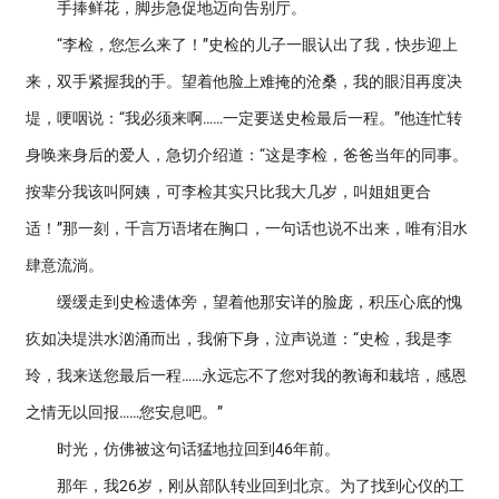
手捧鲜花，脚步急促地迈向告别厅。
“李检，您怎么来了！”史检的儿子一眼认出了我，快步迎上
来，双手紧握我的手。望着他脸上难掩的沧桑，我的眼泪再度决
堤，哽咽说：“我必须来啊……一定要送史检最后一程。”他连忙转
身唤来身后的爱人，急切介绍道：“这是李检，爸爸当年的同事。
按辈分我该叫阿姨，可李检其实只比我大几岁，叫姐姐更合
适！”那一刻，千言万语堵在胸口，一句话也说不出来，唯有泪水
肆意流淌。
缓缓走到史检遗体旁，望着他那安详的脸庞，积压心底的愧
疚如决堤洪水汹涌而出，我俯下身，泣声说道：“史检，我是李
玲，我来送您最后一程……永远忘不了您对我的教诲和栽培，感恩
之情无以回报……您安息吧。”
时光，仿佛被这句话猛地拉回到46年前。
那年，我26岁，刚从部队转业回到北京。为了找到心仪的工