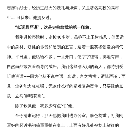
志愿军战士，经历过战火的洗礼与淬炼，又是著名高校的高材
生……可从未听他提及过。
“低调且严谨”，这是史检给我的第一印象。
我刚进检察院时，史检40多岁，虽称不上玉树临风，但因适
中的身材、矫健的步伐和硬朗的五官，透着一股英姿勃发的精气
神。平日里，他话语不多，一旦开口，便字字铿锵，掷地有声，
自然而然散发着领导的威严。我们这些刚入职的新人，都特别爱
听他讲话——因为他从不说空话、套话，言之凿凿，逻辑严谨，而
且，业务能力杠杠强，无论什么样的疑难复杂案件，只要经他点
拨，立马“柳暗花明”。
除了钦佩他，我多少有点“怕”他。
至今清晰记得，那天他把我叫进办公室。脸色凝重，将我刚
写好的起诉书初稿重重拍在桌上，上面有好几处被划上鲜红的