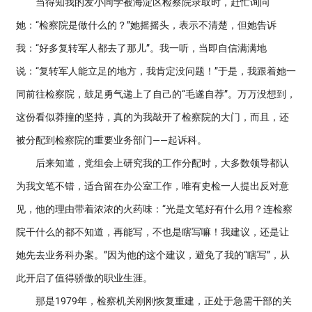
当得知我的发小同学被海淀区检察院录取时，赶忙询问
她：“检察院是做什么的？”她摇摇头，表示不清楚，但她告诉
我：“好多复转军人都去了那儿”。我一听，当即自信满满地
说：“复转军人能立足的地方，我肯定没问题！”于是，我跟着她一
同前往检察院，鼓足勇气递上了自己的“毛遂自荐”。万万没想到，
这份看似莽撞的坚持，真的为我敲开了检察院的大门，而且，还
被分配到检察院的重要业务部门——起诉科。
后来知道，党组会上研究我的工作分配时，大多数领导都认
为我文笔不错，适合留在办公室工作，唯有史检一人提出反对意
见，他的理由带着浓浓的火药味：“光是文笔好有什么用？连检察
院干什么的都不知道，再能写，不也是瞎写嘛！我建议，还是让
她先去业务科办案。”因为他的这个建议，避免了我的“瞎写”，从
此开启了值得骄傲的职业生涯。
那是1979年，检察机关刚刚恢复重建，正处于急需干部的关