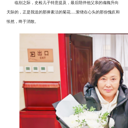
临别之际，史检儿子特意提及，最后陪伴他父亲的魂魄升向
天际的，正是我送的那捧素洁的菊花……萦绕在心头的那份愧疚和
怅然，终于消散。