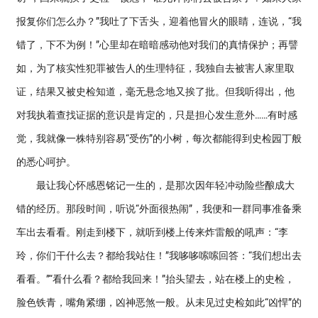
报复你们怎么办？”我吐了下舌头，迎着他冒火的眼睛，连说，“我
错了，下不为例！”心里却在暗暗感动他对我们的真情保护；再譬
如，为了核实性犯罪被告人的生理特征，我独自去被害人家里取
证，结果又被史检知道，毫无悬念地又挨了批。但我听得出，他
对我执着查找证据的意识是肯定的，只是担心发生意外……有时感
觉，我就像一株特别容易“受伤”的小树，每次都能得到史检园丁般
的悉心呵护。
最让我心怀感恩铭记一生的，是那次因年轻冲动险些酿成大
错的经历。那段时间，听说“外面很热闹”，我便和一群同事准备乘
车出去看看。刚走到楼下，就听到楼上传来炸雷般的吼声：“李
玲，你们干什么去？都给我站住！”我哆哆嗦嗦回答：“我们想出去
看看。”“看什么看？都给我回来！”抬头望去，站在楼上的史检，
脸色铁青，嘴角紧绷，凶神恶煞一般。从未见过史检如此“凶悍”的