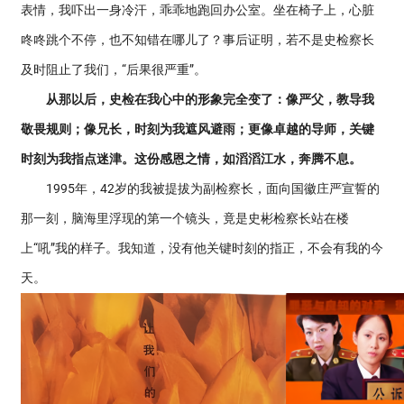
表情，我吓出一身冷汗，乖乖地跑回办公室。坐在椅子上，心脏
咚咚跳个不停，也不知错在哪儿了？事后证明，若不是史检察长
及时阻止了我们，“后果很严重”。
从那以后，史检在我心中的形象完全变了：像严父，教导我
敬畏规则；像兄长，时刻为我遮风避雨；更像卓越的导师，关键
时刻为我指点迷津。这份感恩之情，如滔滔江水，奔腾不息。
1995年，42岁的我被提拔为副检察长，面向国徽庄严宣誓的
那一刻，脑海里浮现的第一个镜头，竟是史彬检察长站在楼
上“吼”我的样子。我知道，没有他关键时刻的指正，不会有我的今
天。