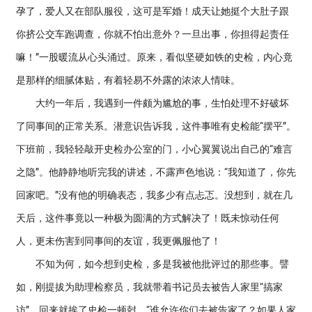
孕了，爱人又在部队服役，这可是军婚！成天让她挺个大肚子跟
你挤公交车跑调查，你就不怕出意外？一旦出事，你担得起责任
嘛！”一股暖流从心头涌过。原来，看似坚硬如铁的史检，内心竟
是那样的细腻体贴，有着轻易不外露的浓浓人情味。
大约一年后，我遇到一件颇为尴尬的事，生怕处理不好破坏
了同事间的正常关系。潜意识告诉我，这件事唯有史检能“摆平”。
下班前，我轻轻敲开史检办公室的门，小心翼翼说出自己的“难言
之隐”。他静静地听完我的讲述，不露声色地说：“我知道了，你先
回家吧。”没有他的明确表态，我多少有点忐忑。没想到，就在几
天后，这件事竟以一种极为圆满的方式解决了！既未惊动任何
人，更未伤害到同事间的友谊，我更佩服他了！
不知为何，如今想到史检，多是我被他批评过的那些事。譬
如，刚提拔为助理检察员，我就带着书记员去被告人家里“搞家
访”，回来就挨了史检一顿尅，“谁允许你们去被告家了？如果人家