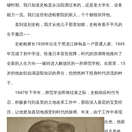
键时期。我只知道史检是从法院调过来的，还是老大学生，业务
能力一流。我们这些初进检察院的新人，个个都很崇拜他。
直到送别史检，我才从他儿子那里知晓，史检有着不平凡的
生平履历——
史彬检察长1930年出生于黑龙江林甸县一户普通人家。1945
年完成了初中学业。恰逢日本宣告投降，时代的浪潮将他推向了
全新的人生方向——辗转进入解放区的一所师范学校。在那里，15
岁的他如饥似渴汲取知识的养分，也悄然种下投身时代洪流的种
子。
1947年下半年，师范学业即将结束之际，史检响应时代号
召，积极参与到县里的土地改革工作中，那段深入基层的宝贵经
历，让他更加真切地感受到时代的脉搏。
年末，由于工作中表现
出色，他获
得县委推