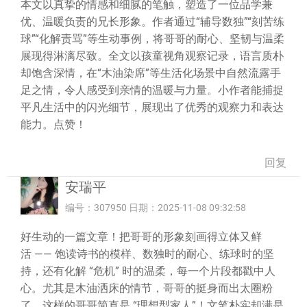
本文以真挚的情感和细腻的笔触，塑造了一位品学兼
优、温暖负责的兄长形象。作者通过“辅导数独”“刻苦练
球”“化解责骂”等生动事例，将哥哥的耐心、坚韧与温柔
展现得淋漓尽致。全文以孩童视角观察记录，语言质朴
却饱含深情，在“木油染席”等生活化场景中自然流露手
足之情，令人感受到亲情的温暖与力量。小作者能捕捉
平凡生活中的闪光细节，展现出了优秀的观察力和表达
能力。点赞！
回复
安瑞平
编号：307950 日期：2025-11-08 09:32:58
好生动的一篇文章！把哥哥的形象刻画得立体又鲜
活 —— 饱读诗书的模样、数独时的耐心、练球时的坚
持，还有化解 “危机” 时的温柔，每一个片段都戳中人
心。尤其是木油洒床的情节，哥哥的挺身而出太圈粉
了，这样的哥哥简直是 “理想型家人”！文笔朴实却满是