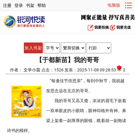
电脑版
注册
登录
书架
帮助
我要投稿
我要充值
加入书架
【于都新苗】我的哥哥
作者：
文学小苗
点击：1526 发表：2025-11-08 09:28:53
2
“每逢佳节倍思亲”，每到中秋节，我就越
发思念远在北京的哥哥。
我的哥哥又高又瘦，浓浓的眉毛下嵌着
一双单眼皮的小眼睛，眼神却格外有神。鼻
梁上架着一副厚厚的眼镜，瞧着就一副饱读
诗书的模样。