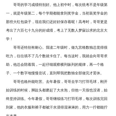
哥哥的学习成绩特别好。他上初中时，每次统考不是年级第
一，就是年级第二，每个学期都能拿到奖学金，当初装奖学金的
那些大红包袋子，现在我们还好好保存着呢！高考时，哥哥更是
考出了六百七十九分的好成绩，考上了无数人梦寐以求的北京大
学！
哥哥还特别有耐心。我读二年级时，做九宫格数独总觉得很
吃力，往往填不了几个数就卡住了。每当这时，我就会向哥哥求
助，他总会陪着我，一起仔细观察横列纵列的规律，再一个格
子、一个数字地慢慢尝试，直到帮我把数独全部做完才罢休。
哥哥也格外能吃苦。去年暑假，哥哥去学习打羽毛球，刚开
始训练的时候，脚趾头都磨起了大水泡，但他一天假也没请，始
终坚持训练。今年暑假，哥哥继续练习打羽毛球，每次训练完回
到家，他的衣服和裤子都被汗水浸得湿淋淋的，用力一拧都能拧
出水来。