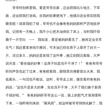
哥哥特别疼爱我。要是哥哥在家，总会陪我玩斗地主、下军
旗，还会陪我打游戏。在我的软磨硬泡下，他偶尔还会答应陪我
睡觉呢！就算我犯了错，哥哥也不会像爸爸妈妈那样严厉地批评
我。记得有一天晚上，我不小心把木油倒在了床上，当时我吓得
脑子一片空白 —— 我知道，要是被妈妈看见了，她肯定会非常
生气！我赶紧拿来纸巾擦拭，可木油已经在席子上晕开了好大一
片。没过多久，妈妈还是发现了这件事，她立刻阴沉着脸，大声
训斥道：“看你做的好事！这席子怕是洗不干净了！” 爸爸和哥哥
听到声音也赶了过来，爸爸瞪着我，眼睛里仿佛要冒出火来。我
低着头，一句话也不敢说。这时，哥哥走上前，微笑着对爸爸妈
妈说：“这也不是多大的事，实在洗不干净，大不了我们换个新席
子就好啦。” 爸爸妈妈听哥哥这么一说，脸上的怒气才渐渐缓和
下来。一场即将到来的 “暴风雨”，就这样被哥哥悄悄化解了，我