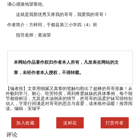
满心感激地望着他。
这就是我那优秀又疼我的哥哥，我爱我的哥哥！
作者简介：方梓同，于都县第三小学四（4）班
指导老师：黄淑荣
本网站作品著作权归作者本人所有，凡发表在网站的文
章，未经作者本人授权，不得转载。
【编者按】
文章用细腻又真挚的笔触勾勒出了超棒的哥哥形象！从
外貌到学习、耐心、吃苦特质，再到疼爱妹妹的具体事例，每个细
节都很鲜活，尤其是木油倒床的情节，把哥哥的温柔护妹写得特别
动人，字里行间满是对哥哥的思念与喜爱，读来格外温暖！推荐阅
读。编辑：安瑞平
加入收藏
送鲜花
打赏作者
评论