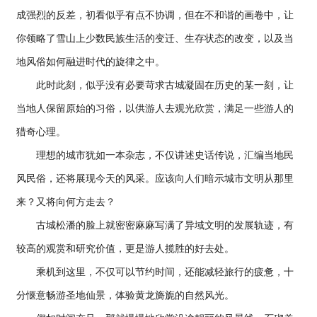
成强烈的反差，初看似乎有点不协调，但在不和谐的画卷中，让
你领略了雪山上少数民族生活的变迁、生存状态的改变，以及当
地风俗如何融进时代的旋律之中。
此时此刻，似乎没有必要苛求古城凝固在历史的某一刻，让
当地人保留原始的习俗，以供游人去观光欣赏，满足一些游人的
猎奇心理。
理想的城市犹如一本杂志，不仅讲述史话传说，汇编当地民
风民俗，还将展现今天的风采。应该向人们暗示城市文明从那里
来？又将向何方走去？
古城松潘的脸上就密密麻麻写满了异域文明的发展轨迹，有
较高的观赏和研究价值，更是游人揽胜的好去处。
乘机到这里，不仅可以节约时间，还能减轻旅行的疲惫，十
分惬意畅游圣地仙景，体验黄龙旖旎的自然风光。