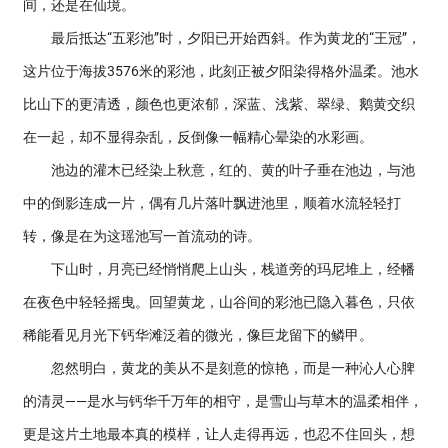
间，还是在仙境。
最后抵达“五彩池”时，夕阳已开始西斜。作为黄龙的“王冠”，
这片位于海拔3576米的彩池，此刻正被夕阳染得格外温柔。池水
比山下的更清透，颜色也更浓郁，深蓝、浅紫、翠绿、鹅黄交织
在一起，却不显得杂乱，反倒像一幅精心晕染的水彩画。
池边的灌木已经染上秋意，红的、黄的叶子垂在池边，与池
中的倒影连成一片，偶有几片落叶飘进池里，顺着水流轻轻打
转，像是在为这瑶池写一首流动的诗。
下山时，月亮已经悄悄爬上山头，栈道旁的玛尼堆上，经幡
在夜色中轻轻摇曳。回望黄龙，山谷间的彩池已隐入暮色，只依
稀能看见月光下钙华滩泛着的微光，像巨龙留下的鳞甲。
忽然明白，黄龙的美从不是刻意的惊艳，而是一种沁人心脾
的清灵——是水与钙华千万年的相守，是雪山与草木的温柔相伴，
更是这片土地最本真的模样，让人走得再远，也忍不住回头，想