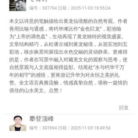
编号：307704 日期：2025-11-03 19:55:24
本文以诗意的笔触描绘出黄龙仙境般的自然奇观。作者
善用比喻与通感，将钙华滩比作“金色巨龙”，彩池喻
为“上帝的调色盘”，生动再现了黄龙独特的视觉盛宴。
文章结构精巧，从松潘古城到黄龙秘境，从迎宾池到五
彩池，移步换景间展现出水色交融的灵动静美。更难得
的是，作者在写景中融入对藏羌文化的观察与思考，使
自然景观与人文底蕴相得益彰。结尾处“水与钙华千万
年的相守”的感悟，更将游记升华为对永恒之美的礼
赞。全文语言典雅流畅，情感真挚自然，堪称一篇情韵
俱佳的山水美文。点赞！
回复
攀登顶峰
编号：307694 日期：2025-11-03 18:49:54