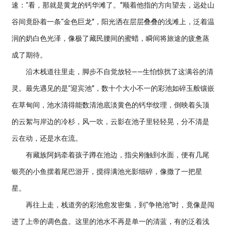
速：“看，那就是黄龙的钙华滩了。”顺着他指的方向望去，远处山
谷间竟卧着一条“金色巨龙”，阳光洒在层层叠叠的浅滩上，泛着温
润的奶白色光泽，像极了藏民腰间的蜜蜡，瞬间将旅途的疲惫蒸
成了期待。
沿木栈道往里走，脚步不自觉放轻——生怕惊扰了这满谷的清
灵。最先遇见的是“迎宾池”，数十个大小不一的彩池如碎玉般镶嵌
在草甸间，池水清得能数清池底淡黄色的钙华纹理，倒映着头顶
的云絮与岸边的冷杉，风一吹，云影在池子里轻轻晃，分不清是
云在动，还是水在流。
有藏族阿妈牵着孩子蹲在池边，指尖刚触到水面，便有几尾
银亮的小鱼摆着尾巴游开，搅得满池光影细碎，像撒了一把星
星。
再往上走，栈道旁的彩池愈发密集，到“争艳池”时，竟像是闯
进了上帝的调色盘。这里的池水不再是单一的清蓝，有的泛着浅