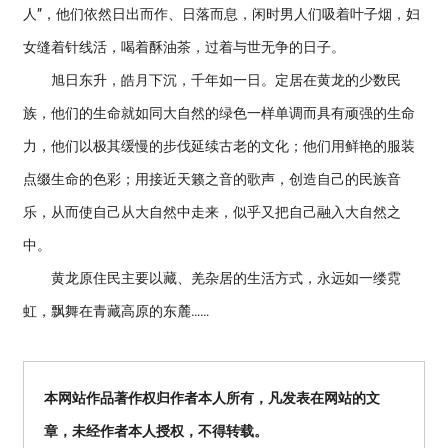
人”，他们依然日出而作、日落而息，闲时男人们吸着叶子烟，妇
女缝着针线活，喝着酥油茶，过着与世无争的日子。
旭日东升，皓月下沉，千年如一日。定居在黄龙的少数民
族，他们的生命就如同大自然的绿色一样单调而具有顽强的生命
力，他们以极其缓慢的步伐延续古老的文化；他们用鲜艳的服装
点缀生命的色彩；用接近天籁之音的歌声，创造自己的民族音
乐，从而使自己从大自然中走来，似乎又把自己融入大自然之
中。
黄龙原住民主要以藏、羌杂居的生活方式，永远如一缕霓
虹，飘舞在青藏高原的东麓……
本网站作品著作权归作者本人所有，凡发表在网站的文
章，未经作者本人授权，不得转载。