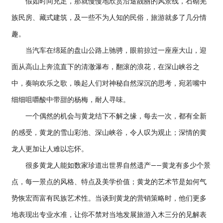
假如时间充足，那就慢慢地欣赏沿途靓丽的风景线，石砌羌
族民房、藏式建筑，及一些不为人知的民俗，旅游就多了几分情
趣。
当汽车在绵延的盘山公路上驰骋，眼前掠过一座座大山，迎
面从高山上奔流直下的清澈瀑布，翻滚的浪花，在深山峡谷之
中，奏响欢乐之歌，唤起人们对神秘自然深沉的思考，宛若嘴中
细细咀嚼酸中带甜的杨梅，耐人寻味。
一个偶然的机会与黄龙结下不解之缘，每去一次，都有全新
的感受，黄龙的雪山彩池、深山峡谷，令人叹为观止；深情的黄
龙人更加让人难以忘怀。
很多黄龙人能如数家珍道出世界自然遗产——黄龙有多少个景
点，每一景点的风格、特点及美学价值；黄龙的艺术节是如何气
势恢宏而富有民族艺术性。当谈到黄龙的营销策略时，他们更多
地表现出专业水准，让你不禁对当地发展旅游入木三分的见解表