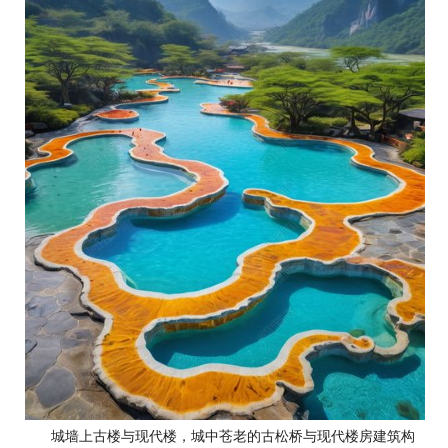
城墙上古楼与现代楼，城中苍老的古松桥与现代楼房建筑构