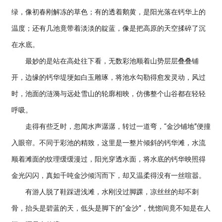
绿，像初春刚解冻的草色；有的透着鹅黄，是阳光落在钙华上的
温度；还有几池竟带着淡淡的靛蓝，像是把高原的天空揉碎了沉
在水底。
最妙的是站在高处往下看，无数彩池顺着山势层层叠叠铺
开，边缘的钙华堤埂如白玉雕琢，将池水勾勒得愈发灵动，风过
时，池面的涟漪与远处雪山的轮廓相映，仿佛整个山谷都在轻轻
呼吸。
走得有些乏时，忽闻水声潺潺，转过一道弯，“金沙铺地”便撞
入眼帘。不同于彩池的精致，这里是一整片倾斜的钙华滩，水流
顺着滩面的纹理缓缓漫过，阳光穿透水面，将水底的钙华映照得
金光闪闪，真如千吨金沙倾泻而下，却又温柔得没有一丝喧嚣。
有游人脱了鞋踩进浅滩，水刚没过脚踝，凉丝丝的却不刺
骨，抬头是碧蓝的天，低头是脚下的“金沙”，恍惚间竟不知是在人