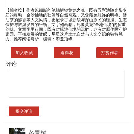
【编者按】
作者以细腻的笔触解锁黄龙之魂：既有五彩池随光影变
幻的灵动、金沙铺地的壮阔等自然奇观，又含藏羌服饰的明艳、酥
油茶的醇香等人文风情，更记录古城新貌与深山原民的碰撞、生态
保护与旅游发展的平衡。文字如画卷，尽显黄龙“圣地仙境”的多重
韵味。文章字里行间，既有对瑶池仙境的沉醉，亦有对原住民守护
家园、平衡发展的赞叹，尽显这片土地自然与人文交织的独特魅
力。推荐阅读赏析！编辑：攀登顶峰
加入收藏
送鲜花
打赏作者
评论
冬青树