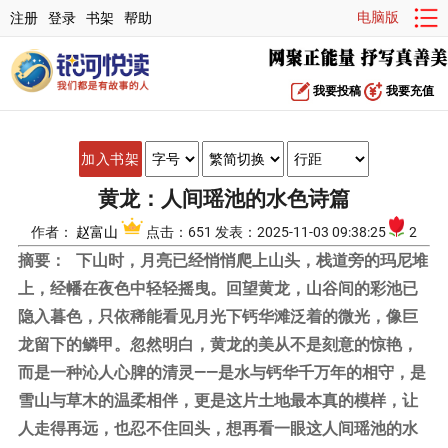
电脑版
注册
登录
书架
帮助
我要投稿
我要充值
加入书架
黄龙：人间瑶池的水色诗篇
作者：
赵富山
点击：651 发表：2025-11-03 09:38:25
2
摘要：
下山时，月亮已经悄悄爬上山头，栈道旁的玛尼堆
上，经幡在夜色中轻轻摇曳。回望黄龙，山谷间的彩池已
隐入暮色，只依稀能看见月光下钙华滩泛着的微光，像巨
龙留下的鳞甲。忽然明白，黄龙的美从不是刻意的惊艳，
而是一种沁人心脾的清灵——是水与钙华千万年的相守，是
雪山与草木的温柔相伴，更是这片土地最本真的模样，让
人走得再远，也忍不住回头，想再看一眼这人间瑶池的水