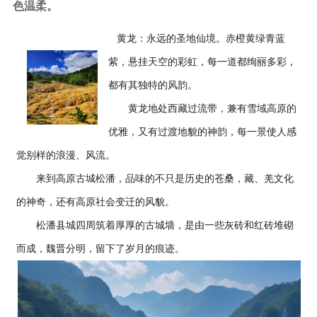
色温柔。
黄龙：永远的圣地仙境。赤橙黄绿青蓝
紫，悬挂天空的彩虹，每一道都绚丽多彩，
都有其独特的风韵。
黄龙地处西藏过流带，兼有雪域高原的
优雅，又有过渡地貌的神韵，每一景使人感
觉别样的浪漫、风流。
来到高原古城松潘，品味的不只是历史的苍桑，藏、羌文化
的神奇，还有高原社会变迁的风貌。
松潘县城四周筑着厚厚的古城墙，是由一些灰砖和红砖堆砌
而成，魏晋分明，留下了岁月的痕迹。