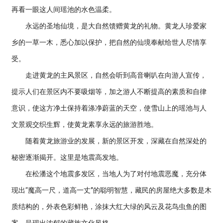
再看一眼这人间瑶池的水色温柔。
永远的圣地仙境，是大自然馈赠黄龙的礼物。黄龙人珍爱家
乡的一草一木，悉心加以保护，把自然的仙境奉献给世人尽情享
受。
走进黄龙的主风景区，自然会听到高音喇叭在向游人宣传，
提示人们在景区内不要吸烟等，加之游人不断提高的素质和自律
意识，使这方净土保持着涤净蔚蓝的天空，使雪山上的瑶池与人
文景观交织生辉，使黄龙素享永远的旅游胜地。
随着黄龙旅游业的发展，新的景区开发，深藏在自然深处的
秘密逐渐揭开。这里是地震高发地。
在松潘这个地震多发区，当地人为了对付地震恶魔，充分体
现出“魔高一尺，道高一丈”的聪明智慧，藏民的房屋绝大多数是木
质结构的，外表色彩鲜艳，涂抹大红大绿的风云及花鸟虫鱼的图