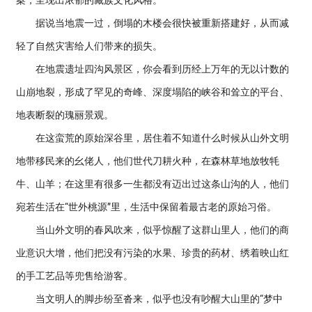
案，呈现出浓郁的藏族文化风格。
据说当地震一过，倒塌的木楼会很快被重新搭建好，从而减
轻了自然灾害给人们带来的损失。
在地震遗址四沟风景区，你会看到历经上万年的无以计数的
山崩地裂，形成了罕见的奇峰、深度塌陷的峡谷和耸立的平台、
地表断裂的瑰丽景观。
在这蛮荒的原始深谷里，居住着不知道什么时候从山外文明
地带移民来的幺佬人，他们世代刀耕火种，在森林草地放牧牦
牛、山羊；在这里有很多一生都没有迈出过这条山沟的人，他们
宛若生活在“世外桃源”里，生活中保留着最古老的原始习俗。
当山外文明的春风吹来，似乎惊醒了这群山里人，他们的商
业意识大增，他们把没有污染的水果、珍贵的药材、绣着映山红
的手工艺品等兜售给游客。
当文明人的脚步纷至沓来，似乎也没有吵醒大山里的“梦中