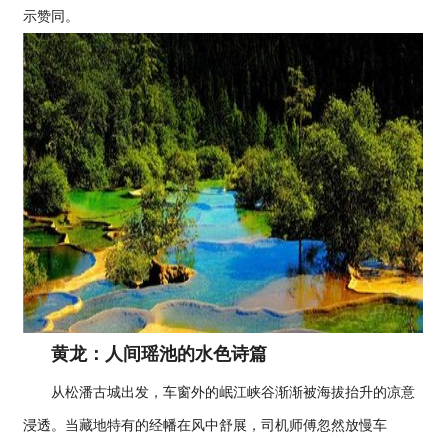
示赞同。
黄龙：人间瑶池的水色诗篇
从松潘古城出发，车窗外的岷江峡谷渐渐被海拔抬升的凉意
浸透。当藏地特有的经幡在风中舒展，司机师傅忽然放慢车