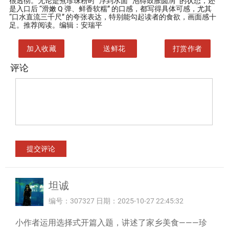
很透彻。无论是煮珍珠粉时 “浮到水面”“泡得鼓胀圆润” 的状态，还
是入口后 “滑嫩 Q 弹、鲜香软糯” 的口感，都写得具体可感，尤其
“口水直流三千尺” 的夸张表达，特别能勾起读者的食欲，画面感十
足。推荐阅读。编辑：安瑞平
加入收藏
送鲜花
打赏作者
评论
坦诚
编号：307327 日期：2025-10-27 22:45:32
小作者运用选择式开篇入题，讲述了家乡美食———珍