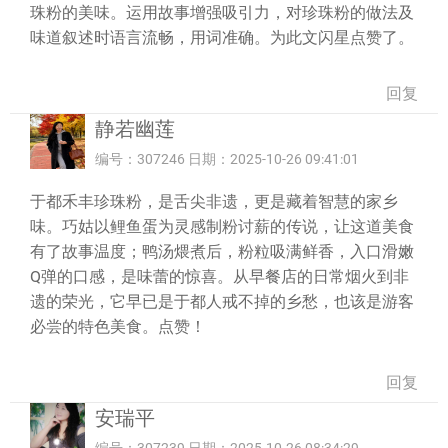
珠粉的美味。运用故事增强吸引力，对珍珠粉的做法及
味道叙述时语言流畅，用词准确。为此文闪星点赞了。
回复
静若幽莲
编号：307246 日期：2025-10-26 09:41:01
于都禾丰珍珠粉，是舌尖非遗，更是藏着智慧的家乡
味。巧姑以鲤鱼蛋为灵感制粉讨薪的传说，让这道美食
有了故事温度；鸭汤煨煮后，粉粒吸满鲜香，入口滑嫩
Q弹的口感，是味蕾的惊喜。从早餐店的日常烟火到非
遗的荣光，它早已是于都人戒不掉的乡愁，也该是游客
必尝的特色美食。点赞！
回复
安瑞平