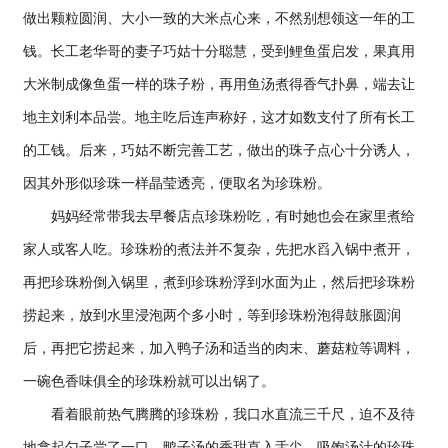
做出颗粒圆润、大小一致的大米点心来，不然别想领这一年的工
钱。长工老华哥的妻子巧姑十分聪慧，受到鲤鱼蛋启发，果真用
大米制成像鱼蛋一样的珠子粉，再用鱼汤煮得香气扑鼻，端去让
地主刘利本品尝。地主吃后连声称好，这才如数支付了所有长工
的工钱。后来，巧姑不断完善工艺，做出的珠子点心十分诱人，
因其外形似珍珠一样晶莹透亮，便取名为珍珠粉。
妈妈经常带我去早餐店点珍珠粉吃，有时她也会在家里煮给
家人或客人吃。珍珠粉的煮法并不复杂，先把水舀入锅中煮开，
再把珍珠粉倒入锅里，煮到珍珠粉浮到水面为止，然后把珍珠粉
捞起来，放到水里浸泡两个多小时，等到珍珠粉泡得鼓胀圆润
后，再把它捞起来，加入鸭子汤和适当的肉末、蘑菇粒等调料，
一碗色香味俱全的珍珠粉就可以出锅了。
看着眼前热气腾腾的珍珠粉，我口水直流三千尺，迫不及待
地拿起勺子尝了一口，鸭子汤的香甜直入舌尖，吸饱汤汁的珍珠