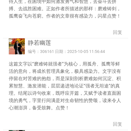
待人生，在困境中如何激发勇气和智慧，去奋斗去拼
搏、去战胜困难。正如作者所描述的那样：磨难铸剑，
孤鹰奋飞向苍窮。作者的文章很有感染力，闪星点赞！
回复
静若幽莲
编号：306161 日期：2025-10-05 11:56:44
这篇文字以“磨难铸就强者”为核心，用孤舟、孤鹰等鲜
活的意向，将成长哲理具象化，极具感染力。文字没有
停留在对苦难的抱怨，而是深刻剖析磨难如何沉淀、积
累智慧、激发潜能，层层递进地论证“强者无坦途”的真
理。结尾以诗句收束，既呼应开篇，又赋予读者直面困
境的勇气，字里行间满是对生命韧性的赞颂，读来令人
心潮澎湃，备受鼓舞。点赞！
回复