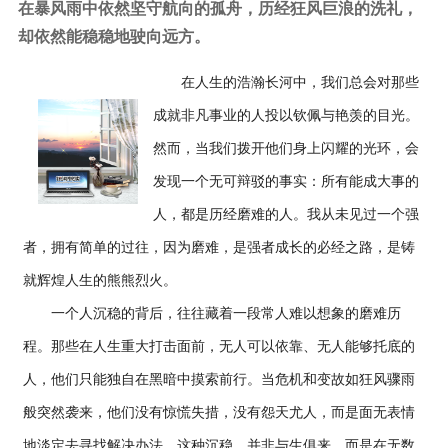
在暴风雨中依然坚守航向的孤舟，历经狂风巨浪的洗礼，
却依然能稳稳地驶向远方。
在人生的浩瀚长河中，我们总会对那些
成就非凡事业的人投以钦佩与艳羡的目光。
然而，当我们拨开他们身上闪耀的光环，会
发现一个无可辩驳的事实：所有能成大事的
人，都是历经磨难的人。我从未见过一个强
者，拥有简单的过往，因为磨难，是强者成长的必经之路，是铸
就辉煌人生的熊熊烈火。
一个人沉稳的背后，往往藏着一段常人难以想象的磨难历
程。那些在人生重大打击面前，无人可以依靠、无人能够托底的
人，他们只能独自在黑暗中摸索前行。当危机和变故如狂风骤雨
般突然袭来，他们没有惊慌失措，没有怨天尤人，而是面无表情
地淡定去寻找解决办法。这种沉稳，并非与生俱来，而是在无数