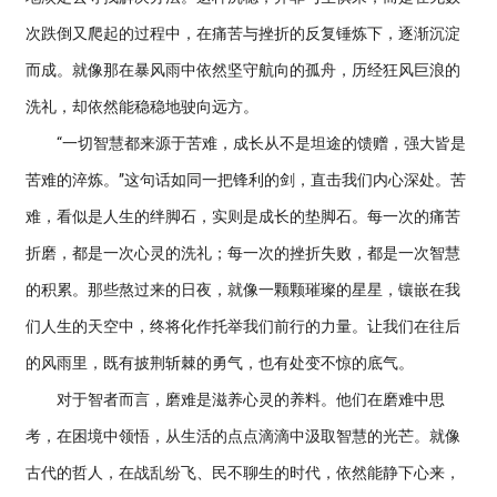
次跌倒又爬起的过程中，在痛苦与挫折的反复锤炼下，逐渐沉淀
而成。就像那在暴风雨中依然坚守航向的孤舟，历经狂风巨浪的
洗礼，却依然能稳稳地驶向远方。
“一切智慧都来源于苦难，成长从不是坦途的馈赠，强大皆是
苦难的淬炼。”这句话如同一把锋利的剑，直击我们内心深处。苦
难，看似是人生的绊脚石，实则是成长的垫脚石。每一次的痛苦
折磨，都是一次心灵的洗礼；每一次的挫折失败，都是一次智慧
的积累。那些熬过来的日夜，就像一颗颗璀璨的星星，镶嵌在我
们人生的天空中，终将化作托举我们前行的力量。让我们在往后
的风雨里，既有披荆斩棘的勇气，也有处变不惊的底气。
对于智者而言，磨难是滋养心灵的养料。他们在磨难中思
考，在困境中领悟，从生活的点点滴滴中汲取智慧的光芒。就像
古代的哲人，在战乱纷飞、民不聊生的时代，依然能静下心来，