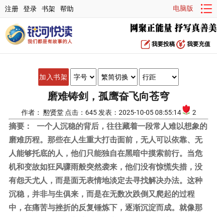
电脑版
注册
登录
书架
帮助
我要投稿
我要充值
加入书架
磨难铸剑，孤鹰奋飞向苍穹
作者：
懃贤堂
点击：645 发表：2025-10-05 08:55:14
2
摘要：
一个人沉稳的背后，往往藏着一段常人难以想象的
磨难历程。那些在人生重大打击面前，无人可以依靠、无
人能够托底的人，他们只能独自在黑暗中摸索前行。当危
机和变故如狂风骤雨般突然袭来，他们没有惊慌失措，没
有怨天尤人，而是面无表情地淡定去寻找解决办法。这种
沉稳，并非与生俱来，而是在无数次跌倒又爬起的过程
中，在痛苦与挫折的反复锤炼下，逐渐沉淀而成。就像那