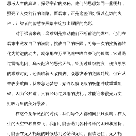
思考人生的真谛，探寻宇宙的奥秘。他们的思想如同一盏明灯，
照亮了人类前行的道路。而磨难，正是这盏明灯得以点燃的火
种，让智者的智慧在黑暗中绽放出耀眼的光彩。
对于强者来说，磨难则是推动他们不断前进的燃料。他们在
磨难中激发自己的潜能，挑战自己的极限，将每一次的挫折都转
化为前进的动力。就像那在万里飞途中啼血奋飞的孤鹰，它遭遇
过雷鸣电闪、乌云翻滚的恶劣天气，经历过肚饿筋疲、伤痕累累
的艰难时刻，还面临着天敌围剿、众恶绞杀的危险处境。但它从
未改变航向，从未忘记梦想，始终以箭飞般的畅想冲破重重阻
碍。因为它知道，只有经历过风雨的洗礼，才能迎来霞光万丈、
虹吸万里的美好景象。
在这个竞争激烈的时代，我们每个人都如同那只孤鹰，在人
生的天空中独自奋飞。我们可能会遇到各种各样的困难和挫折，
可能会在无人托底的时候感到迷茫和无助。但请记住，无人托