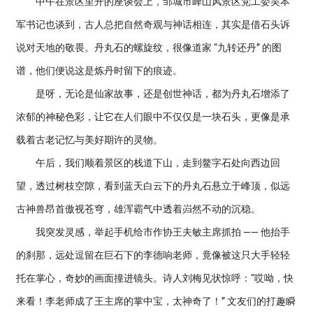
中午在景区里开的座谈会上，邹城市峄山风景区党工委吴本
军书记也谈到，古人总把自然奇观与神话相连，其实是借石头诉
说对天地的敬畏。丹丸石的螺旋纹，很像道家 “九转还丹” 的图
谱，他们便说这是炼丹时留下的痕迹。
是呀，无论是仙家故事，还是创世神话，都为丹丸石增添了
浓郁的神秘色彩，让它在人们眼中不仅仅是一块石头，更像是承
载着古老记忆与美好期许的灵物。
午后，我们顺着景区的栈道下山，走到鳌字石处向西边回
望，透过树枝空隙，看到蓝天白云下的丹丸石悬立于峰顶，似远
古神兽昂首傲视苍穹，雄浑霸气中透着岿然不动的沉稳。
我突发灵感，举起手机给市作协王夫敏主席抓拍 —— 他抬手
的刹那，远处逗留在巨石下的李德响老师，竟像被这只大手轻轻
托在掌心，奇妙的画面撞进镜头。诗人刘梅见状惊呼：“哎呦，快
来看！李老师成了王主席的掌中宝，太神奇了！” 文友们的打趣瞬