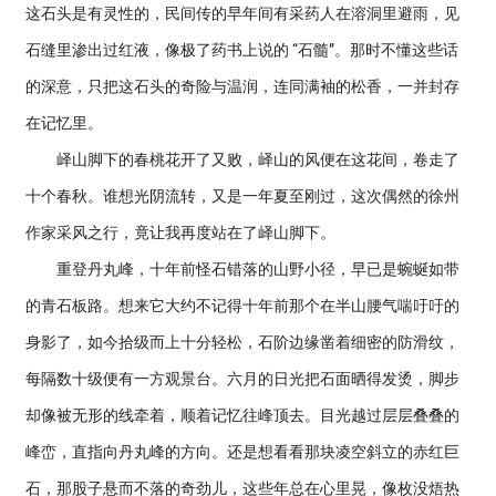
这石头是有灵性的，民间传的早年间有采药人在溶洞里避雨，见
石缝里渗出过红液，像极了药书上说的 “石髓”。那时不懂这些话
的深意，只把这石头的奇险与温润，连同满袖的松香，一并封存
在记忆里。
峄山脚下的春桃花开了又败，峄山的风便在这花间，卷走了
十个春秋。谁想光阴流转，又是一年夏至刚过，这次偶然的徐州
作家采风之行，竟让我再度站在了峄山脚下。
重登丹丸峰，十年前怪石错落的山野小径，早已是蜿蜒如带
的青石板路。想来它大约不记得十年前那个在半山腰气喘吁吁的
身影了，如今拾级而上十分轻松，石阶边缘凿着细密的防滑纹，
每隔数十级便有一方观景台。六月的日光把石面晒得发烫，脚步
却像被无形的线牵着，顺着记忆往峰顶去。目光越过层层叠叠的
峰峦，直指向丹丸峰的方向。还是想看看那块凌空斜立的赤红巨
石，那股子悬而不落的奇劲儿，这些年总在心里晃，像枚没焐热