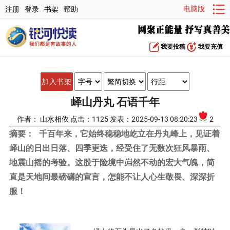
电脑版
注册
登录
书架
帮助
我要投稿
我要充值
加入书架
峄山丹丸 石语千年
作者：
山水相依
点击：1125 发表：2025-09-13 08:20:23
2
摘要：
千百年来，它始终稳稳地屹立在丹丸峰上，见证着
峄山的日出日落、四季更迭，经受住了无数次狂风暴雨、
地震山摇的考验。这股于险境中岿然不动的宏大气魄，简
直是天地间最磅礴的宣言，怎能不让人心生敬畏、深深折
服！