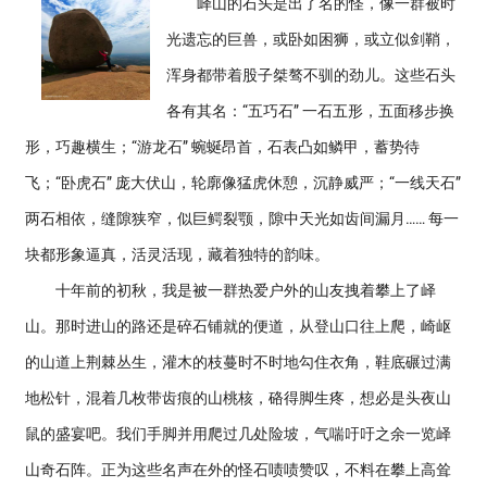
峄山的石头是出了名的怪，像一群被时
光遗忘的巨兽，或卧如困狮，或立似剑鞘，
浑身都带着股子桀骜不驯的劲儿。这些石头
各有其名：“五巧石” 一石五形，五面移步换
形，巧趣横生；“游龙石” 蜿蜒昂首，石表凸如鳞甲，蓄势待
飞；“卧虎石” 庞大伏山，轮廓像猛虎休憩，沉静威严；“一线天石”
两石相依，缝隙狭窄，似巨鳄裂颚，隙中天光如齿间漏月…… 每一
块都形象逼真，活灵活现，藏着独特的韵味。
十年前的初秋，我是被一群热爱户外的山友拽着攀上了峄
山。那时进山的路还是碎石铺就的便道，从登山口往上爬，崎岖
的山道上荆棘丛生，灌木的枝蔓时不时地勾住衣角，鞋底碾过满
地松针，混着几枚带齿痕的山桃核，硌得脚生疼，想必是头夜山
鼠的盛宴吧。我们手脚并用爬过几处险坡，气喘吁吁之余一览峄
山奇石阵。正为这些名声在外的怪石啧啧赞叹，不料在攀上高耸