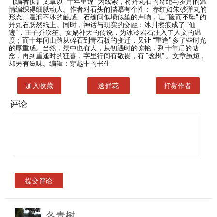
【编者按】
文章以 “十年重逢” 为线索，将丹丸石的奇绝与岁月的温
情编织得细腻动人。作者对石头的描摹有个性： 赤红如朱砂弹丸的
形态、温润不冰的触感、石缝间似埙似笙的声响，让 “险而不坠” 的
丹丸石跃然纸上。同时，神话与现实的交融：冰川擦痕成了 “仙
迹”，王子乔吹笙、女娲补天的传说，为冰冷岩石注入了人文的温
度；而十年间山路从碎石到青石板的变迁，又让 “重逢” 多了些时光
的厚重感。当然，景中也有人，从初遇时的惊艳，到十年后的惦
念，再到重逢时的狂喜，字里行间有敬畏，有 “念想” 。文章虽短，
却另有滋味。编辑：穿越中的书生
加入收藏
送鲜花
打赏作者
评论
冬青树