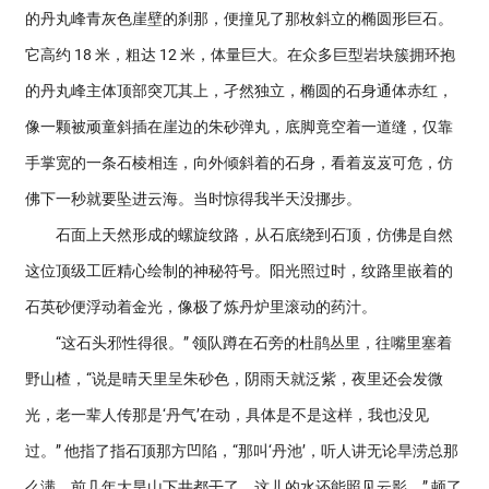
的丹丸峰青灰色崖壁的刹那，便撞见了那枚斜立的椭圆形巨石。
它高约 18 米，粗达 12 米，体量巨大。在众多巨型岩块簇拥环抱
的丹丸峰主体顶部突兀其上，孑然独立，椭圆的石身通体赤红，
像一颗被顽童斜插在崖边的朱砂弹丸，底脚竟空着一道缝，仅靠
手掌宽的一条石棱相连，向外倾斜着的石身，看着岌岌可危，仿
佛下一秒就要坠进云海。当时惊得我半天没挪步。
石面上天然形成的螺旋纹路，从石底绕到石顶，仿佛是自然
这位顶级工匠精心绘制的神秘符号。阳光照过时，纹路里嵌着的
石英砂便浮动着金光，像极了炼丹炉里滚动的药汁。
“这石头邪性得很。” 领队蹲在石旁的杜鹃丛里，往嘴里塞着
野山楂，“说是晴天里呈朱砂色，阴雨天就泛紫，夜里还会发微
光，老一辈人传那是‘丹气’在动，具体是不是这样，我也没见
过。” 他指了指石顶那方凹陷，“那叫‘丹池’，听人讲无论旱涝总那
么满，前几年大旱山下井都干了，这儿的水还能照见云影。” 顿了