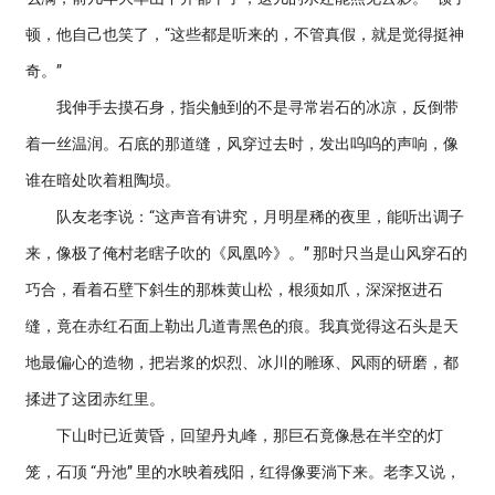
顿，他自己也笑了，“这些都是听来的，不管真假，就是觉得挺神
奇。”
我伸手去摸石身，指尖触到的不是寻常岩石的冰凉，反倒带
着一丝温润。石底的那道缝，风穿过去时，发出呜呜的声响，像
谁在暗处吹着粗陶埙。
队友老李说：“这声音有讲究，月明星稀的夜里，能听出调子
来，像极了俺村老瞎子吹的《凤凰吟》。” 那时只当是山风穿石的
巧合，看着石壁下斜生的那株黄山松，根须如爪，深深抠进石
缝，竟在赤红石面上勒出几道青黑色的痕。我真觉得这石头是天
地最偏心的造物，把岩浆的炽烈、冰川的雕琢、风雨的研磨，都
揉进了这团赤红里。
下山时已近黄昏，回望丹丸峰，那巨石竟像悬在半空的灯
笼，石顶 “丹池” 里的水映着残阳，红得像要淌下来。老李又说，