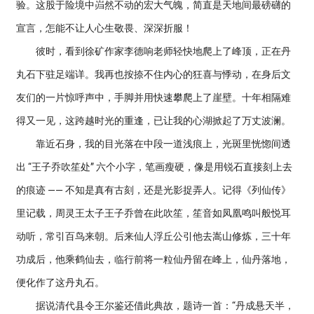
验。这股于险境中岿然不动的宏大气魄，简直是天地间最磅礴的
宣言，怎能不让人心生敬畏、深深折服！
彼时，看到徐矿作家李德响老师轻快地爬上了峰顶，正在丹
丸石下驻足端详。我再也按捺不住内心的狂喜与悸动，在身后文
友们的一片惊呼声中，手脚并用快速攀爬上了崖壁。十年相隔难
得又一见，这跨越时光的重逢，已让我的心湖掀起了万丈波澜。
靠近石身，我的目光落在中段一道浅痕上，光斑里恍惚间透
出 “王子乔吹笙处” 六个小字，笔画瘦硬，像是用锐石直接刻上去
的痕迹 —— 不知是真有古刻，还是光影捉弄人。记得《列仙传》
里记载，周灵王太子王子乔曾在此吹笙，笙音如凤凰鸣叫般悦耳
动听，常引百鸟来朝。后来仙人浮丘公引他去嵩山修炼，三十年
功成后，他乘鹤仙去，临行前将一粒仙丹留在峰上，仙丹落地，
便化作了这丹丸石。
据说清代县令王尔鉴还借此典故，题诗一首：“丹成悬天半，