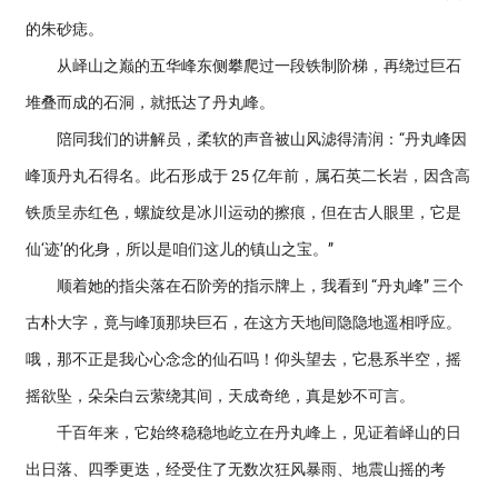
的朱砂痣。
从峄山之巅的五华峰东侧攀爬过一段铁制阶梯，再绕过巨石
堆叠而成的石洞，就抵达了丹丸峰。
陪同我们的讲解员，柔软的声音被山风滤得清润：“丹丸峰因
峰顶丹丸石得名。此石形成于 25 亿年前，属石英二长岩，因含高
铁质呈赤红色，螺旋纹是冰川运动的擦痕，但在古人眼里，它是
仙‘迹’的化身，所以是咱们这儿的镇山之宝。”
顺着她的指尖落在石阶旁的指示牌上，我看到 “丹丸峰” 三个
古朴大字，竟与峰顶那块巨石，在这方天地间隐隐地遥相呼应。
哦，那不正是我心心念念的仙石吗！仰头望去，它悬系半空，摇
摇欲坠，朵朵白云萦绕其间，天成奇绝，真是妙不可言。
千百年来，它始终稳稳地屹立在丹丸峰上，见证着峄山的日
出日落、四季更迭，经受住了无数次狂风暴雨、地震山摇的考