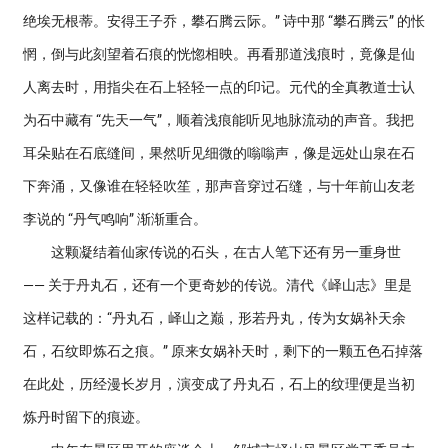
绝埃无根蒂。安得王子乔，攀石腾云际。” 诗中那 “攀石腾云” 的怅
惘，倒与此刻望着石痕的恍惚相映。再看那道浅痕时，竟像是仙
人离去时，用指尖在石上轻轻一点的印记。元代的全真教道士认
为石中藏有 “先天一气”，顺着浅痕能听见地脉流动的声音。我把
耳朵贴在石底缝间，果然听见细微的嗡嗡声，像是远处山泉在石
下奔涌，又像谁在轻轻吹笙，那声音穿过石缝，与十年前山友老
李说的 “丹气鸣响” 渐渐重合。
这颗凝结着仙家传说的石头，在古人笔下还有另一重身世
—— 关于丹丸石，还有一个更奇妙的传说。清代《峄山志》里是
这样记载的：“丹丸石，峄山之巅，形若丹丸，传为女娲补天余
石，石纹即炼石之痕。” 原来女娲补天时，剩下的一颗五色石掉落
在此处，历经漫长岁月，演变成了丹丸石，石上的纹理便是当初
炼丹时留下的痕迹。