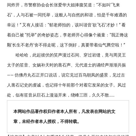
间炸开，市警察协会会长张爱华大姐捧腹笑道：“不如叫‘飞来
石’，人与石被一同托举，这般人与自然的和谐，怕是千年难遇的
幸运！” 又有人接话：“郁老师拍的，该叫谐音‘欲飞石’才妙！” 看
着自己被 “托举” 的奇妙姿态，李老师开心得像个顽童：“我正馋这
颗‘长生不老丹’舍不得走呢，这下倒好，真要带着仙气腾空啦！”
哈哈哈，此起彼伏的笑声漫过石间、穿过岩缝，竟与周灵王
太子的笙音、女娲补天时的凿石声、元代道士的诵经声渐渐共振
—— 仿佛丹丸石正开口说话，说它见过百鸟朝凤的盛景，见过古
人凿石记史的虔诚，也记得十年前那个对着它发呆的女子。风过
处，似有笙音从巨石上漫溢开来，绕峰三匝，久久不散……
本网站作品著作权归作者本人所有，凡发表在网站的文
章，未经作者本人授权，不得转载。