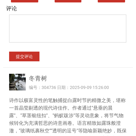
评论
冬青树
编号：304736 日期：2025-09-09 15:26:00
诗作以极富灵性的笔触捕捉白露时节的精微之美，堪称
一首晶莹剔透的现代诗佳作。作者通过"悬垂的晨
露"、"草茎银纽扣"、"蚂蚁跋涉"等灵动意象，将节气物
候转化为充满哲思的诗意画卷。语言精致如露珠般澄
澈，"玻璃纸裹秋空""透明的逗号"等隐喻新颖绝妙，既保