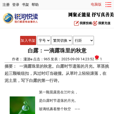
电脑版
注册
登录
书架
帮助
我要投稿
我要充值
加入书架
白露：一滴露珠里的秋意
作者：
漫游e
点击：965 发表：2025-09-09 14:23:52
1
摘要：
一滴露珠里的秋意。白露时节遗落的月光。草茎挑
起三颗银纽扣，风过时叮当碰撞。从草叶上轻轻滚落，在
泥土里，写下白露的第一行诗。
第一颗晨露悬在兰叶尖，
是白露时节遗落的月光。
玻璃纸裹着整个秋空 ——