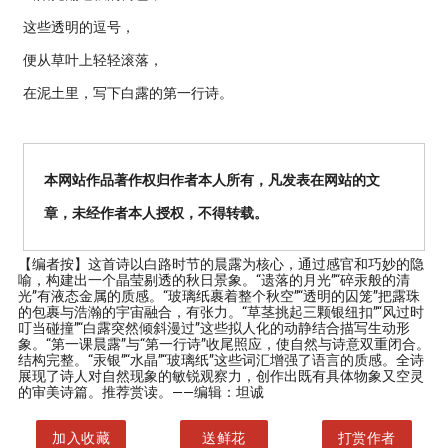
这些透明的逗号，
便从草叶上轻轻滚落，
在泥土里，写下白露的第一行诗。
本网站作品著作权归作者本人所有，凡发表在网站的文
章，未经作者本人授权，不得转载。
【编者按】
这首诗以白路时节的晨露为核心，通过感官和巧妙的隐
喻，构建出一个晶莹剔透的秋日景象。“遗落的月光”“碎汞般的清
光”有液态金属的质感。“玻璃纸裹着整个秋空”“透明的囚笼”把露珠
的包裹与浩瀚的宇宙融合，有张力。“草茎挑起三颗银纽扣”“风过时
叮当碰撞”“白露突然倾斜漫过”这些拟人化的动静结合描写生动形
象。“第一课晨露”与“第一行诗”收尾照应，使自然与诗意双重闭合。
结构完整。“汞银”“水晶”“玻璃纸”这些词汇增强了语言的质感。全诗
展现了诗人对自然现象的敏锐观察力，创作出既有具体物象又空灵
的审美诗篇。推荐赏读。——编辑：坦诚
加入收藏
送鲜花
打赏作者