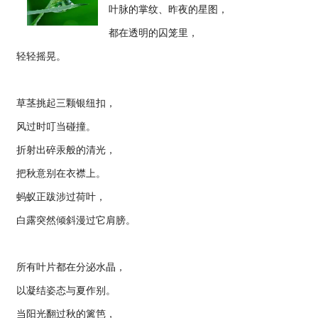
叶脉的掌纹、昨夜的星图，
都在透明的囚笼里，
轻轻摇晃。
草茎挑起三颗银纽扣，
风过时叮当碰撞。
折射出碎汞般的清光，
把秋意别在衣襟上。
蚂蚁正跋涉过荷叶，
白露突然倾斜漫过它肩膀。
所有叶片都在分泌水晶，
以凝结姿态与夏作别。
当阳光翻过秋的篱笆，