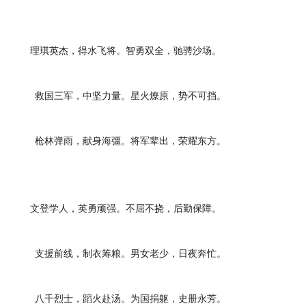
理琪英杰，得水飞将。智勇双全，驰骋沙场。
救国三军，中坚力量。星火燎原，势不可挡。
枪林弹雨，献身海彊。将军辈出，荣耀东方。
文登学人，英勇顽强。不屈不挠，后勤保障。
支援前线，制衣筹粮。男女老少，日夜奔忙。
八千烈士，蹈火赴汤。为国捐躯，史册永芳。