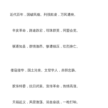
近代百年，国破民殇。列强欺凌，万民遭殃。
辛亥革命，路途跌宕，琯珠群英，同盟会党。
驱逐知县，群情激昂。惨遭镇压，壮烈身亡。
倭寇侵华，国土沦丧。文登学人，赤胆忠肠。
胶东特委，抗日武装。宣传革命，热情高涨。
天福起义，风雷激荡。浴血奋战，一枪打响。