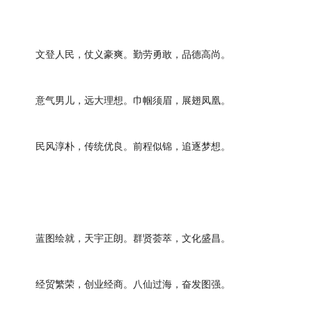
文登人民，仗义豪爽。勤劳勇敢，品德高尚。
意气男儿，远大理想。巾帼须眉，展翅凤凰。
民风淳朴，传统优良。前程似锦，追逐梦想。
蓝图绘就，天宇正朗。群贤荟萃，文化盛昌。
经贸繁荣，创业经商。八仙过海，奋发图强。