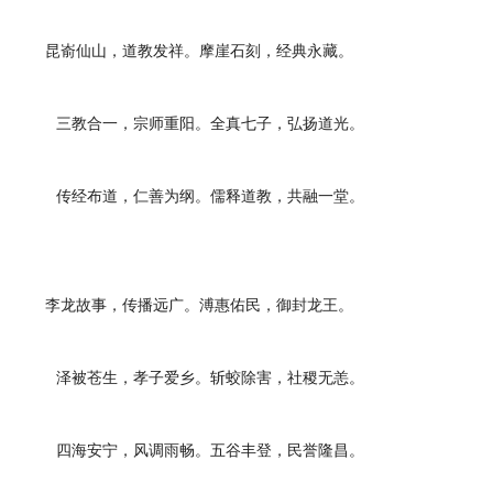
昆嵛仙山，道教发祥。摩崖石刻，经典永藏。
三教合一，宗师重阳。全真七子，弘扬道光。
传经布道，仁善为纲。儒释道教，共融一堂。
李龙故事，传播远广。溥惠佑民，御封龙王。
泽被苍生，孝子爱乡。斩蛟除害，社稷无恙。
四海安宁，风调雨畅。五谷丰登，民誉隆昌。