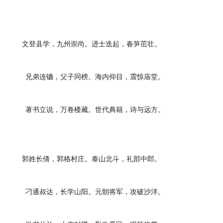
文登县学，九州崇尚。进士迭起，春笋茁壮。
兄弟连镳，父子同榜。海内仰目，震惊庙堂。
著书立说，万卷楼藏。世代典籍，诗与远方。
郭姓长倩，郭格村庄。泰山北斗，礼部中郎。
刁通叔达，长学山阳。元朝将军，攻破沙洋。