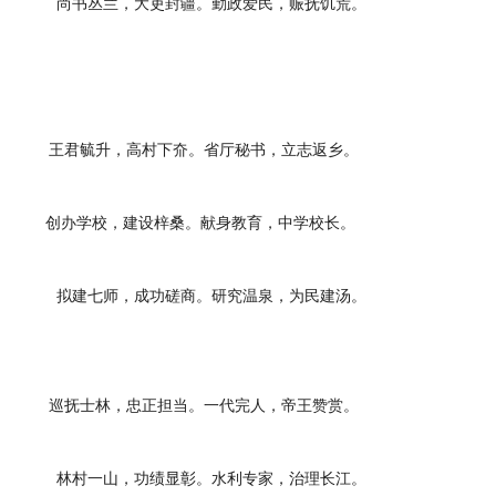
尚书丛兰，大吏封疆。勤政爱民，赈抚饥荒。
王君毓升，高村下夼。省厅秘书，立志返乡。
创办学校，建设梓桑。献身教育，中学校长。
拟建七师，成功磋商。研究温泉，为民建汤。
巡抚士林，忠正担当。一代完人，帝王赞赏。
林村一山，功绩显彰。水利专家，治理长江。