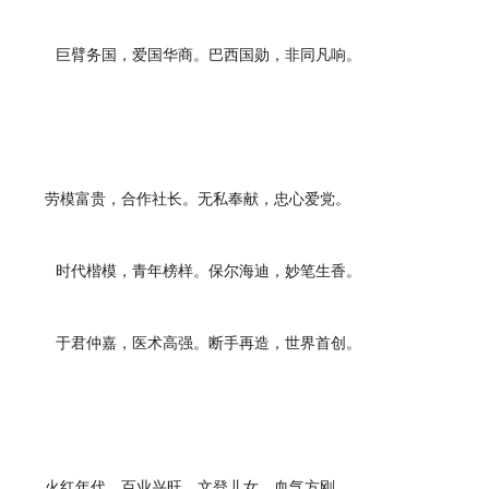
巨臂务国，爱国华商。巴西国勋，非同凡响。
劳模富贵，合作社长。无私奉献，忠心爱党。
时代楷模，青年榜样。保尔海迪，妙笔生香。
于君仲嘉，医术高强。断手再造，世界首创。
火红年代，百业兴旺。文登儿女，血气方刚。