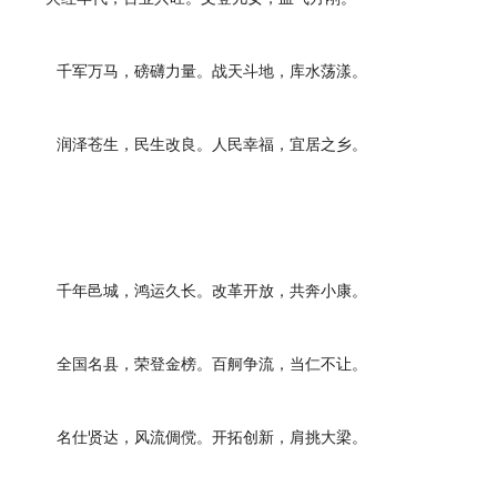
千军万马，磅礴力量。战天斗地，库水荡漾。
润泽苍生，民生改良。人民幸福，宜居之乡。
千年邑城，鸿运久长。改革开放，共奔小康。
全国名县，荣登金榜。百舸争流，当仁不让。
名仕贤达，风流倜傥。开拓创新，肩挑大梁。