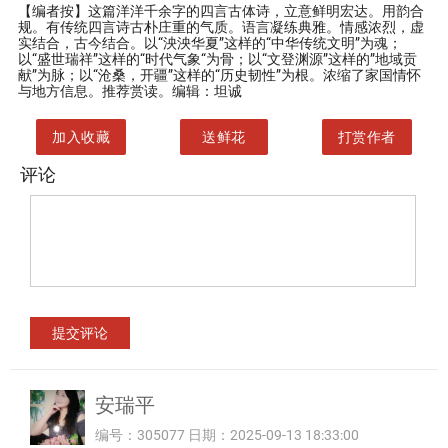
【编者按】
这篇洋洋千余字的四言古体诗，立意鲜明宏达。用韵合
规。有传统四言诗古朴庄重的气质。语言凝练典雅。情感浓烈，虚
实结合，古今结合。以“泱泱华夏”这样的“中华传统文明”为魂；
以“盛世瑞祥”这样的“时代气象“为骨；以“文登渊源”这样的”地域贡
献”为脉；以“沧桑，开疆”这样的“历史韧性”为根。浓缩了家国情怀
与地方信息。推荐赏读。编辑：坦诚
加入收藏
送鲜花
打赏作者
评论
安瑞平
编号：305077 日期：2025-09-13 18:33:00