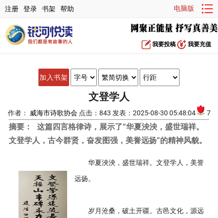
电脑版
注册
登录
书架
帮助
我要投稿
我要充值
加入书架
文登学人
作者：
威海市诗歌协会
点击：843 发表：2025-08-30 05:48:04
7
摘要：
这篇四言格律诗，展示了“华夏泱泱，盛世瑞祥。
文登学人，古今群贤，奋发图强，美誉远扬”的精神风貌。
华夏泱泱，盛世瑞祥。文登学人，美誉
远扬。
岁月沧桑，破土开疆。古邑文化，源远