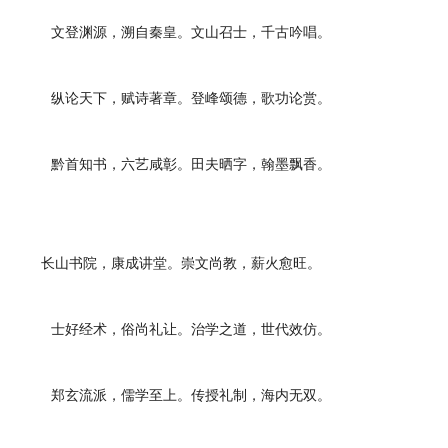
文登渊源，溯自秦皇。文山召士，千古吟唱。
纵论天下，赋诗著章。登峰颂德，歌功论赏。
黔首知书，六艺咸彰。田夫晒字，翰墨飘香。
长山书院，康成讲堂。崇文尚教，薪火愈旺。
士好经术，俗尚礼让。治学之道，世代效仿。
郑玄流派，儒学至上。传授礼制，海内无双。