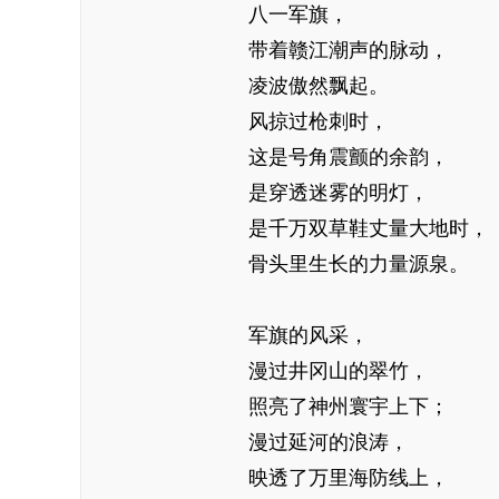
八一军旗，
带着赣江潮声的脉动，
凌波傲然飘起。
风掠过枪刺时，
这是号角震颤的余韵，
是穿透迷雾的明灯，
是千万双草鞋丈量大地时，
骨头里生长的力量源泉。
军旗的风采，
漫过井冈山的翠竹，
照亮了神州寰宇上下；
漫过延河的浪涛，
映透了万里海防线上，