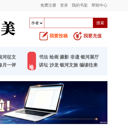
免费注册
登录
我的书架
帮助中心
我要投稿
我要充值
银河征文
书法
绘画
摄影
非遗
银河展厅
论 坛
每月一评
讲坛
沙龙
银河文旅
编读往来