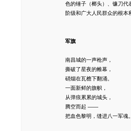
色的锤子（榔头）、镰刀代
阶级和广大人民群众的根本
军旗
南昌城的一声枪声，
撕破了星夜的帷幕，
硝烟在瓦檐下翻涌。
一面新鲜的旗帜，
从弹痕累累的城头，
腾空而起 ——
把血色黎明，缝进八一军魂