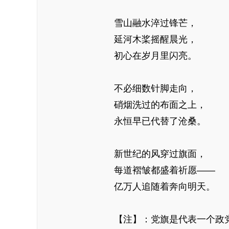
雪山融水淬过锋芒，
延河木桨摇醒晨光，
初心在岁月里闪亮。
不必细数针脚走向，
硝烟洗过的布面之上，
永恒早已代替了沧桑。
新世纪的风穿过旗面，
每道褶皱都盛着祈愿——
亿万人追随着奔向明天。
【注】：党旗是代表一个政