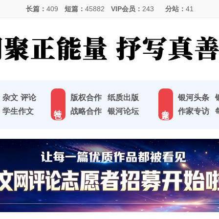
长篇：
409
短篇：
45882
VIP会员：
243
分站：
41
杂文
评论
版权合作
纸质出版
银河头条
特 色
专 题
学生作文
战略合作
银河论坛
作家专访