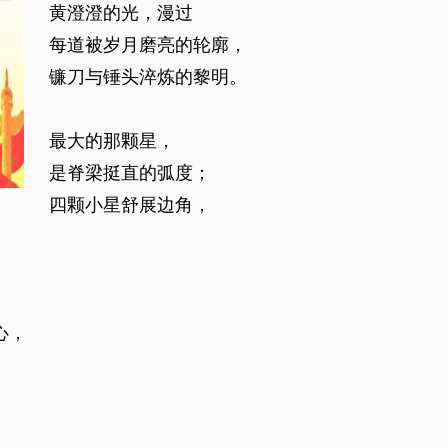
黄澄澄的光，漫过
每道被岁月磨亮的轮廓，
镰刀与锤头淬炼的黎明。
最大的那颗星，
是脊梁挺直的弧度；
四颗小星舒展边角，
心，
。