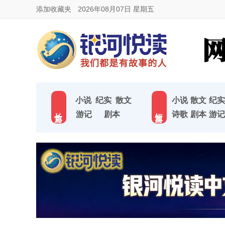
添加收藏夹
2026年08月07日 星期五
小说
纪实
散文
小说
散文
纪实
长 篇
短 篇
游记
剧本
诗歌
剧本
游记