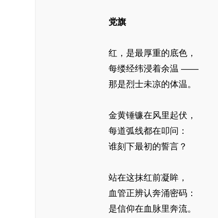
党旗
红，是最厚重的底色，
每缕经纬浸着余温 ——
那是烈士未凉的体温。
金黄锤镰在风里起伏，
每道弧线都在叩问：
谁刻下最初的誓言？
站在这抹红前凝眸，
血管正辨认奔涌密码：
是信仰在血脉里奔流。