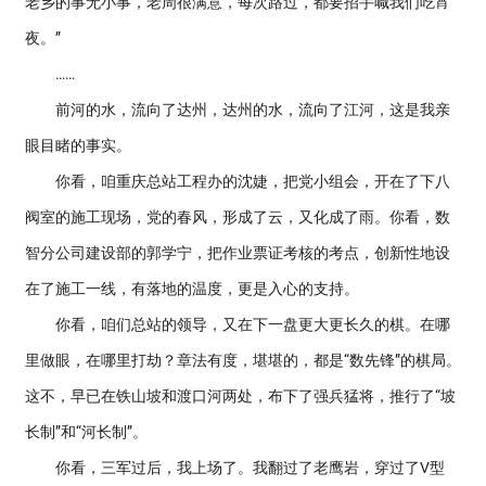
老乡的事无小事，老周很满意，每次路过，都要招手喊我们吃宵
夜。”
……
前河的水，流向了达州，达州的水，流向了江河，这是我亲
眼目睹的事实。
你看，咱重庆总站工程办的沈婕，把党小组会，开在了下八
阀室的施工现场，党的春风，形成了云，又化成了雨。你看，数
智分公司建设部的郭学宁，把作业票证考核的考点，创新性地设
在了施工一线，有落地的温度，更是入心的支持。
你看，咱们总站的领导，又在下一盘更大更长久的棋。在哪
里做眼，在哪里打劫？章法有度，堪堪的，都是“数先锋”的棋局。
这不，早已在铁山坡和渡口河两处，布下了强兵猛将，推行了“坡
长制”和“河长制”。
你看，三军过后，我上场了。我翻过了老鹰岩，穿过了V型