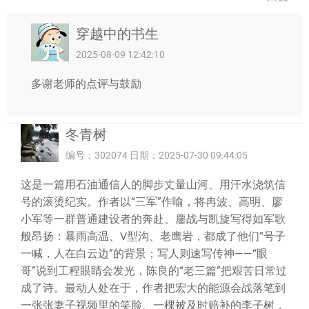
穿越中的书生
2025-08-09 12:42:10
多谢老师的点评与鼓励
冬青树
编号：302074 日期：2025-07-30 09:44:05
这是一篇用石油通信人的脚步丈量山河、用汗水浇筑信
号的滚烫纪实。作者以“三军”作喻，将冉波、高明、廖
小军等一群普通建设者的奔赴、鏖战与凯旋写得如军歌
般昂扬：暴雨高温、V型沟、老鹰岩，都成了他们“号子
一喊，人在白云边”的背景；写人则速写传神——“眼
哥”说到工程眼睛会发光，陈良的“老三篇”把艰苦日常过
成了诗。最动人处在于，作者把宏大的能源会战落笔到
一张张妻子视频里的笑脸、一棵被及时赔补的李子树，