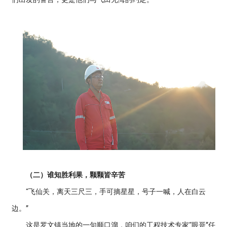
（二）谁知胜利果，颗颗皆辛苦
“飞仙关，离天三尺三，手可摘星星，号子一喊，人在白云
边。”
这是罗文镇当地的一句顺口溜，咱们的工程技术专家“眼哥”任