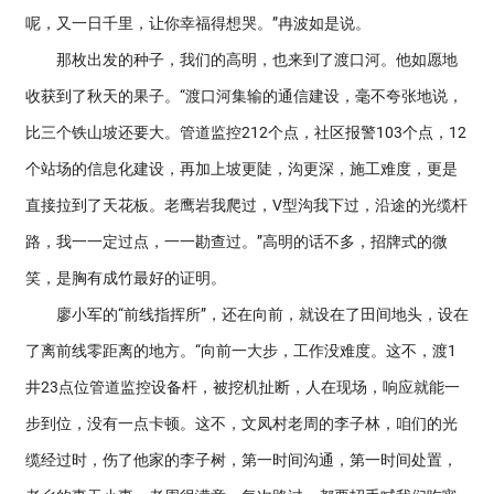
呢，又一日千里，让你幸福得想哭。”冉波如是说。
那枚出发的种子，我们的高明，也来到了渡口河。他如愿地
收获到了秋天的果子。“渡口河集输的通信建设，毫不夸张地说，
比三个铁山坡还要大。管道监控212个点，社区报警103个点，12
个站场的信息化建设，再加上坡更陡，沟更深，施工难度，更是
直接拉到了天花板。老鹰岩我爬过，V型沟我下过，沿途的光缆杆
路，我一一定过点，一一勘查过。”高明的话不多，招牌式的微
笑，是胸有成竹最好的证明。
廖小军的“前线指挥所”，还在向前，就设在了田间地头，设在
了离前线零距离的地方。“向前一大步，工作没难度。这不，渡1
井23点位管道监控设备杆，被挖机扯断，人在现场，响应就能一
步到位，没有一点卡顿。这不，文凤村老周的李子林，咱们的光
缆经过时，伤了他家的李子树，第一时间沟通，第一时间处置，