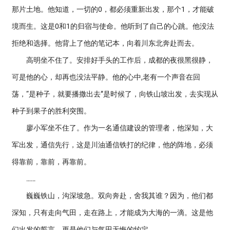
那片土地。他知道，一切的0，都必须重新出发，那个1，才能破
境而生。这是0和1的归宿与使命。他听到了自己的心跳。他没法
拒绝和选择。他背上了他的笔记本，向着川东北奔赴而去。
高明坐不住了。安排好手头的工作后，成都的夜很黑很静，
可是他的心，却再也没法平静。他的心中,老有一个声音在回
荡，“是种子，就要播撒出去”是时候了，向铁山坡出发，去实现从
种子到果子的胜利突围。
廖小军坐不住了。作为一名通信建设的管理者，他深知，大
军出发，通信先行，这是川油通信铁打的纪律，他的阵地，必须
得靠前，靠前，再靠前。
……
巍巍铁山，沟深坡急。双向奔赴，舍我其谁？因为，他们都
深知，只有走向气田，走在路上，才能成为大海的一滴。这是他
们出发的誓言，更是他们与气田无悔的约定。