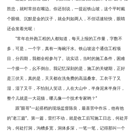
胜忠，就时常挂在嘴边。你还别说，一提起铁山坡，这个平时戴
个眼镜、沉默是金的汉子，就会判如两人，不但话速轻快，眼睛
还会发着光呢：
“常年在外跑工程的人都知道，每天上报的工作量，字数不
多，可是，一个字，真有一海碗汗水。铁山坡这个通信工程项
目，分四期，我都全程参与了。说实话，当时的施工条件，困难
一个接一个，幺不倒台。我记忆深刻的是，施工的关键期，正好
是三伏天，真的是，天天都在洗免费的高温桑拿。工衣干了又
湿，湿了又干，不怕别人笑话，人在大山中，半身泥来半身汗，
整个儿就是一大花猫，哪儿像一个技术专家哟？”
跟“眼哥”一起搭档的现场监督陈良，最喜苦中作乐，他有他
的“老三篇”。第一篇，雷打不动，就是收工后写施工日志，何处开
沟，何处打洞，沟槽多宽，洞体多深，一笔一笔，记得那叫一个