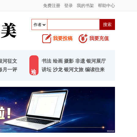
免费注册
登录
我的书架
帮助中心
我要投稿
我要充值
银河征文
书法
绘画
摄影
非遗
银河展厅
论 坛
每月一评
讲坛
沙龙
银河文旅
编读往来