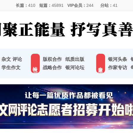
长篇：
410
短篇：
45891
VIP会员：
244
分站：
41
杂文
评论
版权合作
纸质出版
银河头条
特 色
专 题
学生作文
战略合作
银河论坛
作家专访