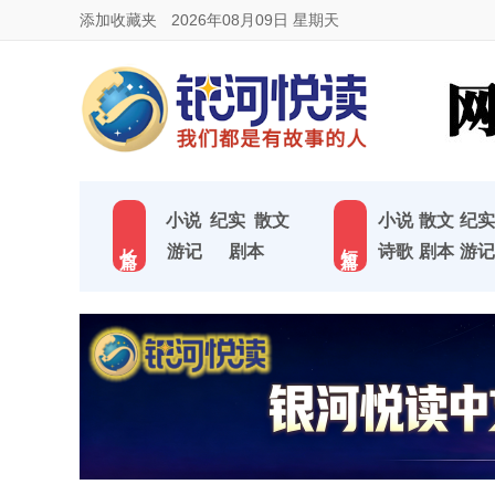
添加收藏夹
2026年08月09日 星期天
小说
纪实
散文
小说
散文
纪实
长 篇
短 篇
游记
剧本
诗歌
剧本
游记