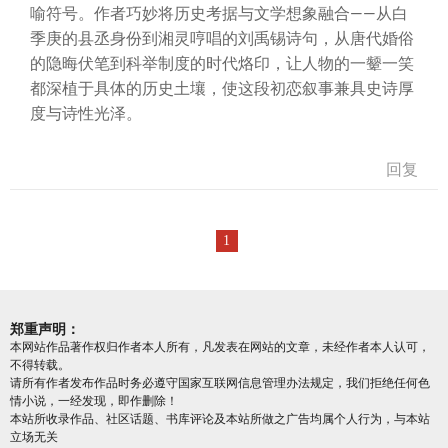
喻符号。作者巧妙将历史考据与文学想象融合——从白
季庚的县丞身份到湘灵哼唱的刘禹锡诗句，从唐代婚俗
的隐晦伏笔到科举制度的时代烙印，让人物的一颦一笑
都深植于具体的历史土壤，使这段初恋叙事兼具史诗厚
度与诗性光泽。
回复
1
郑重声明：
本网站作品著作权归作者本人所有，凡发表在网站的文章，未经作者本人认可，
不得转载。
请所有作者发布作品时务必遵守国家互联网信息管理办法规定，我们拒绝任何色
情小说，一经发现，即作删除！
本站所收录作品、社区话题、书库评论及本站所做之广告均属个人行为，与本站
立场无关