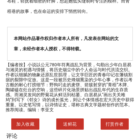
布鞋，轻抚着细密的针脚，想起她低头缝制时专注的模样。而青
梧巷的故事，也在命运的安排下悄然转向。
本网站作品著作权归作者本人所有，凡发表在网站的文
章，未经作者本人授权，不得转载。
【编者按】
小说以公元780年符离战乱为背景，勾勒出少年白居易
与湘灵的初遇与情愫，将历史烟尘中的个人命运与时代洪流交织。
作者以细腻的物象还原乱世肌理，让文学巨匠的青春印记在藩镇割
据的裂隙中绽放。这是一段被历史烽烟熏染的少年心事，作者以考
古般的耐心打捞细节：野狗叼走的麦饼、箭簇射穿的“青梧”木牌、
陶罐磕在灶台的空响，这些碎片化场景拼贴出战乱年代的生存质
感。而湘灵发间的野菊花从鲜活到枯萎、白居易从“画出关关雎
鸠”到写下《邻女》诗的成长弧光，则让个体情感在宏大历史中获得
重量。以史笔写情，以诗情证史，堪称古典文学题材创作的范本。
推荐阅读。编辑：李亚文
加入收藏
送鲜花
打赏作者
评论