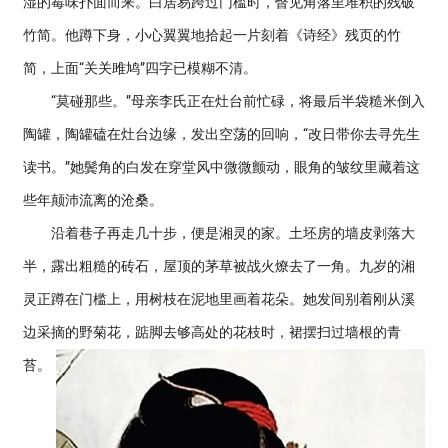
湿的霉味扑面而来。白居易跨过门槛时，瞥见角落里堆积的残破
竹简。他蹲下身，小心翼翼地拾起一片刻着《诗经》残页的竹
简，上面“关关雎鸠”四字已模糊不清。
“莫碰那些。”母亲李氏正在灶台前忙碌，将最后半袋糙米倒入
陶罐，陶罐磕在灶台边缘，发出空荡的回响，“改日带你去寻先生
读书。”她鬓角的白发在穿堂风中微微颤动，眼角的皱纹里藏着这
些年颠沛流离的沧桑。
沿着巷子再走几十步，便是湘灵的家。土坯房的墙皮剥落大
半，露出粗糙的砖石，屋顶的茅草被战火燎去了一角。九岁的湘
灵正蹲在门槛上，用树枝在泥地里画着花朵。她发间别着刚从溪
边采摘的野菊花，踮脚去够高处的花枝时，裙摆扫过墙根的青
苔。