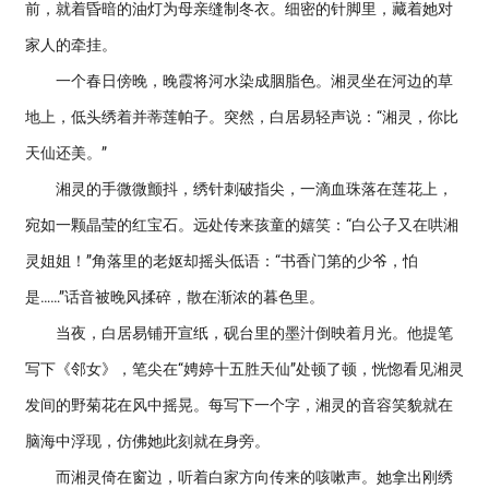
前，就着昏暗的油灯为母亲缝制冬衣。细密的针脚里，藏着她对
家人的牵挂。
一个春日傍晚，晚霞将河水染成胭脂色。湘灵坐在河边的草
地上，低头绣着并蒂莲帕子。突然，白居易轻声说：“湘灵，你比
天仙还美。”
湘灵的手微微颤抖，绣针刺破指尖，一滴血珠落在莲花上，
宛如一颗晶莹的红宝石。远处传来孩童的嬉笑：“白公子又在哄湘
灵姐姐！”角落里的老妪却摇头低语：“书香门第的少爷，怕
是……”话音被晚风揉碎，散在渐浓的暮色里。
当夜，白居易铺开宣纸，砚台里的墨汁倒映着月光。他提笔
写下《邻女》，笔尖在“娉婷十五胜天仙”处顿了顿，恍惚看见湘灵
发间的野菊花在风中摇晃。每写下一个字，湘灵的音容笑貌就在
脑海中浮现，仿佛她此刻就在身旁。
而湘灵倚在窗边，听着白家方向传来的咳嗽声。她拿出刚绣