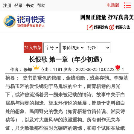
电脑版
注册
登录
书架
帮助
我要投稿
我要充值
加入书架
长恨歌 第一章（年少初遇）
作者：
修蝉
点击：1181 发表：2025-06-25 10:02:22
4
摘要：
史书是褪色的锦缎，金线暗隐，残章存韵。李隆基
与杨玉环的爱恨镌刻于马嵬坡的尘土，而青梧巷的月光
下，或许曾流淌着另一阙未被记载的情诗。故事中关于白
居易与湘灵的相逢、杨玉环传说的延展，皆源于史料留白
处的想象、民间野史的微光（如青梧巷竹笛传说、湘灵诗
稿等），以及对大唐风华的浪漫重构。所有创作无关考
证，只为致敬那些被时光碾碎的遗憾，和每个试图在故纸