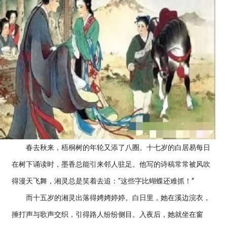
春去秋来，梧桐树的年轮又添了八圈。十七岁的白居易每日
在树下诵读时，墨香总能引来邻人驻足。他写的诗稿常常被风吹
得漫天飞舞，湘灵总是笑着去追：“这些字比蝴蝶还难抓！”
而十五岁的湘灵出落得娉娉婷婷。白日里，她在溪边浣衣，
捶打声与歌声交织，引得路人纷纷侧目。入夜后，她就坐在窗