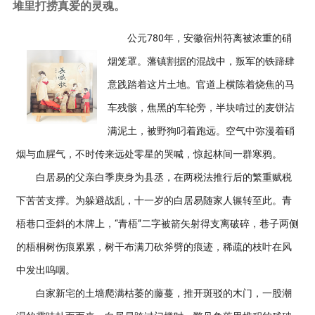
堆里打捞真爱的灵魂。
公元780年，安徽宿州符离被浓重的硝
烟笼罩。藩镇割据的混战中，叛军的铁蹄肆
意践踏着这片土地。官道上横陈着烧焦的马
车残骸，焦黑的车轮旁，半块啃过的麦饼沾
满泥土，被野狗叼着跑远。空气中弥漫着硝
烟与血腥气，不时传来远处零星的哭喊，惊起林间一群寒鸦。
白居易的父亲白季庚身为县丞，在两税法推行后的繁重赋税
下苦苦支撑。为躲避战乱，十一岁的白居易随家人辗转至此。青
梧巷口歪斜的木牌上，“青梧”二字被箭矢射得支离破碎，巷子两侧
的梧桐树伤痕累累，树干布满刀砍斧劈的痕迹，稀疏的枝叶在风
中发出呜咽。
白家新宅的土墙爬满枯萎的藤蔓，推开斑驳的木门，一股潮