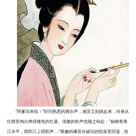
“阿爹回来啦！”听到熟悉的脚步声，湘灵立刻跳起来，转身从
灶膛里掏出烤得微焦的红薯。清脆的歌声也随之响起：“杨柳青青
江水平，闻郎江上唱歌声……”稚嫩的嗓音在破旧的院落里回荡，惊