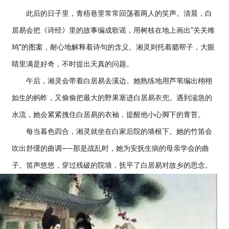
此后的日子里，青梧巷里常常回荡着两人的笑声。清晨，白
居易会把《诗经》里的故事编成歌谣，用树枝在地上画出“关关雎
鸠”的图案，耐心地解释着诗句的含义。湘灵则托着腮帮子，大眼
睛里满是好奇，不时提出天真的问题。
午后，湘灵会带着白居易去溪边。她熟练地用芦苇编出栩栩
如生的蚂蚱，又偷偷把最大的野果塞进白居易衣兜。遇到湍急的
水流，她会紧紧拽住白居易的衣袖，提醒他小心脚下的青苔。
每当暮色四合，湘灵就坐在白家后院的墙根下。她的竹笛会
吹出舒缓的曲调——那是战乱时，她为安抚生病的母亲学会的曲
子。笛声悠悠，穿过残破的院墙，抚平了白居易对故乡的思念。