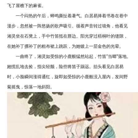
飞了屋檐下的麻雀。
一个闷热的午后，蝉鸣撕扯着暑气。白居易捧着书卷在巷中
漫步，忽然被一阵悠扬的歌声吸引。循着声音转过墙角，他看见
湘灵坐在石凳上，手中竹笛抵在唇边。阳光穿过梧桐叶的缝隙，
在她补丁摞补丁的粗布裙上跳跃，为她镀上一层金色的光晕。
一曲终了，湘灵如受惊的小鹿般猛然站起，竹笛“当啷”落地。
她慌乱地去捡，指尖轻颤，险些将笛子踢远。抬头看见白居易
时，小脸瞬间涨得通红，旋即如受惊的小鹿般没入屋内，发间野
菊摇曳，惊落一地斜阳。