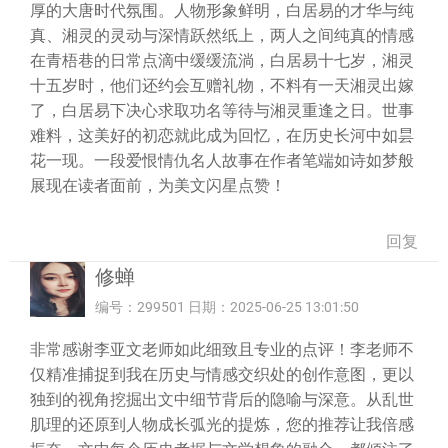
厚的大唐时代氛围。人物形象鲜明，白居易的才华与纯
真、湘灵的灵动与深情跃然纸上，两人之间纯真的情感
在青梧巷的日常点滴中缓缓流淌，白居易十七岁，湘灵
十五岁时，他们还约会互赠礼物，不料有一天湘灵出嫁
了，白居易下决心求取功名等待与湘灵重逢之日。世事
难料，这美好的初恋就此成为回忆，在历史长河中如昙
花一现。一段爱恨情仇名人故事在作者笔端如诗如梦般
展现在读者面前，为美文闪星点赞！
回复
修蝉
编号：299501 日期：2025-06-25 13:01:50
非常感谢李亚文老师如此细致且专业的点评！李老师不
仅精准捕捉到我在历史与情感交织处的创作意图，更以
独到的视角挖掘出文中细节背后的隐喻与深意。从乱世
肌理的还原到人物成长弧光的提炼，您的推荐让我倍感