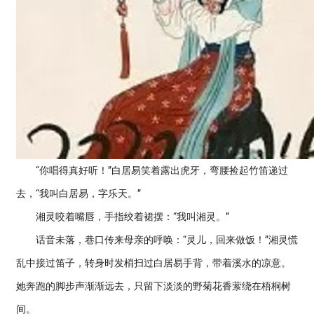
“你唱得真好听！”白居易笑着露出虎牙，弯腰捡起竹笛递过
去，“我叫白居易，字乐天。”
湘灵咬着嘴唇，手指绞着裙摆：“我叫湘灵。”
话音未落，巷口传来母亲的呼唤：“灵儿，回来做饭！”湘灵慌
乱中接过笛子，转身时发梢扫过白居易手背，带着溪水的凉意。
她奔跑的脚步声渐渐远去，只留下淡淡的野菊花香萦绕在梧桐树
间。