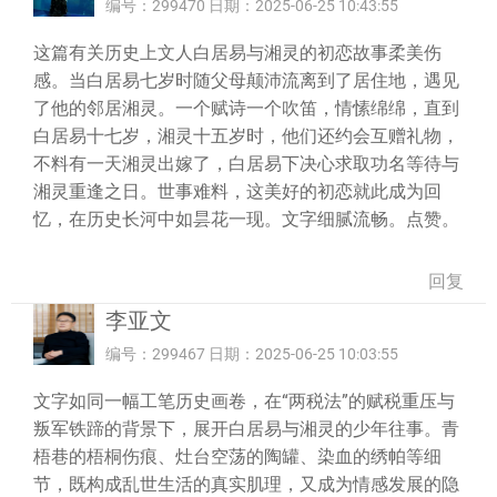
编号：299470 日期：2025-06-25 10:43:55
这篇有关历史上文人白居易与湘灵的初恋故事柔美伤
感。当白居易七岁时随父母颠沛流离到了居住地，遇见
了他的邻居湘灵。一个赋诗一个吹笛，情愫绵绵，直到
白居易十七岁，湘灵十五岁时，他们还约会互赠礼物，
不料有一天湘灵出嫁了，白居易下决心求取功名等待与
湘灵重逢之日。世事难料，这美好的初恋就此成为回
忆，在历史长河中如昙花一现。文字细腻流畅。点赞。
回复
李亚文
编号：299467 日期：2025-06-25 10:03:55
文字如同一幅工笔历史画卷，在“两税法”的赋税重压与
叛军铁蹄的背景下，展开白居易与湘灵的少年往事。青
梧巷的梧桐伤痕、灶台空荡的陶罐、染血的绣帕等细
节，既构成乱世生活的真实肌理，又成为情感发展的隐