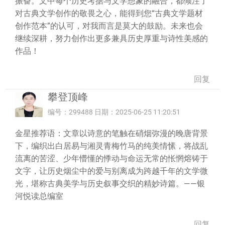
振奋。文中每个历史考据与文学想象的融合，都倾注了
对古典文学创作的敬畏之心，能得到您“古典文学题材
创作范本”的认可，对我而言是莫大的鼓励。未来也会
继续深耕，努力创作出更多兼具历史厚重与诗性美感的
作品！
回复
攀登顶峰
编号：299488 日期：2025-06-25 11:20:51
金星推荐语：文章以诗意的笔触在硝烟弥漫的晚唐背景
下，编织出白居易与湘灵青梅竹马的纯美情愫，将战乱
流离的苦涩、少年懵懂的悸动与命运无常的怅惘熔铸于
文字，让历史烟尘中的爱与别离成为跨越千年的文学微
光，堪称古典美学与历史叙事交织的精妙诗篇。——银
河悦读总编室
回复