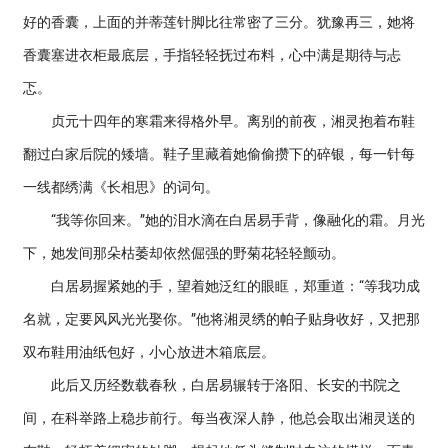
好的香囊，上面的并蒂莲针脚比往常密了三分。犹豫再三，她将
香囊塞进衣柜最底层，手指轻轻抚过布料，心中满是期待与忐
忑。
贞元十四年的寒霜来得格外早。离别的前夜，湘灵抱着布鞋
翻过白家后院的矮墙。鞋子里藏着她偷偷攒下的碎银，每一针每
一线都绣满《长相思》的词句。
“我等你回来。”她的泪水滴在白居易手背，像融化的霜。月光
下，她发间那朵枯萎却依然倔强的野菊花轻轻颤动。
白居易握紧她的手，望着她泛红的眼眶，郑重道：“等我功成
名就，定要风风光光娶你。”他将湘灵绣的帕子贴身收好，又把那
双布鞋用油纸包好，小心放进木箱底层。
此后又历经数载春秋，白居易辗转于洛阳、长安的书院之
间，在科举路上稳步前行。每当夜深人静，他总会取出湘灵送的