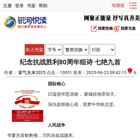
电脑版
注册
登录
书架
帮助
我要投稿
我要充值
加入书架
纪念抗战胜利80周年组诗 七绝九首
作者：
紫气东来2025
点击：10951 发表：2025-06-23 08:42:15
6
国耻铭心
日寇侵华恶浪掀， 屠城掠地罪弥天。
深仇血恨铭心底，筑梦中华铁志坚。
人民战争
华夏岂容豺豹侮，万民浴血战旗朱。