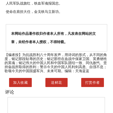
人民军队战旗红，铁血军魂报国忠。
使命在肩担大任，金戈铁马立新功。
本网站作品著作权归作者本人所有，凡发表在网站的文
章，未经作者本人授权，不得转载。
【编者按】
为抗战胜利八十周年发声，用诗词的形式，从不同的角
度，铭记那段耻辱的历史；铭记那些在血战中保家卫国、英勇牺牲
的英魂；铭记伟大的中国人民和中国军队团结一致、同仇敌忾、坚
持奋战所取得的胜利；警示今天的中国人民利剑高悬、自强不息；
歌颂今天的中国国盛军兴、未来可期。编辑：天海蓝蓝
加入收藏
送鲜花
打赏作者
评论