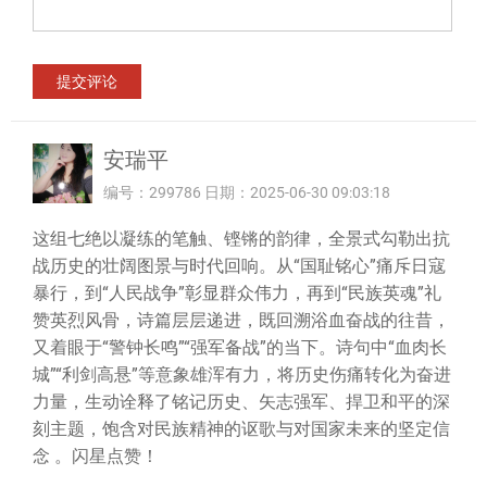
安瑞平
编号：299786 日期：2025-06-30 09:03:18
这组七绝以凝练的笔触、铿锵的韵律，全景式勾勒出抗
战历史的壮阔图景与时代回响。从“国耻铭心”痛斥日寇
暴行，到“人民战争”彰显群众伟力，再到“民族英魂”礼
赞英烈风骨，诗篇层层递进，既回溯浴血奋战的往昔，
又着眼于“警钟长鸣”“强军备战”的当下。诗句中“血肉长
城”“利剑高悬”等意象雄浑有力，将历史伤痛转化为奋进
力量，生动诠释了铭记历史、矢志强军、捍卫和平的深
刻主题，饱含对民族精神的讴歌与对国家未来的坚定信
念 。闪星点赞！