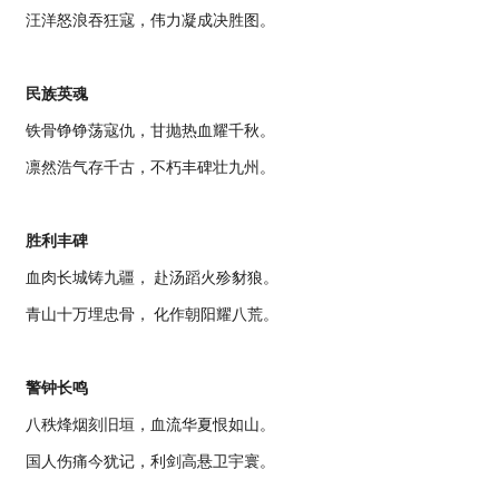
汪洋怒浪吞狂寇，伟力凝成决胜图。
民族英魂
铁骨铮铮荡寇仇，甘抛热血耀千秋。
凛然浩气存千古，不朽丰碑壮九州。
胜利丰碑
血肉长城铸九疆， 赴汤蹈火殄豺狼。
青山十万埋忠骨， 化作朝阳耀八荒。
警钟长鸣
八秩烽烟刻旧垣，血流华夏恨如山。
国人伤痛今犹记，利剑高悬卫宇寰。