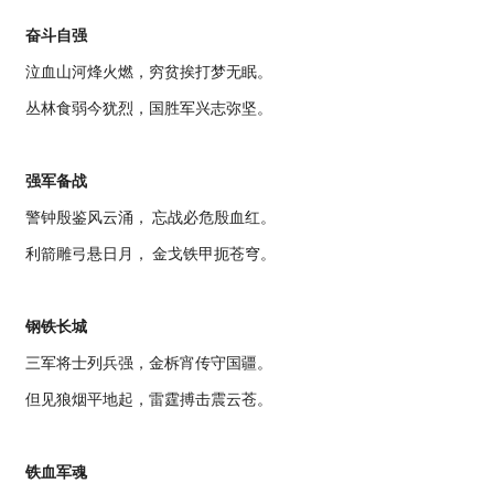
奋斗自强
泣血山河烽火燃，穷贫挨打梦无眠。
丛林食弱今犹烈，国胜军兴志弥坚。
强军备战
警钟殷鉴风云涌， 忘战必危殷血红。
利箭雕弓悬日月， 金戈铁甲扼苍穹。
钢铁长城
三军将士列兵强，金柝宵传守国疆。
但见狼烟平地起，雷霆搏击震云苍。
铁血军魂