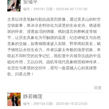
安瑞平
编号：299191 日期：2025-06-20 17:31:30
文章以诗意笔触勾勒抗战英烈群像，通过英灵山的时空
交错叙事，将冰冷史料转化为滚烫的生命史诗。锈迹斑
斑的怀表、浸透血泪的绑腿、镌刻遗言的桦树皮等细
节，让历史具象化为可触摸的温度；纪念碑铭文与自然
意象的交融，如青铜熔液渗入岩隙、野草绣刻英名，赋
予牺牲以永恒生命力。作者以蒙太奇般的场景切换，串
联起不同时空的抗争记忆，既彰显中共领导抗战的中流
砥柱作用，又以白鸽、战机等现代意象映照精神传承，
在悲壮与希望的交织中，谱写一曲震撼人心的英雄赞
歌。闪星点赞！
回复
静若幽莲
编号：299154 日期：2025-06-19 22:23:03