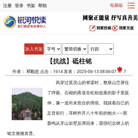
电脑版
注册
登录
书架
帮助
我要投稿
我要充值
加入书架
【抗战】砥柱铭
作者：
邓勤忠
点击：1614 发表：2025-06-13 08:06:07
7
风穿过英灵山的脊梁时，整座山峦屏住
了呼吸。石砌的甬道在松柏低垂的影子里延
伸，像一道尚未愈合的弹痕。我踩着自己的
足音前行，耳畔炸开八十年前的炮火——那
轰鸣从牙山岩壁反弹回来，震得纪念碑上的
铭文微微发烫。