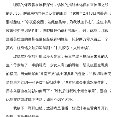
理琪的怀表躺在展柜深处，锈蚀的指针永远停在雷神庙之战
的8：35。解说员指向旁边泛黄的纸页，1938年2月13日的墨迹已
洇成赭红：“今夜必突围，若此信染赤，乃我以血书志”。这位中共
胶东特委书记牺牲时，腹腔破裂仍倚柱指挥七小时。此刻，那截
浸透英雄血的绷带在展台凝成青铜柱基，托起两万零八百五十个
英名。柱身铭文如刀凿斧刻：“中共胶东：火种永续”。
玻璃展柜突然折射出漫天光束，每束光线里蜷缩着未竟的人
生：母亲纳了一半的鞋底，少女未寄出的绣帕，婴儿抓握空乳房
的指痕。当光斑聚向“鲁南三旅”战士张典训的遗物，半截绑腿布突
然舒展为红绸——1942年反扫荡中，19岁的农会主席双腿炸断，
用布条蘸血在衬衫内侧写下：“胜利后替我吃个烟台苹果”。那血书
此刻在防弹玻璃下搏动，如同不熄的火种。
我摘下一颗野山楂，放进嘴里咀嚼，酸涩汁液在舌尖炸开的
刹那，石阶开始翻卷——