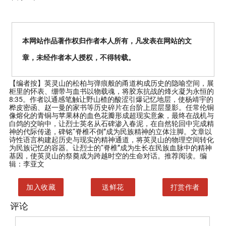
本网站作品著作权归作者本人所有，凡发表在网站的文
章，未经作者本人授权，不得转载。
【编者按】
英灵山的松柏与弹痕般的甬道构成历史的隐喻空间，展
柜里的怀表、绷带与血书以物载魂，将胶东抗战的烽火凝为永恒的
8:35。作者以通感笔触让野山楂的酸涩引爆记忆地层，使杨靖宇的
桦皮密函、赵一曼的家书等历史碎片在台阶上层层显影。任常伦铜
像熔化的青铜与苹果林的血色花瓣形成超现实意象，最终在战机与
白鸽的交响中，让烈士英名从石碑渗入春泥，在自然轮回中完成精
神的代际传递，碑铭“脊椎不倒”成为民族精神的立体注脚。文章以
诗性语言构建起历史与现实的精神通道，将英灵山的物理空间转化
为民族记忆的容器。让烈士的“脊椎”成为生长在民族血脉中的精神
基因，使英灵山的祭奠成为跨越时空的生命对话。推荐阅读。编
辑：李亚文
加入收藏
送鲜花
打赏作者
评论