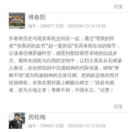
回复
傅春阳
编号：298671 日期：2025-06-13 14:19:50
作者将历史与现实有机交织在一起，通过“理琪的怀
表”“张典训的血书”“赵一曼的信”等具体而生动的细节，
让读者仿佛穿越时空，感受到那段艰苦卓绝的抗战岁
月。最终在战机与白鸽的交响中，让烈士英名从石碑渗
入春泥，在自然轮回中完成精神的代际传递，碑铭“脊
椎不倒”成为民族精神的立体注脚。把鸽影定格的照片
轻放碑前，水珠在塑封膜上蜿蜒出碑文：“此处长眠
者，皆为大地之脊；脊椎不倒，中国永立。”点赞！
回复
房桂梅
编号：298657 日期：2025-06-13 12:52:06