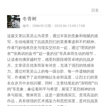
回复
冬青树
编号：298639 日期：2025-06-13 09:17:08
这篇文章以英灵山为背景，通过丰富的意象和细腻的描
写，生动地展现了抗战英烈们的英勇事迹和不朽精神。
作者巧妙地将历史与现实交织在一起，通过“理琪的怀
表”“张典训的血书”“赵一曼的信”等具体而生动的细节，
让读者仿佛穿越时空，感受到那段艰苦卓绝的抗战岁
月。文章语言优美而富有诗意，充满了强烈的情感张
力。通过对英灵山上的每一级台阶、每一件遗物的描
写，作者赋予了这些静物以生命和温度，让烈士们的英
名在岁月中永恒闪耀。同时，文章结尾处的“清明雨”“白
鸽”等意象，象征着和平与希望，展现了英烈精神的传
承与延续。整体而言，这是一篇情感深沉、意境高远的
作品，具有很强的艺术感染力和思想深度，是对抗战英