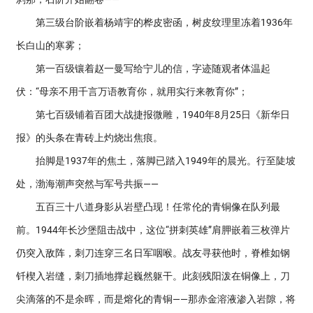
第三级台阶嵌着杨靖宇的桦皮密函，树皮纹理里冻着1936年
长白山的寒雾；
第一百级镶着赵一曼写给宁儿的信，字迹随观者体温起
伏：“母亲不用千言万语教育你，就用实行来教育你”；
第七百级铺着百团大战捷报微雕，1940年8月25日《新华日
报》的头条在青砖上灼烧出焦痕。
抬脚是1937年的焦土，落脚已踏入1949年的晨光。行至陡坡
处，渤海潮声突然与军号共振——
五百三十八道身影从岩壁凸现！任常伦的青铜像在队列最
前。1944年长沙堡阻击战中，这位“拼刺英雄”肩胛嵌着三枚弹片
仍突入敌阵，刺刀连穿三名日军咽喉。战友寻获他时，脊椎如钢
钎楔入岩缝，刺刀插地撑起巍然躯干。此刻残阳泼在铜像上，刀
尖滴落的不是余晖，而是熔化的青铜——那赤金溶液渗入岩隙，将