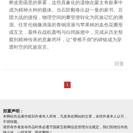
桦皮密函里的寒雾，这些具象化的遗物在蒙太奇叙事中
成为精神火种的载体。当石阶翻卷出赵一曼的家书、百
团大战的捷报，物理空间的攀登便转化为民族记忆的溯
洄。任常伦铜像滴落的青铜溶液与苹果林的血色花瓣形
成互文，最终在战机轰鸣与白鸽振翅中，完成从历史祭
奠到精神传承的意象闭环，让“脊椎不倒”的碑铭成为穿
透时空的民族宣言。
回复
1
郑重声明：
本网站作品著作权归作者本人所有，凡发表在网站的文章，未经作者本人认可，
不得转载。
请所有作者发布作品时务必遵守国家互联网信息管理办法规定，我们拒绝任何色
情小说，一经发现，即作删除！