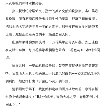
未及呐喊的冲锋永恒封存。
指尖抚过纪念塔铭文，烈士的英名突然灼烧指腹。当山风卷
起松涛，所有石碑底部传出根须生长的窸窣。野草正顶破春泥，
把烈士的名字绣进年复一年的返青里。那些被苔藓吞没的瞻仰者
足痕，此刻正牵着英灵的手，蹒跚走回人间。
山腰苹果林骤然白头时，十万花朵举起骨瓷杯盏。烈士遗血
在花脉中奔流，每片花瓣渗着胭脂色晕痕——花色与血书棉纤维同
源。
恰在此时，一架战机撕裂云层，轰鸣声震得杨树新芽簌簌发
抖。我放飞无人机，镜头追上一只逆风的白鸽——它掠过纪念塔尖
的瞬间，翅膀拍打出《沂蒙山小调》的节拍。
清明雨终于落下。我把鸽影定格的照片轻放碑前，水珠在塑
封膜上蜿蜒出碑文：“此处长眠者，皆为大地之脊；脊椎不倒，中
国永立。”