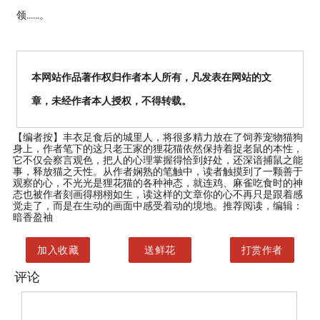
领……。
本网站作品著作权归作者本人所有，凡发表在网站的文
章，未经作者本人授权，不得转载。
【编者按】
丰衣足食后的城里人，将很多精力放在了饲养宠物猫狗
身上，作者笔下的这只老王家的狸花猫依然保持着捉老鼠的本性，
它不仅会察言观色，把人的心理掌握得恰到好处，还深谙捕鼠之能
事，释放猫之天性。从作者娴熟的笔触中，读者触摸到了一颗善于
观察的心，不光光是狸花猫的各种神态，就连鸡、麻雀吃食时的神
态也被作者刻画得栩栩如生，读这样的文章你的心不再只是跟着感
觉走了，而是在生动的画面中感受着动的境地。推荐阅读，编辑：
暗香盈袖
加入收藏
送鲜花
打赏作者
评论