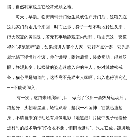
惯，自然我家也是它经常光顾之地。
每天，早晨。临街商铺开门做生意或住户开门后，这猫先在
这几家门前走几个来回，时而止步，身子一动不动地转过头来，
瞪大深邃的黄眼珠，若无其事地静观室内动静，猫走完这一套巡
视的“规范流程”后，如果想进入哪个人家，它颇有点计谋：它先是
就地躺下慢慢打个滚，伸伸懒腰，蹭蹭后背，装傻卖萌，瞪着双
眼，静观其变，以松散的姿态迷惑入户的主人，好对其放松戒
备，猫心里是知道的，这毕竟不是猫主人家啊，出入也得讲究点
——不能硬闯入。
有一次，这猫来到我家门口，做完了它那一套热身运动后，
猫起身，头朝着屋里，蜷缩趴着，趁我一不留神，它就迅速起
身，不请自来的行动还有点像电影《地道战》片段中鬼子端着枪
进村时的战术动作“打枪地不要，悄悄地进村”。只见它蹑手蹑脚地