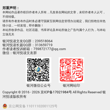
郑重声明：
本网站作品著作权归作者本人所有，凡发表在网站的文章，未经作者本人认可，
不得转载。
请所有作者发布作品时务必遵守国家互联网信息管理办法规定，我们拒绝任何色
情小说，一经发现，即作删除！
本站所收录作品、社区话题、书库评论及本站所做之广告均属个人行为，与本站
立场无关
银河悦读文友QQ群：239518064
银河悦读长篇QQ群：313659719
作者读者投诉邮箱：759872177@qq.com
微信：银河悦读文友群
银河微信公众号
银河网站印
Copyright © 2016 - 2026
京ICP备17021984号
All Rights Reserved 银
河悦读版权所有
京公网安备 11011102001125号