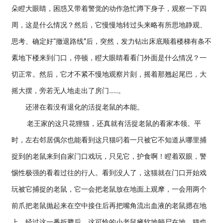
朵瞪大眼睛，困惑又带着警觉的动作急忙蹲下身子，观察一下四
周，这是什么情况？然后，它慢慢地转过头来略有所思地静观、
思考、确定好“撤退路线”后，突然，发力钻出床底顺着楼梯有条不
紊地下楼来到门口，停顿，瞪大眼睛看看门外面是什么情况？一
切正常。然后，它才不紧不慢地观察片刻，摇着那翘起尾巴，大
摇大摆，旁若无人地走出了房门……。
还潜在着没有退化的活捉老鼠的本能。
老王家的这只花狸猫，还真就有活捉老鼠的看家本领。平
时，左右邻居偶尔也能看到这只猫叼着一只被它不知道从哪里捕
捉到的老鼠来到自家门口戏玩，只见它，护食啊！瞪着双眼，警
惕性极强的看着过往的行人。看到没人了，这猫就在门口开始戏
玩被它捕捉的老鼠，它一会把老鼠放在地面上观摩，一会用两个
前爪把老鼠抛起来在空中接住后再把嘴角流出血液的老鼠摁在地
上，经过这一番折腾后，这可怜的小老鼠瘫软地躺尸在地，猫也