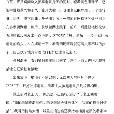
白茧，双爪瞬间刺入抓牢老鼠身子的同时，瞪着黄色眼珠子，怒
视中透着霸气和杀气，张开大嘴一口咬住老鼠的脖颈，一个慢转
身，抬头，蹲下后腿，身子用力向上一窜附在网格状的铁丝网上
几步攀爬到顶，然后，从铁丝网上跳下，前爪，后腿轻轻松松软
着地时都没有发出一点声响，这“轻功”了得。然后，一步一晃叼着
老鼠的猫头，左右摆动一下，看看四周环境就迈着六亲不认的步
子，自己找个地方带着“战利品”处理老鼠去了。
邻居老王，看到猫叼着老鼠回来了，急忙上前大声呵斥花狸
猫让它赶紧把老鼠吐
出来放下，猫那个不情愿啊，无奈主人的呵斥声也太
吓“人”了，只好吐掉老鼠，看着主人捡起老鼠扔到垃圾桶里。
我上前对老王说，“你怎么不让猫吃老鼠”？，老王回答
说：“我怕老鼠吃老鼠药，猫吃老鼠会被药死的，我家的猫是只傻
猫”，我听后恍然大悟，城里的溜达猫还保持着捕捉老鼠的看家本