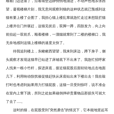
顺着门边进屋了，沿着墙壁边静悄悄地溜进，不动声色地东张西
望，凝视楼梯片刻，我无意间观察到猫的这种状态就已预感到这
猫有要上楼了企图了，我担心猫上楼乱窜就急忙走过来想阻拦猫
上楼并往门外驱赶，这猫见状后，双脚一蹲，四肢发力，向上向
前抬起一双前爪，顺着楼梯，一溜烟就窜到了二楼的楼梯口，我
无奈地感到这猫上楼梯的速度太快了。
待我追到楼上，东瞅瞅西望望，我来到床边，蹲下身子，侧
头观察才发现这猫早已钻进了床铺底下不出来了。我急忙招呼家
人找来一根小竹杆，探进床底，接近猫屁股后面轻轻地点击地面
几下，利用响动惊扰催促猫赶快从床底钻出来下楼出去！我在敲
打时也考虑到如果用力打猫屁股，这猫一旦受到惊吓，说不准会
在室内上窜下跳，所到之处如果碰倒摔碎贵重物品那损失可就大
了去了……。
这时的猫，在屁股受到“突然袭击”的情况下，它本能地竖起耳