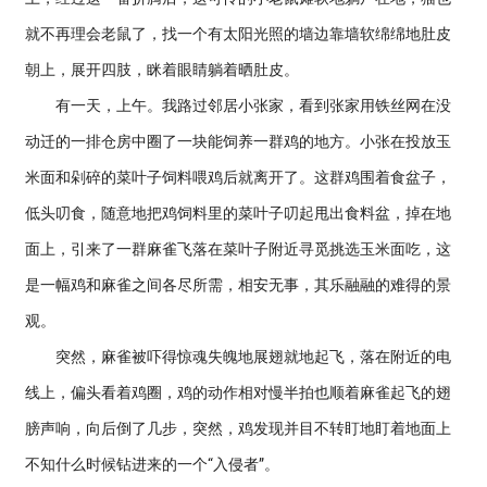
就不再理会老鼠了，找一个有太阳光照的墙边靠墙软绵绵地肚皮
朝上，展开四肢，眯着眼睛躺着晒肚皮。
有一天，上午。我路过邻居小张家，看到张家用铁丝网在没
动迁的一排仓房中圈了一块能饲养一群鸡的地方。小张在投放玉
米面和剁碎的菜叶子饲料喂鸡后就离开了。这群鸡围着食盆子，
低头叨食，随意地把鸡饲料里的菜叶子叨起甩出食料盆，掉在地
面上，引来了一群麻雀飞落在菜叶子附近寻觅挑选玉米面吃，这
是一幅鸡和麻雀之间各尽所需，相安无事，其乐融融的难得的景
观。
突然，麻雀被吓得惊魂失魄地展翅就地起飞，落在附近的电
线上，偏头看着鸡圈，鸡的动作相对慢半拍也顺着麻雀起飞的翅
膀声响，向后倒了几步，突然，鸡发现并目不转盯地盯着地面上
不知什么时候钻进来的一个“入侵者”。