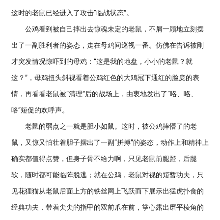
这时的老鼠已经进入了攻击“临战状态”。
公鸡看到被自己摔出去惊魂未定的老鼠，不屑一顾地立刻摆
出了一副胜利者的姿态，走在母鸡间巡视一番。仿佛在告诉被刚
才突发情况惊吓到的母鸡：“这是我的地盘，小小的老鼠？就
这？”，母鸡扭头斜视看着公鸡红色的大鸡冠下通红的脸庞的表
情，再看看老鼠被“清理”后的战场上，由衷地发出了“咯、咯、
咯”短促的欢呼声。
老鼠的弱点之一就是胆小如鼠。这时，被公鸡摔懵了的老
鼠，又惊又怕壮着胆子摆出了一副“拼搏”的姿态，动作上和精神上
确实都值得点赞，但身子骨不给力啊，只见老鼠前腿蹬，后腿
软，随时都可能临阵脱逃；就在公鸡，老鼠对视的短暂功夫，只
见花狸猫从老鼠后面上方的铁丝网上飞跃而下展示出猛虎扑食的
经典功夫，带着尖尖的指甲的双前爪在前，掌心露出磨平棱角的