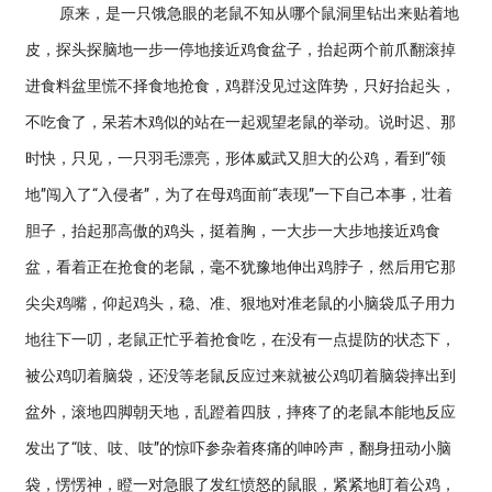
原来，是一只饿急眼的老鼠不知从哪个鼠洞里钻出来贴着地
皮，探头探脑地一步一停地接近鸡食盆子，抬起两个前爪翻滚掉
进食料盆里慌不择食地抢食，鸡群没见过这阵势，只好抬起头，
不吃食了，呆若木鸡似的站在一起观望老鼠的举动。说时迟、那
时快，只见，一只羽毛漂亮，形体威武又胆大的公鸡，看到“领
地”闯入了“入侵者”，为了在母鸡面前“表现”一下自己本事，壮着
胆子，抬起那高傲的鸡头，挺着胸，一大步一大步地接近鸡食
盆，看着正在抢食的老鼠，毫不犹豫地伸出鸡脖子，然后用它那
尖尖鸡嘴，仰起鸡头，稳、准、狠地对准老鼠的小脑袋瓜子用力
地往下一叨，老鼠正忙乎着抢食吃，在没有一点提防的状态下，
被公鸡叨着脑袋，还没等老鼠反应过来就被公鸡叨着脑袋摔出到
盆外，滚地四脚朝天地，乱蹬着四肢，摔疼了的老鼠本能地反应
发出了“吱、吱、吱”的惊吓参杂着疼痛的呻吟声，翻身扭动小脑
袋，愣愣神，瞪一对急眼了发红愤怒的鼠眼，紧紧地盯着公鸡，