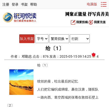
电脑版
注册
登录
书架
帮助
我要投稿
我要充值
加入书架
给〔1〕
作者：
邓勤忠
点击：876 发表：2025-05-15 09:14:25
4
给〔1〕
绞丝的蚕，吐出最后的记忆
人们把它编织成绸缎。裹住汉唐，随驼队
一路向西。凿空西域的张骞在敦煌石壁上
〔2〕