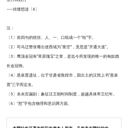
——丝缕想连〔6〕
注：
〔1〕前四句的绞丝、人、一、口组成一个“给”字。
〔2〕司马迁赞张骞出使西域为“凿空”，意思是“开通大道“。
〔3〕鹰顶金冠有"草原瑰宝"之誉，是迄今所发现的唯一的匈奴酋
长金冠饰。
〔4〕悬泉置遗址，位于甘肃省敦煌市，因出土的汉简上书"悬泉
置"三字而定名。
〔5〕未央宫漏刻：象征汉王朝时间制度，超越具体帝王纪年。
〔6〕“想“字包含物理和意识两方面。