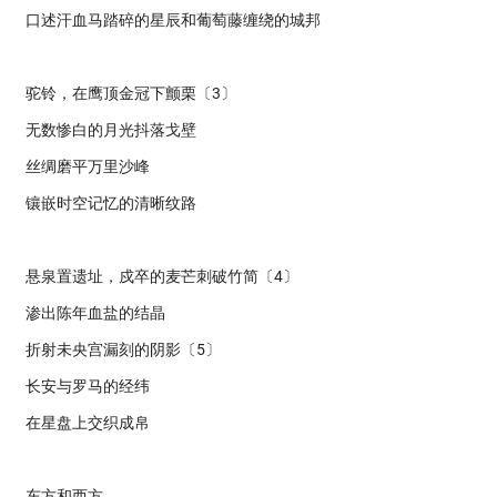
口述汗血马踏碎的星辰和葡萄藤缠绕的城邦
驼铃，在鹰顶金冠下颤栗〔3〕
无数惨白的月光抖落戈壁
丝绸磨平万里沙峰
镶嵌时空记忆的清晰纹路
悬泉置遗址，戍卒的麦芒刺破竹简〔4〕
渗出陈年血盐的结晶
折射未央宫漏刻的阴影〔5〕
长安与罗马的经纬
在星盘上交织成帛
东方和西方