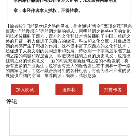
本网站作品著作权归作者本人所有，凡发表在网站的文
章，未经作者本人授权，不得转载。
【编者按】
“给”是丝绸之路的灵魂，作者通过“凿空”“鹰顶金冠”“悬泉
置遗址”“丝缕想连”等丝绸之路的标志，阐明丝绸之路将中国的文化
和技术传播到了西方，西方的文化和技术也传播到了中国。丝绸之
路的开辟，有力促进了东西方的经济、科技和文化交流，对促成汉
朝的兴盛产生了积极的作用。这不仅丰富了东西方的文化和技术，
还促进了人类文明的共同进步和发展。诗歌用一个字高度浓缩了丝
绸之路的精髓和深层含义，即透视出丝绸之路的历史意义，也指出
丝绸之路的现实意义——新的时期随着新丝绸之路的不断发展，将
会有更多的产业诞生，也将会有更大的融合发生在中国和一带一路
的国家之间，而这种融合所诞生的各种机会，将会为各种产业的发
展提供广阔的空间。推荐阅读：编辑：弦歌悠扬
加入收藏
送鲜花
打赏作者
评论