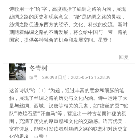
诗歌用一个“给"字，高度概括了絲绸之路的内涵，展现
絲绸之路的历史和现实意义。“给"是絲绸之路的灵魂，
絲绸之路促进东西方的经济、文化、科技的交流。新时
期隨着絲绸之路的不断发展，将会给中国与一带一路的
国家，提供各种融合的机会和发展空间。星赞！
回复
冬青树
编号：296098 日期：2025-05-15 15:28:39
这首诗以“给〔1〕”为题，通过丰富的意象和细腻的笔
触，展现了丝绸之路的历史与文化内涵。诗中运用了大
量与丝绸、西域、汉唐等相关的元素，如“绞丝的蚕”“驼
队”“敦煌石壁”“汗血马”等，营造出一种古老而神秘的氛
围，充满了历史的厚重感和文化的交融感。语言优美，
富有诗意，能够引发读者对丝绸之路的联想和对历史文
化的思考。点赞！