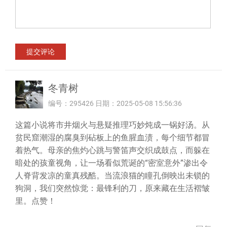
冬青树
编号：295426 日期：2025-05-08 15:56:36
这篇小说将市井烟火与悬疑推理巧妙炖成一锅好汤。从
贫民窟潮湿的腐臭到砧板上的鱼腥血渍，每个细节都冒
着热气。母亲的焦灼心跳与警笛声交织成鼓点，而躲在
暗处的孩童视角，让一场看似荒诞的“密室意外”渗出令
人脊背发凉的童真残酷。当流浪猫的瞳孔倒映出未锁的
狗洞，我们突然惊觉：最锋利的刀，原来藏在生活褶皱
里。点赞！