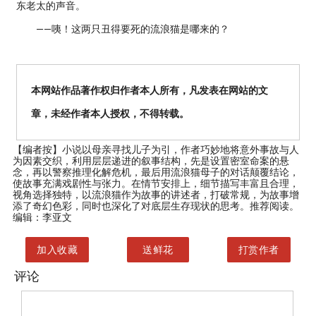
东老太的声音。
——咦！这两只丑得要死的流浪猫是哪来的？
本网站作品著作权归作者本人所有，凡发表在网站的文
章，未经作者本人授权，不得转载。
【编者按】
小说以母亲寻找儿子为引，作者巧妙地将意外事故与人
为因素交织，利用层层递进的叙事结构，先是设置密室命案的悬
念，再以警察推理化解危机，最后用流浪猫母子的对话颠覆结论，
使故事充满戏剧性与张力。在情节安排上，细节描写丰富且合理，
视角选择独特，以流浪猫作为故事的讲述者，打破常规，为故事增
添了奇幻色彩，同时也深化了对底层生存现状的思考。推荐阅读。
编辑：李亚文
加入收藏
送鲜花
打赏作者
评论