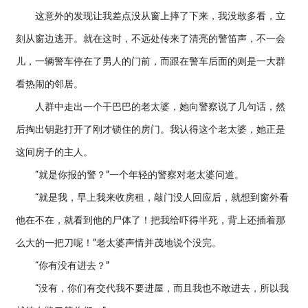
这意外的发现让我差点没从窗上摔了下来，我没敢多看，立
刻从窗边逃开。就在这时，不远处传来了清亮的警笛声，不一会
儿，一辆警车停在了男人的门前，而跟在警车后面的则是一大群
看热闹的邻居。
人群中走出一个干巴巴的老太婆，她向警察说了几句话，然
后掏出钥匙打开了刚才锁住的房门。我认得这个老太婆，她正是
这间房子的主人。
“就是你报的警？”一个年轻的警察对老太婆问道。
“就是我，早上我来收房租，敲门没人回应后，就想到窗外看
他在不在，就看到他的尸体了！把我给吓得半死，背上还插着那
么大的一把刀呢！”老太婆声情并茂地说个没完。
“你有没有进去？”
“没有，你们有交代我不要进屋，而且我也不敢进去，所以我