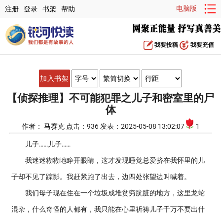
电脑版
注册
登录
书架
帮助
我要投稿
我要充值
加入书架
【侦探推理】不可能犯罪之儿子和密室里的尸
体
作者：
马赛克
点击：936 发表：2025-05-08 13:02:07
1
儿子……儿子……
我迷迷糊糊地睁开眼睛，这才发现睡觉总爱挤在我怀里的儿
子却不见了踪影。我赶紧跑了出去，边四处张望边叫喊着。
我们母子现在住在一个垃圾成堆贫穷肮脏的地方，这里龙蛇
混杂，什么奇怪的人都有，我只能在心里祈祷儿子千万不要出什