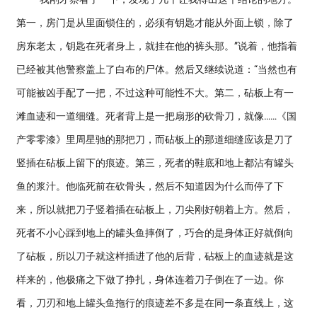
第一，房门是从里面锁住的，必须有钥匙才能从外面上锁，除了
房东老太，钥匙在死者身上，就挂在他的裤头那。”说着，他指着
已经被其他警察盖上了白布的尸体。然后又继续说道：“当然也有
可能被凶手配了一把，不过这种可能性不大。第二，砧板上有一
滩血迹和一道细缝。死者背上是一把扇形的砍骨刀，就像……《国
产零零漆》里周星驰的那把刀，而砧板上的那道细缝应该是刀了
竖插在砧板上留下的痕迹。第三，死者的鞋底和地上都沾有罐头
鱼的浆汁。他临死前在砍骨头，然后不知道因为什么而停了下
来，所以就把刀子竖着插在砧板上，刀尖刚好朝着上方。然后，
死者不小心踩到地上的罐头鱼摔倒了，巧合的是身体正好就倒向
了砧板，所以刀子就这样插进了他的后背，砧板上的血迹就是这
样来的，他极痛之下做了挣扎，身体连着刀子倒在了一边。你
看，刀刃和地上罐头鱼拖行的痕迹差不多是在同一条直线上，这