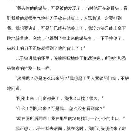
“我去偷他的罐头，可是被他发现了，当时他正在剁骨头，看
到我后他就很生气地把刀子砍在砧板上，叫骂着说一定要抓到
我。我想要逃走，可是门已经被他关上了，我没办法只能上窜下
跳地躲着他。突然，他踩到了掉出来的罐头鱼，一下子摔倒了，
砧板上的刀子正好就插到了他的背上了！”
儿子钻进我的怀里，哆哆嗦嗦地终于把话说完，所说的和秃
头警察的推测一模一样。
“然后呢？你是怎么出来的？”我想起了男人紧锁的门窗，不解
地问道。
“刚刚出来，门窗都关了，我找出口找了很久。”
“什么！刚刚出来？可是我……怎么没有看到你？”
“就在厕所后面啊！我在那里的墙角找到一个小小的出口。”
我正想让儿子带我去后面，就在这时，我听到头顶传来了房