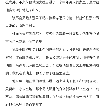
么意外。不久前他就因为擅自进了一个中年男人的家里，最后被
他穷追猛打地赶了出来。
该不会又跑去那里了吧？揣着忐忑的心情，我赶忙往那个男
人家的方向跑了过去。
外面的天空黑沉沉的，空气中弥漫着一股腐臭，仿佛整个城
市的污水都集中到了这里。
我蹑手蹑脚地走到那个间屋子的外面，可是房门关得严严实
实的，连条细缝都没有。于是我又绕到房子的左侧，那里有个玻
璃窗，兴许可以从那里爬进去，不过玻璃窗也是关上并且紧锁着
的，我趴在玻璃上，伸长了脖子往屋里望去。
他家里一如往常的凌乱不堪，地上堆满了瓶子和纸屑垃圾，
只留出一小块空地，那个男人肥胖的身体就趴在那块空地上一动
不动。隔着玻璃我清晰地看到，在他背上赫然插着一把大刀！而
衣服也已经让鲜血染红了！