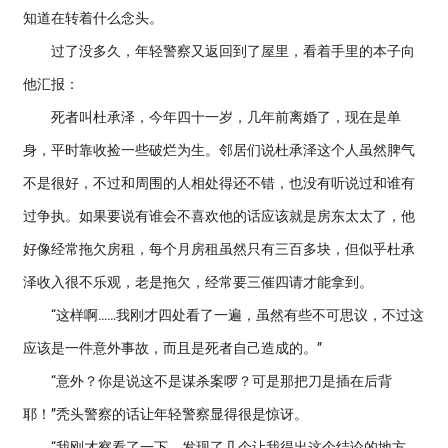
知道在转着什么念头。
过了没多久，年轻警察又返回到了屋里，看着手里的本子向
他汇报：
死者叫杜承泽，今年四十一岁，几年前离婚了，现在是单
身，平时靠收捡一些破烂为生。邻居们说杜承泽这个人虽然脾气
不是很好，不过和周围的人相处得还不错，也没有听说过和谁有
过争执。如果要说有谁会不喜欢他的话应该就是房东太太了，他
好像经常拖欠房租，每个月房租虽然只有三百多块，但似乎杜承
泽收入很不乐观，老是拖欠，经常要三催四请才能拿到。
“这样啊……我刚才四处看了一遍，虽然有些不可思议，不过这
应该是一件意外事故，而且是死者自己造成的。”
“意外？你是说这不是谋杀案啰？可是那把刀是插在后背
耶！”秃头警察的话让年轻警察显得很是惊讶。
“我刚才察看了一下，发现了几个让我得出这个结论的地方。