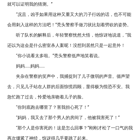
就可以证明我的猜测。”
“况且，凶手如果用这种又重又大的刀子行凶的话，也不可能
会用刺入这样的方法吧！”秃头警察手做刀状比划着劈砍的姿势。
听了队长的解释后，年轻警察恍然大悟，他惊讶地说道，“我
还以为这会是什么密室杀人案呢！没想到居然只是一起意外！
“你小说看太多啦。”秃头警察低声地笑着说。
妈妈……妈妈……
夹杂在警察的笑声中，我捕捉到了儿子微弱的声音。循声望
去，只见儿子站在人群的后面惊慌四顾，显得极为惶恐不安。我
急忙跑了过去，怜爱地亲吻着儿子的脸。
“你到底跑去哪里了？害我担心死了！”
“妈妈，我又去了那个男人的房间了，他被我害死了！”
“那个人是你害死的！这是怎么回事？”刚刚才松了一口气的我
再次绷紧了神经，惊讶得几乎要跳了起来。