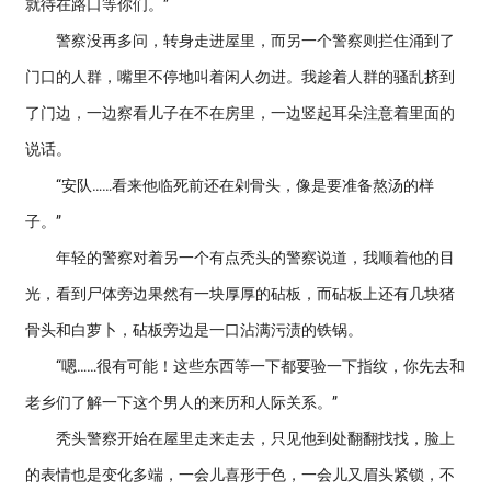
就待在路口等你们。”
警察没再多问，转身走进屋里，而另一个警察则拦住涌到了
门口的人群，嘴里不停地叫着闲人勿进。我趁着人群的骚乱挤到
了门边，一边察看儿子在不在房里，一边竖起耳朵注意着里面的
说话。
“安队……看来他临死前还在剁骨头，像是要准备熬汤的样
子。”
年轻的警察对着另一个有点秃头的警察说道，我顺着他的目
光，看到尸体旁边果然有一块厚厚的砧板，而砧板上还有几块猪
骨头和白萝卜，砧板旁边是一口沾满污渍的铁锅。
“嗯……很有可能！这些东西等一下都要验一下指纹，你先去和
老乡们了解一下这个男人的来历和人际关系。”
秃头警察开始在屋里走来走去，只见他到处翻翻找找，脸上
的表情也是变化多端，一会儿喜形于色，一会儿又眉头紧锁，不