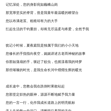
记忆深处，您的身影宛如巍峨山岗
那宽厚坚实的脊背，曾是我童年最温暖的瞭望台
您以布满老茧、粗糙却有力的大手
扛起生活的千钧重担，却将无尽温柔与疼爱，全然予我
犹记小时候，夏夜庭院是独属于我们的小小天地
您修长的手指指向夜空，娓娓讲述古老而神秘的故事
你那如蒲扇的手，驱赶了蚊虫，也摇漾着我的绮梦
那些璀璨的时光，是我生命长河中熠熠生辉的暖光
成长途中，您教会我在跌倒时果敢站起
您那坚定炽热的眼神，源源不断地赋予我力量
您的一言一行，化作我成长道路上的明亮航标
于人生的每一处岔口，清晰指引着我的方向