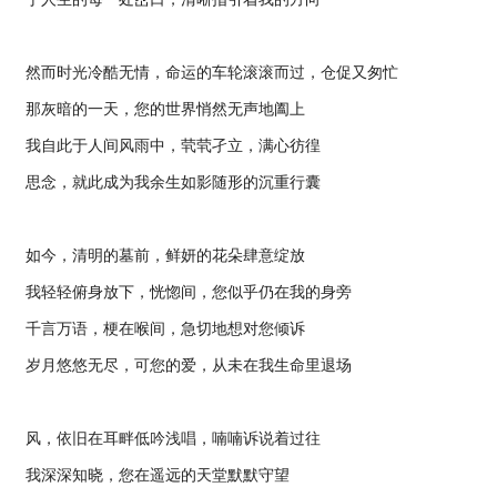
然而时光冷酷无情，命运的车轮滚滚而过，仓促又匆忙
那灰暗的一天，您的世界悄然无声地阖上
我自此于人间风雨中，茕茕孑立，满心彷徨
思念，就此成为我余生如影随形的沉重行囊
如今，清明的墓前，鲜妍的花朵肆意绽放
我轻轻俯身放下，恍惚间，您似乎仍在我的身旁
千言万语，梗在喉间，急切地想对您倾诉
岁月悠悠无尽，可您的爱，从未在我生命里退场
风，依旧在耳畔低吟浅唱，喃喃诉说着过往
我深深知晓，您在遥远的天堂默默守望