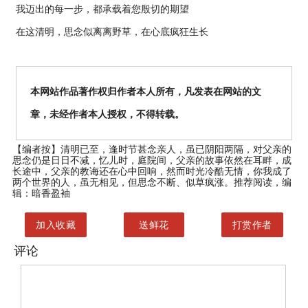
我迈出的每一步，都承载着您殷切的期望
在这清明，思念似离离野草，在心底疯狂生长
本网站作品著作权归作者本人所有，凡发表在网站的文
章，未经作者本人授权，不得转载。
【编者按】
清明已至，逢时节甚念亲人，虽已阴阳两隔，对父亲的
思念仍是日日不减，忆儿时，庭院间，父亲的故事依然在耳畔，成
长途中，父亲的教诲还在心中回响，然而时光冷酷无情，你我成了
两个世界的人，虽无相见，但思念不断、似草疯涨。推荐阅读，编
辑：暗香盈袖
加入收藏
送鲜花
打赏作者
评论