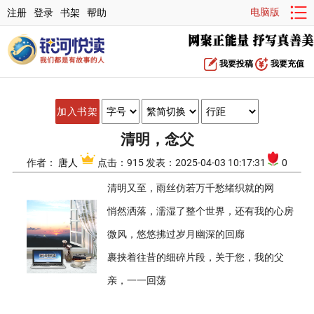
电脑版
注册
登录
书架
帮助
我要投稿
我要充值
加入书架
清明，念父
作者：
唐人
点击：915 发表：2025-04-03 10:17:31
0
清明又至，雨丝仿若万千愁绪织就的网
悄然洒落，濡湿了整个世界，还有我的心房
微风，悠悠拂过岁月幽深的回廊
裹挟着往昔的细碎片段，关于您，我的父
亲，一一回荡