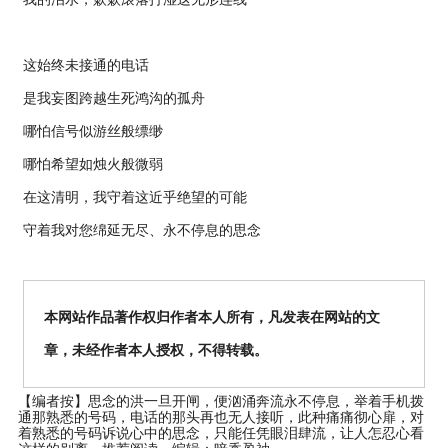
这始终未接通的电话
是我妄图跨越生死鸿沟的孤舟
哪怕信号似游丝般缥缈
哪怕希望如烛火般微弱
在这清明，我守着这近乎绝望的可能
守着我对您绵延无尽、永不停息的思念
本网站作品著作权归作者本人所有，凡发表在网站的文
章，未经作者本人授权，不得转载。
【编者按】
思念的洪一旦开闸，便汹涌奔流永不停息，举着手机拨
通那熟悉的号码，电话的那头再也无人接听，此种痛痛彻心扉，对
着熟悉的号码诉说心中的思念，只能任凭眼泪肆流，让人怎忍心看