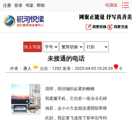
电脑版
注册
登录
书架
帮助
我要投稿
我要充值
加入书架
未接通的电话
作者：
唐人
点击：1292 发表：2025-04-03 10:26:29
0
清明，雨丝编织起雾的帷幔
我紧攥手机，它仿若一座冰冷石碑
倘若，这小小方盒能连通阴阳界限
此刻，我定要飞速按下那串旧号码