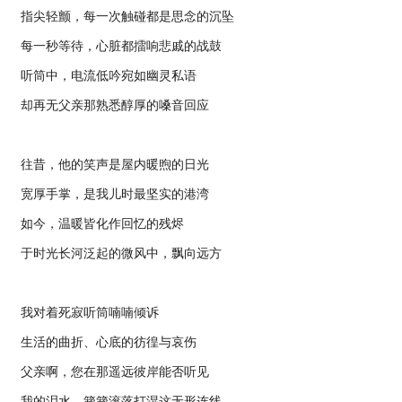
指尖轻颤，每一次触碰都是思念的沉坠
每一秒等待，心脏都擂响悲戚的战鼓
听筒中，电流低吟宛如幽灵私语
却再无父亲那熟悉醇厚的嗓音回应
往昔，他的笑声是屋内暖煦的日光
宽厚手掌，是我儿时最坚实的港湾
如今，温暖皆化作回忆的残烬
于时光长河泛起的微风中，飘向远方
我对着死寂听筒喃喃倾诉
生活的曲折、心底的彷徨与哀伤
父亲啊，您在那遥远彼岸能否听见
我的泪水，簌簌滚落打湿这无形连线