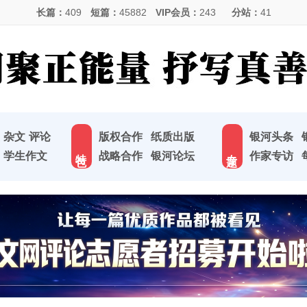
长篇：
409
短篇：
45882
VIP会员：
243
分站：
41
杂文
评论
版权合作
纸质出版
银河头条
特 色
专 题
学生作文
战略合作
银河论坛
作家专访