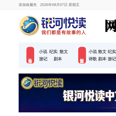
添加收藏夹
2026年08月07日 星期五
小说
纪实
散文
小说
散文
纪实
长 篇
短 篇
游记
剧本
诗歌
剧本
游记