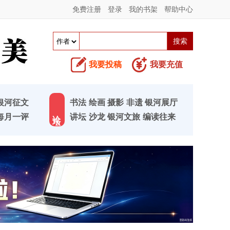
免费注册
登录
我的书架
帮助中心
我要投稿
我要充值
银河征文
书法
绘画
摄影
非遗
银河展厅
论 坛
每月一评
讲坛
沙龙
银河文旅
编读往来